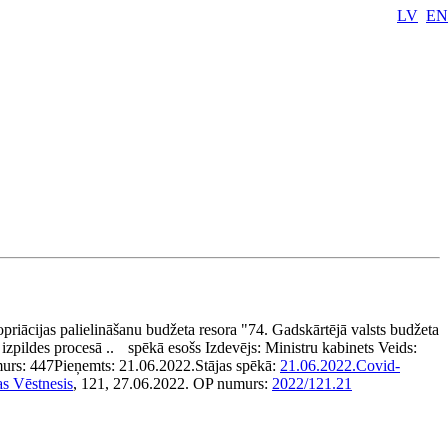
LV
EN
opriācijas palielināšanu budžeta resora "74. Gadskārtējā valsts budžeta
izpildes procesā ..
spēkā esošs
Izdevējs:
Ministru kabinets
Veids:
urs:
447
Pieņemts:
21.06.2022.
Stājas spēkā:
21.06.2022.
Covid-
as Vēstnesis
, 121, 27.06.2022.
OP numurs:
2022/121.21