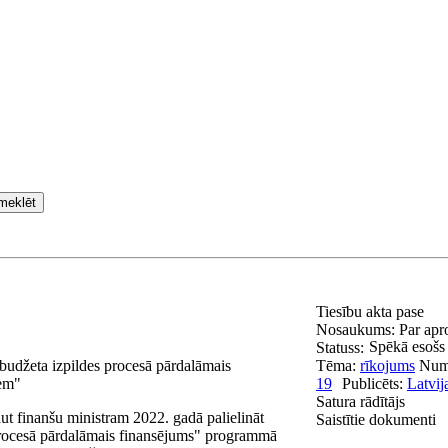
meklēt
Tiesību akta pase
Nosaukums:
Par apr
Spēkā esošs
Statuss:
 budžeta izpildes procesā pārdalāmais
Tēma:
rīkojums
Num
iem"
19
Publicēts:
Latvij
Satura rādītājs
aut finanšu ministram 2022. gadā palielināt
Saistītie dokumenti
 procesā pārdalāmais finansējums" programmā