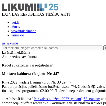
LATVIJAS REPUBLIKAS TIESĪBU AKTI
veidi
tēmas
visvairāk skatītie
jaunākie
uz sākumu
Izvērstā meklēšana
Autorizēties savā kontā
Kādēļ autorizēties vai reģistrēties?
Ministru kabineta rīkojums Nr. 447
Rīgā 2022. gada 21. jūnijā (prot. Nr. 33 29. §)
Par apropriācijas palielināšanu budžeta resora "74. Gadskārtējā valsts
finansējums" programmā 02.00.00 "Līdzekļi neparedzētiem gadījum
1. Atbilstoši likuma "
Par valsts budžetu 2022. gadam
"
53. pantam
atļ
apropriāciju budžeta resora "74. Gadskārtējā valsts budžeta izpildes