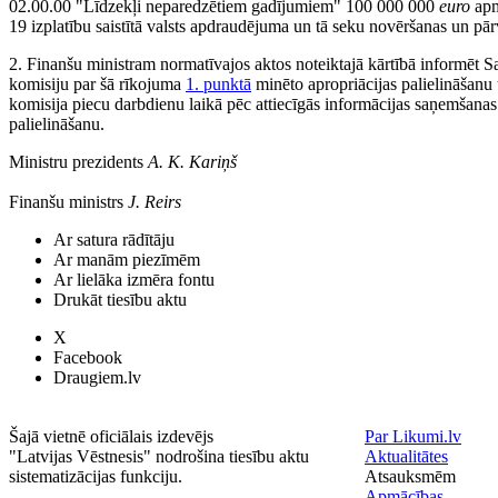
02.00.00 "Līdzekļi neparedzētiem gadījumiem" 100 000 000
euro
apm
19 izplatību saistītā valsts apdraudējuma un tā seku novēršanas un p
2. Finanšu ministram normatīvajos aktos noteiktajā kārtībā informēt 
komisiju par šā rīkojuma
1. punktā
minēto apropriācijas palielināšanu
komisija piecu darbdienu laikā pēc attiecīgās informācijas saņemšanas 
palielināšanu.
Ministru prezidents
A. K. Kariņš
Finanšu ministrs
J. Reirs
Ar satura rādītāju
Ar manām piezīmēm
Ar lielāka izmēra fontu
Drukāt tiesību aktu
X
Facebook
Draugiem.lv
Šajā vietnē oficiālais izdevējs
Par Likumi.lv
"Latvijas Vēstnesis" nodrošina tiesību aktu
Aktualitātes
sistematizācijas funkciju.
Atsauksmēm
Apmācības