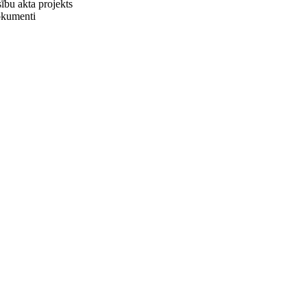
sību akta projekts
dokumenti