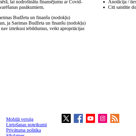
ērā, lai nodrošinātu finansējumu ar Covid-
Anotācija / tie
ārvarēšanas pasākumiem.
Citi saistītie 
Saeimas Budžeta un finanšu (nodokļu)
 un, ja Saeimas Budžeta un finanšu (nodokļu)
nav izteikusi iebildumus, veikt apropriācijas
Mobilā versija
Lietošanas noteikumi
Privātuma politika
Sīkdatnes