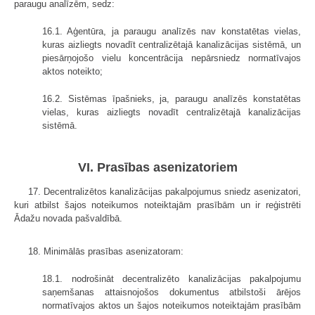
paraugu analīzēm, sedz:
16.1. Aģentūra, ja paraugu analīzēs nav konstatētas vielas,
kuras aizliegts novadīt centralizētajā kanalizācijas sistēmā, un
piesārņojošo vielu koncentrācija nepārsniedz normatīvajos
aktos noteikto;
16.2. Sistēmas īpašnieks, ja, paraugu analīzēs konstatētas
vielas, kuras aizliegts novadīt centralizētajā kanalizācijas
sistēmā.
VI. Prasības asenizatoriem
17. Decentralizētos kanalizācijas pakalpojumus sniedz asenizatori,
kuri atbilst šajos noteikumos noteiktajām prasībām un ir reģistrēti
Ādažu novada pašvaldībā.
18. Minimālās prasības asenizatoram:
18.1. nodrošināt decentralizēto kanalizācijas pakalpojumu
saņemšanas attaisnojošos dokumentus atbilstoši ārējos
normatīvajos aktos un šajos noteikumos noteiktajām prasībām