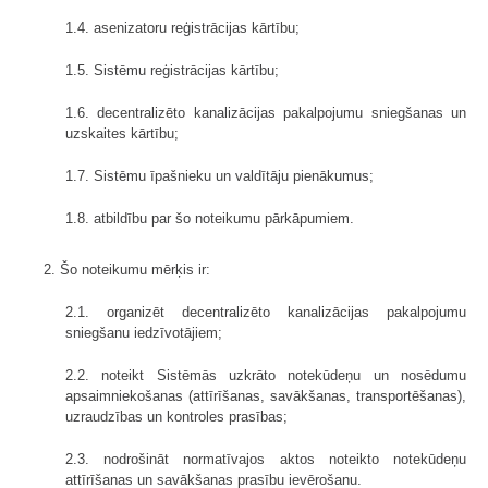
1.4. asenizatoru reģistrācijas kārtību;
1.5. Sistēmu reģistrācijas kārtību;
1.6. decentralizēto kanalizācijas pakalpojumu sniegšanas un
uzskaites kārtību;
1.7. Sistēmu īpašnieku un valdītāju pienākumus;
1.8. atbildību par šo noteikumu pārkāpumiem.
2. Šo noteikumu mērķis ir:
2.1. organizēt decentralizēto kanalizācijas pakalpojumu
sniegšanu iedzīvotājiem;
2.2. noteikt Sistēmās uzkrāto notekūdeņu un nosēdumu
apsaimniekošanas (attīrīšanas, savākšanas, transportēšanas),
uzraudzības un kontroles prasības;
2.3. nodrošināt normatīvajos aktos noteikto notekūdeņu
attīrīšanas un savākšanas prasību ievērošanu.