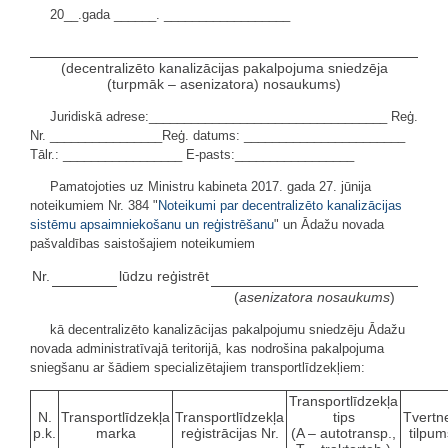
20__.gada ______. __________________
(decentralizēto kanalizācijas pakalpojuma sniedzēja
(turpmāk – asenizatora) nosaukums)
Juridiskā adrese:__________________________________ Reģ.
Nr. ________________Reģ. datums: _______________________
Tālr.: _________________ E-pasts:_________________
Pamatojoties uz Ministru kabineta 2017. gada 27. jūnija
noteikumiem Nr. 384 "
Noteikumi par decentralizēto kanalizācijas
sistēmu apsaimniekošanu un reģistrēšanu
" un Ādažu novada
pašvaldības saistošajiem noteikumiem
Nr.
lūdzu reģistrēt
(
asenizatora nosaukums
)
kā decentralizēto kanalizācijas pakalpojumu sniedzēju Ādažu
novada administratīvajā teritorijā, kas nodrošina pakalpojuma
sniegšanu ar šādiem specializētajiem transportlīdzekļiem:
Transportlīdzekļa
N.
Transportlīdzekļa
Transportlīdzekļa
tips
Tvertn
p.k.
marka
reģistrācijas Nr.
(A – autotransp.,
tilpum