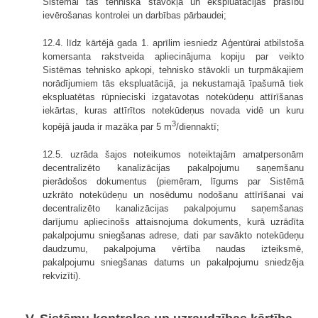
Sistēmai tās tehniskā stāvokļa un ekspluatācijas prasību
ievērošanas kontrolei un darbības pārbaudei;
12.4. līdz kārtējā gada 1. aprīlim iesniedz Aģentūrai atbilstoša
komersanta rakstveida apliecinājuma kopiju par veikto
Sistēmas tehnisko apkopi, tehnisko stāvokli un turpmākajiem
norādījumiem tās ekspluatācijā, ja nekustamajā īpašumā tiek
ekspluatētas rūpnieciski izgatavotas notekūdeņu attīrīšanas
iekārtas, kuras attīrītos notekūdeņus novada vidē un kuru
3
kopējā jauda ir mazāka par 5 m
/diennaktī;
12.5. uzrāda šajos noteikumos noteiktajām amatpersonām
decentralizēto kanalizācijas pakalpojumu saņemšanu
pierādošos dokumentus (piemēram, līgums par Sistēmā
uzkrāto notekūdeņu un nosēdumu nodošanu attīrīšanai vai
decentralizēto kanalizācijas pakalpojumu saņemšanas
darījumu apliecinošs attaisnojuma dokuments, kurā uzrādīta
pakalpojumu sniegšanas adrese, dati par savākto notekūdeņu
daudzumu, pakalpojuma vērtība naudas izteiksmē,
pakalpojumu sniegšanas datums un pakalpojumu sniedzēja
rekvizīti).