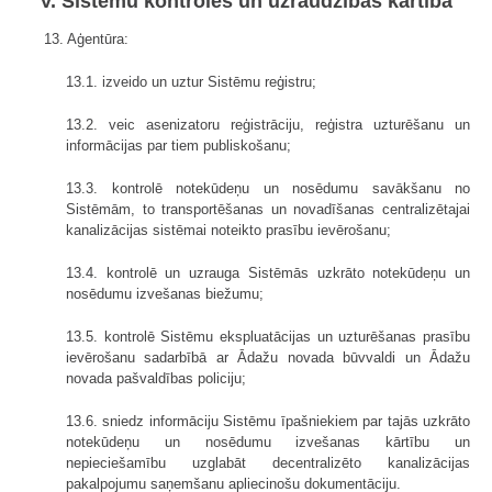
V. Sistēmu kontroles un uzraudzības kārtība
13. Aģentūra:
13.1. izveido un uztur Sistēmu reģistru;
13.2. veic asenizatoru reģistrāciju, reģistra uzturēšanu un
informācijas par tiem publiskošanu;
13.3. kontrolē notekūdeņu un nosēdumu savākšanu no
Sistēmām, to transportēšanas un novadīšanas centralizētajai
kanalizācijas sistēmai noteikto prasību ievērošanu;
13.4. kontrolē un uzrauga Sistēmās uzkrāto notekūdeņu un
nosēdumu izvešanas biežumu;
13.5. kontrolē Sistēmu ekspluatācijas un uzturēšanas prasību
ievērošanu sadarbībā ar Ādažu novada būvvaldi un Ādažu
novada pašvaldības policiju;
13.6. sniedz informāciju Sistēmu īpašniekiem par tajās uzkrāto
notekūdeņu un nosēdumu izvešanas kārtību un
nepieciešamību uzglabāt decentralizēto kanalizācijas
pakalpojumu saņemšanu apliecinošu dokumentāciju.