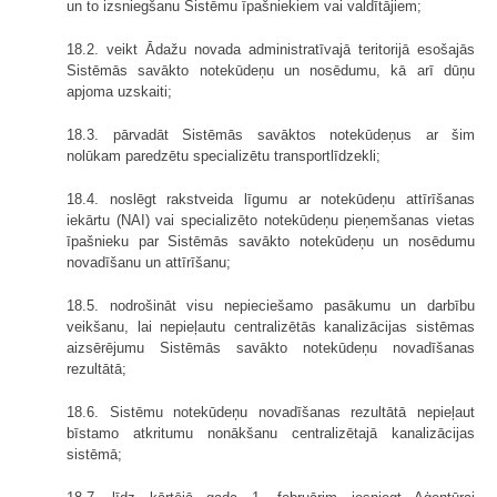
un to izsniegšanu Sistēmu īpašniekiem vai valdītājiem;
18.2. veikt Ādažu novada administratīvajā teritorijā esošajās
Sistēmās savākto notekūdeņu un nosēdumu, kā arī dūņu
apjoma uzskaiti;
18.3. pārvadāt Sistēmās savāktos notekūdeņus ar šim
nolūkam paredzētu specializētu transportlīdzekli;
18.4. noslēgt rakstveida līgumu ar notekūdeņu attīrīšanas
iekārtu (NAI) vai specializēto notekūdeņu pieņemšanas vietas
īpašnieku par Sistēmās savākto notekūdeņu un nosēdumu
novadīšanu un attīrīšanu;
18.5. nodrošināt visu nepieciešamo pasākumu un darbību
veikšanu, lai nepieļautu centralizētās kanalizācijas sistēmas
aizsērējumu Sistēmās savākto notekūdeņu novadīšanas
rezultātā;
18.6. Sistēmu notekūdeņu novadīšanas rezultātā nepieļaut
bīstamo atkritumu nonākšanu centralizētajā kanalizācijas
sistēmā;