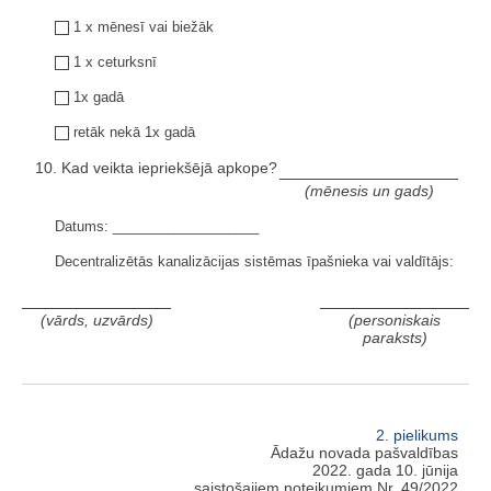
1 x mēnesī vai biežāk
1 x ceturksnī
1x gadā
retāk nekā 1x gadā
10. Kad veikta iepriekšējā apkope?
(mēnesis un gads)
Datums: ___________________
Decentralizētās kanalizācijas sistēmas īpašnieka vai valdītājs:
(vārds, uzvārds)
(personiskais
paraksts)
2. pielikums
Ādažu novada pašvaldības
2022. gada 10. jūnija
saistošajiem noteikumiem Nr. 49/2022