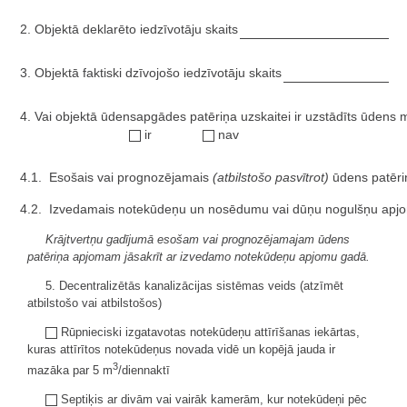
2. Objektā deklarēto iedzīvotāju skaits
3. Objektā faktiski dzīvojošo iedzīvotāju skaits
4. Vai objektā ūdensapgādes patēriņa uzskaitei ir uzstādīts ūdens 
ir
nav
4.1. Esošais vai prognozējamais
(atbilstošo pasvītrot)
ūdens patēri
4.2. Izvedamais notekūdeņu un nosēdumu vai dūņu nogulšņu apj
Krājtvertņu gadījumā esošam vai prognozējamajam ūdens
patēriņa apjomam jāsakrīt ar izvedamo notekūdeņu apjomu gadā.
5. Decentralizētās kanalizācijas sistēmas veids (atzīmēt
atbilstošo vai atbilstošos)
Rūpnieciski izgatavotas notekūdeņu attīrīšanas iekārtas,
kuras attīrītos notekūdeņus novada vidē un kopējā jauda ir
3
mazāka par 5 m
/diennaktī
Septiķis ar divām vai vairāk kamerām, kur notekūdeņi pēc