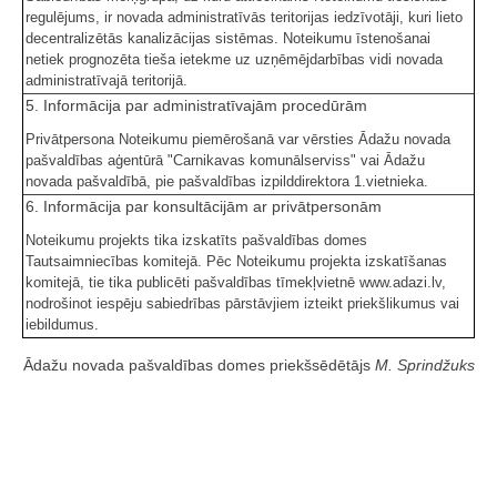
regulējums, ir novada administratīvās teritorijas iedzīvotāji, kuri lieto
decentralizētās kanalizācijas sistēmas. Noteikumu īstenošanai
netiek prognozēta tieša ietekme uz uzņēmējdarbības vidi novada
administratīvajā teritorijā.
5. Informācija par administratīvajām procedūrām
Privātpersona Noteikumu piemērošanā var vērsties Ādažu novada
pašvaldības aģentūrā "Carnikavas komunālserviss" vai Ādažu
novada pašvaldībā, pie pašvaldības izpilddirektora 1.vietnieka.
6. Informācija par konsultācijām ar privātpersonām
Noteikumu projekts tika izskatīts pašvaldības domes
Tautsaimniecības komitejā. Pēc Noteikumu projekta izskatīšanas
komitejā, tie tika publicēti pašvaldības tīmekļvietnē www.adazi.lv,
nodrošinot iespēju sabiedrības pārstāvjiem izteikt priekšlikumus vai
iebildumus.
Ādažu novada pašvaldības domes priekšsēdētājs
M. Sprindžuks