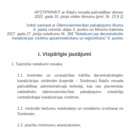
APSTIPRINĀTI ar Ādažu novada pašvaldības domes
2022. gada 10. jūnija sēdes lēmumu (prot. Nr. 23 § 2)
Izdoti saskaņā ar
Ūdenssaimniecības pakalpojumu likuma
6. panta
ceturtās daļas 5. punktu un Ministru kabineta
2017. gada 27. jūnija noteikumu Nr. 384 "
Noteikumi par decentralizēto
kanalizācijas sistēmu apsaimniekošanu un reģistrēšanu
"
6. punktu
I. Vispārīgie jautājumi
1. Saistošie noteikumi nosaka:
1.1. kontroles un uzraudzības kārtību decentralizētajām
kanalizācijas sistēmām (turpmāk – Sistēmas) Ādažu novada
pašvaldības administratīvajā teritorijā, kas nav pievienotas
sabiedrisko ūdenssaimniecības pakalpojumu sniedzēja
centralizētajai kanalizācijas sistēmai;
1.2. minimālo biežumu notekūdeņu un nosēdumu izvešanai no
Sistēmām;
1.3. prasību minimumu asenizatoriem;