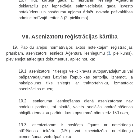
18.7. līdz kārtējā gada 1. februārim iesniegt Aģentūrai
deklarāciju par iepriekšējā saimnieciskajā gadā izvesto
notekūdeņu un nosēdumu apjomu Ādažu novada pašvaldības
administratīvajā teritorijā (2. pielikums).
VII. Asenizatoru reģistrācijas kārtība
19. Papildu ārējos normatīvajos aktos noteiktajām reģistrācijas
prasībām, asenizators iesniedz Aģentūrai iesniegumu (
3.
pielikums),
pievienojot attiecīgus dokumentus, apliecinot, ka:
19.1. asenizators ir tiesīgs veikt kravas autopārvadājumus vai
pašpārvadājumus Latvijas Republikas teritorijā, izņemot, ja
pakalpojums tiks sniegts ar traktortehniku, izmantojot
asenizācijas mucu;
19.2. iesnieguma iesniegšanas dienā asenizatoram nav
nodokļu parādu, tai skaitā, valsts sociālās apdrošināšanas
obligāto iemaksu parādu, kas kopsummā pārsniedz 150
euro
;
19.3. asenizatoram ir noslēgts līgums ar notekūdeņu
attīrīšanas iekārtu (NAI) vai specializēto notekūdeņu
pieņemšanas vietu īpašnieku.