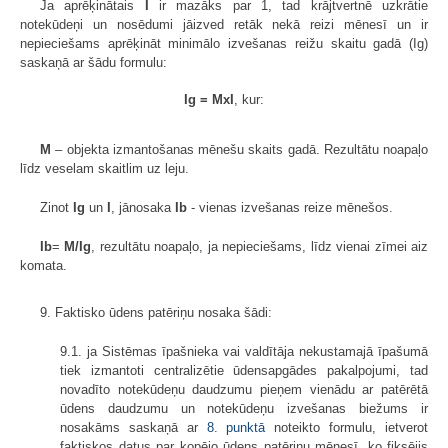
Ja aprēķinātais
I
ir mazāks par 1, tad krājtvertnē uzkrātie
notekūdeņi un nosēdumi jāizved retāk nekā reizi mēnesī un ir
nepieciešams aprēķināt minimālo izvešanas reižu skaitu gadā (Ig)
saskaņā ar šādu formulu:
Ig = MxI
, kur:
M
– objekta izmantošanas mēnešu skaits gadā. Rezultātu noapaļo
līdz veselam skaitlim uz leju.
Zinot
Ig
un
I
, jānosaka
Ib
- vienas izvešanas reize mēnešos.
Ib
=
M/Ig
, rezultātu noapaļo, ja nepieciešams, līdz vienai zīmei aiz
komata.
9. Faktisko ūdens patēriņu nosaka šādi:
9.1. ja Sistēmas īpašnieka vai valdītāja nekustamajā īpašumā
tiek izmantoti centralizētie ūdensapgādes pakalpojumi, tad
novadīto notekūdeņu daudzumu pieņem vienādu ar patērētā
ūdens daudzumu un notekūdeņu izvešanas biežums ir
nosakāms saskaņā ar
8. punktā
noteikto formulu, ietverot
faktiskos datus par kopējo ūdens patēriņu mēnesī, ko fiksējis