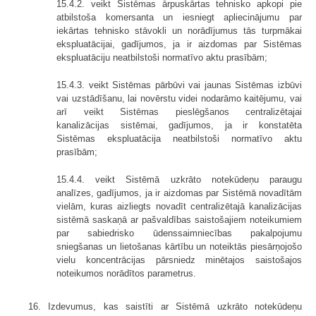
15.4.2. veikt Sistēmas ārpuskārtas tehnisko apkopi pie
atbilstoša komersanta un iesniegt apliecinājumu par
iekārtas tehnisko stāvokli un norādījumus tās turpmākai
ekspluatācijai, gadījumos, ja ir aizdomas par Sistēmas
ekspluatāciju neatbilstoši normatīvo aktu prasībām;
15.4.3. veikt Sistēmas pārbūvi vai jaunas Sistēmas izbūvi
vai uzstādīšanu, lai novērstu videi nodarāmo kaitējumu, vai
arī veikt Sistēmas pieslēgšanos centralizētajai
kanalizācijas sistēmai, gadījumos, ja ir konstatēta
Sistēmas ekspluatācija neatbilstoši normatīvo aktu
prasībām;
15.4.4. veikt Sistēmā uzkrāto notekūdeņu paraugu
analīzes, gadījumos, ja ir aizdomas par Sistēmā novadītām
vielām, kuras aizliegts novadīt centralizētajā kanalizācijas
sistēmā saskaņā ar pašvaldības saistošajiem noteikumiem
par sabiedrisko ūdenssaimniecības pakalpojumu
sniegšanas un lietošanas kārtību un noteiktās piesārņojošo
vielu koncentrācijas pārsniedz minētajos saistošajos
noteikumos norādītos parametrus.
16. Izdevumus, kas saistīti ar Sistēmā uzkrāto notekūdeņu