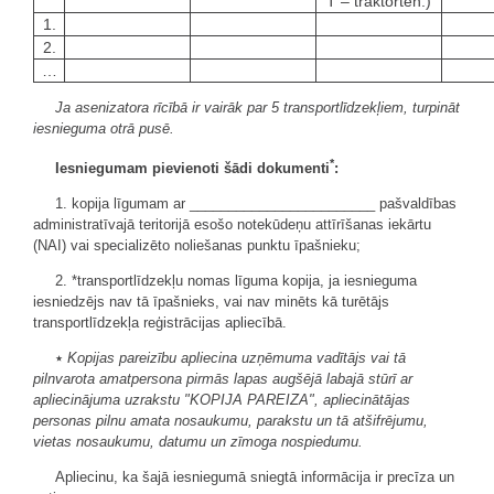
T – traktorteh.)
1.
2.
…
Ja asenizatora rīcībā ir vairāk par 5 transportlīdzekļiem, turpināt
iesnieguma otrā pusē.
*
Iesniegumam pievienoti šādi dokumenti
:
1. kopija līgumam ar ________________________ pašvaldības
administratīvajā teritorijā esošo notekūdeņu attīrīšanas iekārtu
(NAI) vai specializēto noliešanas punktu īpašnieku;
2. *transportlīdzekļu nomas līguma kopija, ja iesnieguma
iesniedzējs nav tā īpašnieks, vai nav minēts kā turētājs
transportlīdzekļa reģistrācijas apliecībā.
٭
Kopijas pareizību apliecina uzņēmuma vadītājs vai tā
pilnvarota amatpersona pirmās lapas augšējā labajā stūrī ar
apliecinājuma uzrakstu "KOPIJA PAREIZA", apliecinātājas
personas pilnu amata nosaukumu, parakstu un tā atšifrējumu,
vietas nosaukumu, datumu un zīmoga nospiedumu.
Apliecinu, ka šajā iesniegumā sniegtā informācija ir precīza un