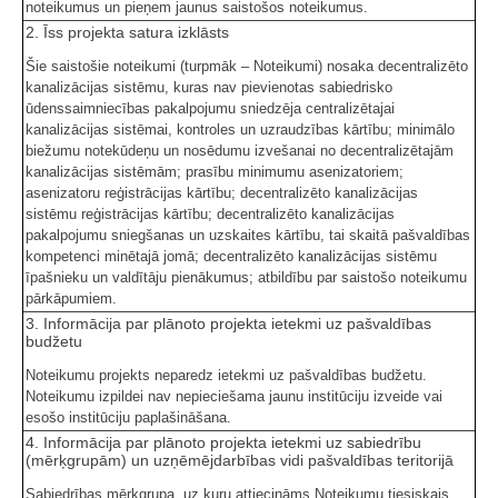
noteikumus un pieņem jaunus saistošos noteikumus.
2. Īss projekta satura izklāsts
Šie saistošie noteikumi (turpmāk – Noteikumi) nosaka decentralizēto
kanalizācijas sistēmu, kuras nav pievienotas sabiedrisko
ūdenssaimniecības pakalpojumu sniedzēja centralizētajai
kanalizācijas sistēmai, kontroles un uzraudzības kārtību; minimālo
biežumu notekūdeņu un nosēdumu izvešanai no decentralizētajām
kanalizācijas sistēmām; prasību minimumu asenizatoriem;
asenizatoru reģistrācijas kārtību; decentralizēto kanalizācijas
sistēmu reģistrācijas kārtību; decentralizēto kanalizācijas
pakalpojumu sniegšanas un uzskaites kārtību, tai skaitā pašvaldības
kompetenci minētajā jomā; decentralizēto kanalizācijas sistēmu
īpašnieku un valdītāju pienākumus; atbildību par saistošo noteikumu
pārkāpumiem.
3. Informācija par plānoto projekta ietekmi uz pašvaldības
budžetu
Noteikumu projekts neparedz ietekmi uz pašvaldības budžetu.
Noteikumu izpildei nav nepieciešama jaunu institūciju izveide vai
esošo institūciju paplašināšana.
4. Informācija par plānoto projekta ietekmi uz sabiedrību
(mērķgrupām) un uzņēmējdarbības vidi pašvaldības teritorijā
Sabiedrības mērķgrupa, uz kuru attiecināms Noteikumu tiesiskais