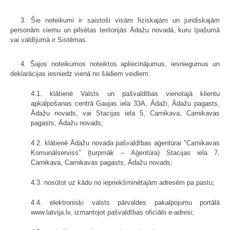
3. Šie noteikumi ir saistoši visām fiziskajām un juridiskajām
personām ciemu un pilsētas teritorijās Ādažu novadā, kuru īpašumā
vai valdījumā ir Sistēmas.
4. Šajos noteikumos noteiktos apliecinājumus, iesniegumus un
deklarācijas iesniedz vienā no šādiem veidiem:
4.1. klātienē Valsts un pašvaldības vienotajā klientu
apkalpošanas centrā Gaujas iela 33A, Ādaži, Ādažu pagasts,
Ādažu novads, vai Stacijas iela 5, Carnikava, Carnikavas
pagasts, Ādažu novads;
4.2. klātienē Ādažu novada pašvaldības aģentūrai "Carnikavas
Komunālserviss" (turpmāk – Aģentūra) Stacijas iela 7,
Carnikava, Carnikavas pagasts, Ādažu novads;
4.3. nosūtot uz kādu no iepriekšminētajām adresēm pa pastu;
4.4. elektroniski valsts pārvaldes pakalpojumu portālā
www.latvija.lv, izmantojot pašvaldības oficiālo e-adresi;