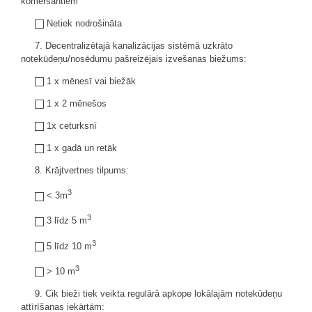
komersantiem
Netiek nodrošināta
7. Decentralizētajā kanalizācijas sistēmā uzkrāto
notekūdeņu/nosēdumu pašreizējais izvešanas biežums:
1 x mēnesī vai biežāk
1 x 2 mēnešos
1x ceturksnī
1 x gadā un retāk
8. Krājtvertnes tilpums:
3
< 3m
3
3 līdz 5 m
3
5 līdz 10 m
3
> 10 m
9. Cik bieži tiek veikta regulārā apkope lokālajām notekūdeņu
attīrīšanas iekārtām: