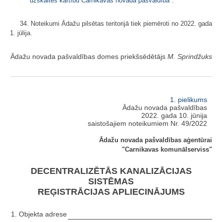
uzskaites kārtību Carnikavas novada pašvaldībā
".
34. Noteikumi Ādažu pilsētas teritorijā tiek piemēroti no 2022. gada
1. jūlija.
Ādažu novada pašvaldības domes priekšsēdētājs
M. Sprindžuks
1. pielikums
Ādažu novada pašvaldības
2022. gada 10. jūnija
saistošajiem noteikumiem Nr. 49/2022
Ādažu novada pašvaldības aģentūrai
"Carnikavas komunālserviss"
DECENTRALIZĒTĀS KANALIZĀCIJAS
SISTĒMAS
REĢISTRĀCIJAS APLIECINĀJUMS
1. Objekta adrese