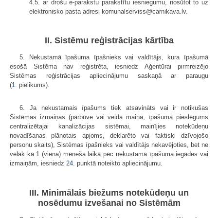
4.5. ar drošu e-parakstu parakstītu iesniegumu, nosūtot to uz
elektronisko pasta adresi komunalserviss@carnikava.lv.
II. Sistēmu reģistrācijas kārtība
5. Nekustamā īpašuma īpašnieks vai valdītājs, kura īpašumā
esošā Sistēma nav reģistrēta, iesniedz Aģentūrai pirmreizējo
Sistēmas reģistrācijas apliecinājumu saskaņā ar paraugu
(
1.
pielikums).
6. Ja nekustamais īpašums tiek atsavināts vai ir notikušas
Sistēmas izmaiņas (pārbūve vai veida maiņa, īpašuma pieslēgums
centralizētajai kanalizācijas sistēmai, mainījies notekūdeņu
novadīšanas plānotais apjoms, deklarēto vai faktiski dzīvojošo
personu skaits), Sistēmas īpašnieks vai valdītājs nekavējoties, bet ne
vēlāk kā 1 (viena) mēneša laikā pēc nekustamā īpašuma iegādes vai
izmaiņām, iesniedz
24.
punktā noteikto apliecinājumu.
III. Minimālais biežums notekūdeņu un
nosēdumu izvešanai no Sistēmām