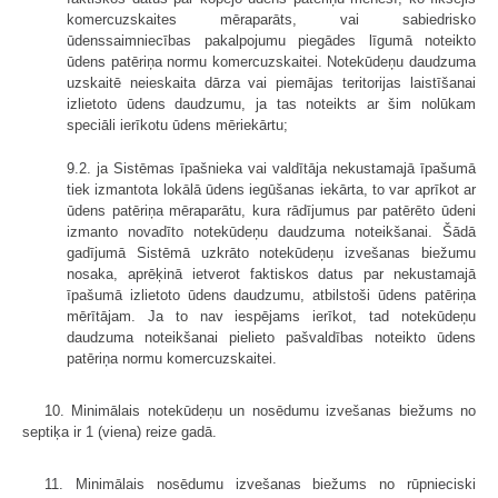
komercuzskaites mēraparāts, vai sabiedrisko
ūdenssaimniecības pakalpojumu piegādes līgumā noteikto
ūdens patēriņa normu komercuzskaitei. Notekūdeņu daudzuma
uzskaitē neieskaita dārza vai piemājas teritorijas laistīšanai
izlietoto ūdens daudzumu, ja tas noteikts ar šim nolūkam
speciāli ierīkotu ūdens mēriekārtu;
9.2. ja Sistēmas īpašnieka vai valdītāja nekustamajā īpašumā
tiek izmantota lokālā ūdens iegūšanas iekārta, to var aprīkot ar
ūdens patēriņa mēraparātu, kura rādījumus par patērēto ūdeni
izmanto novadīto notekūdeņu daudzuma noteikšanai. Šādā
gadījumā Sistēmā uzkrāto notekūdeņu izvešanas biežumu
nosaka, aprēķinā ietverot faktiskos datus par nekustamajā
īpašumā izlietoto ūdens daudzumu, atbilstoši ūdens patēriņa
mērītājam. Ja to nav iespējams ierīkot, tad notekūdeņu
daudzuma noteikšanai pielieto pašvaldības noteikto ūdens
patēriņa normu komercuzskaitei.
10. Minimālais notekūdeņu un nosēdumu izvešanas biežums no
septiķa ir 1 (viena) reize gadā.
11. Minimālais nosēdumu izvešanas biežums no rūpnieciski