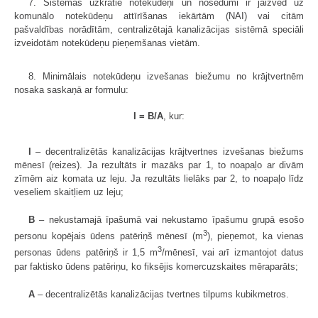
7. Sistēmās uzkrātie notekūdeņi un nosēdumi ir jāizved uz
komunālo notekūdeņu attīrīšanas iekārtām (NAI) vai citām
pašvaldības norādītām, centralizētajā kanalizācijas sistēmā speciāli
izveidotām notekūdeņu pieņemšanas vietām.
8. Minimālais notekūdeņu izvešanas biežumu no krājtvertnēm
nosaka saskaņā ar formulu:
I = B/A
, kur:
I
– decentralizētās kanalizācijas krājtvertnes izvešanas biežums
mēnesī (reizes). Ja rezultāts ir mazāks par 1, to noapaļo ar divām
zīmēm aiz komata uz leju. Ja rezultāts lielāks par 2, to noapaļo līdz
veseliem skaitļiem uz leju;
B
– nekustamajā īpašumā vai nekustamo īpašumu grupā esošo
3
personu kopējais ūdens patēriņš mēnesī (m
), pieņemot, ka vienas
3
personas ūdens patēriņš ir 1,5 m
/mēnesī, vai arī izmantojot datus
par faktisko ūdens patēriņu, ko fiksējis komercuzskaites mēraparāts;
A
– decentralizētās kanalizācijas tvertnes tilpums kubikmetros.