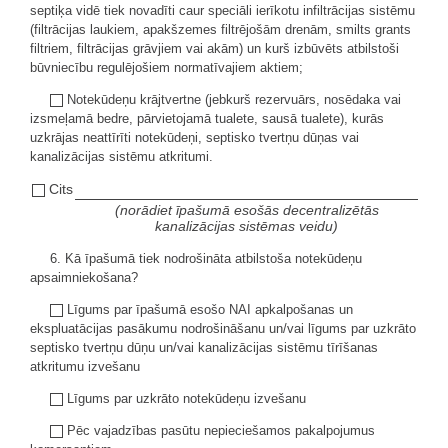
septiķa vidē tiek novadīti caur speciāli ierīkotu infiltrācijas sistēmu
(filtrācijas laukiem, apakšzemes filtrējošām drenām, smilts grants
filtriem, filtrācijas grāvjiem vai akām) un kurš izbūvēts atbilstoši
būvniecību regulējošiem normatīvajiem aktiem;
Notekūdeņu krājtvertne (jebkurš rezervuārs, nosēdaka vai
izsmeļamā bedre, pārvietojamā tualete, sausā tualete), kurās
uzkrājas neattīrīti notekūdeņi, septisko tvertņu dūņas vai
kanalizācijas sistēmu atkritumi.
Cits
(norādiet īpašumā esošās decentralizētās
kanalizācijas sistēmas veidu)
6. Kā īpašumā tiek nodrošināta atbilstoša notekūdeņu
apsaimniekošana?
Līgums par īpašumā esošo NAI apkalpošanas un
ekspluatācijas pasākumu nodrošināšanu un/vai līgums par uzkrāto
septisko tvertņu dūņu un/vai kanalizācijas sistēmu tīrīšanas
atkritumu izvešanu
Līgums par uzkrāto notekūdeņu izvešanu
Pēc vajadzības pasūtu nepieciešamos pakalpojumus