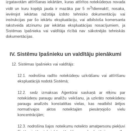
izgatavotām attīrīšanas iekārtām, kuras attīrītos notekūdeņus novada
3
vidē un kuru kopējā jauda ir mazāka par 5 m
/diennaktī, nosaka,
ievērojot iekārtas ražotāja izdoto tehnisko dokumentāciju vai
instrukcijas par šo iekārtu ekspluatāciju, vai atbilstoša komersanta
rakstveida atzinumu par iekārtas ekspluatācijas nosacījumiem, ja
Sistēmas īpašnieka vai valdītāja rīcībā nav sākotnējās tehniskās
dokumentācijas.
IV. Sistēmu īpašnieku un valdītāju pienākumi
12. Sistēmas īpašnieks vai valdītājs:
12.1. nodrošina radīto notekūdeņu uzkrāšanu vai attīrīšanu
ekspluatācijā nodotā Sistēmā;
12.2. sedz izmaksas Aģentūrai saskaņā ar rēķinu par
notekūdeņu paraugu analīžu veikšanu, ja uzkrāto notekūdeņu
paraugu analīzēs konstatētas vielas, kas neatbilst ārējos
normatīvajos aktos noteiktajām piesārņojošo vielu
koncentrācijām;
12.3. nodrošina šajos noteikumu noteikto amatpersonu piekļuvi