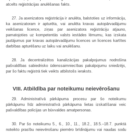
atcelts reģistrācijas anulēšanas fakts.
27. Ja asenizatora reģistrācija ir anulēta, balstoties uz informāciju,
ka asenizatoram ir apturēta, vai anulēta kravas autopārvadājumu
veikšanas licence, ziņas par asenizatora reģistrāciju atjauno,
pamatojoties uz kompetentās valsts iestādes lēmumu, kas izskata
jautājumus par kravas autopārvadājumu licences un licences kartītes
darbības apturēšanu uz laiku vai anulēšanu.
28. Ja decentralizētos kanalizācijas pakalpojumus nodrošina
pašvaldības sabiedrisko ūdenssaimniecības pakalpojumu sniedzējs,
par šo faktu reģistrā tiek veikts atbilstošs ieraksts.
VIII. Atbildība par noteikumu neievērošanu
29. Administratīvā pārkāpuma procesu par šo noteikumu
pārkāpumu līdz administratīvā pārkāpuma lietas izskatīšanai veic
pašvaldības policijas un būvvaldes amatpersonas.
30. Par šo noteikumu 5., 6., 10., 11., 18.2., 18.5.–18.7. punktā
noteikto prasību neievērošanu piemēro brīdinājumu vai naudas sodu