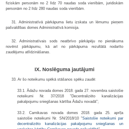
fiziskām personām no 2 līdz 70 naudas soda vienībām, juridiskām
personām no 2 līdz 280 naudas soda vienībām.
31. Administratīvā pārkāpuma lietu izskata un lēmumu pieņem
pašvaldības domes Administratīvā komisija.
32. Administratīvais sods neatbrīvo pārkāpēju no pienākuma
novērst pārkāpumu, kā arī no pārkāpuma rezultātā nodarīto
zaudējumu atlīdzināšanas.
IX. Noslēguma jautājumi
33. Ar šo noteikumu spēkā stāšanos spēku zaudē:
33.1. Ādažu novada domes 2018. gada 27. novembra saistošie
noteikumi Nr. 37/2018 "Decentralizēto kanalizācijas
pakalpojumu sniegšanas kārtība Ādažu novadā";
33.2. Carnikavas novada domes 2018. gada 25. aprīļa
saistošie noteikumi Nr. SN/2018/10 "
Saistošie noteikumi par
decentralizēto kanalizācijas pakalpojumu sniegšanas un