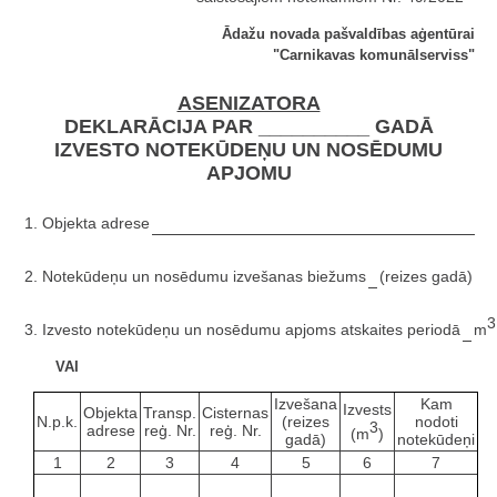
Ādažu novada pašvaldības aģentūrai
"Carnikavas komunālserviss"
ASENIZATORA
DEKLARĀCIJA PAR __________ GADĀ
IZVESTO NOTEKŪDEŅU UN NOSĒDUMU
APJOMU
1. Objekta adrese
2. Notekūdeņu un nosēdumu izvešanas biežums
(reizes gadā)
3
m
3. Izvesto notekūdeņu un nosēdumu apjoms atskaites periodā
VAI
Izvešana
Kam
Izvests
Objekta
Transp.
Cisternas
N.p.k.
(reizes
nodoti
3
adrese
reģ. Nr.
reģ. Nr.
(m
)
gadā)
notekūdeņi
1
2
3
4
5
6
7