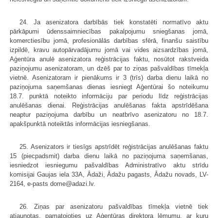
24. Ja asenizatora darbībās tiek konstatēti normatīvo aktu
pārkāpumi ūdenssaimniecības pakalpojumu sniegšanas jomā,
komerctiesību jomā, profesionālās darbības sfērā, finanšu saistību
izpildē, kravu autopārvadājumu jomā vai vides aizsardzības jomā,
Aģentūra anulē asenizatora reģistrācijas faktu, nosūtot rakstveida
paziņojumu asenizatoram, un dzēš par to ziņas pašvaldības tīmekļa
vietnē. Asenizatoram ir pienākums ir 3 (trīs) darba dienu laikā no
paziņojuma saņemšanas dienas iesniegt Aģentūrai šo noteikumu
18.7. punktā noteikto informāciju par periodu līdz reģistrācijas
anulēšanas dienai. Reģistrācijas anulēšanas fakta apstrīdēšana
neaptur paziņojuma darbību un neatbrīvo asenizatoru no 18.7.
apakšpunktā noteiktās informācijas iesniegšanas.
25. Asenizators ir tiesīgs apstrīdēt reģistrācijas anulēšanas faktu
15 (piecpadsmit) darba dienu laikā no paziņojuma saņemšanas,
iesniedzot iesniegumu pašvaldības Administratīvo aktu strīdu
komisijai Gaujas iela 33A, Ādaži, Ādažu pagasts, Ādažu novads, LV-
2164, e-pasts dome@adazi.lv.
26. Ziņas par asenizatoru pašvaldības tīmekļa vietnē tiek
atjaunotas, pamatojoties uz Aģentūras direktora lēmumu, ar kuru