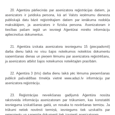
20. Aģentūra pārliecinās par asenizatora reģistrācijas datiem, ja
asenizators ir juridiska persona, kā arī Valsts ieņēmumu dienesta
publiskajā datu bāzē reģistrētajiem datiem par ienākuma nodokļa
maksātājiem, ja asenizators ir fiziska persona. Asenizatoram ir
tiesības pašam iegūt un iesniegt Aģentūrai minēto informāciju
apliecinošus dokumentus.
21. Aģentūra izskata asenizatora iesniegumu 15 (piecpadsmit)
darba dienu laikā no visu šajos noteikumos noteiktos dokumentu
saņemšanas dienas un pieņem lēmumu par asenizatora reģistrēšanu,
ja asenizators atbilst šajos noteikumos noteiktajām prasībām.
22. Aģentūra 3 (trīs) darba dienu laikā pēc lēmuma pieņemšanas
publicē pašvaldības tīmekļa vietnē www.adazi.lv informāciju par
asenizatora reģistrāciju.
23. Reģistrācijas neveikšanas gadījumā Aģentūra nosūta
rakstveida informāciju asenizatoram par trūkumiem, kas konstatēti
iesnieguma izskatīšanas gaitā, un nosaka to novēršanas termiņu. Ja
trūkumi netiek novērsti termiņā, iesniegums tiek uzskatīts par
neiesniegtu un saņemtie dokumenti tiek izsniegti asenizatoram.