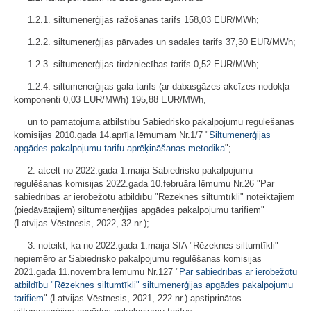
1.2.1. siltumenerģijas ražošanas tarifs 158,03 EUR/MWh;
1.2.2. siltumenerģijas pārvades un sadales tarifs 37,30 EUR/MWh;
1.2.3. siltumenerģijas tirdzniecības tarifs 0,52 EUR/MWh;
1.2.4. siltumenerģijas gala tarifs (ar dabasgāzes akcīzes nodokļa
komponenti 0,03 EUR/MWh) 195,88 EUR/MWh,
un to pamatojuma atbilstību Sabiedrisko pakalpojumu regulēšanas
komisijas 2010.gada 14.aprīļa lēmumam Nr.1/7 "
Siltumenerģijas
apgādes pakalpojumu tarifu aprēķināšanas metodika
";
2. atcelt no 2022.gada 1.maija Sabiedrisko pakalpojumu
regulēšanas komisijas 2022.gada 10.februāra lēmumu Nr.26 "Par
sabiedrības ar ierobežotu atbildību "Rēzeknes siltumtīkli" noteiktajiem
(piedāvātajiem) siltumenerģijas apgādes pakalpojumu tarifiem"
(Latvijas Vēstnesis, 2022, 32.nr.);
3. noteikt, ka no 2022.gada 1.maija SIA "Rēzeknes siltumtīkli"
nepiemēro ar Sabiedrisko pakalpojumu regulēšanas komisijas
2021.gada 11.novembra lēmumu Nr.127 "
Par sabiedrības ar ierobežotu
atbildību "Rēzeknes siltumtīkli" siltumenerģijas apgādes pakalpojumu
tarifiem
" (Latvijas Vēstnesis, 2021, 222.nr.) apstiprinātos