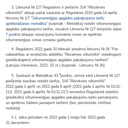
3. Lēmumā Nr.127 Regulators ir piešķīris SIA "Rēzeknes
siltumtīkli" atļauju pašai saskaņā ar Regulatora 2010.gada 14.aprīļa
lēmumu Nr.1/7 "
Siltumenerģijas apgādes pakalpojumu tarifu
aprēķināšanas metodika
" (turpmāk - Metodika) noteikt siltumenerģijas
apgādes pakalpojumu tarifus, nosakot Lēmuma Nr.127 lemjošās daļas
7.punktā
atļaujas nosacījumu kurināmā cenas un iepirktās
siltumenerģijas cenas izmaiņu gadījumā.
4. Regulators 2022.gada 10.februārī pieņēma lēmumu Nr.26 "Par
sabiedrības ar ierobežotu atbildību "Rēzeknes siltumtīkli" noteiktajiem
(piedāvātajiem) siltumenerģijas apgādes pakalpojumu tarifiem"
(Latvijas Vēstnesis, 2022, 32.nr.) (turpmāk - Lēmums Nr.26).
9
5. Saskaņā ar Metodikas 43.
punktu, ņemot vērā Lēmumā Nr.127
piešķirtās tiesības noteikt tarifus, SIA "Rēzeknes siltumtīkli"
2022.gada 1.aprīlī un 2022.gada 6.aprīlī (2022.gada 1.aprīlis Nr.01/11-
213, 2022.gada 6.aprīlis Nr.01/11-217) iesniedza Regulatorā noteikto
(piedāvāto) siltumenerģijas apgādes pakalpojumu tarifu pamatojumu
un aprēķinu šādiem jaunajiem tarifiem (bez pievienotās vērtības
nodokļa):
5.1. laika periodam no 2022.gada 1.maija līdz 2022.gada
31.decembrim: