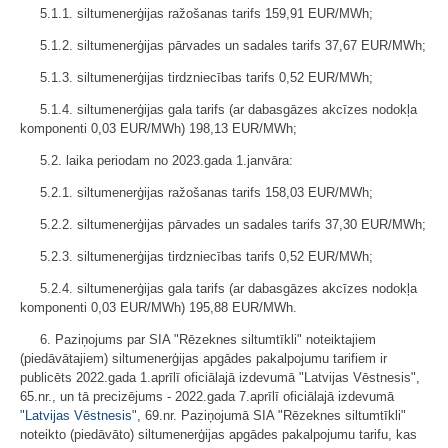
5.1.1. siltumenerģijas ražošanas tarifs 159,91 EUR/MWh;
5.1.2. siltumenerģijas pārvades un sadales tarifs 37,67 EUR/MWh;
5.1.3. siltumenerģijas tirdzniecības tarifs 0,52 EUR/MWh;
5.1.4. siltumenerģijas gala tarifs (ar dabasgāzes akcīzes nodokļa
komponenti 0,03 EUR/MWh) 198,13 EUR/MWh;
5.2. laika periodam no 2023.gada 1.janvāra:
5.2.1. siltumenerģijas ražošanas tarifs 158,03 EUR/MWh;
5.2.2. siltumenerģijas pārvades un sadales tarifs 37,30 EUR/MWh;
5.2.3. siltumenerģijas tirdzniecības tarifs 0,52 EUR/MWh;
5.2.4. siltumenerģijas gala tarifs (ar dabasgāzes akcīzes nodokļa
komponenti 0,03 EUR/MWh) 195,88 EUR/MWh.
6. Paziņojums par SIA "Rēzeknes siltumtīkli" noteiktajiem
(piedāvātajiem) siltumenerģijas apgādes pakalpojumu tarifiem ir
publicēts 2022.gada 1.aprīlī oficiālajā izdevumā "Latvijas Vēstnesis",
65.nr., un tā precizējums - 2022.gada 7.aprīlī oficiālajā izdevumā
"
Latvijas Vēstnesis
", 69.nr. Paziņojumā SIA "Rēzeknes siltumtīkli"
noteikto (piedāvāto) siltumenerģijas apgādes pakalpojumu tarifu, kas