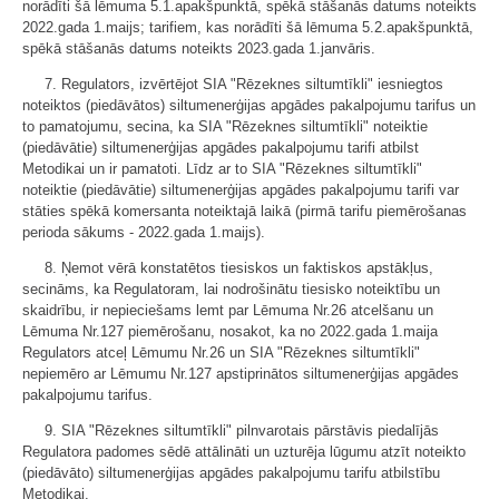
norādīti šā lēmuma 5.1.apakšpunktā, spēkā stāšanās datums noteikts
2022.gada 1.maijs; tarifiem, kas norādīti šā lēmuma 5.2.apakšpunktā,
spēkā stāšanās datums noteikts 2023.gada 1.janvāris.
7. Regulators, izvērtējot SIA "Rēzeknes siltumtīkli" iesniegtos
noteiktos (piedāvātos) siltumenerģijas apgādes pakalpojumu tarifus un
to pamatojumu, secina, ka SIA "Rēzeknes siltumtīkli" noteiktie
(piedāvātie) siltumenerģijas apgādes pakalpojumu tarifi atbilst
Metodikai un ir pamatoti. Līdz ar to SIA "Rēzeknes siltumtīkli"
noteiktie (piedāvātie) siltumenerģijas apgādes pakalpojumu tarifi var
stāties spēkā komersanta noteiktajā laikā (pirmā tarifu piemērošanas
perioda sākums - 2022.gada 1.maijs).
8. Ņemot vērā konstatētos tiesiskos un faktiskos apstākļus,
secināms, ka Regulatoram, lai nodrošinātu tiesisko noteiktību un
skaidrību, ir nepieciešams lemt par Lēmuma Nr.26 atcelšanu un
Lēmuma Nr.127 piemērošanu, nosakot, ka no 2022.gada 1.maija
Regulators atceļ Lēmumu Nr.26 un SIA "Rēzeknes siltumtīkli"
nepiemēro ar Lēmumu Nr.127 apstiprinātos siltumenerģijas apgādes
pakalpojumu tarifus.
9. SIA "Rēzeknes siltumtīkli" pilnvarotais pārstāvis piedalījās
Regulatora padomes sēdē attālināti un uzturēja lūgumu atzīt noteikto
(piedāvāto) siltumenerģijas apgādes pakalpojumu tarifu atbilstību
Metodikai.