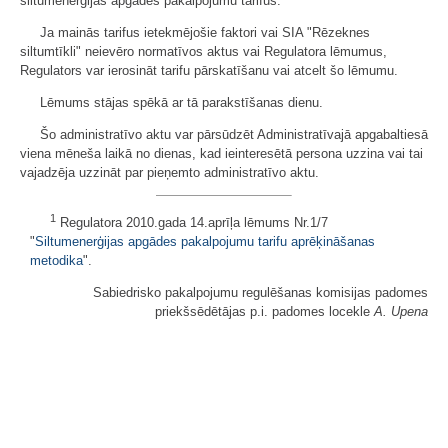
siltumenerģijas apgādes pakalpojumu tarifus.
Ja mainās tarifus ietekmējošie faktori vai SIA "Rēzeknes
siltumtīkli" neievēro normatīvos aktus vai Regulatora lēmumus,
Regulators var ierosināt tarifu pārskatīšanu vai atcelt šo lēmumu.
Lēmums stājas spēkā ar tā parakstīšanas dienu.
Šo administratīvo aktu var pārsūdzēt Administratīvajā apgabaltiesā
viena mēneša laikā no dienas, kad ieinteresētā persona uzzina vai tai
vajadzēja uzzināt par pieņemto administratīvo aktu.
1
Regulatora 2010.gada 14.aprīļa lēmums Nr.1/7
"
Siltumenerģijas apgādes pakalpojumu tarifu aprēķināšanas
metodika
".
Sabiedrisko pakalpojumu regulēšanas komisijas padomes
priekšsēdētājas p.i. padomes locekle
A. Upena