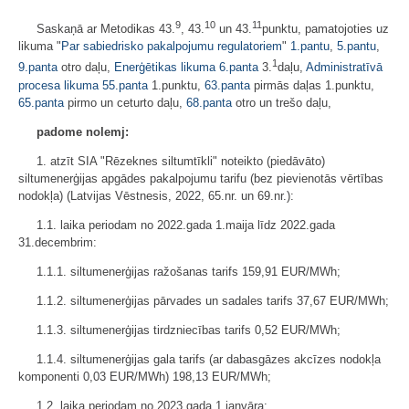
9
10
11
Saskaņā ar Metodikas 43.
, 43.
un 43.
punktu, pamatojoties uz
likuma "
Par sabiedrisko pakalpojumu regulatoriem
"
1.pantu
,
5.pantu
,
1
9.panta
otro daļu,
Enerģētikas likuma
6.panta
3.
daļu,
Administratīvā
procesa likuma
55.panta
1.punktu,
63.panta
pirmās daļas 1.punktu,
65.panta
pirmo un ceturto daļu,
68.panta
otro un trešo daļu,
padome nolemj:
1. atzīt SIA "Rēzeknes siltumtīkli" noteikto (piedāvāto)
siltumenerģijas apgādes pakalpojumu tarifu (bez pievienotās vērtības
nodokļa) (Latvijas Vēstnesis, 2022, 65.nr. un 69.nr.):
1.1. laika periodam no 2022.gada 1.maija līdz 2022.gada
31.decembrim:
1.1.1. siltumenerģijas ražošanas tarifs 159,91 EUR/MWh;
1.1.2. siltumenerģijas pārvades un sadales tarifs 37,67 EUR/MWh;
1.1.3. siltumenerģijas tirdzniecības tarifs 0,52 EUR/MWh;
1.1.4. siltumenerģijas gala tarifs (ar dabasgāzes akcīzes nodokļa
komponenti 0,03 EUR/MWh) 198,13 EUR/MWh;
1.2. laika periodam no 2023.gada 1.janvāra: