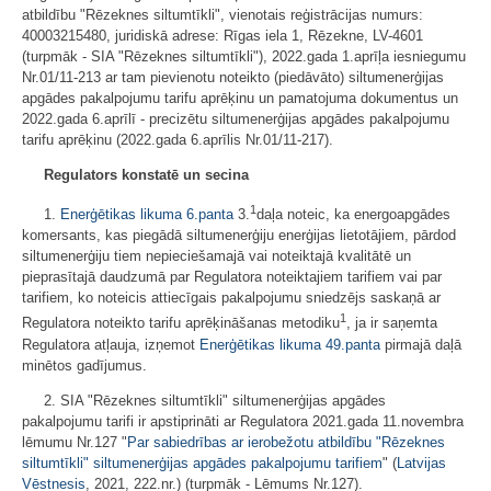
atbildību "Rēzeknes siltumtīkli", vienotais reģistrācijas numurs:
40003215480, juridiskā adrese: Rīgas iela 1, Rēzekne, LV-4601
(turpmāk - SIA "Rēzeknes siltumtīkli"), 2022.gada 1.aprīļa iesniegumu
Nr.01/11-213 ar tam pievienotu noteikto (piedāvāto) siltumenerģijas
apgādes pakalpojumu tarifu aprēķinu un pamatojuma dokumentus un
2022.gada 6.aprīlī - precizētu siltumenerģijas apgādes pakalpojumu
tarifu aprēķinu (2022.gada 6.aprīlis Nr.01/11-217).
Regulators konstatē un secina
1
1.
Enerģētikas likuma
6.panta
3.
daļa noteic, ka energoapgādes
komersants, kas piegādā siltumenerģiju enerģijas lietotājiem, pārdod
siltumenerģiju tiem nepieciešamajā vai noteiktajā kvalitātē un
pieprasītajā daudzumā par Regulatora noteiktajiem tarifiem vai par
tarifiem, ko noteicis attiecīgais pakalpojumu sniedzējs saskaņā ar
1
Regulatora noteikto tarifu aprēķināšanas metodiku
, ja ir saņemta
Regulatora atļauja, izņemot
Enerģētikas likuma
49.panta
pirmajā daļā
minētos gadījumus.
2. SIA "Rēzeknes siltumtīkli" siltumenerģijas apgādes
pakalpojumu tarifi ir apstiprināti ar Regulatora 2021.gada 11.novembra
lēmumu Nr.127 "
Par sabiedrības ar ierobežotu atbildību "Rēzeknes
siltumtīkli" siltumenerģijas apgādes pakalpojumu tarifiem
" (
Latvijas
Vēstnesis
, 2021, 222.nr.) (turpmāk - Lēmums Nr.127).