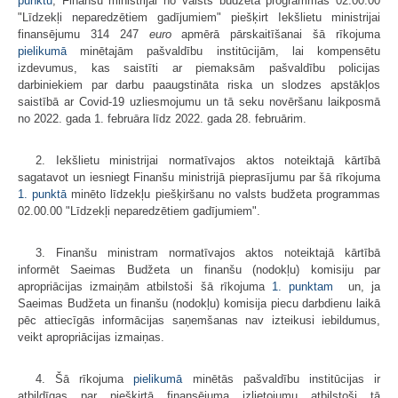
punktu
, Finanšu ministrijai no valsts budžeta programmas 02.00.00
"Līdzekļi neparedzētiem gadījumiem" piešķirt Iekšlietu ministrijai
finansējumu 314 247
euro
apmērā pārskaitīšanai šā rīkojuma
pielikumā
minētajām pašvaldību institūcijām, lai kompensētu
izdevumus, kas saistīti ar piemaksām pašvaldību policijas
darbiniekiem par darbu paaugstināta riska un slodzes apstākļos
saistībā ar Covid-19 uzliesmojumu un tā seku novēršanu laikposmā
no 2022. gada 1. februāra līdz 2022. gada 28. februārim.
2. Iekšlietu ministrijai normatīvajos aktos noteiktajā kārtībā
sagatavot un iesniegt Finanšu ministrijā pieprasījumu par šā rīkojuma
1. punktā
minēto līdzekļu piešķiršanu no valsts budžeta programmas
02.00.00 "Līdzekļi neparedzētiem gadījumiem".
3. Finanšu ministram normatīvajos aktos noteiktajā kārtībā
informēt Saeimas Budžeta un finanšu (nodokļu) komisiju par
apropriācijas izmaiņām atbilstoši šā rīkojuma
1. punktam
un, ja
Saeimas Budžeta un finanšu (nodokļu) komisija piecu darbdienu laikā
pēc attiecīgās informācijas saņemšanas nav izteikusi iebildumus,
veikt apropriācijas izmaiņas.
4. Šā rīkojuma
pielikumā
minētās pašvaldību institūcijas ir
atbildīgas par piešķirtā finansējuma izlietojumu atbilstoši tā