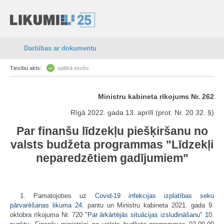
Darbības ar dokumentu
Tiesību akts:
spēkā esošs
Ministru kabineta rīkojums Nr. 262
Rīgā 2022. gada 13. aprīlī (prot. Nr. 20 32. §)
Par finanšu līdzekļu piešķiršanu no
valsts budžeta programmas "Līdzekļi
neparedzētiem gadījumiem"
1. Pamatojoties uz
Covid-19 infekcijas izplatības seku
pārvarēšanas likuma
24.
pantu un Ministru kabineta 2021. gada 9.
oktobra rīkojuma Nr. 720 "
Par ārkārtējās situācijas izsludināšanu
"
10.