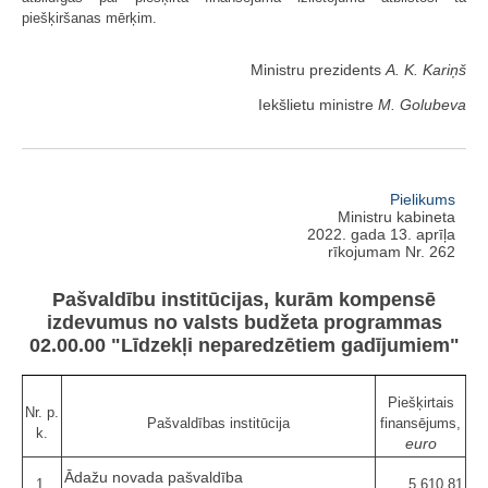
piešķiršanas mērķim.
Ministru prezidents
A. K. Kariņš
Iekšlietu ministre
M. Golubeva
Pielikums
Ministru kabineta
2022. gada 13. aprīļa
rīkojumam Nr. 262
Pašvaldību institūcijas, kurām kompensē
izdevumus no valsts budžeta programmas
02.00.00 "Līdzekļi neparedzētiem gadījumiem"
Piešķirtais
Nr. p.
Pašvaldības institūcija
finansējums,
k.
euro
Ādažu novada pašvaldība
1.
5 610,81