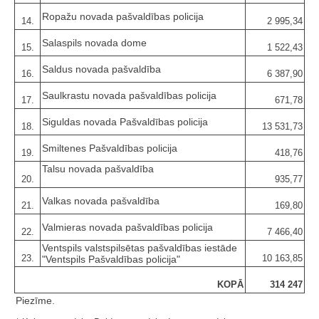
Ropažu novada pašvaldības policija
14.
2 995,34
Salaspils novada dome
15.
1 522,43
Saldus novada pašvaldība
16.
6 387,90
Saulkrastu novada pašvaldības policija
17.
671,78
Siguldas novada Pašvaldības policija
18.
13 531,73
Smiltenes Pašvaldības policija
19.
418,76
Talsu novada pašvaldība
20.
935,77
Valkas novada pašvaldība
21.
169,80
Valmieras novada pašvaldības policija
22.
7 466,40
Ventspils valstspilsētas pašvaldības iestāde
23.
10 163,85
"Ventspils Pašvaldības policija"
KOPĀ
314 247
Piezīme.