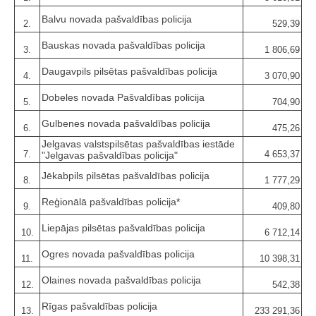
Balvu novada pašvaldības policija
2.
529,39
Bauskas novada pašvaldības policija
3.
1 806,69
Daugavpils pilsētas pašvaldības policija
4.
3 070,90
Dobeles novada Pašvaldības policija
5.
704,90
Gulbenes novada pašvaldības policija
6.
475,26
Jelgavas valstspilsētas pašvaldības iestāde
7.
4 653,37
"Jelgavas pašvaldības policija"
Jēkabpils pilsētas pašvaldības policija
8.
1 777,29
Reģionālā pašvaldības policija*
9.
409,80
Liepājas pilsētas pašvaldības policija
10.
6 712,14
Ogres novada pašvaldības policija
11.
10 398,31
Olaines novada pašvaldības policija
12.
542,38
Rīgas pašvaldības policija
13.
233 291,36