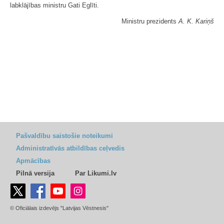
labklājības ministru Gati Eglīti.
Ministru prezidents
A. K. Kariņš
Pašvaldību saistošie noteikumi
Administratīvās atbildības ceļvedis
Apmācības
Pilnā versija
Par Likumi.lv
© Oficiālais izdevējs "Latvijas Vēstnesis"