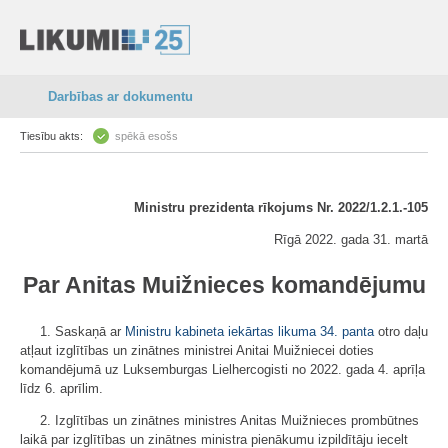
Darbības ar dokumentu
Tiesību akts:
spēkā esošs
Ministru prezidenta rīkojums Nr. 2022/1.2.1.-105
Rīgā 2022. gada 31. martā
Par Anitas Muižnieces komandējumu
1. Saskaņā ar
Ministru kabineta iekārtas likuma
34. panta
otro daļu
atļaut izglītības un zinātnes ministrei Anitai Muižniecei doties
komandējumā uz Luksemburgas Lielhercogisti no 2022. gada 4. aprīļa
līdz 6. aprīlim.
2. Izglītības un zinātnes ministres Anitas Muižnieces prombūtnes
laikā par izglītības un zinātnes ministra pienākumu izpildītāju iecelt