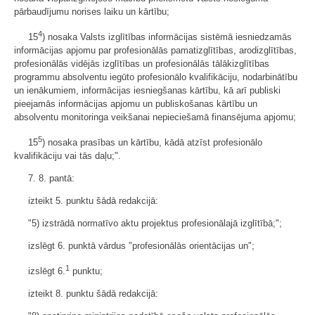
pārbaudījumu norises laiku un kārtību;
4
15
) nosaka Valsts izglītības informācijas sistēmā iesniedzamās
informācijas apjomu par profesionālās pamatizglītības, arodizglītības,
profesionālās vidējās izglītības un profesionālās tālākizglītības
programmu absolventu iegūto profesionālo kvalifikāciju, nodarbinātību
un ienākumiem, informācijas iesniegšanas kārtību, kā arī publiski
pieejamās informācijas apjomu un publiskošanas kārtību un
absolventu monitoringa veikšanai nepieciešamā finansējuma apjomu;
5
15
) nosaka prasības un kārtību, kādā atzīst profesionālo
kvalifikāciju vai tās daļu;".
7. 8. pantā:
izteikt 5. punktu šādā redakcijā:
"5) izstrādā normatīvo aktu projektus profesionālajā izglītībā;";
izslēgt 6. punktā vārdus "profesionālās orientācijas un";
1
izslēgt 6.
punktu;
izteikt 8. punktu šādā redakcijā: