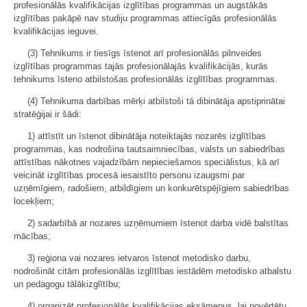
profesionālās kvalifikācijas izglītības programmas un augstākās
izglītības pakāpē nav studiju programmas attiecīgās profesionālās
kvalifikācijas ieguvei.
(3) Tehnikums ir tiesīgs īstenot arī profesionālās pilnveides
izglītības programmas tajās profesionālajās kvalifikācijās, kurās
tehnikums īsteno atbilstošas profesionālās izglītības programmas.
(4) Tehnikuma darbības mērķi atbilstoši tā dibinātāja apstiprinātai
stratēģijai ir šādi:
1) attīstīt un īstenot dibinātāja noteiktajās nozarēs izglītības
programmas, kas nodrošina tautsaimniecības, valsts un sabiedrības
attīstības nākotnes vajadzībām nepieciešamos speciālistus, kā arī
veicināt izglītības procesā iesaistīto personu izaugsmi par
uzņēmīgiem, radošiem, atbildīgiem un konkurētspējīgiem sabiedrības
locekļiem;
2) sadarbībā ar nozares uzņēmumiem īstenot darba vidē balstītas
mācības;
3) reģiona vai nozares ietvaros īstenot metodisko darbu,
nodrošināt citām profesionālās izglītības iestādēm metodisko atbalstu
un pedagogu tālākizglītību;
4) organizēt profesionālās kvalifikācijas eksāmenus, lai novērtētu