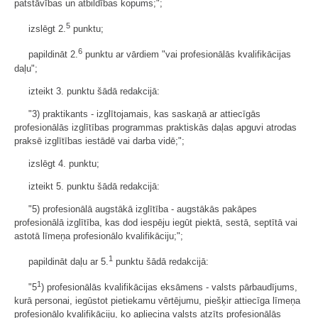
patstāvības un atbildības kopums;";
5
izslēgt 2.
punktu;
6
papildināt 2.
punktu ar vārdiem "vai profesionālās kvalifikācijas
daļu";
izteikt 3. punktu šādā redakcijā:
"3) praktikants - izglītojamais, kas saskaņā ar attiecīgās
profesionālās izglītības programmas praktiskās daļas apguvi atrodas
praksē izglītības iestādē vai darba vidē;";
izslēgt 4. punktu;
izteikt 5. punktu šādā redakcijā:
"5) profesionālā augstākā izglītība - augstākās pakāpes
profesionālā izglītība, kas dod iespēju iegūt piektā, sestā, septītā vai
astotā līmeņa profesionālo kvalifikāciju;";
1
papildināt daļu ar 5.
punktu šādā redakcijā:
1
"5
) profesionālās kvalifikācijas eksāmens - valsts pārbaudījums,
kurā personai, iegūstot pietiekamu vērtējumu, piešķir attiecīga līmeņa
profesionālo kvalifikāciju, ko apliecina valsts atzīts profesionālās