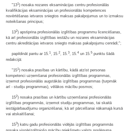
1
"13
) nosaka nozares eksaminācijas centru profesionālās
kvalifikācijas eksaminācijas un profesionālās kompetences
novērtēšanas ietvaros sniegtos maksas pakalpojumus un to izmaksu
noteikšanas principus;
2
13
) apstiprina profesionālās izglītības programmu licencēšanas,
kā arī profesionālās izglītības iestāžu un nozares eksaminācijas
centru akreditācijas ietvaros sniegto maksas pakalpojumu cenrādi;";
1
2
3
4
5
papildināt pantu ar 15.
, 15.
, 15.
, 15.
un 15.
punktu šādā
redakcijā:
1
"15
) nosaka prasības un kārtību, kādā atzīst personas
kompetenci uzņemšanai profesionālās izglītības programmas,
izņemot profesionālās augstākās izglītības programmas (turpmāk
arī - studiju programmas), vēlākos mācību posmos;
2
15
) nosaka prasības un kārtību uzņemšanai profesionālās
izglītības programmās, izņemot studiju programmas, tai skaitā
iestājpārbaudījumu organizēšanai, kā arī pārcelšanai nākamajā kursā
vai atskaitīšanai;
3
15
) katru gadu profesionālās vidējās izglītības programmās
nosaka vispārizglītojošo mācību priekšmetu valsts noslēguma