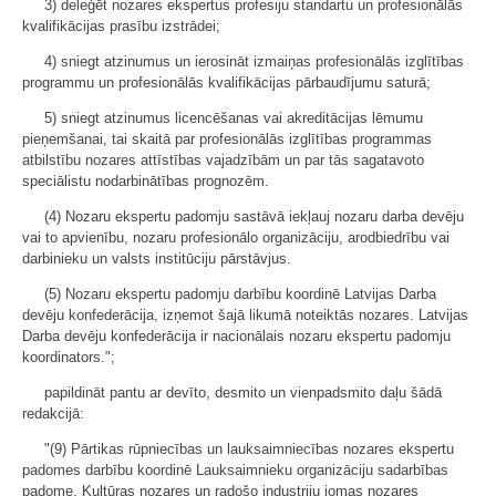
3) deleģēt nozares ekspertus profesiju standartu un profesionālās
kvalifikācijas prasību izstrādei;
4) sniegt atzinumus un ierosināt izmaiņas profesionālās izglītības
programmu un profesionālās kvalifikācijas pārbaudījumu saturā;
5) sniegt atzinumus licencēšanas vai akreditācijas lēmumu
pieņemšanai, tai skaitā par profesionālās izglītības programmas
atbilstību nozares attīstības vajadzībām un par tās sagatavoto
speciālistu nodarbinātības prognozēm.
(4) Nozaru ekspertu padomju sastāvā iekļauj nozaru darba devēju
vai to apvienību, nozaru profesionālo organizāciju, arodbiedrību vai
darbinieku un valsts institūciju pārstāvjus.
(5) Nozaru ekspertu padomju darbību koordinē Latvijas Darba
devēju konfederācija, izņemot šajā likumā noteiktās nozares. Latvijas
Darba devēju konfederācija ir nacionālais nozaru ekspertu padomju
koordinators.";
papildināt pantu ar devīto, desmito un vienpadsmito daļu šādā
redakcijā:
"(9) Pārtikas rūpniecības un lauksaimniecības nozares ekspertu
padomes darbību koordinē Lauksaimnieku organizāciju sadarbības
padome. Kultūras nozares un radošo industriju jomas nozares