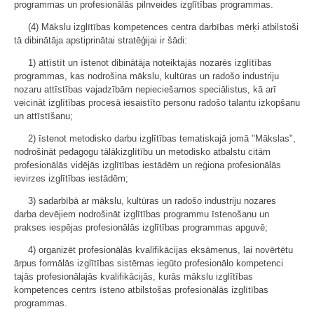
programmas un profesionālās pilnveides izglītības programmas.
(4) Mākslu izglītības kompetences centra darbības mērķi atbilstoši
tā dibinātāja apstiprinātai stratēģijai ir šādi:
1) attīstīt un īstenot dibinātāja noteiktajās nozarēs izglītības
programmas, kas nodrošina mākslu, kultūras un radošo industriju
nozaru attīstības vajadzībām nepieciešamos speciālistus, kā arī
veicināt izglītības procesā iesaistīto personu radošo talantu izkopšanu
un attīstīšanu;
2) īstenot metodisko darbu izglītības tematiskajā jomā "Mākslas",
nodrošināt pedagogu tālākizglītību un metodisko atbalstu citām
profesionālās vidējās izglītības iestādēm un reģiona profesionālās
ievirzes izglītības iestādēm;
3) sadarbībā ar mākslu, kultūras un radošo industriju nozares
darba devējiem nodrošināt izglītības programmu īstenošanu un
prakses iespējas profesionālās izglītības programmas apguvē;
4) organizēt profesionālās kvalifikācijas eksāmenus, lai novērtētu
ārpus formālās izglītības sistēmas iegūto profesionālo kompetenci
tajās profesionālajās kvalifikācijās, kurās mākslu izglītības
kompetences centrs īsteno atbilstošas profesionālās izglītības
programmas.