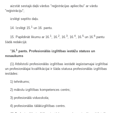
aizstāt sestajā daļā vārdus "reģistrācijas apliecību" ar vārdu
"reģistrāciju";
izslēgt septīto daļu.
1
14. Izslēgt 15.
un 16. pantu.
1
2
3
4
5
6
15. Papildināt likumu ar 16.
, 16.
, 16.
, 16.
, 16.
un 16.
pantu
šādā redakcijā:
1
"
16.
pants. Profesionālās izglītības iestāžu statuss un
nosaukums
(1) Atbilstoši profesionālās izglītības iestādē iegūstamajai izglītībai
un profesionālajai kvalifikācijai ir šāda statusa profesionālās izglītības
iestādes:
1) tehnikums;
2) mākslu izglītības kompetences centrs;
3) profesionālā vidusskola;
4) profesionālās tālākizglītības centrs.