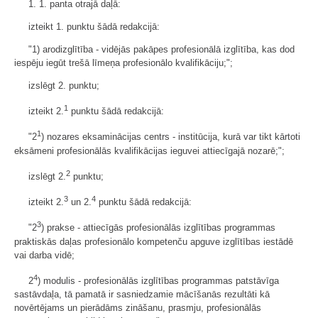
1. 1. panta otrajā daļā:
izteikt 1. punktu šādā redakcijā:
"1) arodizglītība - vidējās pakāpes profesionālā izglītība, kas dod
iespēju iegūt trešā līmeņa profesionālo kvalifikāciju;";
izslēgt 2. punktu;
1
izteikt 2.
punktu šādā redakcijā:
1
"2
) nozares eksaminācijas centrs - institūcija, kurā var tikt kārtoti
eksāmeni profesionālās kvalifikācijas ieguvei attiecīgajā nozarē;";
2
izslēgt 2.
punktu;
3
4
izteikt 2.
un 2.
punktu šādā redakcijā:
3
"2
) prakse - attiecīgās profesionālās izglītības programmas
praktiskās daļas profesionālo kompetenču apguve izglītības iestādē
vai darba vidē;
4
2
) modulis - profesionālās izglītības programmas patstāvīga
sastāvdaļa, tā pamatā ir sasniedzamie mācīšanās rezultāti kā
novērtējams un pierādāms zināšanu, prasmju, profesionālās