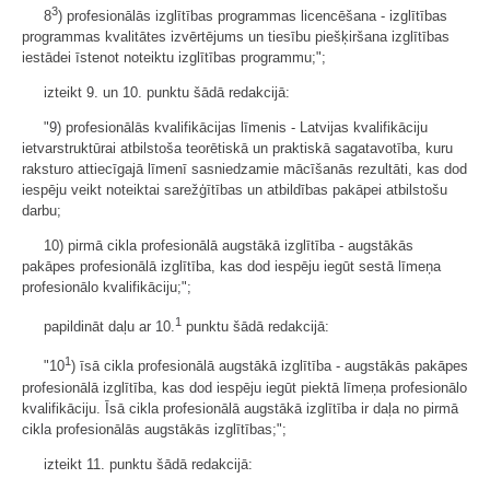
3
8
) profesionālās izglītības programmas licencēšana - izglītības
programmas kvalitātes izvērtējums un tiesību piešķiršana izglītības
iestādei īstenot noteiktu izglītības programmu;";
izteikt 9. un 10. punktu šādā redakcijā:
"9) profesionālās kvalifikācijas līmenis - Latvijas kvalifikāciju
ietvarstruktūrai atbilstoša teorētiskā un praktiskā sagatavotība, kuru
raksturo attiecīgajā līmenī sasniedzamie mācīšanās rezultāti, kas dod
iespēju veikt noteiktai sarežģītības un atbildības pakāpei atbilstošu
darbu;
10) pirmā cikla profesionālā augstākā izglītība - augstākās
pakāpes profesionālā izglītība, kas dod iespēju iegūt sestā līmeņa
profesionālo kvalifikāciju;";
1
papildināt daļu ar 10.
punktu šādā redakcijā:
1
"10
) īsā cikla profesionālā augstākā izglītība - augstākās pakāpes
profesionālā izglītība, kas dod iespēju iegūt piektā līmeņa profesionālo
kvalifikāciju. Īsā cikla profesionālā augstākā izglītība ir daļa no pirmā
cikla profesionālās augstākās izglītības;";
izteikt 11. punktu šādā redakcijā: