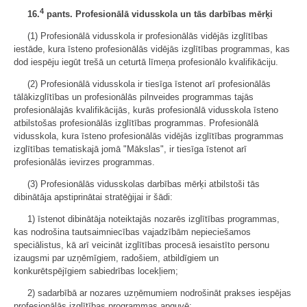
4
16.
pants. Profesionālā vidusskola un tās darbības mērķi
(1) Profesionālā vidusskola ir profesionālās vidējās izglītības
iestāde, kura īsteno profesionālās vidējās izglītības programmas, kas
dod iespēju iegūt trešā un ceturtā līmeņa profesionālo kvalifikāciju.
(2) Profesionālā vidusskola ir tiesīga īstenot arī profesionālās
tālākizglītības un profesionālās pilnveides programmas tajās
profesionālajās kvalifikācijās, kurās profesionālā vidusskola īsteno
atbilstošas profesionālās izglītības programmas. Profesionālā
vidusskola, kura īsteno profesionālās vidējās izglītības programmas
izglītības tematiskajā jomā "Mākslas", ir tiesīga īstenot arī
profesionālās ievirzes programmas.
(3) Profesionālās vidusskolas darbības mērķi atbilstoši tās
dibinātāja apstiprinātai stratēģijai ir šādi:
1) īstenot dibinātāja noteiktajās nozarēs izglītības programmas,
kas nodrošina tautsaimniecības vajadzībām nepieciešamos
speciālistus, kā arī veicināt izglītības procesā iesaistīto personu
izaugsmi par uzņēmīgiem, radošiem, atbildīgiem un
konkurētspējīgiem sabiedrības locekļiem;
2) sadarbībā ar nozares uzņēmumiem nodrošināt prakses iespējas
profesionālās izglītības programmas apguvē;