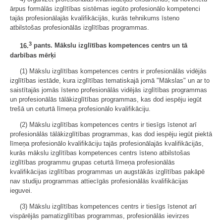
ārpus formālās izglītības sistēmas iegūto profesionālo kompetenci
tajās profesionālajās kvalifikācijās, kurās tehnikums īsteno
atbilstošas profesionālās izglītības programmas.
3
16.
pants. Mākslu izglītības kompetences centrs un tā
darbības mērķi
(1) Mākslu izglītības kompetences centrs ir profesionālās vidējās
izglītības iestāde, kura izglītības tematiskajā jomā "Mākslas" un ar to
saistītajās jomās īsteno profesionālās vidējās izglītības programmas
un profesionālās tālākizglītības programmas, kas dod iespēju iegūt
trešā un ceturtā līmeņa profesionālo kvalifikāciju.
(2) Mākslu izglītības kompetences centrs ir tiesīgs īstenot arī
profesionālās tālākizglītības programmas, kas dod iespēju iegūt piektā
līmeņa profesionālo kvalifikāciju tajās profesionālajās kvalifikācijās,
kurās mākslu izglītības kompetences centrs īsteno atbilstošas
izglītības programmu grupas ceturtā līmeņa profesionālās
kvalifikācijas izglītības programmas un augstākās izglītības pakāpē
nav studiju programmas attiecīgās profesionālās kvalifikācijas
ieguvei.
(3) Mākslu izglītības kompetences centrs ir tiesīgs īstenot arī
vispārējās pamatizglītības programmas, profesionālās ievirzes