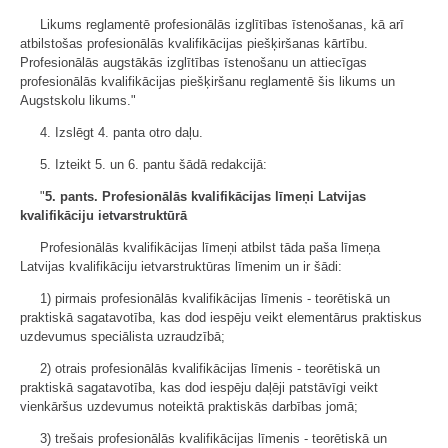
Likums reglamentē profesionālās izglītības īstenošanas, kā arī
atbilstošas profesionālās kvalifikācijas piešķiršanas kārtību.
Profesionālās augstākās izglītības īstenošanu un attiecīgas
profesionālās kvalifikācijas piešķiršanu reglamentē šis likums un
Augstskolu likums."
4. Izslēgt 4. panta otro daļu.
5. Izteikt 5. un 6. pantu šādā redakcijā:
"
5. pants. Profesionālās kvalifikācijas līmeņi Latvijas
kvalifikāciju ietvarstruktūrā
Profesionālās kvalifikācijas līmeņi atbilst tāda paša līmeņa
Latvijas kvalifikāciju ietvarstruktūras līmenim un ir šādi:
1) pirmais profesionālās kvalifikācijas līmenis - teorētiskā un
praktiskā sagatavotība, kas dod iespēju veikt elementārus praktiskus
uzdevumus speciālista uzraudzībā;
2) otrais profesionālās kvalifikācijas līmenis - teorētiskā un
praktiskā sagatavotība, kas dod iespēju daļēji patstāvīgi veikt
vienkāršus uzdevumus noteiktā praktiskās darbības jomā;
3) trešais profesionālās kvalifikācijas līmenis - teorētiskā un