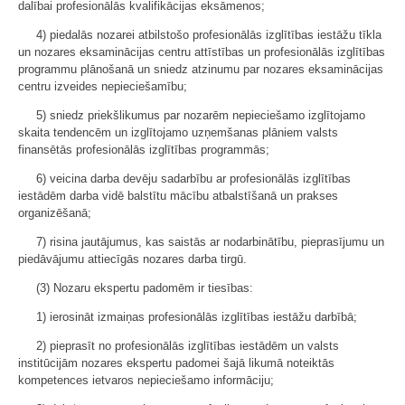
dalībai profesionālās kvalifikācijas eksāmenos;
4) piedalās nozarei atbilstošo profesionālās izglītības iestāžu tīkla
un nozares eksaminācijas centru attīstības un profesionālās izglītības
programmu plānošanā un sniedz atzinumu par nozares eksaminācijas
centru izveides nepieciešamību;
5) sniedz priekšlikumus par nozarēm nepieciešamo izglītojamo
skaita tendencēm un izglītojamo uzņemšanas plāniem valsts
finansētās profesionālās izglītības programmās;
6) veicina darba devēju sadarbību ar profesionālās izglītības
iestādēm darba vidē balstītu mācību atbalstīšanā un prakses
organizēšanā;
7) risina jautājumus, kas saistās ar nodarbinātību, pieprasījumu un
piedāvājumu attiecīgās nozares darba tirgū.
(3) Nozaru ekspertu padomēm ir tiesības:
1) ierosināt izmaiņas profesionālās izglītības iestāžu darbībā;
2) pieprasīt no profesionālās izglītības iestādēm un valsts
institūcijām nozares ekspertu padomei šajā likumā noteiktās
kompetences ietvaros nepieciešamo informāciju;