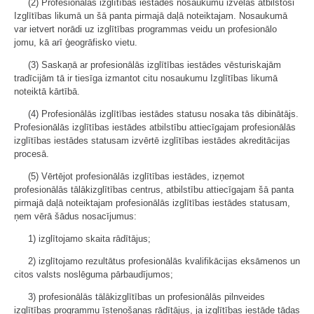
(2) Profesionālās izglītības iestādes nosaukumu izvēlas atbilstoši
Izglītības likumā un šā panta pirmajā daļā noteiktajam. Nosaukumā
var ietvert norādi uz izglītības programmas veidu un profesionālo
jomu, kā arī ģeogrāfisko vietu.
(3) Saskaņā ar profesionālās izglītības iestādes vēsturiskajām
tradīcijām tā ir tiesīga izmantot citu nosaukumu Izglītības likumā
noteiktā kārtībā.
(4) Profesionālās izglītības iestādes statusu nosaka tās dibinātājs.
Profesionālās izglītības iestādes atbilstību attiecīgajam profesionālās
izglītības iestādes statusam izvērtē izglītības iestādes akreditācijas
procesā.
(5) Vērtējot profesionālās izglītības iestādes, izņemot
profesionālās tālākizglītības centrus, atbilstību attiecīgajam šā panta
pirmajā daļā noteiktajam profesionālās izglītības iestādes statusam,
ņem vērā šādus nosacījumus:
1) izglītojamo skaita rādītājus;
2) izglītojamo rezultātus profesionālās kvalifikācijas eksāmenos un
citos valsts noslēguma pārbaudījumos;
3) profesionālās tālākizglītības un profesionālās pilnveides
izglītības programmu īstenošanas rādītājus, ja izglītības iestāde tādas