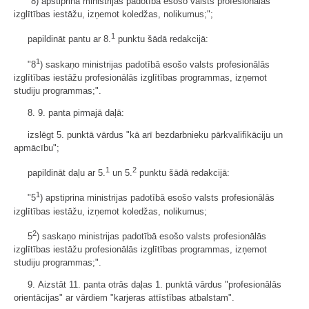
"8) apstiprina ministrijas padotībā esošo valsts profesionālās
izglītības iestāžu, izņemot koledžas, nolikumus;";
1
papildināt pantu ar 8.
punktu šādā redakcijā:
1
"8
) saskaņo ministrijas padotībā esošo valsts profesionālās
izglītības iestāžu profesionālās izglītības programmas, izņemot
studiju programmas;".
8. 9. panta pirmajā daļā:
izslēgt 5. punktā vārdus "kā arī bezdarbnieku pārkvalifikāciju un
apmācību";
1
2
papildināt daļu ar 5.
un 5.
punktu šādā redakcijā:
1
"5
) apstiprina ministrijas padotībā esošo valsts profesionālās
izglītības iestāžu, izņemot koledžas, nolikumus;
2
5
) saskaņo ministrijas padotībā esošo valsts profesionālās
izglītības iestāžu profesionālās izglītības programmas, izņemot
studiju programmas;".
9. Aizstāt 11. panta otrās daļas 1. punktā vārdus "profesionālās
orientācijas" ar vārdiem "karjeras attīstības atbalstam".