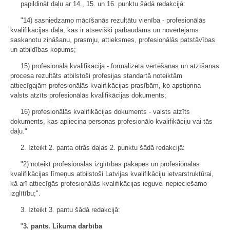
papildināt daļu ar 14., 15. un 16. punktu šādā redakcijā:
"14) sasniedzamo mācīšanās rezultātu vienība - profesionālās
kvalifikācijas daļa, kas ir atsevišķi pārbaudāms un novērtējams
saskaņotu zināšanu, prasmju, attieksmes, profesionālās patstāvības
un atbildības kopums;
15) profesionālā kvalifikācija - formalizēta vērtēšanas un atzīšanas
procesa rezultāts atbilstoši profesijas standartā noteiktām
attiecīgajām profesionālās kvalifikācijas prasībām, ko apstiprina
valsts atzīts profesionālās kvalifikācijas dokuments;
16) profesionālās kvalifikācijas dokuments - valsts atzīts
dokuments, kas apliecina personas profesionālo kvalifikāciju vai tās
daļu."
2. Izteikt 2. panta otrās daļas 2. punktu šādā redakcijā:
"2) noteikt profesionālās izglītības pakāpes un profesionālās
kvalifikācijas līmeņus atbilstoši Latvijas kvalifikāciju ietvarstruktūrai,
kā arī attiecīgās profesionālās kvalifikācijas ieguvei nepieciešamo
izglītību;".
3. Izteikt 3. pantu šādā redakcijā:
"
3. pants. Likuma darbība