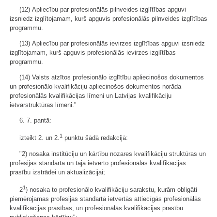
(12) Apliecību par profesionālās pilnveides izglītības apguvi
izsniedz izglītojamam, kurš apguvis profesionālās pilnveides izglītības
programmu.
(13) Apliecību par profesionālās ievirzes izglītības apguvi izsniedz
izglītojamam, kurš apguvis profesionālās ievirzes izglītības
programmu.
(14) Valsts atzītos profesionālo izglītību apliecinošos dokumentos
un profesionālo kvalifikāciju apliecinošos dokumentos norāda
profesionālās kvalifikācijas līmeni un Latvijas kvalifikāciju
ietvarstruktūras līmeni."
6. 7. pantā:
1
izteikt 2. un 2.
punktu šādā redakcijā:
"2) nosaka institūciju un kārtību nozares kvalifikāciju struktūras un
profesijas standarta un tajā ietverto profesionālās kvalifikācijas
prasību izstrādei un aktualizācijai;
1
2
) nosaka to profesionālo kvalifikāciju sarakstu, kurām obligāti
piemērojamas profesijas standartā ietvertās attiecīgās profesionālās
kvalifikācijas prasības, un profesionālās kvalifikācijas prasību