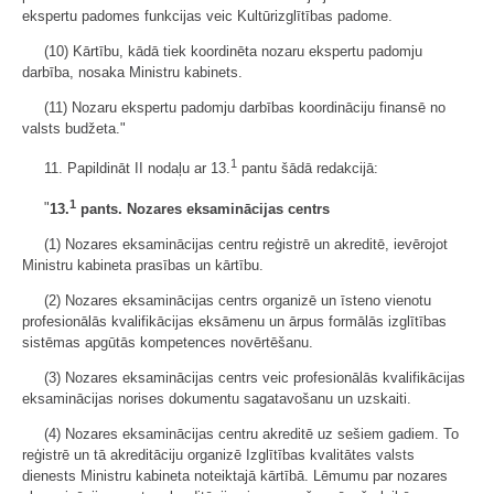
ekspertu padomes funkcijas veic Kultūrizglītības padome.
(10) Kārtību, kādā tiek koordinēta nozaru ekspertu padomju
darbība, nosaka Ministru kabinets.
(11) Nozaru ekspertu padomju darbības koordināciju finansē no
valsts budžeta."
1
11. Papildināt II nodaļu ar 13.
pantu šādā redakcijā:
1
"
13.
pants. Nozares eksaminācijas centrs
(1) Nozares eksaminācijas centru reģistrē un akreditē, ievērojot
Ministru kabineta prasības un kārtību.
(2) Nozares eksaminācijas centrs organizē un īsteno vienotu
profesionālās kvalifikācijas eksāmenu un ārpus formālās izglītības
sistēmas apgūtās kompetences novērtēšanu.
(3) Nozares eksaminācijas centrs veic profesionālās kvalifikācijas
eksaminācijas norises dokumentu sagatavošanu un uzskaiti.
(4) Nozares eksaminācijas centru akreditē uz sešiem gadiem. To
reģistrē un tā akreditāciju organizē Izglītības kvalitātes valsts
dienests Ministru kabineta noteiktajā kārtībā. Lēmumu par nozares