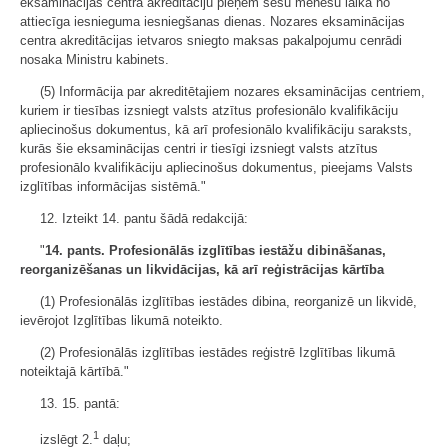
eksaminācijas centra akreditāciju pieņem sešu mēnešu laikā no
attiecīga iesnieguma iesniegšanas dienas. Nozares eksaminācijas
centra akreditācijas ietvaros sniegto maksas pakalpojumu cenrādi
nosaka Ministru kabinets.
(5) Informācija par akreditētajiem nozares eksaminācijas centriem,
kuriem ir tiesības izsniegt valsts atzītus profesionālo kvalifikāciju
apliecinošus dokumentus, kā arī profesionālo kvalifikāciju saraksts,
kurās šie eksaminācijas centri ir tiesīgi izsniegt valsts atzītus
profesionālo kvalifikāciju apliecinošus dokumentus, pieejams Valsts
izglītības informācijas sistēmā."
12. Izteikt 14. pantu šādā redakcijā:
"
14. pants. Profesionālās izglītības iestāžu dibināšanas,
reorganizēšanas un likvidācijas, kā arī reģistrācijas kārtība
(1) Profesionālās izglītības iestādes dibina, reorganizē un likvidē,
ievērojot Izglītības likumā noteikto.
(2) Profesionālās izglītības iestādes reģistrē Izglītības likumā
noteiktajā kārtībā."
13. 15. pantā:
1
izslēgt 2.
daļu;