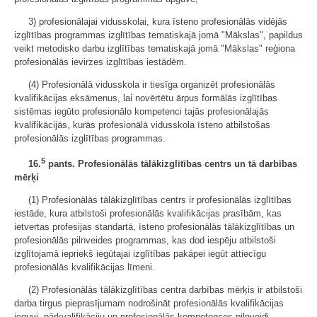
3) profesionālajai vidusskolai, kura īsteno profesionālās vidējās
izglītības programmas izglītības tematiskajā jomā "Mākslas", papildus
veikt metodisko darbu izglītības tematiskajā jomā "Mākslas" reģiona
profesionālās ievirzes izglītības iestādēm.
(4) Profesionālā vidusskola ir tiesīga organizēt profesionālās
kvalifikācijas eksāmenus, lai novērtētu ārpus formālās izglītības
sistēmas iegūto profesionālo kompetenci tajās profesionālajās
kvalifikācijās, kurās profesionālā vidusskola īsteno atbilstošas
profesionālās izglītības programmas.
5
16.
pants. Profesionālās tālākizglītības centrs un tā darbības
mērķi
(1) Profesionālās tālākizglītības centrs ir profesionālās izglītības
iestāde, kura atbilstoši profesionālās kvalifikācijas prasībām, kas
ietvertas profesijas standartā, īsteno profesionālās tālākizglītības un
profesionālās pilnveides programmas, kas dod iespēju atbilstoši
izglītojamā iepriekš iegūtajai izglītības pakāpei iegūt attiecīgu
profesionālās kvalifikācijas līmeni.
(2) Profesionālās tālākizglītības centra darbības mērķis ir atbilstoši
darba tirgus pieprasījumam nodrošināt profesionālās kvalifikācijas
ieguvi, pārkvalifikāciju un profesionālās kompetences pilnveidi