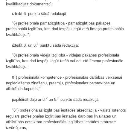
kvalifikācijas dokuments;";
izteikt 6. punktu šādā redakcijā:
"6) profesionālā pamatizglītība - pamatizglītības pakāpes
profesionālā izglītība, kas dod iespēju iegūt otrā līmeņa profesionālo
kvalifikāciju;";
1
izteikt 8. un 8.
punktu šādā redakcijā:
"8) profesionālā vidējā izglītība - vidējās pakāpes profesionālā
izglītība, kas dod iespēju iegūt trešā vai ceturtā līmeņa profesionālo
kvalifikāciju;
1
8
) profesionālā kompetence - profesionālās darbības veikšanai
nepieciešamo zināšanu, prasmju, profesionālās patstāvības un
atbildības kopums;";
2
3
papildināt daļu ar 8.
un 8.
punktu šādā redakcijā:
2
"8
) profesionālās izglītības iestādes akreditācija - valsts īstenots
regulārs profesionālās izglītības iestādes darbības kvalitātes un
atbilstības noteiktam profesionālās izglītības iestādes statusam
izvērtējums;