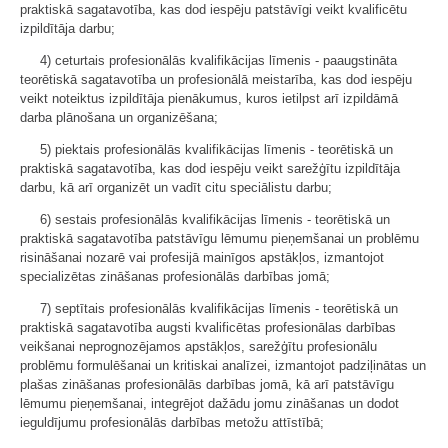
praktiskā sagatavotība, kas dod iespēju patstāvīgi veikt kvalificētu
izpildītāja darbu;
4) ceturtais profesionālās kvalifikācijas līmenis - paaugstināta
teorētiskā sagatavotība un profesionālā meistarība, kas dod iespēju
veikt noteiktus izpildītāja pienākumus, kuros ietilpst arī izpildāmā
darba plānošana un organizēšana;
5) piektais profesionālās kvalifikācijas līmenis - teorētiskā un
praktiskā sagatavotība, kas dod iespēju veikt sarežģītu izpildītāja
darbu, kā arī organizēt un vadīt citu speciālistu darbu;
6) sestais profesionālās kvalifikācijas līmenis - teorētiskā un
praktiskā sagatavotība patstāvīgu lēmumu pieņemšanai un problēmu
risināšanai nozarē vai profesijā mainīgos apstākļos, izmantojot
specializētas zināšanas profesionālās darbības jomā;
7) septītais profesionālās kvalifikācijas līmenis - teorētiskā un
praktiskā sagatavotība augsti kvalificētas profesionālas darbības
veikšanai neprognozējamos apstākļos, sarežģītu profesionālu
problēmu formulēšanai un kritiskai analīzei, izmantojot padziļinātas un
plašas zināšanas profesionālās darbības jomā, kā arī patstāvīgu
lēmumu pieņemšanai, integrējot dažādu jomu zināšanas un dodot
ieguldījumu profesionālās darbības metožu attīstībā;