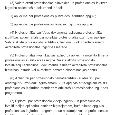
(3) Valsts atzīti profesionālās pilnveides un profesionālās ievirzes
izglītību apliecinošie dokumenti ir šādi:
1) apliecība par profesionālās pilnveides izglītības apguvi;
2) apliecība par profesionālās ievirzes izglītības apguvi.
(4) Profesionālās izglītības dokuments apliecina profesionālās
izglītības apguvi atbilstoši noteiktai profesionālās izglītības pakāpei.
Valsts atzītu profesionālo izglītību apliecinošu dokumentu izsniedz
akreditēta profesionālās izglītības iestāde.
(5) Profesionālās kvalifikācijas apliecība apliecina noteikta līmeņa
profesionālās kvalifikācijas ieguvi. Valsts atzītu profesionālo
kvalifikāciju apliecinošu dokumentu izsniedz akreditēta profesionālās
izglītības iestāde vai akreditēts nozares eksaminācijas centrs.
(6) Apliecību par profesionālo pamatizglītību vai atestātu par
arodizglītību izsniedz izglītojamam, kurš apguvis attiecīgajam valsts
profesionālās izglītības standartam atbilstošu profesionālās izglītības
programmu.
(7) Diplomu par profesionālo vidējo izglītību un profesionālās
kvalifikācijas apliecību izsniedz izglītojamam, kurš pilnībā apguvis
profesionālās izglītības programmu un nokārtojis valsts profesionālās