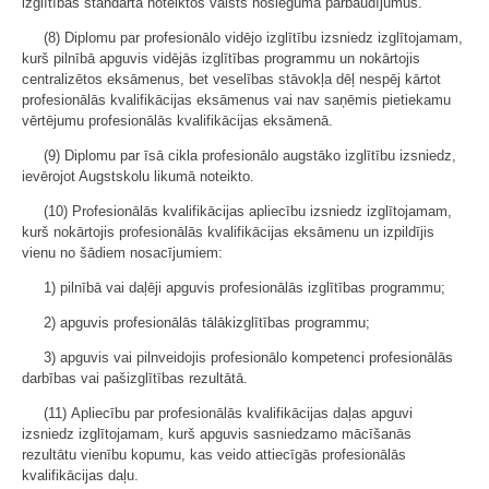
izglītības standartā noteiktos valsts noslēguma pārbaudījumus.
(8) Diplomu par profesionālo vidējo izglītību izsniedz izglītojamam,
kurš pilnībā apguvis vidējās izglītības programmu un nokārtojis
centralizētos eksāmenus, bet veselības stāvokļa dēļ nespēj kārtot
profesionālās kvalifikācijas eksāmenus vai nav saņēmis pietiekamu
vērtējumu profesionālās kvalifikācijas eksāmenā.
(9) Diplomu par īsā cikla profesionālo augstāko izglītību izsniedz,
ievērojot Augstskolu likumā noteikto.
(10) Profesionālās kvalifikācijas apliecību izsniedz izglītojamam,
kurš nokārtojis profesionālās kvalifikācijas eksāmenu un izpildījis
vienu no šādiem nosacījumiem:
1) pilnībā vai daļēji apguvis profesionālās izglītības programmu;
2) apguvis profesionālās tālākizglītības programmu;
3) apguvis vai pilnveidojis profesionālo kompetenci profesionālās
darbības vai pašizglītības rezultātā.
(11) Apliecību par profesionālās kvalifikācijas daļas apguvi
izsniedz izglītojamam, kurš apguvis sasniedzamo mācīšanās
rezultātu vienību kopumu, kas veido attiecīgās profesionālās
kvalifikācijas daļu.