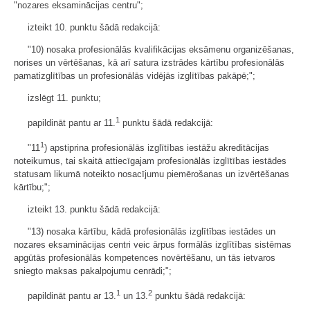
"nozares eksaminācijas centru";
izteikt 10. punktu šādā redakcijā:
"10) nosaka profesionālās kvalifikācijas eksāmenu organizēšanas,
norises un vērtēšanas, kā arī satura izstrādes kārtību profesionālās
pamatizglītības un profesionālās vidējās izglītības pakāpē;";
izslēgt 11. punktu;
1
papildināt pantu ar 11.
punktu šādā redakcijā:
1
"11
) apstiprina profesionālās izglītības iestāžu akreditācijas
noteikumus, tai skaitā attiecīgajam profesionālās izglītības iestādes
statusam likumā noteikto nosacījumu piemērošanas un izvērtēšanas
kārtību;";
izteikt 13. punktu šādā redakcijā:
"13) nosaka kārtību, kādā profesionālās izglītības iestādes un
nozares eksaminācijas centri veic ārpus formālās izglītības sistēmas
apgūtās profesionālās kompetences novērtēšanu, un tās ietvaros
sniegto maksas pakalpojumu cenrādi;";
1
2
papildināt pantu ar 13.
un 13.
punktu šādā redakcijā: