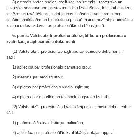
8) astotais profesionālās kvalifikācijas līmenis - teorētiskā un
praktiskā sagatavotība patstāvīgai ideju izvirzīšanai, kritiskai analīzei,
sintēzei un izvērtēšanai, radot jaunas zināšanas vai izpratni par
esošām zināšanām un to lietošanu praksē, risinot nozīmīgus inovāciju
vai jaunrades uzdevumus profesionālās darbības jomā.
6. pants. Valsts atzīti profesionālo izglītību un profesionālo
kvalifikāciju apliecinošie dokumenti
(1) Valsts atzīti profesionālo izglītību apliecinošie dokumenti ir
šādi:
1) apliecība par profesionālo pamatizglītību;
2) atestāts par arodizglītību;
3) diploms par profesionālo vidējo izglītību;
4) diploms par īsā cikla profesionālo augstāko izglītību.
(2) Valsts atzīti profesionālo kvalifikāciju apliecinošie dokumenti ir
šādi:
1) profesionālās kvalifikācijas apliecība;
2) apliecība par profesionālās kvalifikācijas daļas apguvi.