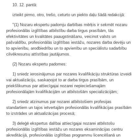
10. 12. pantā:
izteikt pirmo, otro, trešo, ceturto un piekto daļu šādā redakcijā:
"(1) Nozaru ekspertu padomju darbības mērķis ir sekmēt nozaru
profesionālās izglītības atbilstību darba tirgus prasībām, tās
efektivitātes un kvalitātes paaugstināšanu, veicinot valsts un
pašvaldību, profesionālās izglītības iestāžu, nozares darba devēju un
to apvienību, arodbiedrību un to apvienību un speciālistu sadarbību
cilvēkresursu attīstības jautājumos.
(2) Nozaru ekspertu padomes:
1) sniedz ierosinājumus par nozares kvalifikāciju struktūras izveidi
vai aktualizāciju, saskaņojot to ar darba tirgus prasībām, un
priekšlikumus par attiecīgajai nozarei nepieciešamajām
profesionālajām kvalifikācijām un atbilstošām specializācijām;
2) sniedz atzinumus par nozarei atbilstošiem profesijas
standartiem un tajos ietvertajām profesionālās kvalifikācijas prasībām
to izstrādes un aktualizācijas procesā;
3) deleģē ekspertus dalībai attiecīgajai nozarei atbilstošu
profesionālās izglītības iestāžu un nozares eksaminācijas centru
akreditācijā, profesionālās izglītības programmu licencēšanā un