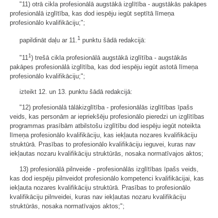
"11) otrā cikla profesionālā augstākā izglītība - augstākās pakāpes
profesionālā izglītība, kas dod iespēju iegūt septītā līmeņa
profesionālo kvalifikāciju;";
1
papildināt daļu ar 11.
punktu šādā redakcijā:
1
"11
) trešā cikla profesionālā augstākā izglītība - augstākās
pakāpes profesionālā izglītība, kas dod iespēju iegūt astotā līmeņa
profesionālo kvalifikāciju;";
izteikt 12. un 13. punktu šādā redakcijā:
"12) profesionālā tālākizglītība - profesionālās izglītības īpašs
veids, kas personām ar iepriekšēju profesionālo pieredzi un izglītības
programmas prasībām atbilstošu izglītību dod iespēju iegūt noteikta
līmeņa profesionālo kvalifikāciju, kas iekļauta nozares kvalifikāciju
struktūrā. Prasības to profesionālo kvalifikāciju ieguvei, kuras nav
iekļautas nozaru kvalifikāciju struktūrās, nosaka normatīvajos aktos;
13) profesionālā pilnveide - profesionālās izglītības īpašs veids,
kas dod iespēju pilnveidot profesionālo kompetenci kvalifikācijai, kas
iekļauta nozares kvalifikāciju struktūrā. Prasības to profesionālo
kvalifikāciju pilnveidei, kuras nav iekļautas nozaru kvalifikāciju
struktūrās, nosaka normatīvajos aktos;";