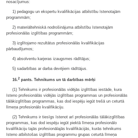
nosacījumus:
1) pedagogu un ekspertu kvalifikācijas atbilstību īstenotajām
programmām;
2) materiāltehniskā nodrošinājuma atbilstību īstenotajām
profesionālās izglītības programmām;
3) izglītojamo rezultātus profesionālās kvalifikācijas
pārbaudījumos;
4) absolventu karjeras izaugsmes rādītājus;
5) sadarbības ar darba devējiem rādītājus.
2
16.
pants. Tehnikums un tā darbības mērķi
(1) Tehnikums ir profesionālās vidējās izglītības iestāde, kura
īsteno profesionālās vidējās izglītības programmas un profesionālās
tālākizglītības programmas, kas dod iespēju iegūt trešā un ceturtā
līmeņa profesionālo kvalifikāciju.
(2) Tehnikums ir tiesīgs īstenot arī profesionālās tālākizglītības
programmas, kas dod iespēju iegūt piektā līmeņa profesionālo
kvalifikāciju tajās profesionālajās kvalifikācijās, kurās tehnikums
īsteno atbilstošas izglītības programmu grupas ceturtā līmeņa