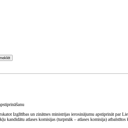
meklēt
apstiprināšanu
skatot Izglītības un zinātnes ministrijas ierosinājumu apstiprināt par Li
u kandidātu atlases komisijas (turpmāk – atlases komisija) atbalstītos 