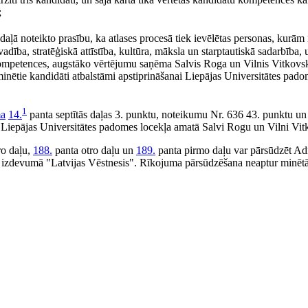
;
daļā noteikto prasību, ka atlases procesā tiek ievēlētas personas, kurām 
dība, stratēģiskā attīstība, kultūra, māksla un starptautiskā sadarbība, 
ompetences, augstāko vērtējumu saņēma Salvis Roga un Vilnis Vitkovski
inētie kandidāti atbalstāmi apstiprināšanai Liepājas Universitātes pado
1
ma
14.
panta septītās daļas 3. punktu, noteikumu Nr. 636 43. punktu un 
āt Liepājas Universitātes padomes locekļa amatā Salvi Rogu un Vilni Vit
ro daļu,
188.
panta otro daļu un
189.
panta pirmo daļu var pārsūdzēt Adm
ajā izdevumā "Latvijas Vēstnesis". Rīkojuma pārsūdzēšana neaptur minē