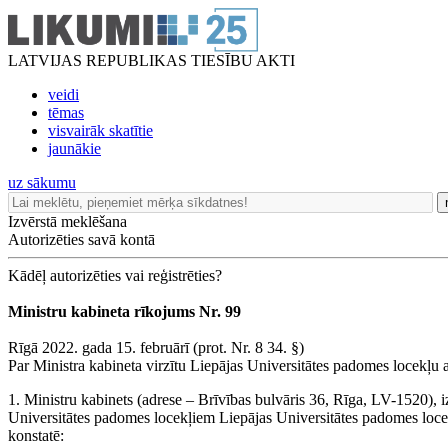
LATVIJAS REPUBLIKAS TIESĪBU AKTI
veidi
tēmas
visvairāk skatītie
jaunākie
uz sākumu
Izvērstā meklēšana
Autorizēties savā kontā
Kādēļ autorizēties vai reģistrēties?
Ministru kabineta rīkojums Nr. 99
Rīgā 2022. gada 15. februārī (prot. Nr. 8 34. §)
Par Ministra kabineta virzītu Liepājas Universitātes padomes locekļu 
1. Ministru kabinets (adrese – Brīvības bulvāris 36, Rīga, LV-1520), iz
Universitātes padomes locekļiem Liepājas Universitātes padomes locekļ
konstatē: