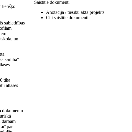
Saistītie dokumenti
 lietišķo
Anotācija / tiesību akta projekts
Citi saistītie dokumenti
īs sabiedrības
rofilam
giem
tskola, un
eta
as kārtība"
tlases
0 tika
tu atlases
gto dokumentu
uriskā
ība darbam
arī par
andidātu