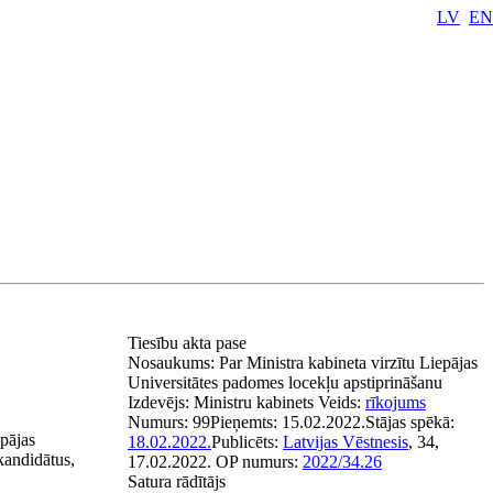
LV
EN
Tiesību akta pase
Nosaukums:
Par Ministra kabineta virzītu Liepājas
Universitātes padomes locekļu apstiprināšanu
Izdevējs:
Ministru kabinets
Veids:
rīkojums
Numurs:
99
Pieņemts:
15.02.2022.
Stājas spēkā:
epājas
18.02.2022.
Publicēts:
Latvijas Vēstnesis
, 34,
kandidātus,
17.02.2022.
OP numurs:
2022/34.26
Satura rādītājs