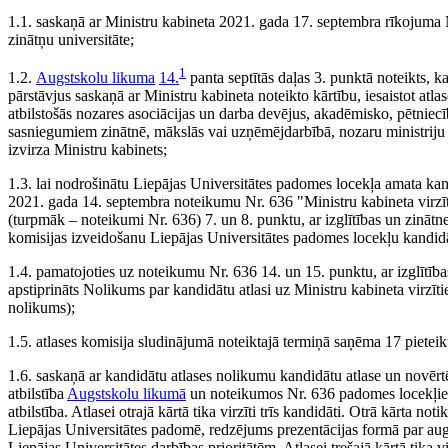
1.1. saskaņā ar Ministru kabineta 2021. gada 17. septembra rīkojuma 
zinātņu universitāte;
1
1.2.
Augstskolu likuma
14.
panta septītās daļas 3. punktā noteikts, ka
pārstāvjus saskaņā ar Ministru kabineta noteikto kārtību, iesaistot atla
atbilstošās nozares asociācijas un darba devējus, akadēmisko, pētniecī
sasniegumiem zinātnē, mākslās vai uzņēmējdarbībā, nozaru ministriju u
izvirza Ministru kabinets;
1.3. lai nodrošinātu Liepājas Universitātes padomes locekļa amata kan
2021. gada 14. septembra noteikumu Nr. 636 "Ministru kabineta virzītu
(turpmāk – noteikumi Nr. 636) 7. un 8. punktu, ar izglītības un zināt
komisijas izveidošanu Liepājas Universitātes padomes locekļu kandidātu
1.4. pamatojoties uz noteikumu Nr. 636 14. un 15. punktu, ar izglītīb
apstiprināts Nolikums par kandidātu atlasi uz Ministru kabineta virzī
nolikums);
1.5. atlases komisija sludinājumā noteiktajā termiņā saņēma 17 piete
1.6. saskaņā ar kandidātu atlases nolikumu kandidātu atlase un novērtē
atbilstība
Augstskolu likumā
un noteikumos Nr. 636 padomes locekļiem
atbilstība. Atlasei otrajā kārtā tika virzīti trīs kandidāti. Otrā kārta no
Liepājas Universitātes padomē, redzējums prezentācijas formā par augst
Liepājas Universitātes darbības prioritātēm. Atlasei trešajā kārtā tika v