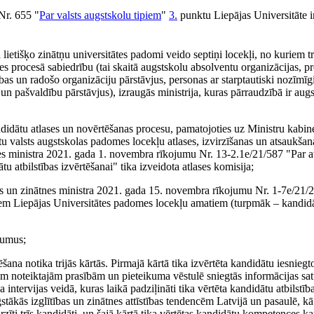
Nr. 655 "
Par valsts augstskolu tipiem
"
3.
punktu Liepājas Universitāte ir
 lietišķo zinātņu universitātes padomi veido septiņi locekļi, no kuriem tr
ses procesā sabiedrību (tai skaitā augstskolu absolventu organizācijas, p
bas un radošo organizāciju pārstāvjus, personas ar starptautiski nozīmī
n pašvaldību pārstāvjus), izraugās ministrija, kuras pārraudzībā ir augs
didātu atlases un novērtēšanas procesu, pamatojoties uz Ministru kabin
 valsts augstskolas padomes locekļu atlases, izvirzīšanas un atsaukšan
nes ministra 2021. gada 1. novembra rīkojumu Nr. 13-2.1e/21/587 "Par a
 atbilstības izvērtēšanai" tika izveidota atlases komisija;
as un zinātnes ministra 2021. gada 15. novembra rīkojumu Nr. 1-7e/21/2
tiem Liepājas Universitātes padomes locekļu amatiem (turpmāk – kandidā
ikumus;
šana notika trijās kārtās. Pirmajā kārtā tika izvērtēta kandidātu iesnie
 noteiktajām prasībām un pieteikuma vēstulē sniegtās informācijas sat
tika intervijas veidā, kuras laikā padziļināti tika vērtēta kandidātu atbilst
ākās izglītības un zinātnes attīstības tendencēm Latvijā un pasaulē, kā 
irzīti trīs kandidāti, un šajā kārtā tika vērtētas kandidātu kompetences k