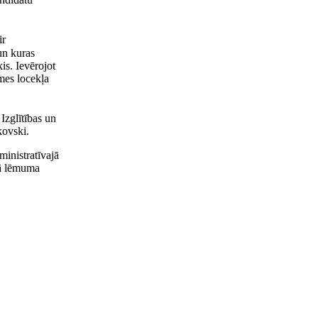
ir
un kuras
s. Ievērojot
mes locekļa
Izglītības un
kovski.
inistratīvajā
tā lēmuma