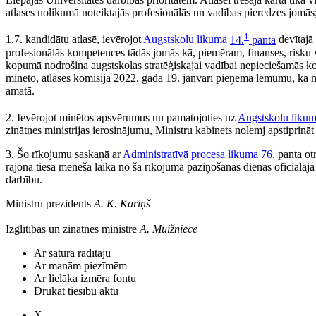
atlases nolikumā noteiktajās profesionālās un vadības pieredzes jomās
1
1.7. kandidātu atlasē, ievērojot
Augstskolu likuma
14.
panta
devītajā 
profesionālās kompetences tādās jomās kā, piemēram, finanses, risku va
kopumā nodrošina augstskolas stratēģiskajai vadībai nepieciešamās k
minēto, atlases komisija 2022. gada 19. janvārī pieņēma lēmumu, ka m
amatā.
2. Ievērojot minētos apsvērumus un pamatojoties uz
Augstskolu liku
zinātnes ministrijas ierosinājumu, Ministru kabinets nolemj apstiprin
3. Šo rīkojumu saskaņā ar
Administratīvā procesa likuma
76.
panta ot
rajona tiesā mēneša laikā no šā rīkojuma paziņošanas dienas oficiāl
darbību.
Ministru prezidents
A. K. Kariņš
Izglītības un zinātnes ministre
A. Muižniece
Ar satura rādītāju
Ar manām piezīmēm
Ar lielāka izmēra fontu
Drukāt tiesību aktu
X