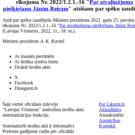
rīkojuma Nr. 2022/1.2.1.-16 "
Par atvaļinājuma
piešķiršanu Jānim Reiram
" atzīšanu par spēku zaud
Atzīt par spēku zaudējušu Ministru prezidenta 2022. gada 25. janvāra
rīkojumu Nr. 2022/1.2.1.-16 "
Par atvaļinājuma piešķiršanu Jānim Re
(Latvijas Vēstnesis, 2022, 11., 18. nr.).
Ministru prezidents
A. K. Kariņš
Ar manām piezīmēm
Ar lielāka izmēra fontu
Drukāt tiesību aktu
X
Facebook
Draugiem.lv
Šajā vietnē oficiālais izdevējs
Par Likumi.lv
"Latvijas Vēstnesis" nodrošina tiesību aktu
Aktualitātes
sistematizācijas funkciju.
Atsauksmēm
Apmācības
Sistematizēti tiesību akti ir informatīvi.
Kontakti
Pretrunu gadījumā vadās pēc oficiālās