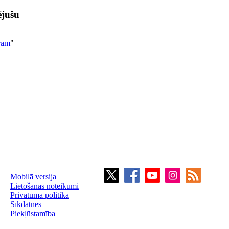
ējušu
iram
"
Mobilā versija
Lietošanas noteikumi
Privātuma politika
Sīkdatnes
Piekļūstamība