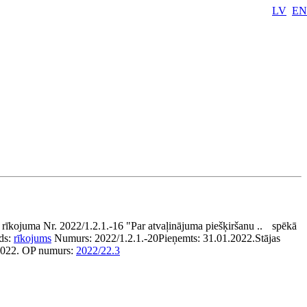
LV
EN
 rīkojuma Nr. 2022/1.2.1.-16 "Par atvaļinājuma piešķiršanu ..
spēkā
ds:
rīkojums
Numurs:
2022/1.2.1.-20
Pieņemts:
31.01.2022.
Stājas
2022.
OP numurs:
2022/22.3