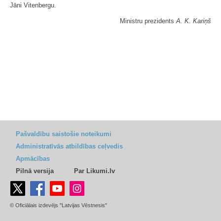
Jāni Vitenbergu.
Ministru prezidents
A. K. Kariņš
Pašvaldību saistošie noteikumi
Administratīvās atbildības ceļvedis
Apmācības
Pilnā versija
Par Likumi.lv
© Oficiālais izdevējs "Latvijas Vēstnesis"