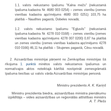
1.1. valsts nekustamo īpašumu "Kalna mežs" (nekustamā
īpašuma kadastra Nr. 4680 003 0254) – zemes vienību (zemes
vienības kadastra apzīmējums 4680 003 0251) 103,75 ha
platībā – Naudītes pagastā, Dobeles novadā;
1.2. valsts nekustamo īpašumu "Egļusils" (nekustamā
īpašuma kadastra Nr. 4278 010 0168) – zemes vienību (zemes
vienības kadastra apzīmējums 4278 007 0200) 0,87 ha platībā
un zemes vienību (zemes vienības kadastra apzīmējums 4278
010 0166) 46,11 ha platībā – Skujenes pagastā, Cēsu novadā.
2. Aizsardzības ministrijai pārņemt no Zemkopības ministrijas šā
rīkojuma
1. punktā
minētos valsts nekustamos īpašumus un
normatīvajos aktos noteiktajā kārtībā nostiprināt zemesgrāmatā
īpašuma tiesības uz valsts vārda Aizsardzības ministrijas personā.
Ministru prezidents
A. K. Kariņš
Ministru prezidenta biedra, aizsardzības ministra pienākumu
izpildītājs ‒ vides aizsardzības un reģionālās attīstības ministrs
A. T. Plešs