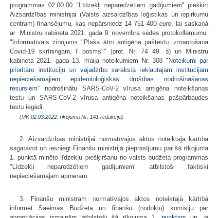
programmas 02.00.00 "Līdzekļi neparedzētiem gadījumiem" piešķirt
Aizsardzības ministrijai (Valsts aizsardzības loģistikas un iepirkumu
centram) finansējumu, kas nepārsniedz 14 751 400
euro
, lai saskaņā
ar Ministru kabineta 2021. gada 9. novembra sēdes protokollēmumu
"Informatīvais ziņojums "Plaša ātro antigēna paštestu izmantošana
Covid-19 skrīningam, I posms"" (prot. Nr. 74 49. §) un Ministru
kabineta 2021. gada 13. maija noteikumiem Nr. 308 "
Noteikumi par
prioritāro institūciju un vajadzību sarakstā iekļautajām institūcijām
nepieciešamajiem epidemioloģiskās drošības nodrošināšanas
resursiem
" nodrošinātu SARS-CoV-2 vīrusa antigēna noteikšanas
testu un SARS-CoV-2 vīrusa antigēna noteikšanas pašpārbaudes
testu iegādi.
(MK
02.03.2022.
rīkojuma Nr. 141 redakcijā)
2. Aizsardzības ministrijai normatīvajos aktos noteiktajā kārtībā
sagatavot un iesniegt Finanšu ministrijā pieprasījumu par šā rīkojuma
1.
punktā minēto līdzekļu piešķiršanu no valsts budžeta programmas
"Līdzekļi neparedzētiem gadījumiem" atbilstoši faktiski
nepieciešamajam apmēram.
3. Finanšu ministram normatīvajos aktos noteiktajā kārtībā
informēt Saeimas Budžeta un finanšu (nodokļu) komisiju par
apropriācijas izmaiņām atbilstoši šā rīkojuma
1. punktam
un, ja