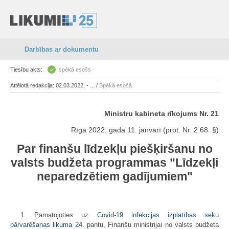
Darbības ar dokumentu
Tiesību akts:
spēkā esošs
Attēlotā redakcija: 02.03.2022. - ... /
Spēkā esošā
Ministru kabineta rīkojums Nr. 21
Rīgā 2022. gada 11. janvārī (prot. Nr. 2 68. §)
Par finanšu līdzekļu piešķiršanu no
valsts budžeta programmas "Līdzekļi
neparedzētiem gadījumiem"
1. Pamatojoties uz
Covid-19 infekcijas izplatības seku
pārvarēšanas likuma
24.
pantu, Finanšu ministrijai no valsts budžeta