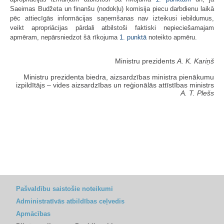
Saeimas Budžeta un finanšu (nodokļu) komisija piecu darbdienu laikā
pēc attiecīgās informācijas saņemšanas nav izteikusi iebildumus,
veikt apropriācijas pārdali atbilstoši faktiski nepieciešamajam
apmēram, nepārsniedzot šā rīkojuma
1. punktā
noteikto apmēru.
Ministru prezidents
A. K. Kariņš
Ministru prezidenta biedra, aizsardzības ministra pienākumu
izpildītājs ‒ vides aizsardzības un reģionālās attīstības ministrs
A. T. Plešs
Pašvaldību saistošie noteikumi
Administratīvās atbildības ceļvedis
Apmācības