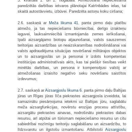
3. kvartāla 1. un 2. nogabalā. Atmežošana nepieciešama
paredzētās darbības ietvaros plānotajai Katrīnbādes ielas, tai
skaitā autostāvvietu, izbūvei. Paredzēta astoņu koku ciršana;
2.6. saskaņā ar
Meža likuma
41.
panta pirmo daļu platību
atmežo, ja tas nepieciešams būvniecībai, derīgo izrakteņu
ieguvei, lauksaimniecībā izmantojamās zemes ierīkošanai,
īpaši aizsargājamo biotopu atjaunošanai, valsts sauszemes
teritorijas aizsardzības un neaizskaramības nodrošināšanai vai
valsts apdraudējuma situācijas novēršanai militārajos objektos
un to aizsargjoslās un ja personai ir izdots kompetentas
institūcijas administratīvais akts, kas tai piešķir tiesības veikt
minētās darbības, un persona ir kompensējusi valstij ar
atmežošanas izraisīto negatīvo seku novēršanu saistītos
izdevumus;
2.7. saskaņā ar
Aizsargjoslu likuma
6.
panta pirmo daļu Baltijas
jūras un Rīgas jūras līča piekrastes aizsargjosla izveidota, lai
samazinātu piesārņojuma ietekmi uz Baltijas jūru, saglabātu
meža aizsargfunkcijas, novērstu erozijas procesu attīstību,
aizsargātu piekrastes ainavas, nodrošinātu piekrastes dabas
resursu, arī atpūtai un tūrismam nepieciešamo resursu un citu
sabiedrībai nozīmīgu teritoriju saglabāšanu un aizsardzību, to
līdzsvarotu un ilgstošu izmantošanu. Atbilstoši
Aizsargjoslu