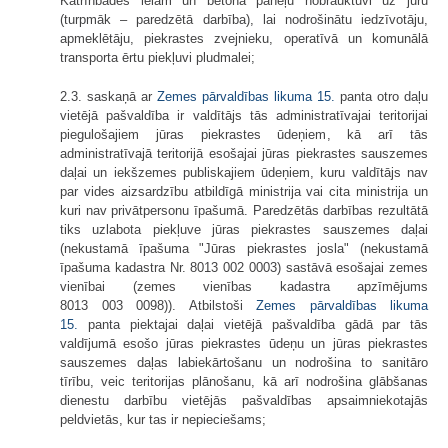
Katrīnbādes ielām un betona paneļu nobrauktuvi uz jūru
(turpmāk – paredzētā darbība), lai nodrošinātu iedzīvotāju,
apmeklētāju, piekrastes zvejnieku, operatīvā un komunālā
transporta ērtu piekļuvi pludmalei;
2.3. saskaņā ar
Zemes pārvaldības likuma
15.
panta otro daļu
vietējā pašvaldība ir valdītājs tās administratīvajai teritorijai
piegulošajiem jūras piekrastes ūdeņiem, kā arī tās
administratīvajā teritorijā esošajai jūras piekrastes sauszemes
daļai un iekšzemes publiskajiem ūdeņiem, kuru valdītājs nav
par vides aizsardzību atbildīgā ministrija vai cita ministrija un
kuri nav privātpersonu īpašumā. Paredzētās darbības rezultātā
tiks uzlabota piekļuve jūras piekrastes sauszemes daļai
(nekustamā īpašuma "Jūras piekrastes josla" (nekustamā
īpašuma kadastra Nr. 8013 002 0003) sastāvā esošajai zemes
vienībai (zemes vienības kadastra apzīmējums
8013 003 0098)). Atbilstoši
Zemes pārvaldības likuma
15.
panta piektajai daļai vietējā pašvaldība gādā par tās
valdījumā esošo jūras piekrastes ūdeņu un jūras piekrastes
sauszemes daļas labiekārtošanu un nodrošina to sanitāro
tīrību, veic teritorijas plānošanu, kā arī nodrošina glābšanas
dienestu darbību vietējās pašvaldības apsaimniekotajās
peldvietās, kur tas ir nepieciešams;