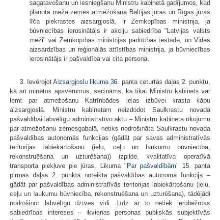
sagatavošanu un iesniegšanu Ministru kabinetā gadījumos, kad
plānota meža zemes atmežošana Baltijas jūras un Rīgas jūras
līča piekrastes aizsargjoslā, ir Zemkopības ministrija, ja
būvniecības ierosinātājs ir akciju sabiedrība "Latvijas valsts
meži" vai Zemkopības ministrijas padotības iestāde, un Vides
aizsardzības un reģionālās attīstības ministrija, ja būvniecības
ierosinātājs ir pašvaldība vai cita persona.
3. Ievērojot
Aizsargjoslu likuma
36.
panta ceturtās daļas 2. punktu,
kā arī minētos apsvērumus, secināms, ka tikai Ministru kabinets var
lemt par atmežošanu Katrīnbādes ielas izbūvei krasta kāpu
aizsargjoslā. Ministru kabinetam neizdodot Saulkrastu novada
pašvaldībai labvēlīgu administratīvo aktu – Ministru kabineta rīkojumu
par atmežošanu zemesgabalā, netiks nodrošināta Saulkrastu novada
pašvaldības autonomās funkcijas (gādāt par savas administratīvās
teritorijas labiekārtošanu (ielu, ceļu un laukumu būvniecība,
rekonstruēšana un uzturēšana)) izpilde, kvalitatīva operatīvā
transporta piekļuve pie jūras. Likuma "
Par pašvaldībām
"
15.
panta
pirmās daļas 2. punktā noteikta pašvaldības autonomā funkcija –
gādāt par pašvaldības administratīvās teritorijas labiekārtošanu (ielu,
ceļu un laukumu būvniecība, rekonstruēšana un uzturēšana), tādējādi
nodrošinot labvēlīgu dzīves vidi. Līdz ar to netiek ierobežotas
sabiedrības intereses – ikvienas personas publiskās subjektīvās