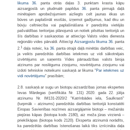
likuma
36.
panta otrās daļas 3. punktam krasta kāpu
aizsargjoslā un pludmalē papildus
36.
panta pirmajā daļā
minētajiem aprobežojumiem aizliegts celt jaunas ēkas un
būves un paplašināt esošās, izņemot gadījumus, kad ēku un
būvju celtniecība vai paplašināšana ir paredzēta vietējās
pašvaldības teritorijas plānojumā un notiek pilsētas teritorijā un
šīs darbības ir saskaņotas ar attiecīgo Valsts vides dienesta
reģionālo vides pārvaldi. Attiecīgi
Aizsargjoslu likuma
36.
panta
1
2.
daļa noteic, ka
36.
panta otrajā daļā minētās darbības veic,
ja veikts paredzētās darbības ietekmes uz vidi sākotnējais
izvērtējums un saņemts Vides pārraudzības valsts biroja
atzinums par noslēguma ziņojumu, novērtējuma ziņojumu vai
izdoti tehniskie noteikumi saskaņā ar likuma "
Par ietekmes uz
vidi novērtējumu
" prasībām;
2.8. saskaņā ar sugu un biotopu aizsardzības jomas ekspertes
Ievas Mārdegas (sertifikāta Nr. 131) 2020. gada 22. jūlija
atzinumu Nr. IM131-2020/2 "Katrīnbādes iela, Saulkrasti"
(turpmāk – atzinums) paredzētās darbības teritorijā konstatēti
Eiropas Savienības nozīmes aizsargājamie biotopi – mežainās
piejūras kāpas (biotopa kods 2180), aiz meža jūras virzienā –
priekškāpas (biotopa kods 2120). Eksperta atzinumā norādīts,
ka paredzētās darbības īstenošanas laikā tiks iznīcināta daļa