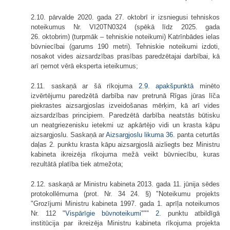
2.10. pārvalde 2020. gada 27. oktobrī ir izsniegusi tehniskos
noteikumus Nr. VI20TN0324 (spēkā līdz 2025. gada
26. oktobrim) (turpmāk – tehniskie noteikumi) Katrīnbādes ielas
būvniecībai (garums 190 metri). Tehniskie noteikumi izdoti,
nosakot vides aizsardzības prasības paredzētajai darbībai, kā
arī ņemot vērā eksperta ieteikumus;
2.11. saskaņā ar šā rīkojuma
2.9. apakšpunktā
minēto
izvērtējumu paredzētā darbība nav pretrunā Rīgas jūras līča
piekrastes aizsargjoslas izveidošanas mērķim, kā arī vides
aizsardzības principiem. Paredzētā darbība neatstās būtisku
un neatgriezenisku ietekmi uz apkārtējo vidi un krasta kāpu
aizsargjoslu. Saskaņā ar
Aizsargjoslu likuma
36.
panta ceturtās
daļas 2. punktu krasta kāpu aizsargjoslā aizliegts bez Ministru
kabineta ikreizēja rīkojuma mežā veikt būvniecību, kuras
rezultātā platība tiek atmežota;
2.12. saskaņā ar Ministru kabineta 2013. gada 11. jūnija sēdes
protokollēmuma (prot. Nr. 34 24. §) "Noteikumu projekts
"Grozījumi Ministru kabineta 1997. gada 1. aprīļa noteikumos
Nr. 112 "
Vispārīgie būvnoteikumi
"""
2.
punktu atbildīgā
institūcija par ikreizēja Ministru kabineta rīkojuma projekta