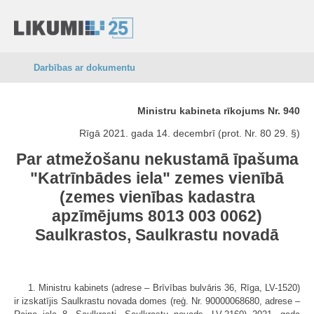
Darbības ar dokumentu
Ministru kabineta rīkojums Nr. 940
Rīgā 2021. gada 14. decembrī (prot. Nr. 80 29. §)
Par atmežošanu nekustamā īpašuma
"Katrīnbādes iela" zemes vienībā
(zemes vienības kadastra
apzīmējums 8013 003 0062)
Saulkrastos, Saulkrastu novadā
1. Ministru kabinets (adrese – Brīvības bulvāris 36, Rīga, LV-1520)
ir izskatījis Saulkrastu novada domes (reģ. Nr. 90000068680, adrese –