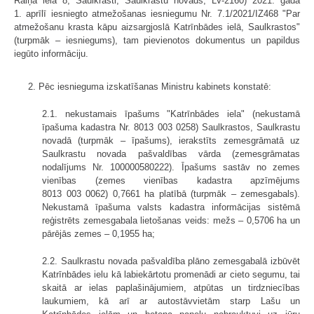
Raiņa iela 8, Saulkrasti, Saulkrastu novads, LV-2160) 2021. gada
1. aprīlī iesniegto atmežošanas iesniegumu Nr. 7.1/2021/IZ468 "Par
atmežošanu krasta kāpu aizsargjoslā Katrīnbādes ielā, Saulkrastos"
(turpmāk – iesniegums), tam pievienotos dokumentus un papildus
iegūto informāciju.
2. Pēc iesnieguma izskatīšanas Ministru kabinets konstatē:
2.1. nekustamais īpašums "Katrīnbādes iela" (nekustamā
īpašuma kadastra Nr. 8013 003 0258) Saulkrastos, Saulkrastu
novadā (turpmāk – īpašums), ierakstīts zemesgrāmatā uz
Saulkrastu novada pašvaldības vārda (zemesgrāmatas
nodalījums Nr. 100000580222). Īpašums sastāv no zemes
vienības (zemes vienības kadastra apzīmējums
8013 003 0062) 0,7661 ha platībā (turpmāk – zemesgabals).
Nekustamā īpašuma valsts kadastra informācijas sistēmā
reģistrēts zemesgabala lietošanas veids: mežs – 0,5706 ha un
pārējās zemes – 0,1955 ha;
2.2. Saulkrastu novada pašvaldība plāno zemesgabalā izbūvēt
Katrīnbādes ielu kā labiekārtotu promenādi ar cieto segumu, tai
skaitā ar ielas paplašinājumiem, atpūtas un tirdzniecības
laukumiem, kā arī ar autostāvvietām starp Lašu un