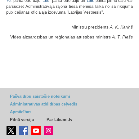
76.
panta otro daļu,
188.
panta otro daļu un
189.
panta pirmo daļu var
pārsūdzēt Administratīvajā rajona tiesā mēneša laikā no šā rīkojuma
publicēšanas oficiālajā izdevumā "Latvijas Vēstnesis".
Ministru prezidents
A. K. Kariņš
Vides aizsardzības un reģionālās attīstības ministrs
A. T. Plešs
Pašvaldību saistošie noteikumi
Administratīvās atbildības ceļvedis
Apmācības
Pilnā versija
Par Likumi.lv