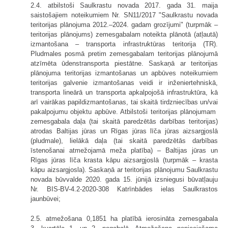
2.4. atbilstoši Saulkrastu novada 2017. gada 31. maija
saistošajiem noteikumiem Nr. SN11/2017 "Saulkrastu novada
teritorijas plānojuma 2012.–2024. gadam grozījumi" (turpmāk –
teritorijas plānojums) zemesgabalam noteikta plānotā (atļautā)
izmantošana – transporta infrastruktūras teritorija (TR).
Pludmales posmā pretim zemesgabalam teritorijas plānojumā
atzīmēta ūdenstransporta piestātne. Saskaņā ar teritorijas
plānojuma teritorijas izmantošanas un apbūves noteikumiem
teritorijas galvenie izmantošanas veidi ir inženiertehniskā,
transporta lineārā un transporta apkalpojošā infrastruktūra, kā
arī vairākas papildizmantošanas, tai skaitā tirdzniecības un/vai
pakalpojumu objektu apbūve. Atbilstoši teritorijas plānojumam
zemesgabala daļa (tai skaitā paredzētās darbības teritorijas)
atrodas Baltijas jūras un Rīgas jūras līča jūras aizsargjoslā
(pludmale), lielākā daļa (tai skaitā paredzētās darbības
īstenošanai atmežojamā meža platība) – Baltijas jūras un
Rīgas jūras līča krasta kāpu aizsargjoslā (turpmāk – krasta
kāpu aizsargjosla). Saskaņā ar teritorijas plānojumu Saulkrastu
novada būvvalde 2020. gada 15. jūnijā izsniegusi būvatļauju
Nr. BIS-BV-4.2-2020-308 Katrīnbādes ielas Saulkrastos
jaunbūvei;
2.5. atmežošana 0,1851 ha platībā ierosināta zemesgabala