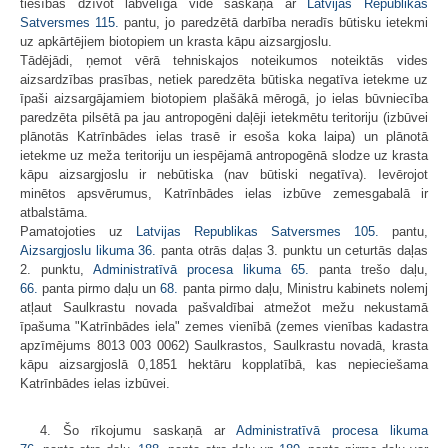
tiesības dzīvot labvēlīgā vidē saskaņā ar
Latvijas Republikas
Satversmes
115.
pantu, jo paredzētā darbība neradīs būtisku ietekmi
uz apkārtējiem biotopiem un krasta kāpu aizsargjoslu.
Tādējādi, ņemot vērā tehniskajos noteikumos noteiktās vides
aizsardzības prasības, netiek paredzēta būtiska negatīva ietekme uz
īpaši aizsargājamiem biotopiem plašākā mērogā, jo ielas būvniecība
paredzēta pilsētā pa jau antropogēni daļēji ietekmētu teritoriju (izbūvei
plānotās Katrīnbādes ielas trasē ir esoša koka laipa) un plānotā
ietekme uz meža teritoriju un iespējamā antropogēnā slodze uz krasta
kāpu aizsargjoslu ir nebūtiska (nav būtiski negatīva). Ievērojot
minētos apsvērumus, Katrīnbādes ielas izbūve zemesgabalā ir
atbalstāma.
Pamatojoties uz
Latvijas Republikas Satversmes
105.
pantu,
Aizsargjoslu likuma
36.
panta otrās daļas 3. punktu un ceturtās daļas
2. punktu,
Administratīvā procesa likuma
65.
panta trešo daļu,
66.
panta pirmo daļu un
68.
panta pirmo daļu, Ministru kabinets nolemj
atļaut Saulkrastu novada pašvaldībai atmežot mežu nekustamā
īpašuma "Katrīnbādes iela" zemes vienībā (zemes vienības kadastra
apzīmējums 8013 003 0062) Saulkrastos, Saulkrastu novadā, krasta
kāpu aizsargjoslā 0,1851 hektāru kopplatībā, kas nepieciešama
Katrīnbādes ielas izbūvei.
4. Šo rīkojumu saskaņā ar
Administratīvā procesa likuma