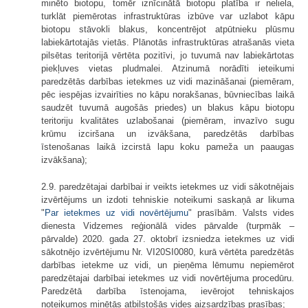
minēto biotopu, tomēr iznīcinātā biotopu platība ir neliela,
turklāt piemērotas infrastruktūras izbūve var uzlabot kāpu
biotopu stāvokli blakus, koncentrējot atpūtnieku plūsmu
labiekārtotajās vietās. Plānotās infrastruktūras atrašanās vieta
pilsētas teritorijā vērtēta pozitīvi, jo tuvumā nav labiekārtotas
piekļuves vietas pludmalei. Atzinumā norādīti ieteikumi
paredzētās darbības ietekmes uz vidi mazināšanai (piemēram,
pēc iespējas izvairīties no kāpu norakšanas, būvniecības laikā
saudzēt tuvumā augošās priedes) un blakus kāpu biotopu
teritoriju kvalitātes uzlabošanai (piemēram, invazīvo sugu
krūmu izciršana un izvākšana, paredzētās darbības
īstenošanas laikā izcirstā lapu koku pameža un paaugas
izvākšana);
2.9. paredzētajai darbībai ir veikts ietekmes uz vidi sākotnējais
izvērtējums un izdoti tehniskie noteikumi saskaņā ar likuma
"
Par ietekmes uz vidi novērtējumu
" prasībām. Valsts vides
dienesta Vidzemes reģionālā vides pārvalde (turpmāk –
pārvalde) 2020. gada 27. oktobrī izsniedza ietekmes uz vidi
sākotnējo izvērtējumu Nr. VI20SI0080, kurā vērtēta paredzētās
darbības ietekme uz vidi, un pieņēma lēmumu nepiemērot
paredzētajai darbībai ietekmes uz vidi novērtējuma procedūru.
Paredzētā darbība īstenojama, ievērojot tehniskajos
noteikumos minētās atbilstošās vides aizsardzības prasības;