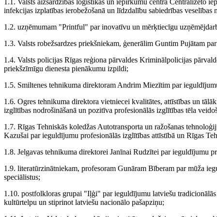
1.1. Valsts aizsardzības loģistikas un iepirkumu centra Centralizēto 
infekcijas izplatības ierobežošanā un līdzdalību sabiedrības veselības 
1.2. uzņēmumam "Printful" par inovatīvu un mērķtiecīgu uzņēmējdarbī
1.3. Valsts robežsardzes priekšniekam, ģenerālim Guntim Pujātam par i
1.4. Valsts policijas Rīgas reģiona pārvaldes Kriminālpolicijas pārvald
priekšzīmīgu dienesta pienākumu izpildi;
1.5. Smiltenes tehnikuma direktoram Andrim Miezītim par ieguldījumu 
1.6. Ogres tehnikuma direktora vietniecei kvalitātes, attīstības un tālā
izglītības nodrošināšanā un pozitīva profesionālās izglītības tēla veido
1.7. Rīgas Tehniskās koledžas Autotransporta un ražošanas tehnoloģij
Kazušai par ieguldījumu profesionālās izglītības attīstībā un Rīgas T
1.8. Jelgavas tehnikuma direktorei Janīnai Rudzītei par ieguldījumu p
1.9. literatūrzinātniekam, profesoram Gunāram Bīberam par mūža ieguld
speciālistus;
1.10. postfolkloras grupai "Iļģi" par ieguldījumu latviešu tradicionālās
kultūrtelpu un stiprinot latviešu nacionālo pašapziņu;