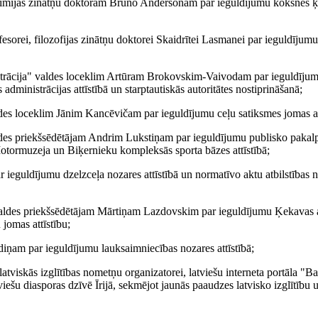
, ķīmijas zinātņu doktoram Bruno Andersonam par ieguldījumu koksnes ķ
ofesorei, filozofijas zinātņu doktorei Skaidrītei Lasmanei par ieguldījum
inistrācija" valdes loceklim Artūram Brokovskim-Vaivodam par ieguldīju
 administrācijas attīstībā un starptautiskās autoritātes nostiprināšanā;
aldes loceklim Jānim Kancēvičam par ieguldījumu ceļu satiksmes jomas at
valdes priekšsēdētājam Andrim Lukstiņam par ieguldījumu publisko pakal
Motormuzeja un Biķernieku kompleksās sporta bāzes attīstībā;
r ieguldījumu dzelzceļa nozares attīstībā un normatīvo aktu atbilstības
ļi" valdes priekšsēdētājam Mārtiņam Lazdovskim par ieguldījumu Ķekavas 
 jomas attīstību;
iņam par ieguldījumu lauksaimniecības nozares attīstībā;
latviskās izglītības nometņu organizatorei, latviešu interneta portāla "Bal
iešu diasporas dzīvē Īrijā, sekmējot jaunās paaudzes latvisko izglītību 