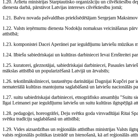
1.20. Ārlietu ministrijas Starptautisko organizāciju un cilvēktiesību d
dienesta darbā, pārstāvot Latvijas intereses cilvēktiesību jomā;
1.21. Balvu novada pašvaldības priekšsēdētājam Sergejam Maksimovam
1.22. Valsts ieņēmumu dienesta Nodokļu nomaksas veicināšanas pārval
attīstībā;
1.23. komponistei Dacei Aperānei par ieguldījumu latviešu mūzikas mā
1.24. lībiešu sabiedriskajai un kultūras darbiniecei Ievai Ernštreitei 
1.25. kuratorei, gleznotājai, sabiedriskajai darbiniecei, Pasaules latvi
mākslas attīstībā un popularizēšanā Latvijā un ārvalstīs;
1.26. tekstilmāksliniecei, tautastērpu darinātājai Dagnijai Kupčei par 
nemateriālā kultūras mantojuma saglabāšanā un latviešu nacionālās pa
1.27. suitu sabiedriskajai darbiniecei, etnogrāfisko ansambļu "Suitu sie
Ilgai Leimanei par ieguldījumu latviešu un suitu kultūras ilgtspējīgā att
1.28. pedagoģei, horeogrāfei, Deju svētku goda virsvadītājai Ritai Sp
svētku tradīciju saglabāšanā un attīstībā;
1.29. Vides aizsardzības un reģionālās attīstības ministrijas Valsts i
valsts reģionālās politikas izstrādē un īstenošanā, kā arī reģionālās att