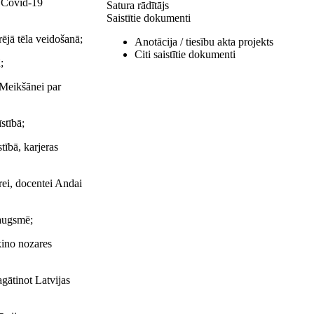
u Covid-19
Satura rādītājs
Saistītie dokumenti
ējā tēla veidošanā;
Anotācija / tiesību akta projekts
Citi saistītie dokumenti
;
i Meikšānei par
stībā;
tībā, karjeras
rei, docentei Andai
zaugsmē;
kino nozares
agātinot Latvijas