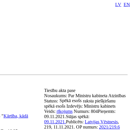
LV
EN
Tiesību akta pase
Nosaukums:
Par Ministru kabineta Atzinības
Spēkā esošs
Statuss:
raksta piešķiršanu
spēkā esošs
Izdevējs:
Ministru kabinets
Veids:
rīkojums
Numurs:
804
Pieņemts:
 "
Kārtība, kādā
09.11.2021.
Stājas spēkā:
09.11.2021.
Publicēts:
Latvijas Vēstnesis
,
219, 11.11.2021.
OP numurs:
2021/219.6