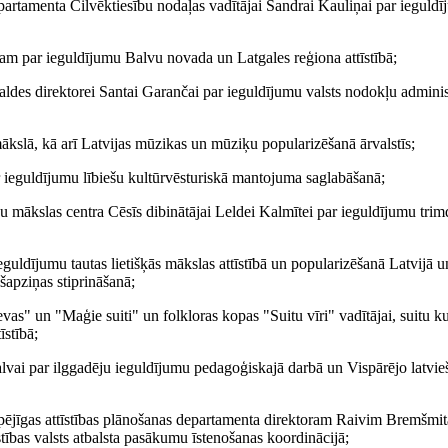
epartamenta Cilvēktiesību nodaļas vadītājai Sandrai Kauliņai par ieguldī
 par ieguldījumu Balvu novada un Latgales reģiona attīstībā;
des direktorei Santai Garančai par ieguldījumu valsts nodokļu administ
kslā, kā arī Latvijas mūzikas un mūziķu popularizēšanā ārvalstīs;
par ieguldījumu lībiešu kultūrvēsturiskā mantojuma saglabāšanā;
ešu mākslas centra Cēsīs dibinātājai Leldei Kalmītei par ieguldījumu trim
ieguldījumu tautas lietišķās mākslas attīstībā un popularizēšanā Latvijā u
šapziņas stiprināšanā;
vas" un "Maģie suiti" un folkloras kopas "Suitu vīri" vadītājai, suitu ku
īstībā;
alvai par ilggadēju ieguldījumu pedagoģiskajā darbā un Vispārējo latvi
lgtspējīgas attīstības plānošanas departamenta direktoram Raivim Bremšm
īstības valsts atbalsta pasākumu īstenošanas koordinācijā;