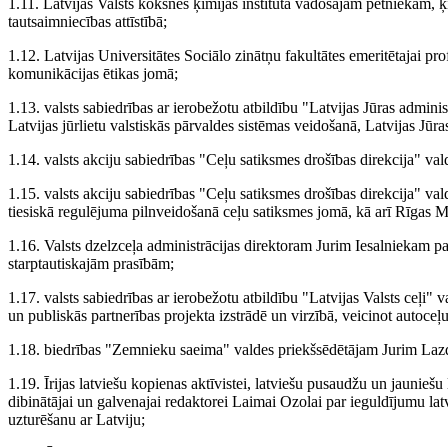
1.11. Latvijas Valsts koksnes ķīmijas institūta vadošajam pētniekam
tautsaimniecības attīstībā;
1.12. Latvijas Universitātes Sociālo zinātņu fakultātes emeritētajai pr
komunikācijas ētikas jomā;
1.13. valsts sabiedrības ar ierobežotu atbildību "Latvijas Jūras adm
Latvijas jūrlietu valstiskās pārvaldes sistēmas veidošanā, Latvijas Jūras
1.14. valsts akciju sabiedrības "Ceļu satiksmes drošības direkcija" v
1.15. valsts akciju sabiedrības "Ceļu satiksmes drošības direkcija" 
tiesiskā regulējuma pilnveidošanā ceļu satiksmes jomā, kā arī Rīgas 
1.16. Valsts dzelzceļa administrācijas direktoram Jurim Iesalniekam pa
starptautiskajām prasībām;
1.17. valsts sabiedrības ar ierobežotu atbildību "Latvijas Valsts ce
un publiskās partnerības projekta izstrādē un virzībā, veicinot autoceļu
1.18. biedrības "Zemnieku saeima" valdes priekšsēdētājam Jurim Lazd
1.19. Īrijas latviešu kopienas aktīvistei, latviešu pusaudžu un jauniešu 
dibinātājai un galvenajai redaktorei Laimai Ozolai par ieguldījumu latv
uzturēšanu ar Latviju;