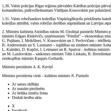
1.30. Valsts policijas Rīgas reģiona pārvaldes Kārtības policijas pārva
komandierim, pulkvežleitnantam Vitālijam Krasovskim par pašaizliedzīg
1.31. Valsts robežsardzes koledžas Vispārizglītojošo priekšmetu kate
koledžas attīstībā, valsts robežas drošības stiprināšanā un Latvijas at
2. Ministru kabineta Atzinības rakstu M. Ozoliņai pasniedz Ministru pre
ministrs Edgars Rinkēvičs, uzņēmumam "Printful" – ekonomikas minist
G. Pujātam, I. Meikšānei, V. Krasovskim un J. Pavlovičam – iekšlietu 
B. Andersonam un S. Lasmanei – izglītības un zinātnes ministre Anita 
L. Kalmītei, D. Kupčei, I. Leimanei un R. Spalvai – kultūras minist
un M. Lazdovskim – satiksmes ministrs Tālis Linkaits, R. Bremšmitam 
zemkopības ministrs Kaspars Gerhards.
Ministru prezidents
A. K. Kariņš
Ministru prezidenta vietā ‒ kultūras ministrs
N. Puntulis
Ar satura rādītāju
Ar manām piezīmēm
Ar lielāka izmēra fontu
Drukāt tiesību aktu
X
Facebook