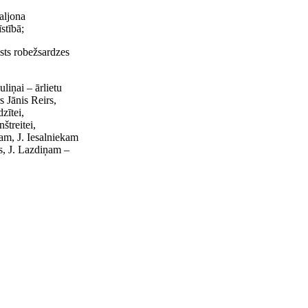
taljona
stībā;
sts robežsardzes
liņai – ārlietu
 Jānis Reirs,
zītei,
štreitei,
am, J. Iesalniekam
s, J. Lazdiņam –