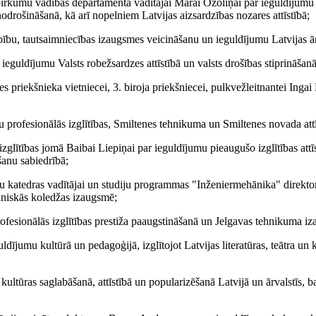
iepirkumu vadības departamenta vadītājai Mārai Ozoliņai par ieguldījum
nodrošināšanā, kā arī nopelniem Latvijas aizsardzības nozares attīstībā;
bu, tautsaimniecības izaugsmes veicināšanu un ieguldījumu Latvijas ār
eguldījumu Valsts robežsardzes attīstībā un valsts drošības stiprināšanā
es priekšnieka vietniecei, 3. biroja priekšniecei, pulkvežleitnantei Inga
profesionālās izglītības, Smiltenes tehnikuma un Smiltenes novada attī
kizglītības jomā Baibai Liepiņai par ieguldījumu pieaugušo izglītības attīs
šanu sabiedrībā;
u katedras vadītājai un studiju programmas "Inženiermehānika" direkto
ehniskās koledžas izaugsmē;
rofesionālās izglītības prestiža paaugstināšanā un Jelgavas tehnikuma i
ījumu kultūrā un pedagoģijā, izglītojot Latvijas literatūras, teātra un 
 kultūras saglabāšanā, attīstībā un popularizēšanā Latvijā un ārvalstīs, b