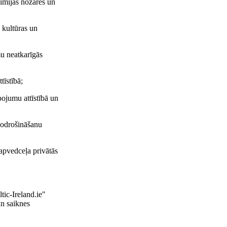
īmijas nozares un
u kultūras un
mu neatkarīgās
tīstībā;
pojumu attīstībā un
 nodrošināšanu
apvedceļa privātās
tic-Ireland.ie"
un saiknes