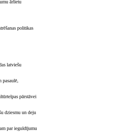
jumu ārlietu
rēšanas politikas
das latviešu
n pasaulē,
ltūrtelpas pārstāvei
ešu dziesmu un deju
itam par ieguldījumu