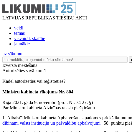
LATVIJAS REPUBLIKAS TIESĪBU AKTI
veidi
tēmas
visvairāk skatītie
jaunākie
uz sākumu
Izvērstā meklēšana
Autorizēties savā kontā
Kādēļ autorizēties vai reģistrēties?
Ministru kabineta rīkojums Nr. 804
Rīgā 2021. gada 9. novembrī (prot. Nr. 74 27. §)
Par Ministru kabineta Atzinības raksta piešķiršanu
1. Atbalstīt Ministru kabineta Apbalvošanas padomes priekšlikumu un
dibināmi valsts institūciju un pašvaldību apbalvojumi
" 58. punktu pieš