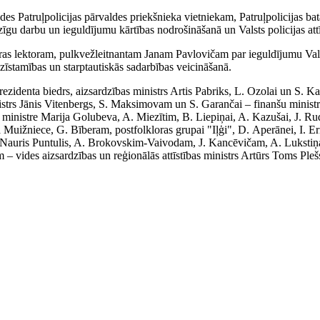
ldes Patruļpolicijas pārvaldes priekšnieka vietniekam, Patruļpolicijas ba
u darbu un ieguldījumu kārtības nodrošināšanā un Valsts policijas attī
dras lektoram, pulkvežleitnantam Janam Pavlovičam par ieguldījumu Val
pazīstamības un starptautiskās sadarbības veicināšanā.
zidenta biedrs, aizsardzības ministrs Artis Pabriks, L. Ozolai un S. Kau
rs Jānis Vitenbergs, S. Maksimovam un S. Garančai – finanšu ministrs
ministre Marija Golubeva, A. Miezītim, B. Liepiņai, A. Kazušai, J. Rud
Muižniece, G. Bīberam, postfolkloras grupai "Iļģi", D. Aperānei, I. Ern
rs Nauris Puntulis, A. Brokovskim-Vaivodam, J. Kancēvičam, A. Lukstiņ
– vides aizsardzības un reģionālās attīstības ministrs Artūrs Toms Pleš