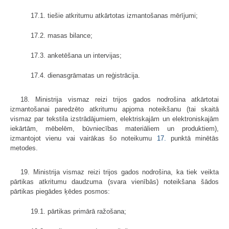
17.1. tiešie atkritumu atkārtotas izmantošanas mērījumi;
17.2. masas bilance;
17.3. anketēšana un intervijas;
17.4. dienasgrāmatas un reģistrācija.
18. Ministrija vismaz reizi trijos gados nodrošina atkārtotai
izmantošanai paredzēto atkritumu apjoma noteikšanu (tai skaitā
vismaz par tekstila izstrādājumiem, elektriskajām un elektroniskajām
iekārtām, mēbelēm, būvniecības materiāliem un produktiem),
izmantojot vienu vai vairākas šo noteikumu
17.
punktā minētās
metodes.
19. Ministrija vismaz reizi trijos gados nodrošina, ka tiek veikta
pārtikas atkritumu daudzuma (svara vienībās) noteikšana šādos
pārtikas piegādes ķēdes posmos:
19.1. pārtikas primārā ražošana;