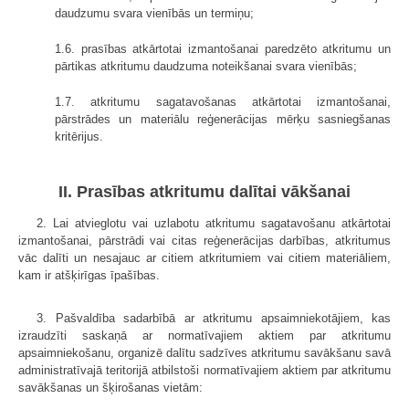
daudzumu svara vienībās un termiņu;
1.6. prasības atkārtotai izmantošanai paredzēto atkritumu un
pārtikas atkritumu daudzuma noteikšanai svara vienībās;
1.7. atkritumu sagatavošanas atkārtotai izmantošanai,
pārstrādes un materiālu reģenerācijas mērķu sasniegšanas
kritērijus.
II. Prasības atkritumu dalītai vākšanai
2. Lai atvieglotu vai uzlabotu atkritumu sagatavošanu atkārtotai
izmantošanai, pārstrādi vai citas reģenerācijas darbības, atkritumus
vāc dalīti un nesajauc ar citiem atkritumiem vai citiem materiāliem,
kam ir atšķirīgas īpašības.
3. Pašvaldība sadarbībā ar atkritumu apsaimniekotājiem, kas
izraudzīti saskaņā ar normatīvajiem aktiem par atkritumu
apsaimniekošanu, organizē dalītu sadzīves atkritumu savākšanu savā
administratīvajā teritorijā atbilstoši normatīvajiem aktiem par atkritumu
savākšanas un šķirošanas vietām: