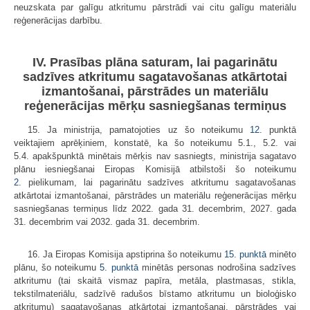
neuzskata par galīgu atkritumu pārstrādi vai citu galīgu materiālu
reģenerācijas darbību.
IV. Prasības plāna saturam, lai pagarinātu
sadzīves atkritumu sagatavošanas atkārtotai
izmantošanai, pārstrādes un materiālu
reģenerācijas mērķu sasniegšanas termiņus
15. Ja ministrija, pamatojoties uz šo noteikumu
12.
punktā
veiktajiem aprēķiniem, konstatē, ka šo noteikumu 5.1., 5.2. vai
5.4. apakšpunktā minētais mērķis nav sasniegts, ministrija sagatavo
plānu iesniegšanai Eiropas Komisijā atbilstoši šo noteikumu
2.
pielikumam, lai pagarinātu sadzīves atkritumu sagatavošanas
atkārtotai izmantošanai, pārstrādes un materiālu reģenerācijas mērķu
sasniegšanas termiņus līdz 2022. gada 31. decembrim, 2027. gada
31. decembrim vai 2032. gada 31. decembrim.
16. Ja Eiropas Komisija apstiprina šo noteikumu
15. punktā
minēto
plānu, šo noteikumu
5. punktā
minētās personas nodrošina sadzīves
atkritumu (tai skaitā vismaz papīra, metāla, plastmasas, stikla,
tekstilmateriālu, sadzīvē radušos bīstamo atkritumu un bioloģisko
atkritumu) sagatavošanas atkārtotai izmantošanai, pārstrādes vai