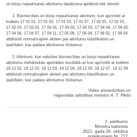
un būvju nojaukšanas atkritumu daudzuma aprēķinā
tiek ietverti:
1. Būvniecības un būvju nojaukšanas atkritumi, kuri apzīmēti ar
kodiem 17 01 01, 17 01 02, 17 01 03, 17 01 07, 17 02 01, 17 02 02,
17 02 03, 17 03 02, 17 04 01, 17 04 02, 17 04 03, 17 04 04, 17 04 05,
17 04 06, 17 04 07, 17 04 11, 17 05 08, 17 06 04, 17 08 02, 17 09 04
atbilstoši normatīvajiem aktiem par atkritumu klasifikatoru un
īpašībām, kas padara atkritumus bīstamus.
2. Atkritumi, kuri radušies būvniecības un būvju nojaukšanas
atkritumu mehāniskās apstrādes rezultātā un kuri apzīmēti ar kodiem
19 12 01, 19 12 02, 19 12 03, 19 12 04, 19 12 05, 19 12 07, 19 12 09
atbilstoši normatīvajiem aktiem par atkritumu klasifikatoru un
īpašībām, kas padara atkritumus bīstamus.
Vides aizsardzības un
reģionālās attīstības ministrs
A. T. Plešs
2. pielikums
Ministru kabineta
2021. gada 26. oktobra
noteikumiem Nr. 712