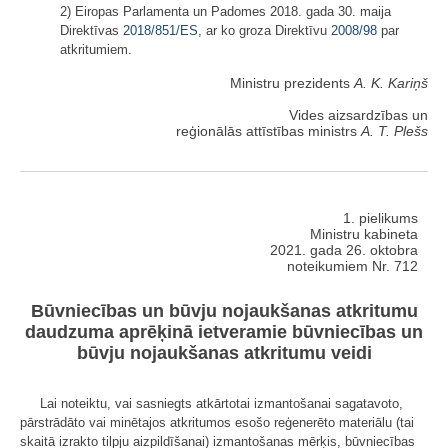
2) Eiropas Parlamenta un Padomes 2018. gada 30. maija
Direktīvas
2018/851/ES
, ar ko groza Direktīvu
2008/98
par
atkritumiem.
Ministru prezidents
A. K. Kariņš
Vides aizsardzības un
reģionālās attīstības ministrs
A. T. Plešs
1. pielikums
Ministru kabineta
2021. gada 26. oktobra
noteikumiem Nr. 712
Būvniecības un būvju nojaukšanas atkritumu
daudzuma aprēķinā ietveramie būvniecības un
būvju nojaukšanas atkritumu veidi
Lai noteiktu, vai sasniegts atkārtotai izmantošanai sagatavoto,
pārstrādāto vai minētajos atkritumos esošo reģenerēto materiālu (tai
skaitā izrakto tilpju aizpildīšanai) izmantošanas mērķis, būvniecības