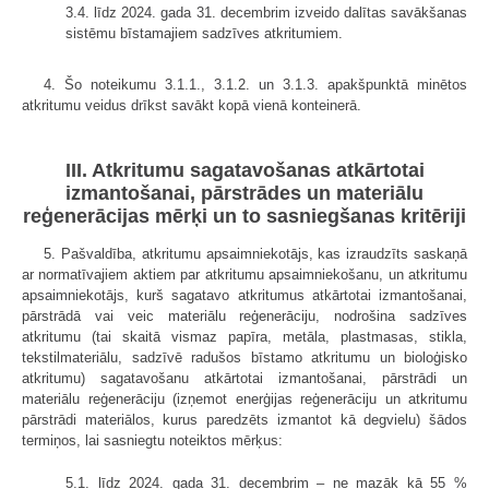
3.4. līdz 2024. gada 31. decembrim izveido dalītas savākšanas
sistēmu bīstamajiem sadzīves atkritumiem.
4. Šo noteikumu 3.1.1., 3.1.2. un 3.1.3. apakšpunktā minētos
atkritumu veidus drīkst savākt kopā vienā konteinerā.
III. Atkritumu sagatavošanas atkārtotai
izmantošanai, pārstrādes un materiālu
reģenerācijas mērķi un to sasniegšanas kritēriji
5. Pašvaldība, atkritumu apsaimniekotājs, kas izraudzīts saskaņā
ar normatīvajiem aktiem par atkritumu apsaimniekošanu, un atkritumu
apsaimniekotājs, kurš sagatavo atkritumus atkārtotai izmantošanai,
pārstrādā vai veic materiālu reģenerāciju, nodrošina sadzīves
atkritumu (tai skaitā vismaz papīra, metāla, plastmasas, stikla,
tekstilmateriālu, sadzīvē radušos bīstamo atkritumu un bioloģisko
atkritumu) sagatavošanu atkārtotai izmantošanai, pārstrādi un
materiālu reģenerāciju (izņemot enerģijas reģenerāciju un atkritumu
pārstrādi materiālos, kurus paredzēts izmantot kā degvielu) šādos
termiņos, lai sasniegtu noteiktos mērķus:
5.1. līdz 2024. gada 31. decembrim – ne mazāk kā 55 %