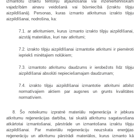
izmantotu izraktu teritoriju atjaunošanai vai inženiertehniskām
vajadzībām ainavu veidošanā vai būvniecībā (izraktu tilpju
aizpildīšanā). Personas, kuras izmanto atkritumus izrakto tilpju
aizpildīšanai, nodrošina, ka:
7.1. ar atkritumiem, kurus izmanto izrakto tilpju aizpildīšanai,
aizstāj materiālus, kuri nav atkritumi;
7.2. izrakto tilpju aizpildīšanai izmantotie atkritumi ir piemēroti
iepriekš minētajiem nolūkiem;
7.3. izmantoto atkritumu daudzums ir ierobežots līdz tilpju
aizpildīšanai absolūti nepieciešamajam daudzumam;
7.4. izrakto tilpju aizpildīšanai izmantotie atkritumi atbilst
normatīvajiem aktiem par augsnes un grunts kvalitātes
normatīviem.
8. Šo noteikumu izpratnē materiālu reģenerācija ir jebkura
atkritumu reģenerācijas darbība, tai skaitā atkritumu sagatavošana
atkārtotai izmantošanai, pārstrāde un izmantošana izraktu tilpju
aizpildīšanai. Par materiālu reģenerāciju neuzskata enerģijas
reģenerāciju un atkritumu pārstrādi materiālos, kurus izmanto kā