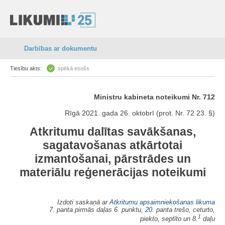
Darbības ar dokumentu
Tiesību akts:
spēkā esošs
Ministru kabineta noteikumi Nr. 712
Rīgā 2021. gada 26. oktobrī (prot. Nr. 72 23. §)
Atkritumu dalītas savākšanas,
sagatavošanas atkārtotai
izmantošanai, pārstrādes un
materiālu reģenerācijas noteikumi
Izdoti saskaņā ar
Atkritumu apsaimniekošanas likuma
7. panta pirmās daļas 6. punktu,
20.
panta trešo, ceturto,
1
piekto, septīto un 8.
daļu