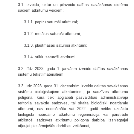
3.1. izveido, uztur un pilnveido dalītas savākšanas sistēmu
šādiem atkritumu veidiem:
3.1.1. papīru saturoši atkritumi;
3.1.2. metālus saturoši atkritumi;
3.1.3. plastmasas saturoši atkritumi;
3.1.4. stiklu saturoši atkritumi;
3.2. līdz 2023. gada 1. janvārim izveido dalītas savākšanas
sistēmu tekstilmateriāliem;
3.3. līdz 2023. gada 31. decembrim izveido dalītas savākšanas
sistēmu bioloģiskajiem atkritumiem, ja sadzīves atkritumu
poligonā, kurā tiek apglabāti pašvaldības administratīvajā
teritorijā savāktie sadzīves, tai skaitā bioloģiski noārdāmie
atkritumi, nav nodrošināta vai 2022. gadā netiks uzsākta
bioloģiski noārdāmo atkritumu reģenerācija vai pārstrāde
atbilstoši sadzīves atkritumu poligona darbībai izsniegtajai
atļaujai piesārņojošās darbības veikšanai;