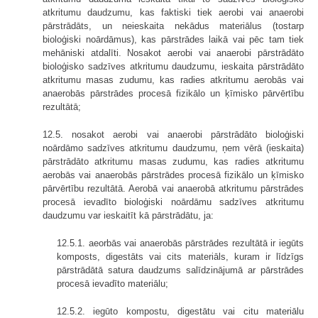
atkritumu daudzumu, kas faktiski tiek aerobi vai anaerobi
pārstrādāts, un neieskaita nekādus materiālus (tostarp
bioloģiski noārdāmus), kas pārstrādes laikā vai pēc tam tiek
mehāniski atdalīti. Nosakot aerobi vai anaerobi pārstrādāto
bioloģisko sadzīves atkritumu daudzumu, ieskaita pārstrādāto
atkritumu masas zudumu, kas radies atkritumu aerobās vai
anaerobās pārstrādes procesā fizikālo un ķīmisko pārvērtību
rezultātā;
12.5. nosakot aerobi vai anaerobi pārstrādāto bioloģiski
noārdāmo sadzīves atkritumu daudzumu, ņem vērā (ieskaita)
pārstrādāto atkritumu masas zudumu, kas radies atkritumu
aerobās vai anaerobās pārstrādes procesā fizikālo un ķīmisko
pārvērtību rezultātā. Aerobā vai anaerobā atkritumu pārstrādes
procesā ievadīto bioloģiski noārdāmu sadzīves atkritumu
daudzumu var ieskaitīt kā pārstrādātu, ja:
12.5.1. aeorbās vai anaerobās pārstrādes rezultātā ir iegūts
komposts, digestāts vai cits materiāls, kuram ir līdzīgs
pārstrādātā satura daudzums salīdzinājumā ar pārstrādes
procesā ievadīto materiālu;
12.5.2. iegūto kompostu, digestātu vai citu materiālu