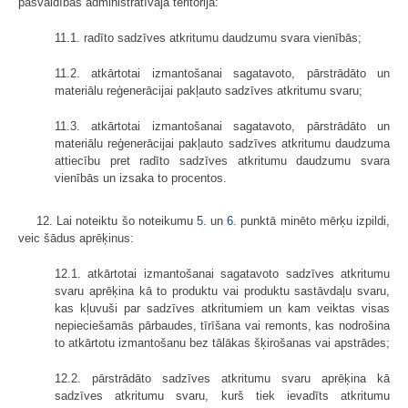
pašvaldības administratīvajā teritorijā:
11.1. radīto sadzīves atkritumu daudzumu svara vienībās;
11.2. atkārtotai izmantošanai sagatavoto, pārstrādāto un
materiālu reģenerācijai pakļauto sadzīves atkritumu svaru;
11.3. atkārtotai izmantošanai sagatavoto, pārstrādāto un
materiālu reģenerācijai pakļauto sadzīves atkritumu daudzuma
attiecību pret radīto sadzīves atkritumu daudzumu svara
vienībās un izsaka to procentos.
12. Lai noteiktu šo noteikumu
5.
un
6.
punktā minēto mērķu izpildi,
veic šādus aprēķinus:
12.1. atkārtotai izmantošanai sagatavoto sadzīves atkritumu
svaru aprēķina kā to produktu vai produktu sastāvdaļu svaru,
kas kļuvuši par sadzīves atkritumiem un kam veiktas visas
nepieciešamās pārbaudes, tīrīšana vai remonts, kas nodrošina
to atkārtotu izmantošanu bez tālākas šķirošanas vai apstrādes;
12.2. pārstrādāto sadzīves atkritumu svaru aprēķina kā
sadzīves atkritumu svaru, kurš tiek ievadīts atkritumu