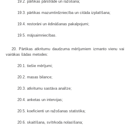
19.2. pārtikas pārstrāde un ražošana;
19.3. pārtikas mazumtirdzniecība un citāda izplatīšana;
19.4. restorāni un ēdināšanas pakalpojumi;
19.5. mājsaimniecības.
20. Pārtikas atkritumu daudzuma mērījumiem izmanto vienu vai
vairākas šādas metodes:
20.1. tiešie mērījumi;
20.2. masas bilance;
20.3. atkritumu sastāva analīze;
20.4. anketas un intervijas;
20.5. koeficienti un ražošanas statistika;
20.6. skaitīšana, svītrkoda nolasīšana;