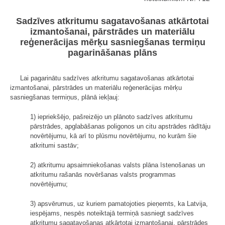
Sadzīves atkritumu sagatavošanas atkārtotai
izmantošanai, pārstrādes un materiālu
reģenerācijas mērķu sasniegšanas termiņu
pagarināšanas plāns
Lai pagarinātu sadzīves atkritumu sagatavošanas atkārtotai
izmantošanai, pārstrādes un materiālu reģenerācijas mērķu
sasniegšanas termiņus, plānā iekļauj:
1) iepriekšējo, pašreizējo un plānoto sadzīves atkritumu
pārstrādes, apglabāšanas poligonos un citu apstrādes rādītāju
novērtējumu, kā arī to plūsmu novērtējumu, no kurām šie
atkritumi sastāv;
2) atkritumu apsaimniekošanas valsts plāna īstenošanas un
atkritumu rašanās novēršanas valsts programmas
novērtējumu;
3) apsvērumus, uz kuriem pamatojoties pieņemts, ka Latvija,
iespējams, nespēs noteiktajā termiņā sasniegt sadzīves
atkritumu sagatavošanas atkārtotai izmantošanai, pārstrādes