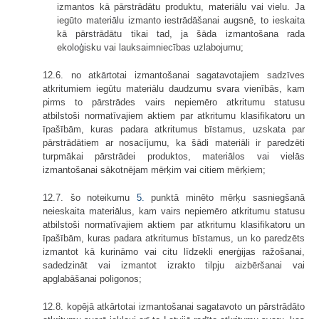
izmantos kā pārstrādātu produktu, materiālu vai vielu. Ja
iegūto materiālu izmanto iestrādāšanai augsnē, to ieskaita
kā pārstrādātu tikai tad, ja šāda izmantošana rada
ekoloģisku vai lauksaimniecības uzlabojumu;
12.6. no atkārtotai izmantošanai sagatavotajiem sadzīves
atkritumiem iegūtu materiālu daudzumu svara vienībās, kam
pirms to pārstrādes vairs nepiemēro atkritumu statusu
atbilstoši normatīvajiem aktiem par atkritumu klasifikatoru un
īpašībām, kuras padara atkritumus bīstamus, uzskata par
pārstrādātiem ar nosacījumu, ka šādi materiāli ir paredzēti
turpmākai pārstrādei produktos, materiālos vai vielās
izmantošanai sākotnējam mērķim vai citiem mērķiem;
12.7. šo noteikumu
5.
punktā minēto mērķu sasniegšanā
neieskaita materiālus, kam vairs nepiemēro atkritumu statusu
atbilstoši normatīvajiem aktiem par atkritumu klasifikatoru un
īpašībām, kuras padara atkritumus bīstamus, un ko paredzēts
izmantot kā kurināmo vai citu līdzekli enerģijas ražošanai,
sadedzināt vai izmantot izrakto tilpju aizbēršanai vai
apglabāšanai poligonos;
12.8. kopējā atkārtotai izmantošanai sagatavoto un pārstrādāto