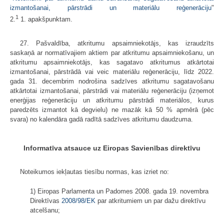
izmantošanai, pārstrādi un materiālu reģenerāciju
"
1
2.
1. apakšpunktam.
27. Pašvaldība, atkritumu apsaimniekotājs, kas izraudzīts
saskaņā ar normatīvajiem aktiem par atkritumu apsaimniekošanu, un
atkritumu apsaimniekotājs, kas sagatavo atkritumus atkārtotai
izmantošanai, pārstrādā vai veic materiālu reģenerāciju, līdz 2022.
gada 31. decembrim nodrošina sadzīves atkritumu sagatavošanu
atkārtotai izmantošanai, pārstrādi vai materiālu reģenerāciju (izņemot
enerģijas reģenerāciju un atkritumu pārstrādi materiālos, kurus
paredzēts izmantot kā degvielu) ne mazāk kā 50 % apmērā (pēc
svara) no kalendāra gadā radītā sadzīves atkritumu daudzuma.
Informatīva atsauce uz Eiropas Savienības direktīvu
Noteikumos iekļautas tiesību normas, kas izriet no:
1) Eiropas Parlamenta un Padomes 2008. gada 19. novembra
Direktīvas
2008/98/EK
par atkritumiem un par dažu direktīvu
atcelšanu;