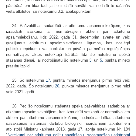
pārstrādātiem tikai tad, ja tie ir dalīti savākti vai nodalīti to rašanās
vietā atbilstoši šo noteikumu 3.2. apakšpunktam.
24. Pašvaldības sadarbībā ar atkritumu apsaimniekotājiem, kas
izraudzīti saskaņā ar normatīvajiem aktiem par atkritumu
apsaimniekošanu, līdz 2022. gada 31. decembrim izvērtē un veic
grozījumus atkritumu apsaimniekošanas līgumos, kas noslēgti
publisko iepirkumu vai publisko un privāto partnerību regulējošajos
normatīvajos aktos noteiktajā kārtībā līdz šo noteikumu spēkā
stāšanās dienai, lai nodrošinātu šo noteikumu
3.
un
5.
punktā minēto
prasību izpildi.
25. Šo noteikumu
17.
punktā minētos mērījumus pirmo reizi veic
2022. gadā. Šo noteikumu
20.
punktā minētos mērījumus pirmo reizi
veic 2021. gadā.
26. Pēc šo noteikumu stāšanās spēkā pašvaldības sadarbībā ar
atkritumu apsaimniekotājiem, kas izraudzīti saskaņā ar normatīvajiem
aktiem par atkritumu apsaimniekošanu, nodrošina dalītas atkritumu
savākšanas sistēmas darbību bioloģiski noārdāmiem atkritumiem
atbilstoši Ministru kabineta 2013. gada 17. aprīļa noteikumu Nr. 184
"
Noteikumi par atkritumu dalītu savākšanu, sagatavošanu atkārtotai