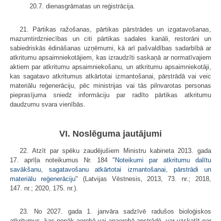
20.7. dienasgrāmatas un reģistrācija.
21. Pārtikas ražošanas, pārtikas pārstrādes un izgatavošanas,
mazumtirdzniecības un citi pārtikas sadales kanāli, restorāni un
sabiedriskās ēdināšanas uzņēmumi, kā arī pašvaldības sadarbībā ar
atkritumu apsaimniekotājiem, kas izraudzīti saskaņā ar normatīvajiem
aktiem par atkritumu apsaimniekošanu, un atkritumu apsaimniekotāji,
kas sagatavo atkritumus atkārtotai izmantošanai, pārstrādā vai veic
materiālu reģenerāciju, pēc ministrijas vai tās pilnvarotas personas
pieprasījuma sniedz informāciju par radīto pārtikas atkritumu
daudzumu svara vienībās.
VI. Noslēguma jautājumi
22. Atzīt par spēku zaudējušiem Ministru kabineta 2013. gada
17. aprīļa noteikumus Nr. 184 "
Noteikumi par atkritumu dalītu
savākšanu, sagatavošanu atkārtotai izmantošanai, pārstrādi un
materiālu reģenerāciju
" (Latvijas Vēstnesis, 2013, 73. nr.; 2018,
147. nr.; 2020, 175. nr.).
23. No 2027. gada 1. janvāra sadzīvē radušos bioloģiskos
atkritumus, kas nonāk aerobā vai anaerobā apstrādē, var uzskatīt par