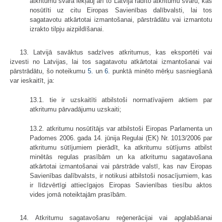
atkritumu svarā iekļauj arī to Latvijā radīto atkritumu svaru, kas
nosūtīti uz citu Eiropas Savienības dalībvalsti, lai tos
sagatavotu atkārtotai izmantošanai, pārstrādātu vai izmantotu
izrakto tilpju aizpildīšanai.
13. Latvijā savāktus sadzīves atkritumus, kas eksportēti vai
izvesti no Latvijas, lai tos sagatavotu atkārtotai izmantošanai vai
pārstrādātu, šo noteikumu
5.
un
6.
punktā minēto mērķu sasniegšanā
var ieskaitīt, ja:
13.1. tie ir uzskaitīti atbilstoši normatīvajiem aktiem par
atkritumu pārvadājumu uzskaiti;
13.2. atkritumu nosūtītājs var atbilstoši Eiropas Parlamenta un
Padomes 2006. gada 14. jūnija Regulai (EK) Nr. 1013/2006 par
atkritumu sūtījumiem pierādīt, ka atkritumu sūtījums atbilst
minētās regulas prasībām un ka atkritumu sagatavošana
atkārtotai izmantošanai vai pārstrāde valstī, kas nav Eiropas
Savienības dalībvalsts, ir notikusi atbilstoši nosacījumiem, kas
ir līdzvērtīgi attiecīgajos Eiropas Savienības tiesību aktos
vides jomā noteiktajām prasībām.
14. Atkritumu sagatavošanu reģenerācijai vai apglabāšanai