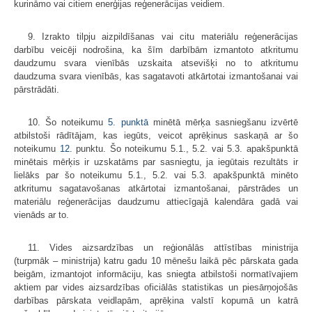
kurināmo vai citiem enerģijas reģenerācijas veidiem.
9. Izrakto tilpju aizpildīšanas vai citu materiālu reģenerācijas
darbību veicēji nodrošina, ka šīm darbībām izmantoto atkritumu
daudzumu svara vienībās uzskaita atsevišķi no to atkritumu
daudzuma svara vienībās, kas sagatavoti atkārtotai izmantošanai vai
pārstrādāti.
10. Šo noteikumu
5. punktā
minētā mērķa sasniegšanu izvērtē
atbilstoši rādītājam, kas iegūts, veicot aprēķinus saskaņā ar šo
noteikumu
12.
punktu. Šo noteikumu 5.1., 5.2. vai 5.3. apakšpunktā
minētais mērķis ir uzskatāms par sasniegtu, ja iegūtais rezultāts ir
lielāks par šo noteikumu 5.1., 5.2. vai 5.3. apakšpunktā minēto
atkritumu sagatavošanas atkārtotai izmantošanai, pārstrādes un
materiālu reģenerācijas daudzumu attiecīgajā kalendāra gadā vai
vienāds ar to.
11. Vides aizsardzības un reģionālās attīstības ministrija
(turpmāk – ministrija) katru gadu 10 mēnešu laikā pēc pārskata gada
beigām, izmantojot informāciju, kas sniegta atbilstoši normatīvajiem
aktiem par vides aizsardzības oficiālās statistikas un piesārņojošās
darbības pārskata veidlapām, aprēķina valstī kopumā un katrā