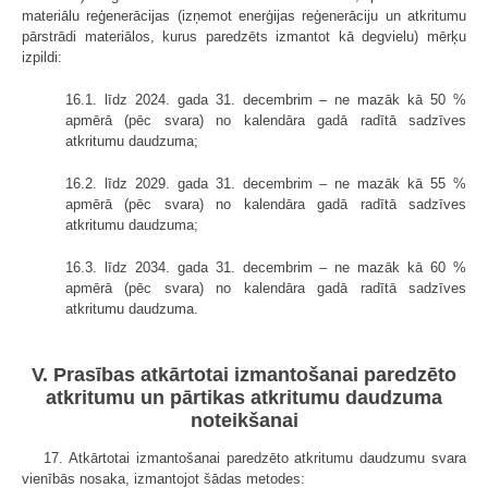
materiālu reģenerācijas (izņemot enerģijas reģenerāciju un atkritumu
pārstrādi materiālos, kurus paredzēts izmantot kā degvielu) mērķu
izpildi:
16.1. līdz 2024. gada 31. decembrim – ne mazāk kā 50 %
apmērā (pēc svara) no kalendāra gadā radītā sadzīves
atkritumu daudzuma;
16.2. līdz 2029. gada 31. decembrim – ne mazāk kā 55 %
apmērā (pēc svara) no kalendāra gadā radītā sadzīves
atkritumu daudzuma;
16.3. līdz 2034. gada 31. decembrim – ne mazāk kā 60 %
apmērā (pēc svara) no kalendāra gadā radītā sadzīves
atkritumu daudzuma.
V. Prasības atkārtotai izmantošanai paredzēto
atkritumu un pārtikas atkritumu daudzuma
noteikšanai
17. Atkārtotai izmantošanai paredzēto atkritumu daudzumu svara
vienībās nosaka, izmantojot šādas metodes: