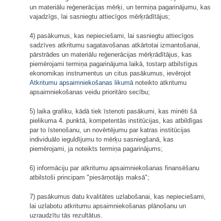
un materiālu reģenerācijas mērķi, un termiņa pagarinājumu, kas
vajadzīgs, lai sasniegtu attiecīgos mērķrādītājus;
4) pasākumus, kas nepieciešami, lai sasniegtu attiecīgos
sadzīves atkritumu sagatavošanas atkārtotai izmantošanai,
pārstrādes un materiālu reģenerācijas mērķrādītājus, kas
piemērojami termiņa pagarinājuma laikā, tostarp atbilstīgus
ekonomikas instrumentus un citus pasākumus, ievērojot
Atkritumu apsaimniekošanas likumā
noteikto atkritumu
apsaimniekošanas veidu prioritāro secību;
5) laika grafiku, kādā tiek īstenoti pasākumi, kas minēti šā
pielikuma 4. punktā, kompetentās institūcijas, kas atbildīgas
par to īstenošanu, un novērtējumu par katras institūcijas
individuālo ieguldījumu to mērķu sasniegšanā, kas
piemērojami, ja noteikts termiņa pagarinājums;
6) informāciju par atkritumu apsaimniekošanas finansēšanu
atbilstoši principam "piesārņotājs maksā";
7) pasākumus datu kvalitātes uzlabošanai, kas nepieciešami,
lai uzlabotu atkritumu apsaimniekošanas plānošanu un
uzraudzītu tās rezultātus.