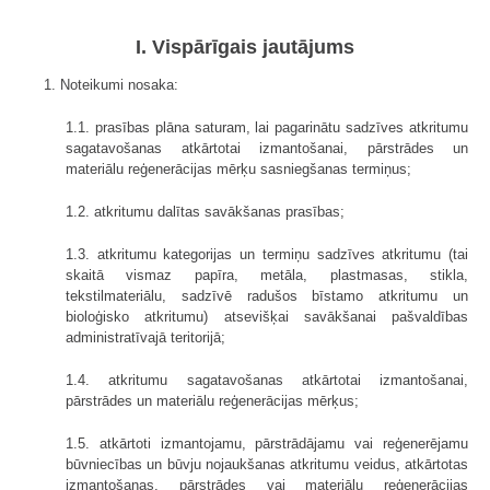
I. Vispārīgais jautājums
1. Noteikumi nosaka:
1.1. prasības plāna saturam, lai pagarinātu sadzīves atkritumu
sagatavošanas atkārtotai izmantošanai, pārstrādes un
materiālu reģenerācijas mērķu sasniegšanas termiņus;
1.2. atkritumu dalītas savākšanas prasības;
1.3. atkritumu kategorijas un termiņu sadzīves atkritumu (tai
skaitā vismaz papīra, metāla, plastmasas, stikla,
tekstilmateriālu, sadzīvē radušos bīstamo atkritumu un
bioloģisko atkritumu) atsevišķai savākšanai pašvaldības
administratīvajā teritorijā;
1.4. atkritumu sagatavošanas atkārtotai izmantošanai,
pārstrādes un materiālu reģenerācijas mērķus;
1.5. atkārtoti izmantojamu, pārstrādājamu vai reģenerējamu
būvniecības un būvju nojaukšanas atkritumu veidus, atkārtotas
izmantošanas, pārstrādes vai materiālu reģenerācijas