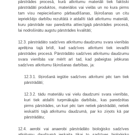
pārstrādes procesā, kurā atkritumu materiāli tiek faktiski
pārstrādāti produktos, materiālos vai vielās un no kura pirms
tam visu nepieciešamo pārbaudīšanas, šķirošanas un citu
iepriekšējo darbību rezultātā ir atdalīti tādi atkritumu materiāli,
kuru pārstrāde nav paredzēta attiecīgajā pārstrādes procesā,
lai nodrošinātu augstu pārstrādes kvalitāti;
12.3. pārstrādāto sadzīves atkritumu daudzumu svara vienībās
aprēķina tajā brīdī, kad sadzīves atkritumi tiek ievadīti
pārstrādes procesā. Pārstrādāto sadzīves atkritumu daudzumu
svara vienībās var mērīt arī tad, kad pabeigtas jebkuras
sadzīves atkritumu šķirošanas darbības, ja:
12.3.1. šķirošanā iegūtie sadzīves atkritumi pēc tam tiek
pārstrādāti;
12.3.2. tādu materiālu vai vielu daudzumi svara vienībās,
kuri tiek atdalīti turpmākajās darbībās, kas paredzētas
pirms pārstrādes, un kuri pēc tam netiek pārstrādāti, netiek
ieskaitīti tajā atkritumu daudzumā, par ko ziņots kā par
pārstrādātu;
12.4. aerobi vai anaerobi pārstrādāto bioloģisko sadzīves
atkritumu daudzumā ieskaita tikai to sadzīves bioloģisko