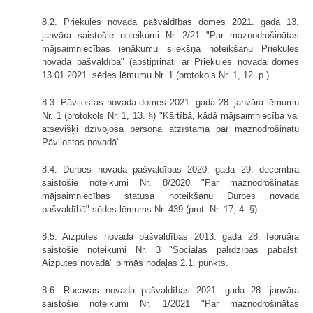
8.2. Priekules novada pašvaldības domes 2021. gada 13.
janvāra saistošie noteikumi Nr. 2/21 "Par maznodrošinātas
mājsaimniecības ienākumu sliekšņa noteikšanu Priekules
novada pašvaldībā" (apstiprināti ar Priekules novada domes
13.01.2021. sēdes lēmumu Nr. 1 (protokols Nr. 1, 12. p.).
8.3. Pāvilostas novada domes 2021. gada 28. janvāra lēmumu
Nr. 1 (protokols Nr. 1, 13. §) "Kārtībā, kādā mājsaimniecība vai
atsevišķi dzīvojoša persona atzīstama par maznodrošinātu
Pāvilostas novadā".
8.4. Durbes novada pašvaldības 2020. gada 29. decembra
saistošie noteikumi Nr. 8/2020 "Par maznodrošinātas
mājsaimniecības statusa noteikšanu Durbes novada
pašvaldībā" sēdes lēmums Nr. 439 (prot. Nr. 17, 4. §).
8.5. Aizputes novada pašvaldības 2013. gada 28. februāra
saistošie noteikumi Nr. 3 "Sociālas palīdzības pabalsti
Aizputes novadā" pirmās nodaļas 2.1. punkts.
8.6. Rucavas novada pašvaldības 2021. gada 28. janvāra
saistošie noteikumi Nr. 1/2021 "Par maznodrošinātas