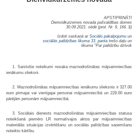
APSTIPRINĀTI
Dienvidkurzemes novada pašvaldības domes
30.09.2021. sēdē (prot. Nr. 9, 166. §)
Izdoti saskaņā ar
Sociālo pakalpojumu un
sociālās palīdzības likuma
33. panta
trešo daļu un
likuma "Par palīdzību dzīvok
1. Saistošie noteikumi nosaka maznodrošinātas mājsaimniecības
ienākumu slieksni.
2. Maznodrošinātas mājsaimniecības ienākumu slieksnis ir 327.00
euro
pirmajai vai vienīgajai personai mājsaimniecībā un 229.00
euro
pārējām personām mājsaimniecībā.
3. Sociālais dienests maznodrošinātas mājsaimniecības statusa
noteikšanā piemēro LR normatīvajos aktos par mājsaimniecības
materiālās situācijas izvērtēšanu un sociālās palīdzības saņemšanu
noteikto kārtību.