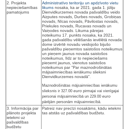
2. Projekta
Administratīvo teritoriju un apdzīvoto vietu
nepieciešamības
likums
nosaka, ka ar 2021. gada 1. jūliju
pamatojums
Dienvidkurzemes novada pašvaldību veido
Aizputes novads, Durbes novads, Grobiņas
novads, Nīcas novads, Pāvilostas novads,
Priekules novads, Rucavas novads un
Vaiņodes novads. Likuma pārejas
noteikumu 17. punkts nosaka, ka 2021.
gada pašvaldību vēlēšanās ievēlētā novada
dome izvērtē novadu veidojošo bijušo
pašvaldību pieņemtos saistošos noteikumus
un pieņem jaunus novada saistošos
noteikumus, līdz ar to nepieciešams
pieņemt jaunus, vienotus saistošos
noteikumus par "Par maznodrošinātas
mājsaimniecības ienākumu slieksni
Dienvidkurzemes novadā".
Maznodrošinātas mājsaimniecības ienākumu
euro
slieksnis ir 327.00
pirmajai vai vienīgajai
euro
personai mājsaimniecībā un 229.00
pārējām personām mājsaimniecībā.
3. Informācija par
Patreiz nav precīzi nosakāms, kādu ietekmi
plānoto projekta
tas atstās uz pašvaldības budžetu.
ietekmi uz
pašvaldības
budžetu