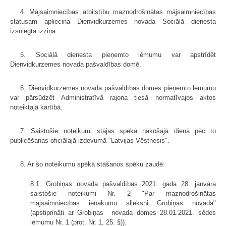
4. Mājsaimniecības atbilstību maznodrošinātas mājsaimniecības
statusam apliecina Dienvidkurzemes novada Sociālā dienesta
izsniegta izziņa.
5. Sociālā dienesta pieņemto lēmumu var apstrīdēt
Dienvidkurzemes novada pašvaldības domē.
6. Dienvidkurzemes novada pašvaldības domes pieņemto lēmumu
var pārsūdzēt Administratīvā rajona tiesā normatīvajos aktos
noteiktajā kārtībā.
7. Saistošie noteikumi stājas spēkā nākošajā dienā pēc to
publicēšanas oficiālajā izdevumā "Latvijas Vēstnesis".
8. Ar šo noteikumu spēkā stāšanos spēku zaudē:
8.1. Grobiņas novada pašvaldības 2021. gada 28. janvāra
saistošie noteikumi Nr. 2 "Par maznodrošinātas
mājsaimniecības ienākumu slieksni Grobiņas novadā"
(apstiprināti ar Grobiņas novada domes 28.01.2021. sēdes
lēmumu Nr. 1 (prot. Nr. 1, 25. §)).