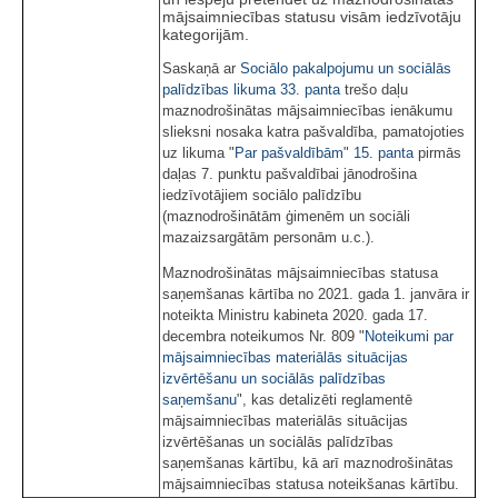
mājsaimniecības statusu visām iedzīvotāju
kategorijām.
Saskaņā ar
Sociālo pakalpojumu un sociālās
palīdzības likuma
33. panta
trešo daļu
maznodrošinātas mājsaimniecības ienākumu
slieksni nosaka katra pašvaldība, pamatojoties
uz likuma "
Par pašvaldībām
"
15. panta
pirmās
daļas 7. punktu pašvaldībai jānodrošina
iedzīvotājiem sociālo palīdzību
(maznodrošinātām ģimenēm un sociāli
mazaizsargātām personām u.c.).
Maznodrošinātas mājsaimniecības statusa
saņemšanas kārtība no 2021. gada 1. janvāra ir
noteikta Ministru kabineta 2020. gada 17.
decembra noteikumos Nr. 809 "
Noteikumi par
mājsaimniecības materiālās situācijas
izvērtēšanu un sociālās palīdzības
saņemšanu
", kas detalizēti reglamentē
mājsaimniecības materiālās situācijas
izvērtēšanas un sociālās palīdzības
saņemšanas kārtību, kā arī maznodrošinātas
mājsaimniecības statusa noteikšanas kārtību.