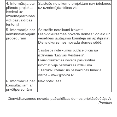
4. Informācija par
Saistošo noteikumu projektam nav ietekmes
plānoto projekta
uz uzņēmējdarbības vidi.
ietekmi uz
uzņēmējdarbības
vidi pašvaldības
teritorijā
5. Informācija par
Saistošie noteikumi izskatīti
administratīvajām
Dienvidkurzemes novada domes Sociālo un
procedūrām
veselības jautājumu komitejā un apstiprināti
Dienvidkurzemes novada domes sēdē.
Saistošos noteikumus publicē oficiālajā
izdevumā "Latvijas Vēstnesis",
Dienvidkurzemes novada pašvaldības
informatīvajā bezmaksas izdevumā
"Dienvidkurzeme" un pašvaldības tīmekļa
vietnē – www.grobina.lv.
6. Informācija par
Nav notikušas.
konsultācijām ar
privātpersonām
Dienvidkurzemes novada pašvaldības domes priekšsēdētājs
A.
Priedols