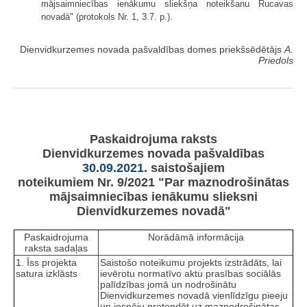
mājsaimniecības ienākumu sliekšņa noteikšanu Rucavas
novadā" (protokols Nr. 1, 3.7. p.).
Dienvidkurzemes novada pašvaldības domes priekšsēdētājs
A.
Priedols
Paskaidrojuma raksts
Dienvidkurzemes novada pašvaldības
30.09.2021.
saistošajiem
noteikumiem Nr. 9/2021 "Par maznodrošinātas
mājsaimniecības ienākumu slieksni
Dienvidkurzemes novadā"
Paskaidrojuma
Norādāmā informācija
raksta sadaļas
1. Īss projekta
Saistošo noteikumu projekts izstrādāts, lai
satura izklāsts
ievērotu normatīvo aktu prasības sociālās
palīdzības jomā un nodrošinātu
Dienvidkurzemes novadā vienlīdzīgu pieeju
un iespēju pretendēt uz maznodrošinātas