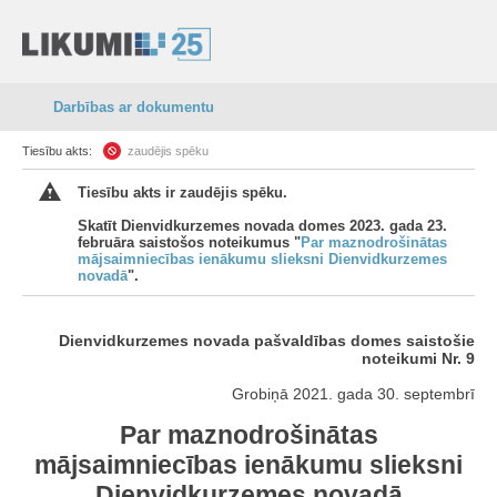
Darbības ar dokumentu
Tiesību akts:
zaudējis spēku
Tiesību akts ir zaudējis spēku.
Skatīt Dienvidkurzemes novada domes 2023. gada 23.
februāra saistošos noteikumus "
Par maznodrošinātas
mājsaimniecības ienākumu slieksni Dienvidkurzemes
novadā
".
Dienvidkurzemes novada pašvaldības domes saistošie
noteikumi Nr. 9
Grobiņā 2021. gada 30. septembrī
Par maznodrošinātas
mājsaimniecības ienākumu slieksni
Dienvidkurzemes novadā