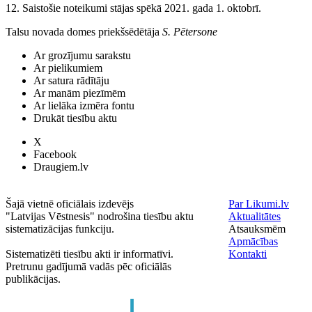
12. Saistošie noteikumi stājas spēkā 2021. gada 1. oktobrī.
Talsu novada domes priekšsēdētāja
S. Pētersone
Ar grozījumu sarakstu
Ar pielikumiem
Ar satura rādītāju
Ar manām piezīmēm
Ar lielāka izmēra fontu
Drukāt tiesību aktu
X
Facebook
Draugiem.lv
Šajā vietnē oficiālais izdevējs
Par Likumi.lv
"Latvijas Vēstnesis" nodrošina tiesību aktu
Aktualitātes
sistematizācijas funkciju.
Atsauksmēm
Apmācības
Sistematizēti tiesību akti ir informatīvi.
Kontakti
Pretrunu gadījumā vadās pēc oficiālās
publikācijas.