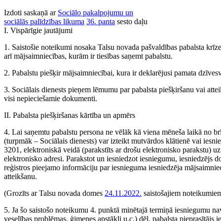
Izdoti saskaņā ar
Sociālo pakalpojumu un
sociālās palīdzības likuma
36. panta
sesto daļu
I. Vispārīgie jautājumi
1. Saistošie noteikumi nosaka Talsu novada pašvaldības pabalsta krīzes
arī mājsaimniecības, kurām ir tiesības saņemt pabalstu.
2. Pabalstu piešķir mājsaimniecībai, kura ir deklarējusi pamata dzīvesv
3. Sociālais dienests pieņem lēmumu par pabalsta piešķiršanu vai atte
visi nepieciešamie dokumenti.
II. Pabalsta piešķiršanas kārtība un apmērs
4. Lai saņemtu pabalstu persona ne vēlāk kā viena mēneša laikā no brī
(turpmāk – Sociālais dienests) var izteikt mutvārdos klātienē vai iesnie
3201, elektroniskā veidā (parakstīts ar drošu elektronisko parakstu) uz 
elektronisko adresi. Parakstot un iesniedzot iesniegumu, iesniedzējs 
reģistros pieejamo informāciju par iesnieguma iesniedzēja mājsaimni
atteikšanu.
(Grozīts ar Talsu novada domes
24.11.2022.
saistošajiem noteikumiem
5. Ja šo saistošo noteikumu 4. punktā minētajā termiņā iesniegumu nav b
veselības problēmas, ģimenes apstākļi u.c.) dēļ, pabalsta pieprasītāj