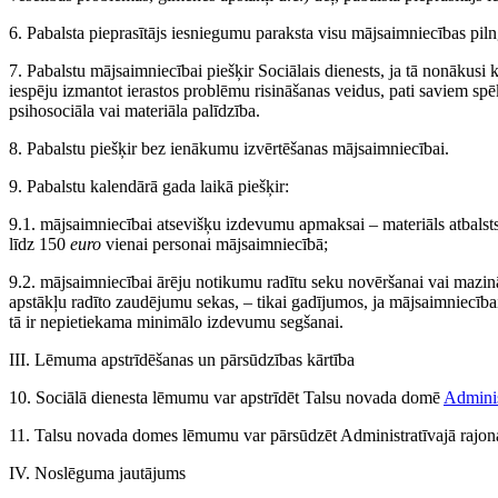
6. Pabalsta pieprasītājs iesniegumu paraksta visu mājsaimniecības pil
7. Pabalstu mājsaimniecībai piešķir Sociālais dienests, ja tā nonākusi k
iespēju izmantot ierastos problēmu risināšanas veidus, pati saviem spē
psihosociāla vai materiāla palīdzība.
8. Pabalstu piešķir bez ienākumu izvērtēšanas mājsaimniecībai.
9. Pabalstu kalendārā gada laikā piešķir:
9.1. mājsaimniecībai atsevišķu izdevumu apmaksai – materiāls atbalst
līdz 150
euro
vienai personai mājsaimniecībā;
9.2. mājsaimniecībai ārēju notikumu radītu seku novēršanai vai mazin
apstākļu radīto zaudējumu sekas, – tikai gadījumos, ja mājsaimniecībai 
tā ir nepietiekama minimālo izdevumu segšanai.
III. Lēmuma apstrīdēšanas un pārsūdzības kārtība
10. Sociālā dienesta lēmumu var apstrīdēt Talsu novada domē
Adminis
11. Talsu novada domes lēmumu var pārsūdzēt Administratīvajā rajon
IV. Noslēguma jautājums