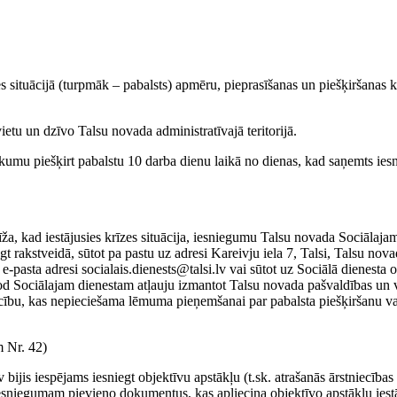
 situācijā (turpmāk – pabalsts) apmēru, pieprasīšanas un piešķiršanas k
ietu un dzīvo Talsu novada administratīvajā teritorijā.
ikumu piešķirt pabalstu 10 darba dienu laikā no dienas, kad saņemts ie
ža, kad iestājusies krīzes situācija, iesniegumu Talsu novada Sociālaj
gt rakstveidā, sūtot pa pastu uz adresi Kareivju iela 7, Talsi, Talsu nov
e-pasta adresi socialais.dienests@talsi.lv vai sūtot uz Sociālā dienesta o
dod Sociālajam dienestam atļauju izmantot Talsu novada pašvaldības un v
ecību, kas nepieciešama lēmuma pieņemšanai par pabalsta piešķiršanu va
 Nr. 42)
ijis iespējams iesniegt objektīvu apstākļu (t.sk. atrašanās ārstniecības 
s iesniegumam pievieno dokumentus, kas apliecina objektīvo apstākļu iest