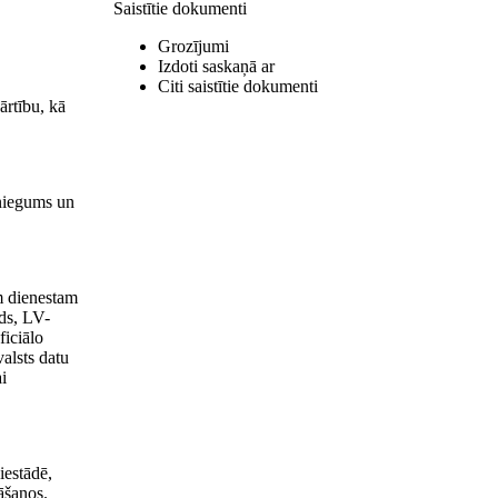
Saistītie dokumenti
Grozījumi
Izdoti saskaņā ar
Citi saistītie dokumenti
ārtību, kā
sniegums un
am dienestam
ads, LV-
ficiālo
alsts datu
i
iestādē,
āšanos.