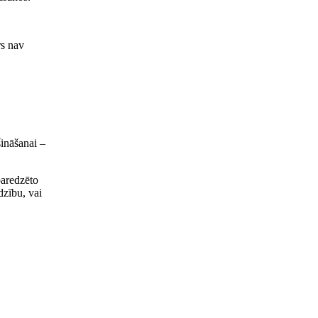
rs nav
ināšanai –
paredzēto
dzību, vai