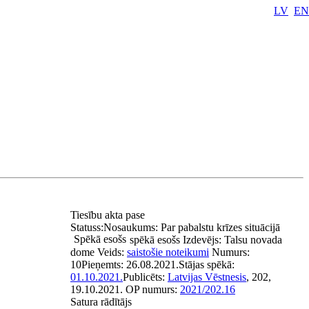
LV
EN
Tiesību akta pase
Statuss:
Nosaukums:
Par pabalstu krīzes situācijā
Spēkā esošs
spēkā esošs
Izdevējs:
Talsu novada
dome
Veids:
saistošie noteikumi
Numurs:
10
Pieņemts:
26.08.2021.
Stājas spēkā:
01.10.2021.
Publicēts:
Latvijas Vēstnesis
, 202,
19.10.2021.
OP numurs:
2021/202.16
Satura rādītājs