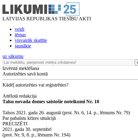
LATVIJAS REPUBLIKAS TIESĪBU AKTI
veidi
tēmas
visvairāk skatītie
jaunākie
uz sākumu
Izvērstā meklēšana
Autorizēties savā kontā
Kādēļ autorizēties vai reģistrēties?
Attēlotā redakcija
Talsu novada domes saistošie noteikumi Nr. 10
Talsos 2021. gada 26. augustā (prot. Nr. 6, 14. p., lēmums Nr. 79)
Par pabalstu krīzes situācijā
PRECIZĒTI
2021. gada 30. septembrī
(prot. Nr. 9, 8. p., lēmums Nr. 194)