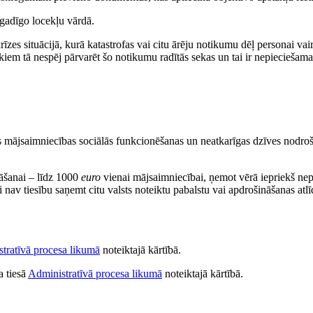
ngadīgo locekļu vārdā.
rīzes situācijā, kurā katastrofas vai citu ārēju notikumu dēļ personai vai
kiem tā nespēj pārvarēt šo notikumu radītās sekas un tai ir nepieciešama
s mājsaimniecības sociālās funkcionēšanas un neatkarīgas dzīves nodroš
āšanai – līdz 1000
euro
vienai mājsaimniecībai, ņemot vērā iepriekš ne
nav tiesību saņemt citu valsts noteiktu pabalstu vai apdrošināšanas atlī
tratīvā procesa likumā
noteiktajā kārtībā.
a tiesā
Administratīvā procesa likumā
noteiktajā kārtībā.