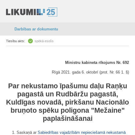
Darbības ar dokumentu
Tiesību akts:
spēkā esošs
Ministru kabineta rīkojums Nr. 692
Rīgā 2021. gada 6. oktobrī (prot. Nr. 66 1. §)
Par nekustamo īpašumu daļu Raņķu
pagastā un Rudbāržu pagastā,
Kuldīgas novadā, pirkšanu Nacionālo
bruņoto spēku poligona "Mežaine"
paplašināšanai
1. Saskaņā ar
Sabiedrības vajadzībām nepieciešamā nekustamā