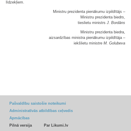
līdzekļiem.
Ministru prezidenta pienākumu izpildītājs ‒
Ministru prezidenta biedrs,
tieslietu ministrs
J. Bordāns
Ministru prezidenta biedra,
aizsardzības ministra pienākumu izpildītāja ‒
iekšlietu ministre
M. Golubeva
Pašvaldību saistošie noteikumi
Administratīvās atbildības ceļvedis
Apmācības
Pilnā versija
Par Likumi.lv