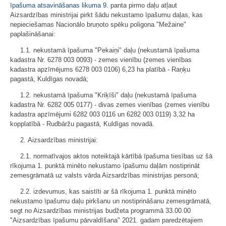
īpašuma atsavināšanas likuma
9.
panta pirmo daļu atļaut
Aizsardzības ministrijai pirkt šādu nekustamo īpašumu daļas, kas
nepieciešamas Nacionālo bruņoto spēku poligona "Mežaine"
paplašināšanai:
1.1. nekustamā īpašuma "Pekaiņi" daļu (nekustamā īpašuma
kadastra Nr. 6278 003 0093) - zemes vienību (zemes vienības
kadastra apzīmējums 6278 003 0106) 6,23 ha platībā - Raņķu
pagastā, Kuldīgas novadā;
1.2. nekustamā īpašuma "Kriķīši" daļu (nekustamā īpašuma
kadastra Nr. 6282 005 0177) - divas zemes vienības (zemes vienību
kadastra apzīmējumi 6282 003 0116 un 6282 003 0119) 3,32 ha
kopplatībā - Rudbāržu pagastā, Kuldīgas novadā.
2. Aizsardzības ministrijai:
2.1. normatīvajos aktos noteiktajā kārtībā īpašuma tiesības uz šā
rīkojuma 1. punktā minēto nekustamo īpašumu daļām nostiprināt
zemesgrāmatā uz valsts vārda Aizsardzības ministrijas personā;
2.2. izdevumus, kas saistīti ar šā rīkojuma 1. punktā minēto
nekustamo īpašumu daļu pirkšanu un nostiprināšanu zemesgrāmatā,
segt no Aizsardzības ministrijas budžeta programmā 33.00.00
"Aizsardzības īpašumu pārvaldīšana" 2021. gadam paredzētajiem