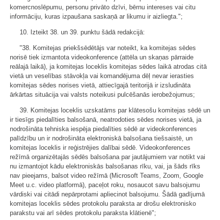
komercnoslēpumu, personu privāto dzīvi, bērnu intereses vai citu
informāciju, kuras izpaušana saskaņā ar likumu ir aizliegta.";
10. Izteikt 38. un 39. punktu šādā redakcijā:
"38. Komitejas priekšsēdētājs var noteikt, ka komitejas sēdes
norisē tiek izmantota videokonference (attēla un skaņas pārraide
reālajā laikā), ja komitejas loceklis komitejas sēdes laikā atrodas citā
vietā un veselības stāvokļa vai komandējuma dēļ nevar ierasties
komitejas sēdes norises vietā, attiecīgajā teritorijā ir izsludināta
ārkārtas situācija vai valsts noteikusi pulcēšanās ierobežojumus;
39. Komitejas loceklis uzskatāms par klātesošu komitejas sēdē un
ir tiesīgs piedalīties balsošanā, neatrodoties sēdes norises vietā, ja
nodrošināta tehniska iespēja piedalīties sēdē ar videokonferences
palīdzību un ir nodrošināta elektroniskā balsošana tiešsaistē, un
komitejas loceklis ir reģistrējies dalībai sēdē. Videokonferences
režīmā organizētajās sēdēs balsošana par jautājumiem var notikt vai
nu izmantojot kādu elektroniskās balsošanas rīku, vai, ja šāds rīks
nav pieejams, balsot video režīmā (Microsoft Teams, Zoom, Google
Meet u.c. video platformā), paceļot roku, nosaucot savu balsojumu
vārdiski vai citādi nepārprotami apliecinot balsojumu. Šādā gadījumā
komitejas loceklis sēdes protokolu paraksta ar drošu elektronisko
parakstu vai arī sēdes protokolu paraksta klātienē";