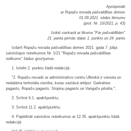
Apstiprināti
ar Ropažu novada pašvaldības domes
01.09.2021. sēdes lēmumu
(prot. Nr. 10/2021, p. 43)
Izdoti saskaņā ar likuma "Par pašvaldībām"
21. panta pirmās daļas 1. punktu un 24. pantu
Izdarīt Ropažu novada pašvaldības domes 2021. gada 7. jūlija
saistošajos noteikumos Nr. 1/21 "Ropažu novada pašvaldības
nolikums" šādus grozījumus:
1. Izteikt 2. punktu šādā redakcijā:
"2. Ropažu novads ar administratīvo centru Ulbrokā ir vienota un
nedalāma teritoriāla vienība, kuras sastāvā ietilpst: Garkalnes
pagasts, Ropažu pagasts, Stopiņu pagasts un Vangažu pilsēta.";
2. Svītrot 6.1. apakšpunktu;
3. Svītrot 11.2. apakšpunktu;
4. Papildināt saistošos noteikumus ar 12.35. apakšpunktu šādā
redakcijā: