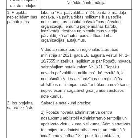
Norādāmā informācija
raksta sadaļas
1. Projekta
Likuma "Par pašvaldībām" 24. panta pirmā daļa
nepieciešamības
nosaka, ka pašvaldības nolikums ir saistošie
pamatojums
noteikumi, kas nosaka pašvaldības pārvaldes
organizāciju, lēmumu pieņemšanas kārtību,
iedzīvotāju tiesības un pienākumus vietējā
pārvaldē, kā arī citus pašvaldības darba
organizācijas jautājumus.
Vides aizsardzības un reģionālās attīstības
ministrija ar 2021. gada 16. augusta vēstuli Nr. 1-
18/7555 ir izteikusi iepildumus par Ropažu novada
saistošajiem noteikumiem Nr. 1/21 "Ropažu
novada pašvaldības nolikums", kā rezultātā, lai
nodrošinātu Vides aizsardzības un reģionālās
attīstības ministrijas norādīto trūkumu novēršanu,
nepieciešams sagatavot grozījumus saistošos
noteikumus.
2. Īss projekta
Saistošie noteikumi precizē:
satura izklāsts
1) Ropažu novada administratīvā centra
nosaukumu atbilstoši Administratīvo teritoriju un
apdzīvoto vietu likuma pielikuma "Administratīvās
teritorijas, to administratīvie centri un teritoriālā
iedalījuma vienības" 32. punktā noteiktajam;