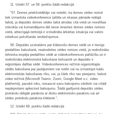
11. Izteikt 57. un 58. punktu šādā redakcijā:
"57. Domes priekšsēdētājs var noteikt, ka domes sēdes norisē
tiek izmantota videokonference (attēla un skaņas pārraide reālajā
laikā), ja deputāts domes sēdes laikā atrodas citā vietā un veselības
stāvokļa vai komandējuma dēļ nevar ierasties domes sēdes norises
vietā, attiecīgajā teritorijā ir izsludināta ārkārtas situācija vai valsts
noteikusi pulcēšanās ierobežojumus.
58. Deputāts uzskatāms par klātesošu domes sēdē un ir tiesīgs
piedalīties balsošanā, neatrodoties sēdes norises vietā, ja nodrošināta
tehniska iespēja piedalīties sēdē ar videokonferences palīdzību un ir
nodrošināta elektroniskā balsošana tiešsaistē un deputāts ir
reģistrējies dalībai sēdē. Videokonferences režīmā organizētajās
sēdēs balsošana par jautājumiem var notikt vai nu izmantojot kādu
elektroniskās balsošanas rīku, vai, ja šāds rīks nav pieejams, balsot
video režīmā (Microsoft Teams, Zoom, Google Meet u.c. video
platformā), paceļot roku, nosaucot savu balsojumu vārdiski vai citādi
nepārprotami apliecinot balsojumu. Šādā gadījumā deputāts sēdes
protokolu obligāti paraksta ar drošu elektronisko parakstu vai arī
sēdes protokolu paraksta klātienē.";
12. Izteikt 69. punktu šādā redakcijā: