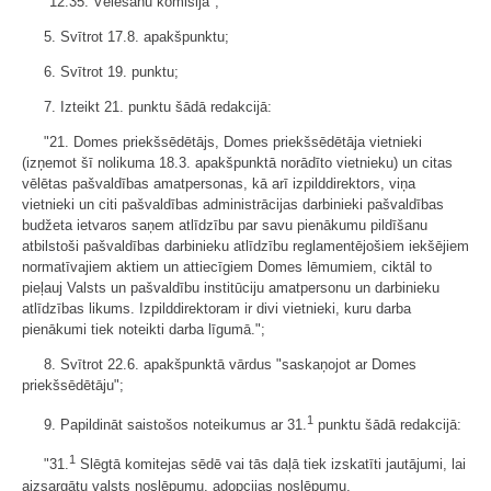
"12.35. Vēlēšanu komisija";
5. Svītrot 17.8. apakšpunktu;
6. Svītrot 19. punktu;
7. Izteikt 21. punktu šādā redakcijā:
"21. Domes priekšsēdētājs, Domes priekšsēdētāja vietnieki
(izņemot šī nolikuma 18.3. apakšpunktā norādīto vietnieku) un citas
vēlētas pašvaldības amatpersonas, kā arī izpilddirektors, viņa
vietnieki un citi pašvaldības administrācijas darbinieki pašvaldības
budžeta ietvaros saņem atlīdzību par savu pienākumu pildīšanu
atbilstoši pašvaldības darbinieku atlīdzību reglamentējošiem iekšējiem
normatīvajiem aktiem un attiecīgiem Domes lēmumiem, ciktāl to
pieļauj Valsts un pašvaldību institūciju amatpersonu un darbinieku
atlīdzības likums. Izpilddirektoram ir divi vietnieki, kuru darba
pienākumi tiek noteikti darba līgumā.";
8. Svītrot 22.6. apakšpunktā vārdus "saskaņojot ar Domes
priekšsēdētāju";
1
9. Papildināt saistošos noteikumus ar 31.
punktu šādā redakcijā:
1
"31.
Slēgtā komitejas sēdē vai tās daļā tiek izskatīti jautājumi, lai
aizsargātu valsts noslēpumu, adopcijas noslēpumu,