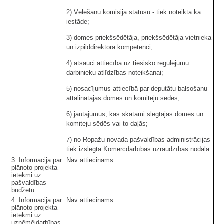
2) Vēlēšanu komisija statusu - tiek noteikta kā
iestāde;
3) domes priekšsēdētāja, priekšsēdētāja vietnieka
un izpilddirektora kompetenci;
4) atsauci attiecībā uz tiesisko regulējumu
darbinieku atlīdzības noteikšanai;
5) nosacījumus attiecībā par deputātu balsošanu
attālinātajās domes un komiteju sēdēs;
6) jautājumus, kas skatāmi slēgtajās domes un
komiteju sēdēs vai to daļās;
7) no Ropažu novada pašvaldības administrācijas
tiek izslēgta Komercdarbības uzraudzības nodaļa.
3. Informācija par
Nav attiecināms.
plānoto projekta
ietekmi uz
pašvaldības
budžetu
4. Informācija par
Nav attiecināms.
plānoto projekta
ietekmi uz
uzņēmējdarbības