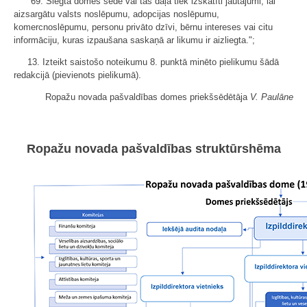
"69. Slēgtā domes sēdē vai tās daļā tiek izskatīti jautājumi, lai
aizsargātu valsts noslēpumu, adopcijas noslēpumu,
komercnoslēpumu, personu privāto dzīvi, bērnu intereses vai citu
informāciju, kuras izpaušana saskaņā ar likumu ir aizliegta.";
13. Izteikt saistošo noteikumu 8. punktā minēto pielikumu šādā
redakcijā (pievienots pielikumā).
Ropažu novada pašvaldības domes priekšsēdētāja
V. Paulāne
Ropažu novada pašvaldības struktūrshēma