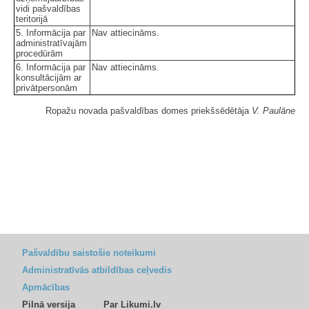
vidi pašvaldības
teritorijā
5. Informācija par
Nav attiecināms.
administratīvajām
procedūrām
6. Informācija par
Nav attiecināms.
konsultācijām ar
privātpersonām
Ropažu novada pašvaldības domes priekšsēdētāja
V. Paulāne
Pašvaldību saistošie noteikumi
Administratīvās atbildības ceļvedis
Apmācības
Pilnā versija
Par Likumi.lv