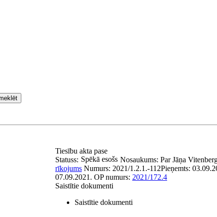
meklēt
Tiesību akta pase
Spēkā esošs
Statuss:
Nosaukums:
Par Jāņa Vitenbe
rīkojums
Numurs:
2021/1.2.1.-112
Pieņemts:
03.09.2
07.09.2021.
OP numurs:
2021/172.4
Saistītie dokumenti
Saistītie dokumenti