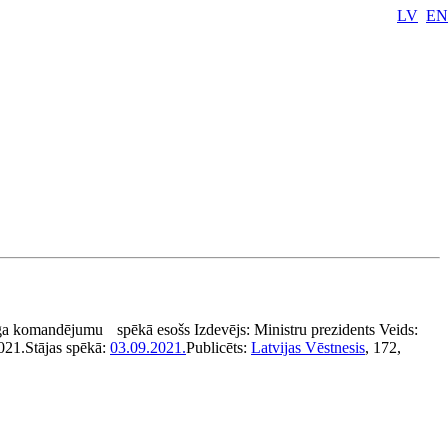
LV
EN
rga komandējumu
spēkā esošs
Izdevējs:
Ministru prezidents
Veids:
021.
Stājas spēkā:
03.09.2021.
Publicēts:
Latvijas Vēstnesis
, 172,