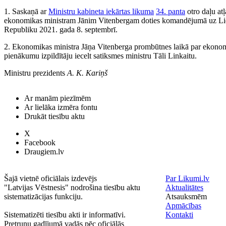
1. Saskaņā ar
Ministru kabineta iekārtas likuma
34. panta
otro daļu atļ
ekonomikas ministram Jānim Vitenbergam doties komandējumā uz Li
Republiku 2021. gada 8. septembrī.
2. Ekonomikas ministra Jāņa Vitenberga prombūtnes laikā par ekonom
pienākumu izpildītāju iecelt satiksmes ministru Tāli Linkaitu.
Ministru prezidents
A. K. Kariņš
Ar manām piezīmēm
Ar lielāka izmēra fontu
Drukāt tiesību aktu
X
Facebook
Draugiem.lv
Šajā vietnē oficiālais izdevējs
Par Likumi.lv
"Latvijas Vēstnesis" nodrošina tiesību aktu
Aktualitātes
sistematizācijas funkciju.
Atsauksmēm
Apmācības
Sistematizēti tiesību akti ir informatīvi.
Kontakti
Pretrunu gadījumā vadās pēc oficiālās