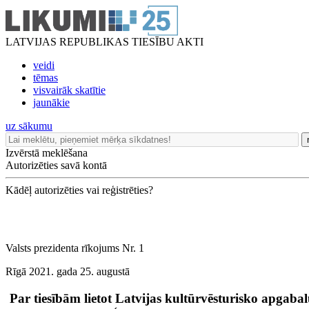
LATVIJAS REPUBLIKAS TIESĪBU AKTI
veidi
tēmas
visvairāk skatītie
jaunākie
uz sākumu
Izvērstā meklēšana
Autorizēties savā kontā
Kādēļ autorizēties vai reģistrēties?
Valsts prezidenta rīkojums Nr. 1
Rīgā 2021. gada 25. augustā
Par tiesībām lietot Latvijas kultūrvēsturisko apgab