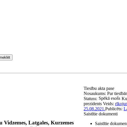
meklēt
Tiesību akta pase
Nosaukums:
Par tiesībā
Spēkā esošs
Statuss:
Ku
prezidents
Veids:
rīkoju
25.08.2021.
Publicēts:
L
Saistītie dokumenti
alu Vidzemes, Latgales, Kurzemes
Saistītie dokumen