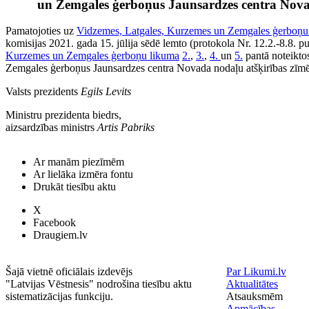
un Zemgales ģerboņus Jaunsardzes centra Nova
Pamatojoties uz
Vidzemes, Latgales, Kurzemes un Zemgales ģerboņu
komisijas 2021. gada 15. jūlija sēdē lemto (protokola Nr. 12.2.-8.8. pun
Kurzemes un Zemgales ģerboņu likuma
2.
,
3.
,
4.
un
5.
pantā noteikto
Zemgales ģerboņus Jaunsardzes centra Novada nodaļu atšķirības zīmē
Valsts prezidents
Egils Levits
Ministru prezidenta biedrs,
aizsardzības ministrs
Artis Pabriks
Ar manām piezīmēm
Ar lielāka izmēra fontu
Drukāt tiesību aktu
X
Facebook
Draugiem.lv
Šajā vietnē oficiālais izdevējs
Par Likumi.lv
"Latvijas Vēstnesis" nodrošina tiesību aktu
Aktualitātes
sistematizācijas funkciju.
Atsauksmēm
Apmācības