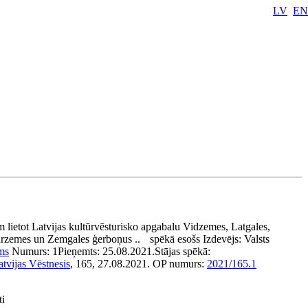
LV
EN
m lietot Latvijas kultūrvēsturisko apgabalu Vidzemes, Latgales,
rzemes un Zemgales ģerboņus ..
spēkā esošs
Izdevējs:
Valsts
ms
Numurs:
1
Pieņemts:
25.08.2021.
Stājas spēkā:
atvijas Vēstnesis
, 165, 27.08.2021.
OP numurs:
2021/165.1
ti