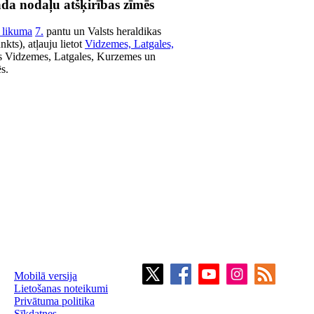
da nodaļu atšķirības zīmēs
 likuma
7.
pantu un Valsts heraldikas
kts), atļauju lietot
Vidzemes, Latgales,
s Vidzemes, Latgales, Kurzemes un
s.
Mobilā versija
Lietošanas noteikumi
Privātuma politika
Sīkdatnes