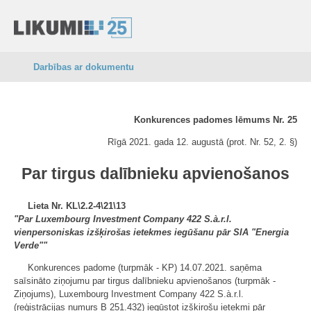
Darbības ar dokumentu
Konkurences padomes lēmums Nr. 25
Rīgā 2021. gada 12. augustā (prot. Nr. 52, 2. §)
Par tirgus dalībnieku apvienošanos
Lieta Nr. KL\2.2-4\21\13
"Par Luxembourg Investment Company
422 S.à.r.l.
vienpersoniskas izšķirošas ietekmes iegūšanu pār SIA "Energia
Verde""
Konkurences padome (turpmāk - KP) 14.07.2021. saņēma
saīsināto ziņojumu par tirgus dalībnieku apvienošanos (turpmāk -
Ziņojums), Luxembourg Investment Company 422 S.à.r.l.
(reģistrācijas numurs B 251.432) iegūstot izšķirošu ietekmi pār