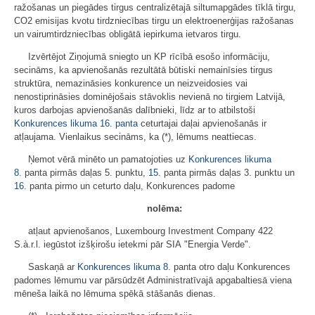
ražošanas un piegādes tirgus centralizētajā siltumapgādes tīklā tirgu,
CO2 emisijas kvotu tirdzniecības tirgu un elektroenerģijas ražošanas
un vairumtirdzniecības obligātā iepirkuma ietvaros tirgu.
Izvērtējot Ziņojumā sniegto un KP rīcībā esošo informāciju,
secināms, ka apvienošanās rezultātā būtiski nemainīsies tirgus
struktūra, nemazināsies konkurence un neizveidosies vai
nenostiprināsies dominējošais stāvoklis nevienā no tirgiem Latvijā,
kuros darbojas apvienošanās dalībnieki, līdz ar to atbilstoši
Konkurences likuma
16. panta
ceturtajai daļai apvienošanās ir
atļaujama. Vienlaikus secināms, ka (*), lēmums neattiecas.
Ņemot vērā minēto un pamatojoties uz
Konkurences likuma
8.
panta pirmās daļas 5. punktu,
15.
panta pirmās daļas 3. punktu un
16.
panta pirmo un ceturto daļu, Konkurences padome
nolēma:
atļaut apvienošanos, Luxembourg Investment Company 422
S.à.r.l. iegūstot izšķirošu ietekmi pār SIA "Energia Verde".
Saskaņā ar
Konkurences likuma
8.
panta otro daļu Konkurences
padomes lēmumu var pārsūdzēt Administratīvajā apgabaltiesā viena
mēneša laikā no lēmuma spēkā stāšanās dienas.