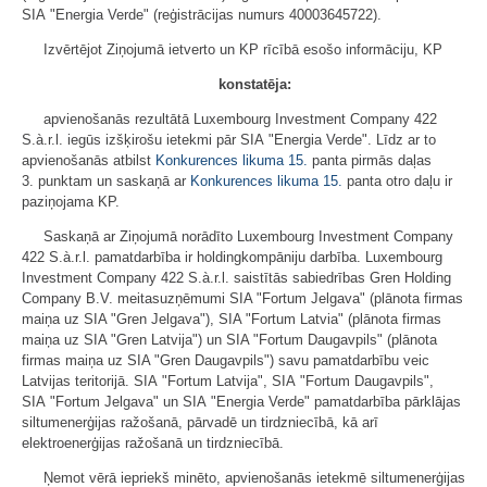
SIA "Energia Verde" (reģistrācijas numurs 40003645722).
Izvērtējot Ziņojumā ietverto un KP rīcībā esošo informāciju, KP
konstatēja:
apvienošanās rezultātā Luxembourg Investment Company 422
S.à.r.l. iegūs izšķirošu ietekmi pār SIA "Energia Verde". Līdz ar to
apvienošanās atbilst
Konkurences likuma
15.
panta pirmās daļas
3. punktam un saskaņā ar
Konkurences likuma
15.
panta otro daļu ir
paziņojama KP.
Saskaņā ar Ziņojumā norādīto Luxembourg Investment Company
422 S.à.r.l. pamatdarbība ir holdingkompāniju darbība. Luxembourg
Investment Company 422 S.à.r.l. saistītās sabiedrības Gren Holding
Company B.V. meitasuzņēmumi SIA "Fortum Jelgava" (plānota firmas
maiņa uz SIA "Gren Jelgava"), SIA "Fortum Latvia" (plānota firmas
maiņa uz SIA "Gren Latvija") un SIA "Fortum Daugavpils" (plānota
firmas maiņa uz SIA "Gren Daugavpils") savu pamatdarbību veic
Latvijas teritorijā. SIA "Fortum Latvija", SIA "Fortum Daugavpils",
SIA "Fortum Jelgava" un SIA "Energia Verde" pamatdarbība pārklājas
siltumenerģijas ražošanā, pārvadē un tirdzniecībā, kā arī
elektroenerģijas ražošanā un tirdzniecībā.
Ņemot vērā iepriekš minēto, apvienošanās ietekmē siltumenerģijas