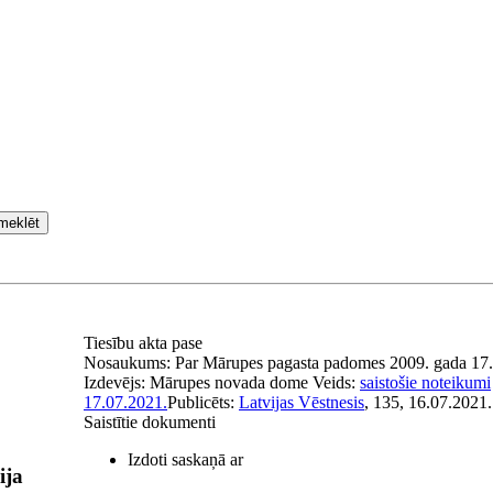
meklēt
Tiesību akta pase
Nosaukums:
Par Mārupes pagasta padomes 2009. gada 17. j
Izdevējs:
Mārupes novada dome
Veids:
saistošie noteikumi
17.07.2021.
Publicēts:
Latvijas Vēstnesis
, 135, 16.07.2021.
Saistītie dokumenti
Izdoti saskaņā ar
ija