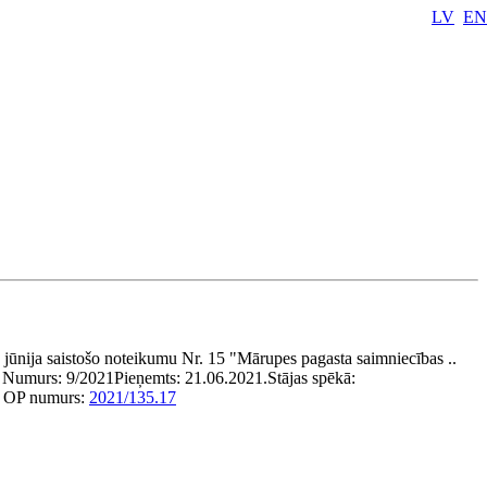
LV
EN
ūnija saistošo noteikumu Nr. 15 "Mārupes pagasta saimniecības ..
Numurs:
9/2021
Pieņemts:
21.06.2021.
Stājas spēkā:
OP numurs:
2021/135.17