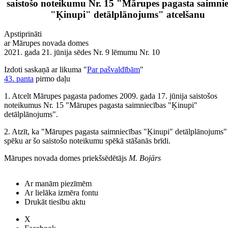
saistošo noteikumu Nr. 15 "Mārupes pagasta saimnie
"Ķinupi" detālplānojums" atcelšanu
Apstiprināti
ar Mārupes novada domes
2021. gada 21. jūnija sēdes Nr. 9 lēmumu Nr. 10
Izdoti saskaņā ar likuma "
Par pašvaldībām
"
43. panta
pirmo daļu
1. Atcelt Mārupes pagasta padomes 2009. gada 17. jūnija saistošos
noteikumus Nr. 15 "Mārupes pagasta saimniecības "Ķinupi"
detālplānojums".
2. Atzīt, ka "Mārupes pagasta saimniecības "Ķinupi" detālplānojums"
spēku ar šo saistošo noteikumu spēkā stāšanās brīdi.
Mārupes novada domes priekšsēdētājs
M. Bojārs
Ar manām piezīmēm
Ar lielāka izmēra fontu
Drukāt tiesību aktu
X