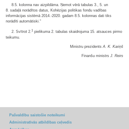
8.5. kolonna nav aizpildāma. Ņemot vērā tabulas 3., 5. un
8. sadaļā norādītos datus, Kohēzijas politikas fondu vadības
informācijas sistēmā 2014.-2020. gadam 8.5. kolonnas dati tiks
norādīti automātiski."
1
2. Svītrot 2.
pielikuma 2. tabulas skaidrojuma 15. atsauces pirmo
teikumu.
Ministru prezidents
A. K. Kariņš
Finanšu ministrs
J. Reirs
Pašvaldību saistošie noteikumi
Administratīvās atbildības ceļvedis