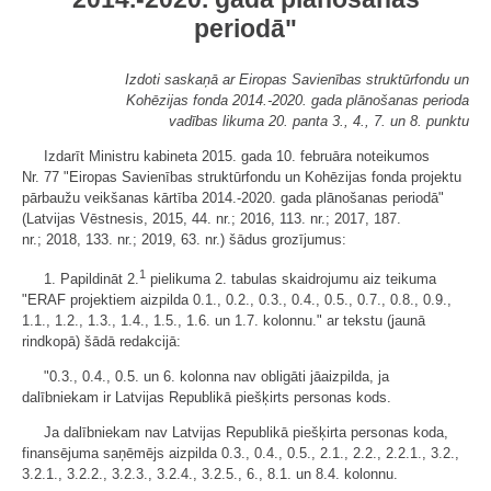
periodā"
Izdoti saskaņā ar Eiropas Savienības struktūrfondu un
Kohēzijas fonda 2014.-2020. gada plānošanas perioda
vadības likuma 20. panta 3., 4., 7. un 8. punktu
Izdarīt Ministru kabineta 2015. gada 10. februāra noteikumos
Nr. 77 "Eiropas Savienības struktūrfondu un Kohēzijas fonda projektu
pārbaužu veikšanas kārtība 2014.-2020. gada plānošanas periodā"
(Latvijas Vēstnesis, 2015, 44. nr.; 2016, 113. nr.; 2017, 187.
nr.; 2018, 133. nr.; 2019, 63. nr.) šādus grozījumus:
1
1. Papildināt 2.
pielikuma 2. tabulas skaidrojumu aiz teikuma
"ERAF projektiem aizpilda 0.1., 0.2., 0.3., 0.4., 0.5., 0.7., 0.8., 0.9.,
1.1., 1.2., 1.3., 1.4., 1.5., 1.6. un 1.7. kolonnu." ar tekstu (jaunā
rindkopā) šādā redakcijā:
"0.3., 0.4., 0.5. un 6. kolonna nav obligāti jāaizpilda, ja
dalībniekam ir Latvijas Republikā piešķirts personas kods.
Ja dalībniekam nav Latvijas Republikā piešķirta personas koda,
finansējuma saņēmējs aizpilda 0.3., 0.4., 0.5., 2.1., 2.2., 2.2.1., 3.2.,
3.2.1., 3.2.2., 3.2.3., 3.2.4., 3.2.5., 6., 8.1. un 8.4. kolonnu.