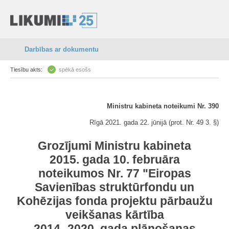
Darbības ar dokumentu
Tiesību akts:
spēkā esošs
Ministru kabineta noteikumi Nr. 390
Rīgā 2021. gada 22. jūnijā (prot. Nr. 49 3. §)
Grozījumi Ministru kabineta
2015. gada 10. februāra
noteikumos Nr. 77 "Eiropas
Savienības struktūrfondu un
Kohēzijas fonda projektu pārbaužu
veikšanas kārtība
2014.-2020. gada plānošanas