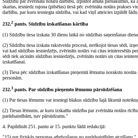
Sūdzību par zvērināta notāra darbību, izpildot amata pienākumus, kā ar
skartas, iesniedz rajona (pilsētas) tiesā pēc zvērināta notāra prakses vi
darbību, par kuru iesniegta sūdzība, vai kad viņš atteicies izpildīt šādu
2
232.
pants. Sūdzību izskatīšanas kārtība
(1) Sūdzību tiesa izskata 30 dienu laikā no sūdzības saņemšanas diena
(2) Sūdzību tiesa izskata rakstveida procesā, nerīkojot tiesas sēdi, izņ
vai kad sūdzības iesniedzējs, zvērināts notārs vai citas ieinteresētās p
sēdi tiek aicināts sūdzības iesniedzējs, zvērināts notārs un citas ieint
izskatīšanai.
(3) Tiesa pēc sūdzības izskatīšanas pieņemtā lēmuma norakstu nosūta 
personām.
3
232.
pants. Par sūdzību pieņemto lēmumu pārsūdzēšana
(1) Par tiesas lēmumu var iesniegt blakus sūdzību šajā likumā noteikta
(2) Tiesas lēmums, ar kuru izskatīta sūdzība par zvērināta notāra rīcīb
parādsaistībām, nav pārsūdzams."
4. Papildināt 251. pantu ar 15. punktu šādā redakcijā:
"15) par fiziskās personas atbrīvošanas no parādsaistībām atcelšanu."