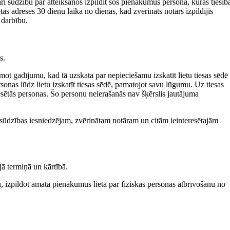
ī sūdzību par atteikšanos izpildīt šos pienākumus persona, kuras tiesīb
etas adreses 30 dienu laikā no dienas, kad zvērināts notārs izpildījis
 darbību.
s.
emot gadījumu, kad tā uzskata par nepieciešamu izskatīt lietu tiesas sēdē
ersonas lūdz lietu izskatīt tiesas sēdē, pamatojot savu lūgumu. Uz tiesas
eresētās personas. Šo personu neierašanās nav šķērslis jautājuma
sūdzības iesniedzējam, zvērinātam notāram un citām ieinteresētajām
jā termiņā un kārtībā.
u, izpildot amata pienākumus lietā par fiziskās personas atbrīvošanu no