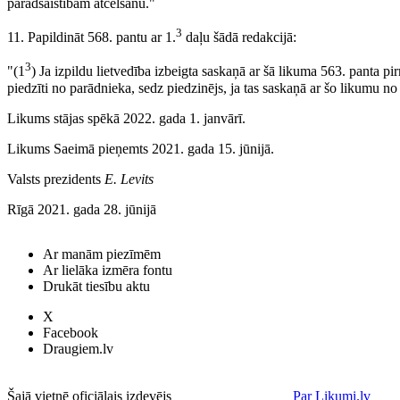
parādsaistībām atcelšanu."
3
11. Papildināt 568. pantu ar 1.
daļu šādā redakcijā:
3
"(1
) Ja izpildu lietvedība izbeigta saskaņā ar šā likuma 563. panta p
piedzīti no parādnieka, sedz piedzinējs, ja tas saskaņā ar šo likumu n
Likums stājas spēkā 2022. gada 1. janvārī.
Likums Saeimā pieņemts 2021. gada 15. jūnijā.
Valsts prezidents
E. Levits
Rīgā 2021. gada 28. jūnijā
Ar manām piezīmēm
Ar lielāka izmēra fontu
Drukāt tiesību aktu
X
Facebook
Draugiem.lv
Šajā vietnē oficiālais izdevējs
Par Likumi.lv