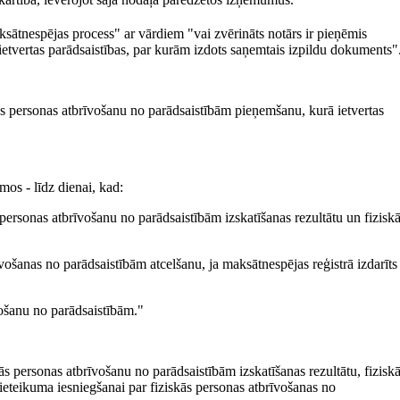
ātnespējas process" ar vārdiem "vai zvērināts notārs ir pieņēmis
ietvertas parādsaistības, par kurām izdots saņemtais izpildu dokuments"
ās personas atbrīvošanu no parādsaistībām pieņemšanu, kurā ietvertas
os - līdz dienai, kad:
s personas atbrīvošanu no parādsaistībām izskatīšanas rezultātu un fizisk
vošanas no parādsaistībām atcelšanu, ja maksātnespējas reģistrā izdarīts
īvošanu no parādsaistībām."
kās personas atbrīvošanu no parādsaistībām izskatīšanas rezultātu, fizisk
pieteikuma iesniegšanai par fiziskās personas atbrīvošanas no