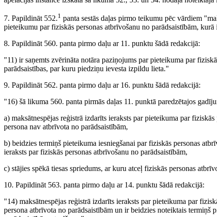
1
7. Papildināt 552.
panta sestās daļas pirmo teikumu pēc vārdiem "maks
pieteikumu par fiziskās personas atbrīvošanu no parādsaistībām, kurā 
8. Papildināt 560. panta pirmo daļu ar 11. punktu šādā redakcijā:
"11) ir saņemts zvērināta notāra paziņojums par pieteikuma par fizisk
parādsaistības, par kuru piedziņu ievesta izpildu lieta."
9. Papildināt 562. panta pirmo daļu ar 16. punktu šādā redakcijā:
"16) šā likuma 560. panta pirmās daļas 11. punktā paredzētajos gadījum
a) maksātnespējas reģistrā izdarīts ieraksts par pieteikuma par fiziskā
persona nav atbrīvota no parādsaistībām,
b) beidzies termiņš pieteikuma iesniegšanai par fiziskās personas atbrī
ieraksts par fiziskās personas atbrīvošanu no parādsaistībām,
c) stājies spēkā tiesas spriedums, ar kuru atceļ fiziskās personas atbr
10. Papildināt 563. panta pirmo daļu ar 14. punktu šādā redakcijā:
"14) maksātnespējas reģistrā izdarīts ieraksts par pieteikuma par fizis
persona atbrīvota no parādsaistībām un ir beidzies noteiktais termiņš 