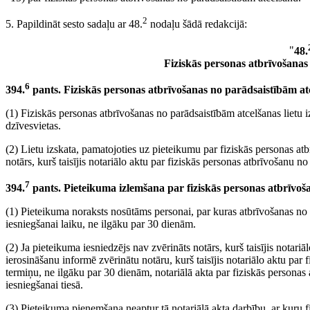
2
5. Papildināt sesto sadaļu ar 48.
nodaļu šādā redakcijā:
"
48.
Fiziskās personas atbrīvošanas 
6
394.
pants. Fiziskās personas atbrīvošanas no parādsaistībām atc
(1) Fiziskās personas atbrīvošanas no parādsaistībām atcelšanas lietu iz
dzīvesvietas.
(2) Lietu izskata, pamatojoties uz pieteikumu par fiziskās personas atb
notārs, kurš taisījis notariālo aktu par fiziskās personas atbrīvošanu no
7
394.
pants. Pieteikuma izlemšana par fiziskās personas atbrīvoš
(1) Pieteikuma noraksts nosūtāms personai, par kuras atbrīvošanas no 
iesniegšanai laiku, ne ilgāku par 30 dienām.
(2) Ja pieteikuma iesniedzējs nav zvērināts notārs, kurš taisījis notariā
ierosināšanu informē zvērinātu notāru, kurš taisījis notariālo aktu par
termiņu, ne ilgāku par 30 dienām, notariālā akta par fiziskās personas
iesniegšanai tiesā.
(3) Pieteikuma pieņemšana neaptur tā notariālā akta darbību, ar kuru f