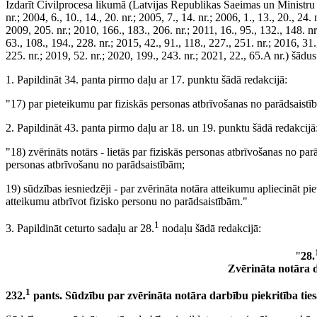
Izdarīt Civilprocesa likumā (Latvijas Republikas Saeimas un Ministru K
nr.; 2004, 6., 10., 14., 20. nr.; 2005, 7., 14. nr.; 2006, 1., 13., 20., 24. 
2009, 205. nr.; 2010, 166., 183., 206. nr.; 2011, 16., 95., 132., 148. nr.
63., 108., 194., 228. nr.; 2015, 42., 91., 118., 227., 251. nr.; 2016, 31.
225. nr.; 2019, 52. nr.; 2020, 199., 243. nr.; 2021, 22., 65.A nr.) šādu
1. Papildināt 34. panta pirmo daļu ar 17. punktu šādā redakcijā:
"17) par pieteikumu par fiziskās personas atbrīvošanas no parādsaistī
2. Papildināt 43. panta pirmo daļu ar 18. un 19. punktu šādā redakcijā
"18) zvērināts notārs - lietās par fiziskās personas atbrīvošanas no parā
personas atbrīvošanu no parādsaistībām;
19) sūdzības iesniedzēji - par zvērināta notāra atteikumu apliecināt pi
atteikumu atbrīvot fizisko personu no parādsaistībām."
1
3. Papildināt ceturto sadaļu ar 28.
nodaļu šādā redakcijā:
"
28.
Zvērināta notāra 
1
232.
pants. Sūdzību par zvērināta notāra darbību piekritība ties