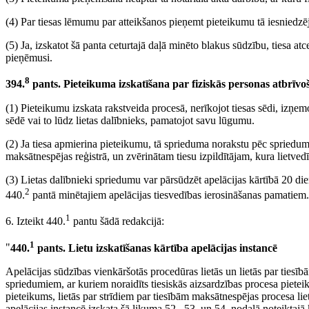
(4) Par tiesas lēmumu par atteikšanos pieņemt pieteikumu tā iesniedzēj
(5) Ja, izskatot šā panta ceturtajā daļā minēto blakus sūdzību, tiesa a
pieņēmusi.
8
394.
pants. Pieteikuma izskatīšana par fiziskās personas atbrīv
(1) Pieteikumu izskata rakstveida procesā, nerīkojot tiesas sēdi, izņe
sēdē vai to lūdz lietas dalībnieks, pamatojot savu lūgumu.
(2) Ja tiesa apmierina pieteikumu, tā sprieduma norakstu pēc sprieduma 
maksātnespējas reģistrā, un zvērinātam tiesu izpildītājam, kura lietvedī
(3) Lietas dalībnieki spriedumu var pārsūdzēt apelācijas kārtībā 20 di
2
440.
pantā minētajiem apelācijas tiesvedības ierosināšanas pamatiem
1
6. Izteikt 440.
pantu šādā redakcijā:
1
"
440.
pants. Lietu izskatīšanas kārtība apelācijas instancē
Apelācijas sūdzības vienkāršotās procedūras lietās un lietās par tiesī
spriedumiem, ar kuriem noraidīts tiesiskās aizsardzības procesa piete
pieteikums, lietās par strīdiem par tiesībām maksātnespējas procesa lie
apelācijas instancē izskata šā likuma 52., 53. un 54. nodaļā noteiktaj