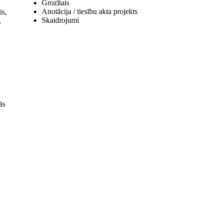
Grozītais
Anotācija / tiesību akta projekts
is,
Skaidrojumi
,
ās