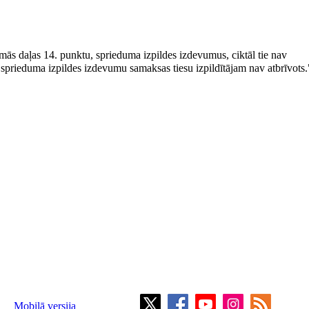
irmās daļas 14. punktu, sprieduma izpildes izdevumus, ciktāl tie nav
o sprieduma izpildes izdevumu samaksas tiesu izpildītājam nav atbrīvots.
Mobilā versija