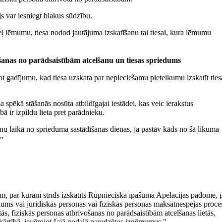
s var iesniegt blakus sūdzību.
tceļ lēmumu, tiesa nodod jautājuma izskatīšanu tai tiesai, kura lēmumu
ošanas no parādsaistībām atcelšanu un tiesas spriedums
mot gadījumu, kad tiesa uzskata par nepieciešamu pieteikumu izskatīt ties
spēkā stāšanās nosūta atbildīgajai iestādei, kas veic ierakstus
bā ir izpildu lieta pret parādnieku.
enu laikā no sprieduma sastādīšanas dienas, ja pastāv kāds no šā likuma
."
bām, par kurām strīds izskatīts Rūpnieciskā īpašuma Apelācijas padomē, 
ikums vai juridiskās personas vai fiziskās personas maksātnespējas proce
tās, fiziskās personas atbrīvošanas no parādsaistībām atcelšanas lietās,
ā kārtībā, ievērojot šajā nodaļā paredzētos izņēmumus."