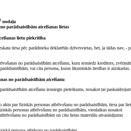
2
nodaļa
no parādsaistībām atcelšanas lietas
elšanas lietu piekritība
skata tiesa pēc parādnieka deklarētās dzīvesvietas, bet, ja tādas nav, - 
rīvošanas no parādsaistībām atcelšanu, kuru iesniedz kreditors, zvērināt
 parādsaistībām, vai cita persona, kuras likumiskās tiesības ir aizskartas.
anas no parādsaistībām atcelšanu
parādsaistībām atcelšanu iesniegts pieteikums, nosakot tai paskaidroju
lo aktu par fiziskās personas atbrīvošanu no parādsaistībām, tiesa par lie
 fiziskās personas atbrīvošanu no parādsaistībām, vienlaikus nosakot
 atbrīvošanu no parādsaistībām un citu lietas materiālu atvasinājumu
iziskā persona atbrīvota no parādsaistībām.