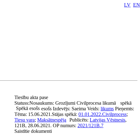
LV
EN
Tiesību akta pase
Statuss:
Nosaukums:
Grozījumi Civilprocesa likumā
spēkā
Spēkā esošs
esošs
Izdevējs:
Saeima
Veids:
likums
Pieņemts:
Tēma:
15.06.2021.
Stājas spēkā:
01.01.2022.
Civilprocess
;
Tiesu vara
;
Maksātnespēja
Publicēts:
Latvijas Vēstnesis
,
121B, 28.06.2021.
OP numurs:
2021/121B.7
Saistītie dokumenti