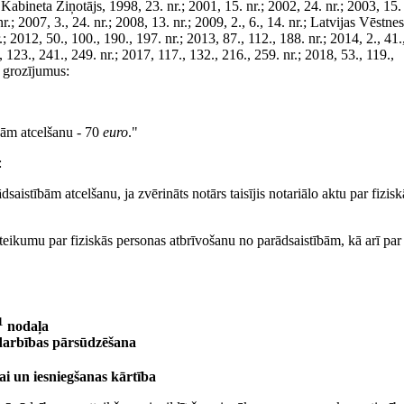
abineta Ziņotājs, 1998, 23. nr.; 2001, 15. nr.; 2002, 24. nr.; 2003, 15.
nr.; 2007, 3., 24. nr.; 2008, 13. nr.; 2009, 2., 6., 14. nr.; Latvijas Vēstnes
; 2012, 50., 100., 190., 197. nr.; 2013, 87., 112., 188. nr.; 2014, 2., 41.
, 123., 241., 249. nr.; 2017, 117., 132., 216., 259. nr.; 2018, 53., 119.,
s grozījumus:
bām atcelšanu - 70
euro
."
:
dsaistībām atcelšanu, ja zvērināts notārs taisījis notariālo aktu par fizisk
eteikumu par fiziskās personas atbrīvošanu no parādsaistībām, kā arī par
1
nodaļa
darbības pārsūdzēšana
ai un iesniegšanas kārtība