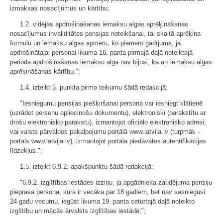
izmaksas nosacījumus un kārtību;
1.2. vidējās apdrošināšanas iemaksu algas aprēķināšanas
nosacījumus invaliditātes pensijas noteikšanai, tai skaitā aprēķina
formulu un iemaksu algas apmēru, ko piemēro gadījumā, ja
apdrošinātajai personai likuma 16. panta pirmajā daļā noteiktajā
periodā apdrošināšanas iemaksu alga nav bijusi, kā arī iemaksu algas
aprēķināšanas kārtību.";
1.4. izteikt 5. punkta pirmo teikumu šādā redakcijā:
"Iesniegumu pensijas piešķiršanai persona var iesniegt klātienē
(uzrādot personu apliecinošu dokumentu), elektroniski (parakstītu ar
drošu elektronisko parakstu), izmantojot oficiālo elektronisko adresi,
vai valsts pārvaldes pakalpojumu portālā www.latvija.lv (turpmāk -
portāls www.latvija.lv), izmantojot portāla piedāvātos autentifikācijas
līdzekļus.";
1.5. izteikt 6.9.2. apakšpunktu šādā redakcijā:
"6.9.2. izglītības iestādes izziņu, ja apgādnieka zaudējuma pensiju
pieprasa persona, kura ir vecāka par 18 gadiem, bet nav sasniegusi
24 gadu vecumu, iegūst likuma 19. panta ceturtajā daļā noteikto
izglītību un mācās ārvalsts izglītības iestādē;";