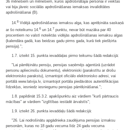
36 mēnešiem un mēnešiem, kuros apdrošinātajai personai ir veiktas
vai bija jāveic sociālās apdrošināšanas iemaksas invaliditātes
apdrošināšanai (B).
8
14.
Vidējā apdrošināšanas iemaksu alga, kas aprēķināta saskaņā
6
7
ar šo noteikumu 14.
un 14.
punktu, nevar būt mazāka par 40
procentiem no valstī noteiktās vidējās apdrošināšanas iemaksu algas
(kalendāra gadā, kas beidzas gadu pirms gada, kurā tiek piešķirta
pensija).";
1.7. izteikt 15. punkta ievaddaļas pirmo teikumu šādā redakcijā:
"Lai pārrēķinātu pensiju, pensijas saņēmējs aģentūrā (uzrādot
personu apliecinošu dokumentu), elektroniski (parakstītu ar drošu
elektronisko parakstu), izmantojot oficiālo elektronisko adresi, vai
portālā www.latvija.lv, izmantojot portāla piedāvātos autentifikācijas
līdzekļus, iesniedz iesniegumu pensijas pārrēķināšanai.";
1.8. papildināt 15.3.2. apakšpunktu aiz vārdiem "kurš pārtraucis
mācības" ar vārdiem "izglītības iestādē ārvalstīs";
1.9. izteikt 26. punkta ievaddaļu šādā redakcijā:
"26. Lai nodrošinātu apgādnieka zaudējuma pensijas izmaksu
personām, kuras no 18 gadu vecuma līdz 24 gadu vecuma