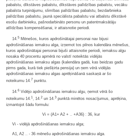
pabalstu, dīkstāves pabalstu, dīkstāves palīdzības pabalstu, vecāku
pabalsta turpinājumu, slimības palīdzības pabalstu, bezdarbnieka
palīdzības pabalstu, jaunā speciālista pabalstu vai atbalstu dīkstāvē
esošu darbinieku, pašnodarbināto personu un patentmaksātāju
atlīdzības kompensēšanai, ir attaisnotie periodi.
5
14.
Mēnešos, kuros apdrošinātajai personai nav bijusi
apdrošināšanas iemaksu alga, izņemot tos pilnos kalendāra mēnešus,
kuros apdrošinātajai personai bijuši attaisnotie periodi, iemaksu algu
nosaka 40 procentu apmērā no valstī noteiktās vidējās
apdrošināšanas iemaksu algas (kalendāra gadā, kas beidzas gadu
pirms gada, kurā tiek piešķirta pensija) un ņem vērā vidējās
apdrošināšanas iemaksu algas aprēķināšanā saskaņā ar šo
7
noteikumu 14.
punktu.
6
14.
Vidējo apdrošināšanas iemaksu algu, ņemot vērā šo
1
2
3
noteikumu 14.
, 14.
un 14.
punktā minētos nosacījumus, aprēķina,
izmantojot šādu formulu:
Vi = (A1+ A2 + .. +A36) : 36, kur
Vi - vidējā apdrošināšanas iemaksu alga;
A1, A2 .. - 36 mēnešu apdrošināšanas iemaksu alga.