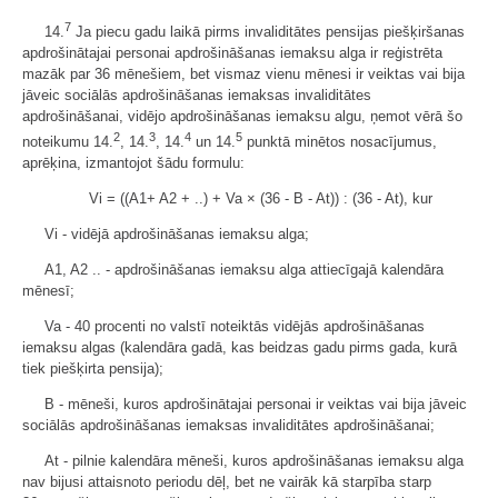
7
14.
Ja piecu gadu laikā pirms invaliditātes pensijas piešķiršanas
apdrošinātajai personai apdrošināšanas iemaksu alga ir reģistrēta
mazāk par 36 mēnešiem, bet vismaz vienu mēnesi ir veiktas vai bija
jāveic sociālās apdrošināšanas iemaksas invaliditātes
apdrošināšanai, vidējo apdrošināšanas iemaksu algu, ņemot vērā šo
2
3
4
5
noteikumu 14.
, 14.
, 14.
un 14.
punktā minētos nosacījumus,
aprēķina, izmantojot šādu formulu:
Vi = ((A1+ A2 + ..) + Va × (36 - B - At)) : (36 - At), kur
Vi - vidējā apdrošināšanas iemaksu alga;
A1, A2 .. - apdrošināšanas iemaksu alga attiecīgajā kalendāra
mēnesī;
Va - 40 procenti no valstī noteiktās vidējās apdrošināšanas
iemaksu algas (kalendāra gadā, kas beidzas gadu pirms gada, kurā
tiek piešķirta pensija);
B - mēneši, kuros apdrošinātajai personai ir veiktas vai bija jāveic
sociālās apdrošināšanas iemaksas invaliditātes apdrošināšanai;
At - pilnie kalendāra mēneši, kuros apdrošināšanas iemaksu alga
nav bijusi attaisnoto periodu dēļ, bet ne vairāk kā starpība starp