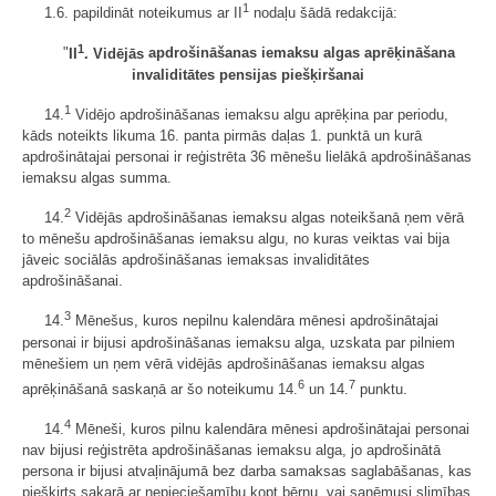
1
1.6. papildināt noteikumus ar II
nodaļu šādā redakcijā:
1
"
II
. Vidējās
apdrošināšanas iemaksu algas aprēķināšana
invaliditātes pensijas piešķiršanai
1
14.
Vidējo apdrošināšanas iemaksu algu aprēķina par periodu,
kāds noteikts likuma 16. panta pirmās daļas 1. punktā un kurā
apdrošinātajai personai ir reģistrēta 36 mēnešu lielākā apdrošināšanas
iemaksu algas summa.
2
14.
Vidējās apdrošināšanas iemaksu algas noteikšanā ņem vērā
to mēnešu apdrošināšanas iemaksu algu, no kuras veiktas vai bija
jāveic sociālās apdrošināšanas iemaksas invaliditātes
apdrošināšanai.
3
14.
Mēnešus, kuros nepilnu kalendāra mēnesi apdrošinātajai
personai ir bijusi apdrošināšanas iemaksu alga, uzskata par pilniem
mēnešiem un ņem vērā vidējās apdrošināšanas iemaksu algas
6
7
aprēķināšanā saskaņā ar šo noteikumu 14.
un 14.
punktu.
4
14.
Mēneši, kuros pilnu kalendāra mēnesi apdrošinātajai personai
nav bijusi reģistrēta apdrošināšanas iemaksu alga, jo apdrošinātā
persona ir bijusi atvaļinājumā bez darba samaksas saglabāšanas, kas
piešķirts sakarā ar nepieciešamību kopt bērnu, vai saņēmusi slimības