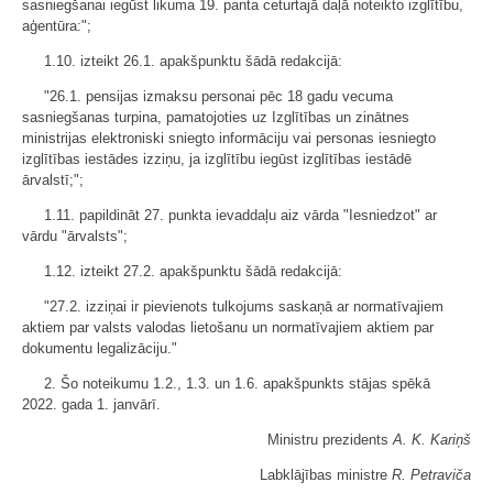
sasniegšanai iegūst likuma 19. panta ceturtajā daļā noteikto izglītību,
aģentūra:";
1.10. izteikt 26.1. apakšpunktu šādā redakcijā:
"26.1. pensijas izmaksu personai pēc 18 gadu vecuma
sasniegšanas turpina, pamatojoties uz Izglītības un zinātnes
ministrijas elektroniski sniegto informāciju vai personas iesniegto
izglītības iestādes izziņu, ja izglītību iegūst izglītības iestādē
ārvalstī;";
1.11. papildināt 27. punkta ievaddaļu aiz vārda "Iesniedzot" ar
vārdu "ārvalsts";
1.12. izteikt 27.2. apakšpunktu šādā redakcijā:
"27.2. izziņai ir pievienots tulkojums saskaņā ar normatīvajiem
aktiem par valsts valodas lietošanu un normatīvajiem aktiem par
dokumentu legalizāciju."
2. Šo noteikumu 1.2., 1.3. un 1.6. apakšpunkts stājas spēkā
2022. gada 1. janvārī.
Ministru prezidents
A. K. Kariņš
Labklājības ministre
R. Petraviča