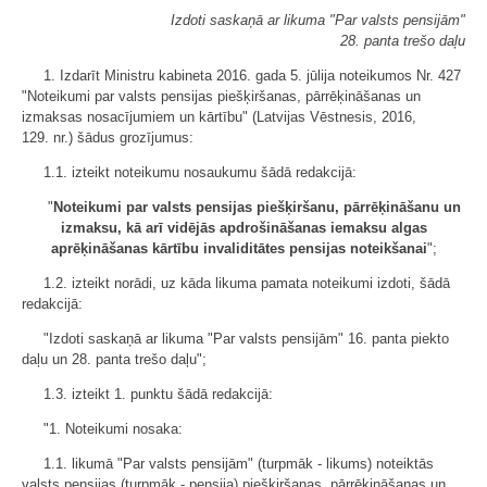
Izdoti saskaņā ar likuma "Par valsts pensijām"
28. panta trešo daļu
1. Izdarīt Ministru kabineta 2016. gada 5. jūlija noteikumos Nr. 427
"Noteikumi par valsts pensijas piešķiršanas, pārrēķināšanas un
izmaksas nosacījumiem un kārtību" (Latvijas Vēstnesis, 2016,
129. nr.) šādus grozījumus:
1.1. izteikt noteikumu nosaukumu šādā redakcijā:
"
Noteikumi par valsts pensijas piešķiršanu, pārrēķināšanu un
izmaksu, kā arī vidējās apdrošināšanas iemaksu algas
aprēķināšanas kārtību invaliditātes pensijas noteikšanai
";
1.2. izteikt norādi, uz kāda likuma pamata noteikumi izdoti, šādā
redakcijā:
"Izdoti saskaņā ar likuma "Par valsts pensijām" 16. panta piekto
daļu un 28. panta trešo daļu";
1.3. izteikt 1. punktu šādā redakcijā:
"1. Noteikumi nosaka:
1.1. likumā "Par valsts pensijām" (turpmāk - likums) noteiktās
valsts pensijas (turpmāk - pensija) piešķiršanas, pārrēķināšanas un