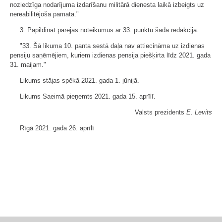
noziedzīga nodarījuma izdarīšanu militārā dienesta laikā izbeigts uz
nereabilitējoša pamata."
3. Papildināt pārejas noteikumus ar 33. punktu šādā redakcijā:
"33. Šā likuma 10. panta sestā daļa nav attiecināma uz izdienas
pensiju saņēmējiem, kuriem izdienas pensija piešķirta līdz 2021. gada
31. maijam."
Likums stājas spēkā 2021. gada 1. jūnijā.
Likums Saeimā pieņemts 2021. gada 15. aprīlī.
Valsts prezidents
E. Levits
Rīgā 2021. gada 26. aprīlī