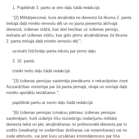
1. Papildināt 3. pantu ar otro daļu šādā redakcijā:
"(2) Militārpersonai, kura atvaļināta no dienesta šā likuma 2. panta
trešajā daļā minēto iemeslu dēļ un no jauna pieņemta aktīvajā
dienestā, izdienas stāžā, kas dod tiesības uz izdienas pensiju,
ieskaita arī izdienas stāžu, kas gūts pirms atvaļināšanas šā likuma
2. panta trešajā daļā minēto iemeslu dēļ.";
uzskatīt līdzšinējo panta tekstu par pirmo daļu.
2. 10. pantā:
izteikt trešo daļu šādā redakcijā:
"(3) Izdienas pensijas saņēmēja pienākums ir nekavējoties ziņot
Aizsardzības ministrijai par šā panta pirmajā, otrajā un sestajā daļā
minēto apstākļu iestāšanos.";
papildināt pantu ar sesto daļu šādā redakcijā:
"(6) Izdienas pensijas izmaksu pārtrauc izdienas pensijas
saņēmējam, kurš izdarījis tīšu noziedzīgu nodarījumu militārā
dienesta laikā un pēc atvaļināšanas no profesionālā dienesta par to
sodīts (neatkarīgi no sodāmības dzēšanas vai noņemšanas) vai no
soda atbrīvots, vai pret kuru uzsāktais kriminālprocess par tīša