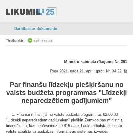
Darbības ar dokumentu
Tiesību akts:
spēkā esošs
Ministru kabineta rīkojums Nr. 261
Rīgā 2021. gada 21. aprīlī (prot. Nr. 34 22. §)
Par finanšu līdzekļu piešķiršanu no
valsts budžeta programmas "Līdzekļi
neparedzētiem gadījumiem"
1. Finanšu ministrijai no valsts budžeta programmas 02.00.00
"Līdzekļi neparedzētiem gadījumiem" piešķirt Zemkopības ministrijai
finansējumu, kas nepārsniedz 29 815
euro
, Lauku atbalsta dienesta
valsts atbalsta uzraudzības informatīvās sistēmas izveidei.