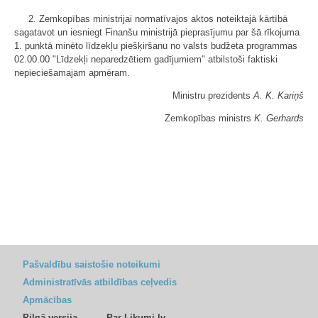
2. Zemkopības ministrijai normatīvajos aktos noteiktajā kārtībā
sagatavot un iesniegt Finanšu ministrijā pieprasījumu par šā rīkojuma
1. punktā minēto līdzekļu piešķiršanu no valsts budžeta programmas
02.00.00 "Līdzekļi neparedzētiem gadījumiem" atbilstoši faktiski
nepieciešamajam apmēram.
Ministru prezidents
A. K. Kariņš
Zemkopības ministrs
K. Gerhards
Pašvaldību saistošie noteikumi
Administratīvās atbildības ceļvedis
Apmācības
Pilnā versija
Par Likumi.lv