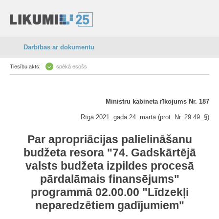
Darbības ar dokumentu
Tiesību akts:
spēkā esošs
Ministru kabineta rīkojums Nr. 187
Rīgā 2021. gada 24. martā (prot. Nr. 29 49. §)
Par apropriācijas palielināšanu
budžeta resora "74. Gadskārtējā
valsts budžeta izpildes procesā
pārdalāmais finansējums"
programmā 02.00.00 "Līdzekļi
neparedzētiem gadījumiem"