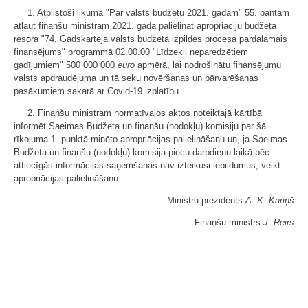
1. Atbilstoši likuma "Par valsts budžetu 2021. gadam" 55. pantam
atļaut finanšu ministram 2021. gadā palielināt apropriāciju budžeta
resora "74. Gadskārtējā valsts budžeta izpildes procesā pārdalāmais
finansējums" programmā 02.00.00 "Līdzekļi neparedzētiem
gadījumiem" 500 000 000
euro
apmērā, lai nodrošinātu finansējumu
valsts apdraudējuma un tā seku novēršanas un pārvarēšanas
pasākumiem sakarā ar Covid-19 izplatību.
2. Finanšu ministram normatīvajos aktos noteiktajā kārtībā
informēt Saeimas Budžeta un finanšu (nodokļu) komisiju par šā
rīkojuma 1. punktā minēto apropriācijas palielināšanu un, ja Saeimas
Budžeta un finanšu (nodokļu) komisija piecu darbdienu laikā pēc
attiecīgās informācijas saņemšanas nav izteikusi iebildumus, veikt
apropriācijas palielināšanu.
Ministru prezidents
A. K. Kariņš
Finanšu ministrs
J. Reirs