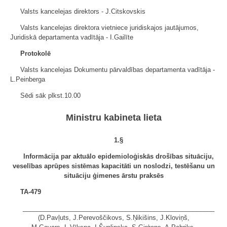
Valsts kancelejas direktors - J.Citskovskis
Valsts kancelejas direktora vietniece juridiskajos jautājumos,
Juridiskā departamenta vadītāja - I.Gailīte
Protokolē
Valsts kancelejas Dokumentu pārvaldības departamenta vadītāja -
L.Peinberga
Sēdi sāk plkst.10.00
Ministru kabineta lieta
1
.§
Informācija par aktuālo epidemioloģiskās drošības situāciju,
veselības aprūpes sistēmas kapacitāti un noslodzi, testēšanu un
situāciju ģimenes ārstu praksēs
TA-479
______________________________________________________
(D.Pavļuts, J.Perevoščikovs, S.Ņikišins, J.Kloviņš,