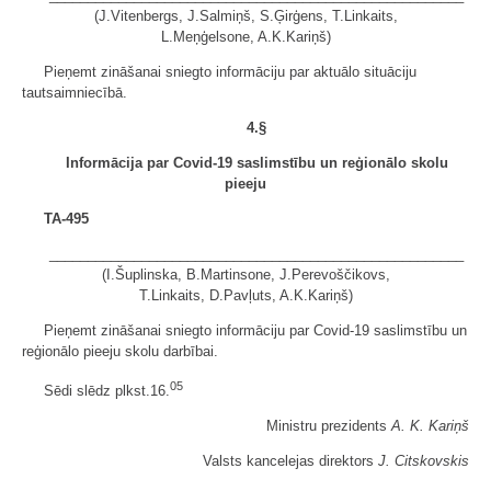
(J.Vitenbergs, J.Salmiņš, S.Ģirģens, T.Linkaits,
L.Meņģelsone, A.K.Kariņš)
Pieņemt zināšanai sniegto informāciju par aktuālo situāciju
tautsaimniecībā.
4
.§
Informācija par Covid-19 saslimstību un reģionālo skolu
pieeju
TA-495
______________________________________________________
(I.Šuplinska, B.Martinsone, J.Perevoščikovs,
T.Linkaits, D.Pavļuts, A.K.Kariņš)
Pieņemt zināšanai sniegto informāciju par Covid-19 saslimstību un
reģionālo pieeju skolu darbībai.
05
Sēdi slēdz plkst.16.
Ministru prezidents
A. K. Kariņš
Valsts kancelejas direktors
J. Citskovskis