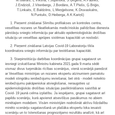
M.Gavars, L.Vīksna, I.Šuplinska, S.Ģirģens, A.Pabriks,
J.Endziņš, J.Vitenbergs, J.Bordāns, A.T.Plešs, Ģ.Briģis,
T.Linkaits, E.Baldzēns, L.Meņģelsone, K.Druvaskalns,
N.Puntulis, D.Heiberga, A.K.Kariņš)
1. Pieņemt zināšanai Slimību profilakses un kontroles centra,
veselības nozares un Neatliekamās medicīniskās palīdzības dienesta
pārstāvju sniegto informāciju par aktuālo epidemioloģiskās drošības
situāciju un veselības aprūpes sistēmas kapacitāti un noslodzi.
2. Pieņemt zināšanai Latvijas Covid-19 Laboratoriju tīkla
koordinatora sniegto informāciju par testēšanas kapacitāti.
3. Starpinstitūciju darbības koordinācijas grupai sagatavot un
iesniegt izskatīšanai Ministru kabineta 2021.gada 9.marta sēdē
vismaz divus turpmākās rīcības scenārijus, vienā scenārijā paredzot
ar Veselības ministrijas un nozares ekspertu atzinumiem pamatotu
modeli stingrāku ierobežojumu ieviešanai, bet otrā - modeli noteikto
ierobežojumu pakāpeniskai atvieglošanai, neraugoties uz
epidemioloģiskās drošības situācijas pasliktināšanos saistībā ar
Covid- 19 jaunā celma izplatību. Ja iespējams, grupai sagatavot arī
papildu scenāriju, kurā apvienot atsevišķus pasākumus no abiem
minētajiem modeļiem. Visām ministrijām nodrošināt aktīvu līdzdalību
minēto scenāriju sagatavošanā un plašāka ekspertu loka iesaisti
scenāriju un to īstenošanas prognozējamo rezultātu analīzē, kā arī