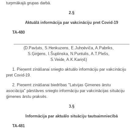
turpmākajā grupas darbā.
2
.§
Aktuālā informācija par vakcināciju pret Covid-19
TA-480
______________________________________________________
(D.Pavļuts, S.Henkuzens, E.Juhņēviča, A.Pabriks,
S.Ģirģens, I.Šuplinska, N.Puntulis, A.T.Plešs,
S.Veide, A.K.Kariņš)
1. Pieņemt zināšanai sniegto aktuālo informāciju par vakcināciju
pret Covid-19.
2. Pieņemt zināšanai biedrības "Latvijas Ģimenes ārstu
asociācija" pārstāves sniegto informāciju par vakcinācijas situāciju
ģimenes ārstu praksēs.
3
.§
Informācija par aktuālo situāciju tautsaimniecībā
TA-481
______________________________________________________