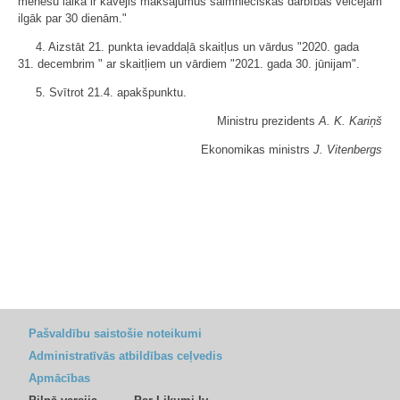
mēnešu laikā ir kavējis maksājumus saimnieciskās darbības veicējam
ilgāk par 30 dienām."
4. Aizstāt 21. punkta ievaddaļā skaitļus un vārdus "2020. gada
31. decembrim " ar skaitļiem un vārdiem "2021. gada 30. jūnijam".
5. Svītrot 21.4. apakšpunktu.
Ministru prezidents
A. K. Kariņš
Ekonomikas ministrs
J. Vitenbergs
Pašvaldību saistošie noteikumi
Administratīvās atbildības ceļvedis
Apmācības