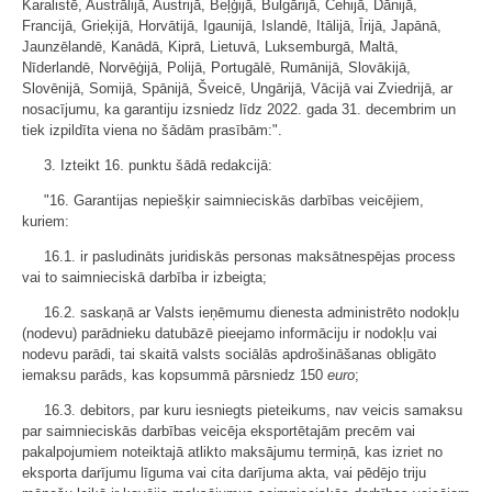
Karalistē, Austrālijā, Austrijā, Beļģijā, Bulgārijā, Čehijā, Dānijā,
Francijā, Grieķijā, Horvātijā, Igaunijā, Islandē, Itālijā, Īrijā, Japānā,
Jaunzēlandē, Kanādā, Kiprā, Lietuvā, Luksemburgā, Maltā,
Nīderlandē, Norvēģijā, Polijā, Portugālē, Rumānijā, Slovākijā,
Slovēnijā, Somijā, Spānijā, Šveicē, Ungārijā, Vācijā vai Zviedrijā, ar
nosacījumu, ka garantiju izsniedz līdz 2022. gada 31. decembrim un
tiek izpildīta viena no šādām prasībām:".
3. Izteikt 16. punktu šādā redakcijā:
"16. Garantijas nepiešķir saimnieciskās darbības veicējiem,
kuriem:
16.1. ir pasludināts juridiskās personas maksātnespējas process
vai to saimnieciskā darbība ir izbeigta;
16.2. saskaņā ar Valsts ieņēmumu dienesta administrēto nodokļu
(nodevu) parādnieku datubāzē pieejamo informāciju ir nodokļu vai
nodevu parādi, tai skaitā valsts sociālās apdrošināšanas obligāto
iemaksu parāds, kas kopsummā pārsniedz 150
euro
;
16.3. debitors, par kuru iesniegts pieteikums, nav veicis samaksu
par saimnieciskās darbības veicēja eksportētajām precēm vai
pakalpojumiem noteiktajā atlikto maksājumu termiņā, kas izriet no
eksporta darījumu līguma vai cita darījuma akta, vai pēdējo triju