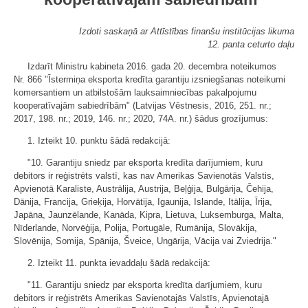
Izdoti saskaņā ar Attīstības finanšu institūcijas likuma
12. panta ceturto daļu
Izdarīt Ministru kabineta 2016. gada 20. decembra noteikumos
Nr. 866 "Īstermiņa eksporta kredīta garantiju izsniegšanas noteikumi
komersantiem un atbilstošām lauksaimniecības pakalpojumu
kooperatīvajām sabiedrībām" (Latvijas Vēstnesis, 2016, 251. nr.;
2017, 198. nr.; 2019, 146. nr.; 2020, 74A. nr.) šādus grozījumus:
1. Izteikt 10. punktu šādā redakcijā:
"10. Garantiju sniedz par eksporta kredīta darījumiem, kuru
debitors ir reģistrēts valstī, kas nav Amerikas Savienotās Valstis,
Apvienotā Karaliste, Austrālija, Austrija, Beļģija, Bulgārija, Čehija,
Dānija, Francija, Grieķija, Horvātija, Igaunija, Islande, Itālija, Īrija,
Japāna, Jaunzēlande, Kanāda, Kipra, Lietuva, Luksemburga, Malta,
Nīderlande, Norvēģija, Polija, Portugāle, Rumānija, Slovākija,
Slovēnija, Somija, Spānija, Šveice, Ungārija, Vācija vai Zviedrija."
2. Izteikt 11. punkta ievaddaļu šādā redakcijā:
"11. Garantiju sniedz par eksporta kredīta darījumiem, kuru
debitors ir reģistrēts Amerikas Savienotajās Valstīs, Apvienotajā