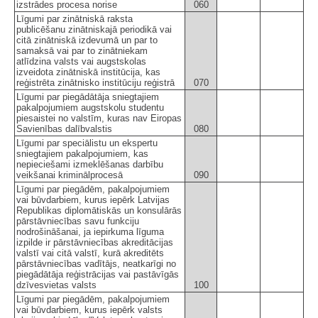
izstrādes procesa norise
060
Līgumi par zinātniskā raksta
publicēšanu zinātniskajā periodikā vai
citā zinātniskā izdevumā un par to
samaksā vai par to zinātniekam
atlīdzina valsts vai augstskolas
izveidota zinātniskā institūcija, kas
reģistrēta zinātnisko institūciju reģistrā
070
Līgumi par piegādātāja sniegtajiem
pakalpojumiem augstskolu studentu
piesaistei no valstīm, kuras nav Eiropas
Savienības dalībvalstis
080
Līgumi par speciālistu un ekspertu
sniegtajiem pakalpojumiem, kas
nepieciešami izmeklēšanas darbību
veikšanai kriminālprocesā
090
Līgumi par piegādēm, pakalpojumiem
vai būvdarbiem, kurus iepērk Latvijas
Republikas diplomātiskās un konsulārās
pārstāvniecības savu funkciju
nodrošināšanai, ja iepirkuma līguma
izpilde ir pārstāvniecības akreditācijas
valstī vai citā valstī, kurā akreditēts
pārstāvniecības vadītājs, neatkarīgi no
piegādātāja reģistrācijas vai pastāvīgās
dzīvesvietas valsts
100
Līgumi par piegādēm, pakalpojumiem
vai būvdarbiem, kurus iepērk valsts