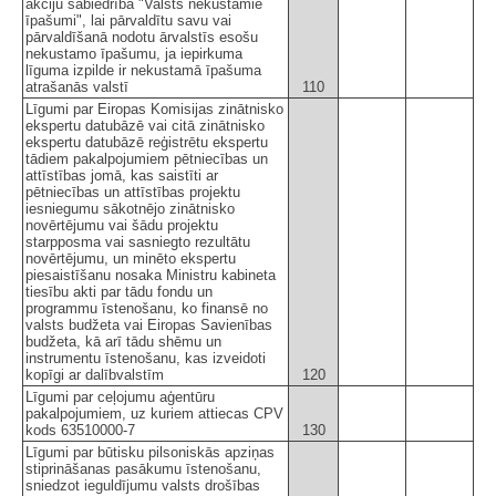
akciju sabiedrība "Valsts nekustamie
īpašumi", lai pārvaldītu savu vai
pārvaldīšanā nodotu ārvalstīs esošu
nekustamo īpašumu, ja iepirkuma
līguma izpilde ir nekustamā īpašuma
atrašanās valstī
110
Līgumi par Eiropas Komisijas zinātnisko
ekspertu datubāzē vai citā zinātnisko
ekspertu datubāzē reģistrētu ekspertu
tādiem pakalpojumiem pētniecības un
attīstības jomā, kas saistīti ar
pētniecības un attīstības projektu
iesniegumu sākotnējo zinātnisko
novērtējumu vai šādu projektu
starpposma vai sasniegto rezultātu
novērtējumu, un minēto ekspertu
piesaistīšanu nosaka Ministru kabineta
tiesību akti par tādu fondu un
programmu īstenošanu, ko finansē no
valsts budžeta vai Eiropas Savienības
budžeta, kā arī tādu shēmu un
instrumentu īstenošanu, kas izveidoti
kopīgi ar dalībvalstīm
120
Līgumi par ceļojumu aģentūru
pakalpojumiem, uz kuriem attiecas CPV
kods 63510000-7
130
Līgumi par būtisku pilsoniskās apziņas
stiprināšanas pasākumu īstenošanu,
sniedzot ieguldījumu valsts drošības