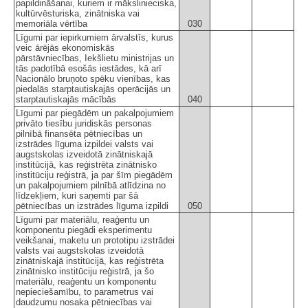
papildināšanai, kuriem ir mākslinieciska,
kultūrvēsturiska, zinātniska vai
memoriāla vērtība
030
Līgumi par iepirkumiem ārvalstīs, kurus
veic ārējās ekonomiskās
pārstāvniecības, Iekšlietu ministrijas un
tās padotībā esošās iestādes, kā arī
Nacionālo bruņoto spēku vienības, kas
piedalās starptautiskajās operācijās un
starptautiskajās mācībās
040
Līgumi par piegādēm un pakalpojumiem
privāto tiesību juridiskās personas
pilnībā finansēta pētniecības un
izstrādes līguma izpildei valsts vai
augstskolas izveidotā zinātniskajā
institūcijā, kas reģistrēta zinātnisko
institūciju reģistrā, ja par šīm piegādēm
un pakalpojumiem pilnībā atlīdzina no
līdzekļiem, kuri saņemti par šā
pētniecības un izstrādes līguma izpildi
050
Līgumi par materiālu, reaģentu un
komponentu piegādi eksperimentu
veikšanai, maketu un prototipu izstrādei
valsts vai augstskolas izveidotā
zinātniskajā institūcijā, kas reģistrēta
zinātnisko institūciju reģistrā, ja šo
materiālu, reaģentu un komponentu
nepieciešamību, to parametrus vai
daudzumu nosaka pētniecības vai