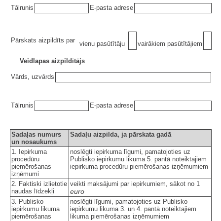
Tālrunis
E-pasta adrese
Pārskats aizpildīts par
vienu pasūtītāju
vairākiem pasūtītājiem
Veidlapas aizpildītājs
Vārds, uzvārds
Tālrunis
E-pasta adrese
Sadaļas numurs
Sadaļu aizpilda, ja pārskata gadā
un nosaukums
1. Iepirkuma
noslēgti iepirkuma līgumi, pamatojoties uz
procedūru
Publisko iepirkumu likuma 5. pantā noteiktajiem
piemērošanas
iepirkuma procedūru piemērošanas izņēmumiem
izņēmumi
2. Faktiski izlietotie
veikti maksājumi par iepirkumiem, sākot no 1
naudas līdzekļi
euro
3. Publisko
noslēgti līgumi, pamatojoties uz Publisko
iepirkumu likuma
iepirkumu likuma 3. un 4. pantā noteiktajiem
piemērošanas
likuma piemērošanas izņēmumiem