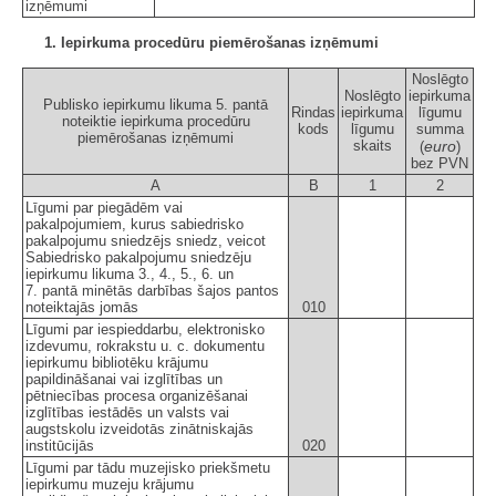
izņēmumi
1. Iepirkuma procedūru piemērošanas izņēmumi
Noslēgto
Noslēgto
iepirkuma
Publisko iepirkumu likuma 5. pantā
Rindas
iepirkuma
līgumu
noteiktie iepirkuma procedūru
kods
līgumu
summa
piemērošanas izņēmumi
skaits
euro
(
)
bez PVN
A
B
1
2
Līgumi par piegādēm vai
pakalpojumiem, kurus sabiedrisko
pakalpojumu sniedzējs sniedz, veicot
Sabiedrisko pakalpojumu sniedzēju
iepirkumu likuma 3., 4., 5., 6. un
7. pantā minētās darbības šajos pantos
noteiktajās jomās
010
Līgumi par iespieddarbu, elektronisko
izdevumu, rokrakstu u. c. dokumentu
iepirkumu bibliotēku krājumu
papildināšanai vai izglītības un
pētniecības procesa organizēšanai
izglītības iestādēs un valsts vai
augstskolu izveidotās zinātniskajās
institūcijās
020
Līgumi par tādu muzejisko priekšmetu
iepirkumu muzeju krājumu