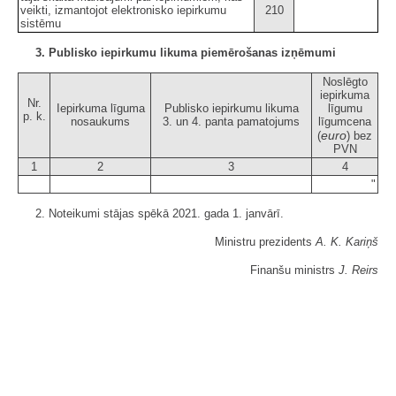
veikti, izmantojot elektronisko iepirkumu
210
sistēmu
3. Publisko iepirkumu likuma piemērošanas izņēmumi
Noslēgto
iepirkuma
Nr.
Iepirkuma līguma
Publisko iepirkumu likuma
līgumu
p. k.
nosaukums
3. un 4. panta pamatojums
līgumcena
euro
(
) bez
PVN
1
2
3
4
"
2. Noteikumi stājas spēkā 2021. gada 1. janvārī.
Ministru prezidents
A. K. Kariņš
Finanšu ministrs
J. Reirs