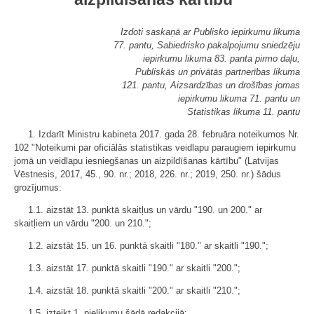
Izdoti saskaņā ar Publisko iepirkumu likuma
77. pantu, Sabiedrisko pakalpojumu sniedzēju
iepirkumu likuma 83. panta pirmo daļu,
Publiskās un privātās partnerības likuma
121. pantu, Aizsardzības un drošības jomas
iepirkumu likuma 71. pantu un
Statistikas likuma 11. pantu
1. Izdarīt Ministru kabineta 2017. gada 28. februāra noteikumos Nr.
102 "Noteikumi par oficiālās statistikas veidlapu paraugiem iepirkumu
jomā un veidlapu iesniegšanas un aizpildīšanas kārtību" (Latvijas
Vēstnesis, 2017, 45., 90. nr.; 2018, 226. nr.; 2019, 250. nr.) šādus
grozījumus:
1.1. aizstāt 13. punktā skaitļus un vārdu "190. un 200." ar
skaitļiem un vārdu "200. un 210.";
1.2. aizstāt 15. un 16. punktā skaitli "180." ar skaitli "190.";
1.3. aizstāt 17. punktā skaitli "190." ar skaitli "200.";
1.4. aizstāt 18. punktā skaitli "200." ar skaitli "210.";
1.5. izteikt 1. pielikumu šādā redakcijā: