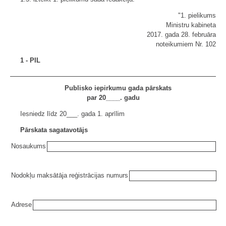
"1. pielikums
Ministru kabineta
2017. gada 28. februāra
noteikumiem Nr. 102
1 - PIL
Publisko iepirkumu gada pārskats
par 20____. gadu
Iesniedz līdz 20___. gada 1. aprīlim
Pārskata sagatavotājs
Nosaukums
Nodokļu maksātāja reģistrācijas numurs
Adrese