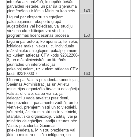
interešu aizsardzībā, ko iepērk tiešās
pārvaldes iestāde, un par šā izņēmuma
piemērošanu ir lēmis Ministru kabinets
140
Līgumi par ekspertu sniegtajiem
pakalpojumiem ekspertu grupā
augstskolas vai koledžas, vai studiju
virziena akreditācijas vai studiju
programmas licencēšanas procesā
150
Līgumi par autoru, komponistu, tēlnieku,
izklaides mākslinieku u. c. individuālo
mākslinieku sniegtajiem pakalpojumiem,
uz kuriem attiecas CPV kods 92312200-
3, un mākslinieciskās un literārās
jaunrades un interpretācijas
pakalpojumiem, uz kuriem attiecas CPV
kods 92310000-7
160
Līgumi par Valsts prezidenta kancelejas,
Saeimas Administrācijas un Ārlietu
ministrijas organizēto ārvalstu delegāciju
valsts, oficiālo, darba vizīšu, ja
delegāciju vada ārvalstu prezidenti,
viceprezidenti, parlamentu vadītāji un to
vietnieki, premjerministri un to vietnieki,
vēstnieki, ārlietu ministri un to vietnieki,
starptautisko organizāciju vadītāji vai ja
minētās delegācijas Latvijā uzturas pēc
Valsts prezidenta, Saeimas
priekšsēdētāja, Ministru prezidenta vai
ārlietu ministra oficiāla ielūguma, un