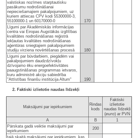
valstiskas nozīmes starptautisku
pasākumu nodrošināšanai
nepieciešamajiem pakalpojumiem, uz
kuriem attiecas CPV kodi 55300000-3,
55100000-1 un 60170000-0
170
Līgumi par Akadēmiskās informācijas
centra vai Eiropas Augstākās izglītības
kvalitātes nodrošināšanas reģistrā
iekļautas kvalitātes nodrošināšanas
aģentūras sniegtajiem pakalpojumiem
studiju virziena novērtēšanas procesā
180
Līgumi par būvdarbiem, piegādēm vai
pakalpojumiem daudzdzīvokļu
dzīvojamo ēku energoefektivitātes
paaugstināšanas programmas ietvaros,
kuru administrē akciju sabiedrība
"Attīstības finanšu institūcija Altum"
190
2. Faktiski izlietotie naudas līdzekļi
Faktiski
Rindas
izlietotie
Maksājumi par iepirkumiem
kods
naudas līdzekļi
euro
(
) ar PVN
A
B
1
Pārskata gadā veiktie maksājumi par
200
iepirkumiem
tajā skaitā maksājumi par iepirkumiem, kas