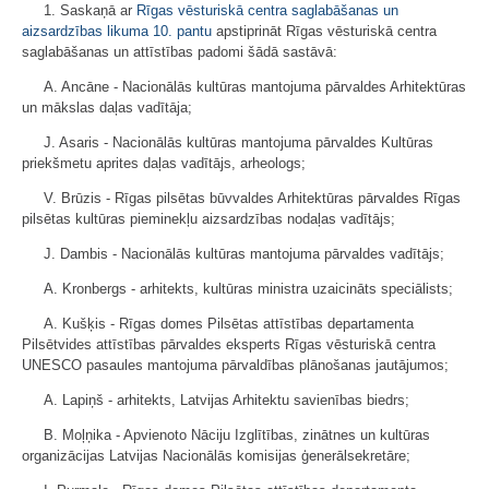
1. Saskaņā ar
Rīgas vēsturiskā centra saglabāšanas un
aizsardzības likuma
10. pantu
apstiprināt Rīgas vēsturiskā centra
saglabāšanas un attīstības padomi šādā sastāvā:
A. Ancāne - Nacionālās kultūras mantojuma pārvaldes Arhitektūras
un mākslas daļas vadītāja;
J. Asaris - Nacionālās kultūras mantojuma pārvaldes Kultūras
priekšmetu aprites daļas vadītājs, arheologs;
V. Brūzis - Rīgas pilsētas būvvaldes Arhitektūras pārvaldes Rīgas
pilsētas kultūras pieminekļu aizsardzības nodaļas vadītājs;
J. Dambis - Nacionālās kultūras mantojuma pārvaldes vadītājs;
A. Kronbergs - arhitekts, kultūras ministra uzaicināts speciālists;
A. Kušķis - Rīgas domes Pilsētas attīstības departamenta
Pilsētvides attīstības pārvaldes eksperts Rīgas vēsturiskā centra
UNESCO pasaules mantojuma pārvaldības plānošanas jautājumos;
A. Lapiņš - arhitekts, Latvijas Arhitektu savienības biedrs;
B. Moļņika - Apvienoto Nāciju Izglītības, zinātnes un kultūras
organizācijas Latvijas Nacionālās komisijas ģenerālsekretāre;