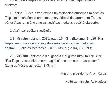
I. Purmale - Rīgas domes Pilsētas attīstības departamenta
direktore;
I. Tapiņa - Vides aizsardzības un reģionālās attīstības ministrijas
Telpiskās plānošanas un zemes pārvaldības departamenta Zemes
pārvaldības un plānojumu uzraudzības nodaļas vecākā eksperte.
2. Atzīt par spēku zaudējušu:
2.1. Ministru kabineta 2013. gada 16. jūlija rīkojumu Nr. 326 "
Par
Rīgas vēsturiskā centra saglabāšanas un attīstības padomes
sastāvu
" (Latvijas Vēstnesis, 2013, 138. nr.; 2014, 138. nr.);
2.2. Ministru kabineta 2017. gada 30. augusta rīkojumu Nr. 459
"Par Rīgas vēsturiskā centra saglabāšanas un attīstības padomi"
(Latvijas Vēstnesis, 2017, 173. nr.).
Ministru prezidents
A. K. Kariņš
Kultūras ministrs
N. Puntulis