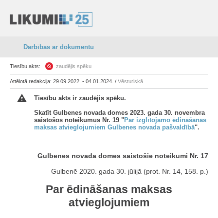
Darbības ar dokumentu
Tiesību akts:
zaudējis spēku
Attēlotā redakcija: 29.09.2022. - 04.01.2024. /
Vēsturiskā
Tiesību akts ir zaudējis spēku.
Skatīt Gulbenes novada domes 2023. gada 30. novembra
saistošos noteikumus Nr. 19 "
Par izglītojamo ēdināšanas
maksas atvieglojumiem Gulbenes novada pašvaldībā
".
Gulbenes novada domes saistošie noteikumi Nr. 17
Gulbenē 2020. gada 30. jūlijā (prot. Nr. 14, 158. p.)
Par ēdināšanas maksas
atvieglojumiem