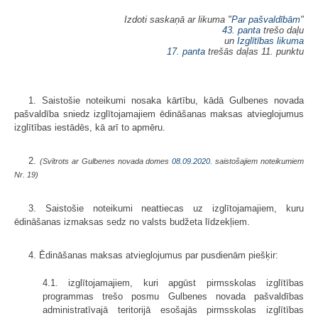
Izdoti saskaņā ar likuma "
Par pašvaldībām
"
43. panta
trešo daļu
un
Izglītības likuma
17. panta
trešās daļas 11. punktu
1. Saistošie noteikumi nosaka kārtību, kādā Gulbenes novada
pašvaldība sniedz izglītojamajiem ēdināšanas maksas atvieglojumus
izglītības iestādēs, kā arī to apmēru.
2.
(Svītrots ar Gulbenes novada domes
08.09.2020.
saistošajiem noteikumiem
Nr. 19)
3. Saistošie noteikumi neattiecas uz izglītojamajiem, kuru
ēdināšanas izmaksas sedz no valsts budžeta līdzekļiem.
4. Ēdināšanas maksas atvieglojumus par pusdienām piešķir:
4.1. izglītojamajiem, kuri apgūst pirmsskolas izglītības
programmas trešo posmu Gulbenes novada pašvaldības
administratīvajā teritorijā esošajās pirmsskolas izglītības