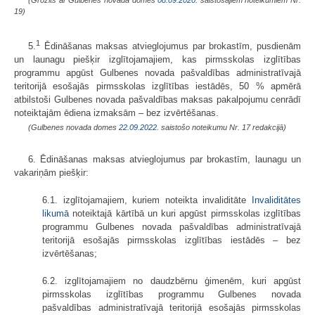
19)
1
5.
Ēdināšanas maksas atvieglojumus par brokastīm, pusdienām
un launagu piešķir izglītojamajiem, kas pirmsskolas izglītības
programmu apgūst Gulbenes novada pašvaldības administratīvajā
teritorijā esošajās pirmsskolas izglītības iestādēs, 50 % apmērā
atbilstoši Gulbenes novada pašvaldības maksas pakalpojumu cenrādī
noteiktajām ēdiena izmaksām – bez izvērtēšanas.
(Gulbenes novada domes
22.09.2022.
saistošo noteikumu Nr. 17 redakcijā)
6. Ēdināšanas maksas atvieglojumus par brokastīm, launagu un
vakariņām piešķir:
6.1. izglītojamajiem, kuriem noteikta invaliditāte
Invaliditātes
likumā
noteiktajā kārtībā un kuri apgūst pirmsskolas izglītības
programmu Gulbenes novada pašvaldības administratīvajā
teritorijā esošajās pirmsskolas izglītības iestādēs – bez
izvērtēšanas;
6.2. izglītojamajiem no daudzbērnu ģimenēm, kuri apgūst
pirmsskolas izglītības programmu Gulbenes novada
pašvaldības administratīvajā teritorijā esošajās pirmsskolas