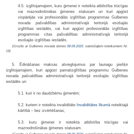
4.5. izglītojamajiem, kuru ģimenei ir noteikta atbilstība trūcīgas
vai maznodrošinātas ģimenes statusam un kuri apgūst
vispārējās vai profesionālās izglītības programmas Gulbenes
novada pašvaldības administratīvajā teritorijā esošajās
izglītības iestādēs, vai kuri apgūst profesionālās izglītības
programmas citas pašvaldības administratīvajā teritorijā
esošajās izglītības iestādēs.
(Grozīts ar Gulbenes novada domes
08.09.2020.
saistošajiem noteikumiem Nr.
19)
5. Ēdināšanas maksas atvieglojumus par launagu piešķir
izglītojamajiem, kuri apgūst pamatizglītības programmu Gulbenes
novada pašvaldības administratīvajā teritorijā esošajās izglītības
iestādēs un:
5.1. kuri ir no daudzbērnu ģimenēm;
5.2. kuriem ir noteikta invaliditāte
Invaliditātes likumā
noteiktajā
kārtībā – bez izvērtēšanas;
5.3. kuru ģimenei ir noteikta atbilstība trūcīgas vai
maznodrošinātas ģimenes statusam.
(Grozīts ar Gulbenes novada domes
08.09.2020.
saistošajiem noteikumiem Nr.