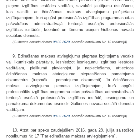
pieņem izglītības iestādes vadītājs, savukārt jautājumu risināšanu,
kas saistīti ar ēdināšanas maksas atvieglojumu piešķiršanu
izglītojamajiem, kuri apgūst profesionālās izglītības programmas citas
pašvaldības administratīvajā teritorijā esošajās profesionālās
izglītības iestādēs, koordinē un lēmumu pieņem Gulbenes novada
sociālais dienests.
(Gulbenes novada domes
08.09.2020.
saistošo noteikumu Nr. 19 redakcijā)
9. Ēdināšanas maksas atvieglojumu pieprasa izglītojamā vecāks
vai likumiskais pārstāvis, iesniedzot iesniegumu izglītības iestādes
vadītājam, pielikumā pievienojot, ja nepieciešams, attiecīgos
ēdināšanas maksas atvieglojuma pieprasīšanas pamatojuma
dokumentus (turpmāk – pamatojuma dokumenti). Ja ēdināšanas
maksas atvieglojumu pieprasa izglītojamajam, kurš apgūst
profesionālās izglītības programmu citas pašvaldības administratīvajā
teritorijā esošajā profesionālās izglītības iestādē, iesniegumu un
pamatojuma dokumentus iesniedz Gulbenes novada sociālā dienesta
vadītājam.
(Gulbenes novada domes
08.09.2020.
saistošo noteikumu Nr. 19 redakcijā)
10. Atzīt par spēku zaudējušiem 2016. gada 28. jūlija saistošos
noteikumus Nr. 17 "Par ēdināšanas maksas atvieglojumiem".