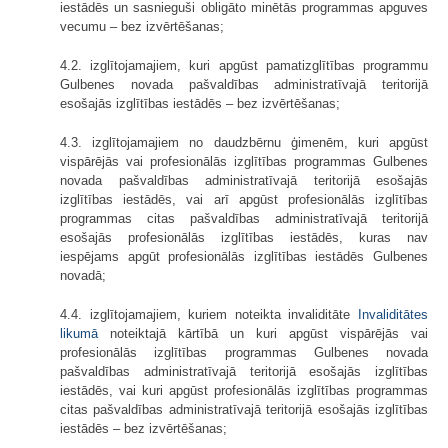
iestādēs un sasnieguši obligāto minētās programmas apguves
vecumu – bez izvērtēšanas;
4.2. izglītojamajiem, kuri apgūst pamatizglītības programmu
Gulbenes novada pašvaldības administratīvajā teritorijā
esošajās izglītības iestādēs – bez izvērtēšanas;
4.3. izglītojamajiem no daudzbērnu ģimenēm, kuri apgūst
vispārējās vai profesionālās izglītības programmas Gulbenes
novada pašvaldības administratīvajā teritorijā esošajās
izglītības iestādēs, vai arī apgūst profesionālās izglītības
programmas citas pašvaldības administratīvajā teritorijā
esošajās profesionālās izglītības iestādēs, kuras nav
iespējams apgūt profesionālās izglītības iestādēs Gulbenes
novadā;
4.4. izglītojamajiem, kuriem noteikta invaliditāte
Invaliditātes
likumā
noteiktajā kārtībā un kuri apgūst vispārējās vai
profesionālās izglītības programmas Gulbenes novada
pašvaldības administratīvajā teritorijā esošajās izglītības
iestādēs, vai kuri apgūst profesionālās izglītības programmas
citas pašvaldības administratīvajā teritorijā esošajās izglītības
iestādēs – bez izvērtēšanas;