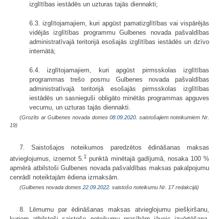
izglītības iestādēs un uzturas tajās diennakti;
6.3. izglītojamajiem, kuri apgūst pamatizglītības vai vispārējās
vidējās izglītības programmu Gulbenes novada pašvaldības
administratīvajā teritorijā esošajās izglītības iestādēs un dzīvo
internātā;
6.4. izglītojamajiem, kuri apgūst pirmsskolas izglītības
programmas trešo posmu Gulbenes novada pašvaldības
administratīvajā teritorijā esošajās pirmsskolas izglītības
iestādēs un sasnieguši obligāto minētās programmas apguves
vecumu, un uzturas tajās diennakti.
(Grozīts ar Gulbenes novada domes
08.09.2020.
saistošajiem noteikumiem Nr.
19)
7. Saistošajos noteikumos paredzētos ēdināšanas maksas
1
atvieglojumus, izņemot 5.
punktā minētajā gadījumā, nosaka 100 %
apmērā atbilstoši Gulbenes novada pašvaldības maksas pakalpojumu
cenrādī noteiktajām ēdiena izmaksām.
(Gulbenes novada domes
22.09.2022.
saistošo noteikumu Nr. 17 redakcijā)
8. Lēmumu par ēdināšanas maksas atvieglojumu piešķiršanu,
kuriem atbilstoši saistošo noteikumu prasībām jāveic izvērtēšana,