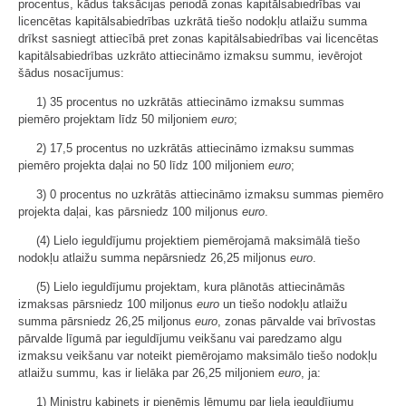
procentus, kādus taksācijas periodā zonas kapitālsabiedrības vai
licencētas kapitālsabiedrības uzkrātā tiešo nodokļu atlaižu summa
drīkst sasniegt attiecībā pret zonas kapitālsabiedrības vai licencētas
kapitālsabiedrības uzkrāto attiecināmo izmaksu summu, ievērojot
šādus nosacījumus:
1) 35 procentus no uzkrātās attiecināmo izmaksu summas
piemēro projektam līdz 50 miljoniem
euro
;
2) 17,5 procentus no uzkrātās attiecināmo izmaksu summas
piemēro projekta daļai no 50 līdz 100 miljoniem
euro
;
3) 0 procentus no uzkrātās attiecināmo izmaksu summas piemēro
projekta daļai, kas pārsniedz 100 miljonus
euro
.
(4) Lielo ieguldījumu projektiem piemērojamā maksimālā tiešo
nodokļu atlaižu summa nepārsniedz 26,25 miljonus
euro
.
(5) Lielo ieguldījumu projektam, kura plānotās attiecināmās
izmaksas pārsniedz 100 miljonus
euro
un tiešo nodokļu atlaižu
summa pārsniedz 26,25 miljonus
euro
, zonas pārvalde vai brīvostas
pārvalde līgumā par ieguldījumu veikšanu vai paredzamo algu
izmaksu veikšanu var noteikt piemērojamo maksimālo tiešo nodokļu
atlaižu summu, kas ir lielāka par 26,25 miljoniem
euro
, ja:
1) Ministru kabinets ir pieņēmis lēmumu par liela ieguldījumu