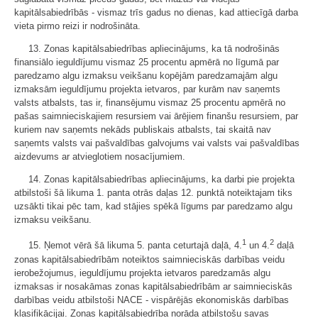
kapitālsabiedrībās - vismaz trīs gadus no dienas, kad attiecīgā darba
vieta pirmo reizi ir nodrošināta.
13. Zonas kapitālsabiedrības apliecinājums, ka tā nodrošinās
finansiālo ieguldījumu vismaz 25 procentu apmērā no līgumā par
paredzamo algu izmaksu veikšanu kopējām paredzamajām algu
izmaksām ieguldījumu projekta ietvaros, par kurām nav saņemts
valsts atbalsts, tas ir, finansējumu vismaz 25 procentu apmērā no
pašas saimnieciskajiem resursiem vai ārējiem finanšu resursiem, par
kuriem nav saņemts nekāds publiskais atbalsts, tai skaitā nav
saņemts valsts vai pašvaldības galvojums vai valsts vai pašvaldības
aizdevums ar atvieglotiem nosacījumiem.
14. Zonas kapitālsabiedrības apliecinājums, ka darbi pie projekta
atbilstoši šā likuma 1. panta otrās daļas 12. punktā noteiktajam tiks
uzsākti tikai pēc tam, kad stājies spēkā līgums par paredzamo algu
izmaksu veikšanu.
1
2
15. Ņemot vērā šā likuma 5. panta ceturtajā daļā, 4.
un 4.
daļā
zonas kapitālsabiedrībām noteiktos saimnieciskās darbības veidu
ierobežojumus, ieguldījumu projekta ietvaros paredzamās algu
izmaksas ir nosakāmas zonas kapitālsabiedrībām ar saimnieciskās
darbības veidu atbilstoši NACE - vispārējās ekonomiskās darbības
klasifikācijai. Zonas kapitālsabiedrība norāda atbilstošu savas