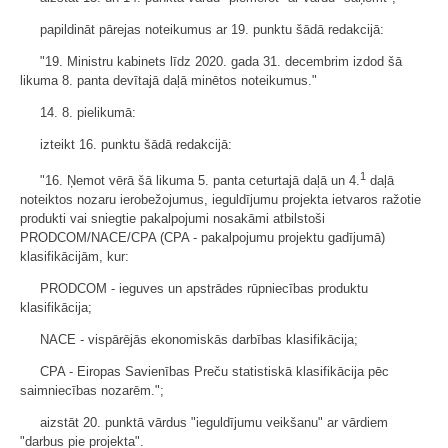
papildināt pārejas noteikumus ar 19. punktu šādā redakcijā:
"19. Ministru kabinets līdz 2020. gada 31. decembrim izdod šā
likuma 8. panta devītajā daļā minētos noteikumus."
14. 8. pielikumā:
izteikt 16. punktu šādā redakcijā:
1
"16. Ņemot vērā šā likuma 5. panta ceturtajā daļā un 4.
daļā
noteiktos nozaru ierobežojumus, ieguldījumu projekta ietvaros ražotie
produkti vai sniegtie pakalpojumi nosakāmi atbilstoši
PRODCOM/NACE/CPA (CPA - pakalpojumu projektu gadījumā)
klasifikācijām, kur:
PRODCOM - ieguves un apstrādes rūpniecības produktu
klasifikācija;
NACE - vispārējās ekonomiskās darbības klasifikācija;
CPA - Eiropas Savienības Preču statistiskā klasifikācija pēc
saimniecības nozarēm.";
aizstāt 20. punktā vārdus "ieguldījumu veikšanu" ar vārdiem
"darbus pie projekta".