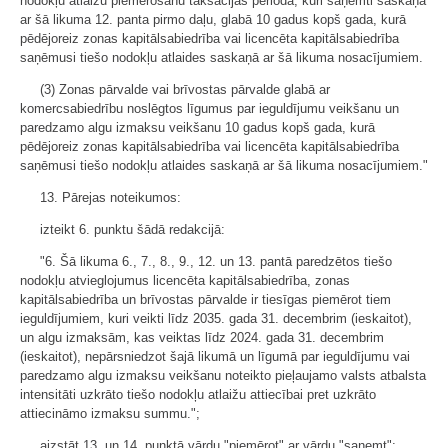
nodokļu atlaižu piemērošanu taksācijas periodā, kuri saņemti saskaņā
ar šā likuma 12. panta pirmo daļu, glabā 10 gadus kopš gada, kurā
pēdējoreiz zonas kapitālsabiedrība vai licencēta kapitālsabiedrība
saņēmusi tiešo nodokļu atlaides saskaņā ar šā likuma nosacījumiem.
(3) Zonas pārvalde vai brīvostas pārvalde glabā ar
komercsabiedrību noslēgtos līgumus par ieguldījumu veikšanu un
paredzamo algu izmaksu veikšanu 10 gadus kopš gada, kurā
pēdējoreiz zonas kapitālsabiedrība vai licencēta kapitālsabiedrība
saņēmusi tiešo nodokļu atlaides saskaņā ar šā likuma nosacījumiem."
13. Pārejas noteikumos:
izteikt 6. punktu šādā redakcijā:
"6. Šā likuma 6., 7., 8., 9., 12. un 13. pantā paredzētos tiešo
nodokļu atvieglojumus licencēta kapitālsabiedrība, zonas
kapitālsabiedrība un brīvostas pārvalde ir tiesīgas piemērot tiem
ieguldījumiem, kuri veikti līdz 2035. gada 31. decembrim (ieskaitot),
un algu izmaksām, kas veiktas līdz 2024. gada 31. decembrim
(ieskaitot), nepārsniedzot šajā likumā un līgumā par ieguldījumu vai
paredzamo algu izmaksu veikšanu noteikto pieļaujamo valsts atbalsta
intensitāti uzkrāto tiešo nodokļu atlaižu attiecībai pret uzkrāto
attiecināmo izmaksu summu.";
aizstāt 13. un 14. punktā vārdu "piemērot" ar vārdu "saņemt";