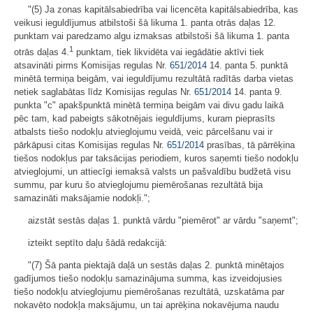
"(5) Ja zonas kapitālsabiedrība vai licencēta kapitālsabiedrība, kas
veikusi ieguldījumus atbilstoši šā likuma 1. panta otrās daļas 12.
punktam vai paredzamo algu izmaksas atbilstoši šā likuma 1. panta
1
otrās daļas 4.
punktam, tiek likvidēta vai iegādātie aktīvi tiek
atsavināti pirms Komisijas regulas Nr.
651/2014
14. panta 5. punktā
minētā termiņa beigām, vai ieguldījumu rezultātā radītās darba vietas
netiek saglabātas līdz Komisijas regulas Nr.
651/2014
14. panta 9.
punkta "c" apakšpunktā minētā termiņa beigām vai divu gadu laikā
pēc tam, kad pabeigts sākotnējais ieguldījums, kuram pieprasīts
atbalsts tiešo nodokļu atvieglojumu veidā, veic pārcelšanu vai ir
pārkāpusi citas Komisijas regulas Nr.
651/2014
prasības, tā pārrēķina
tiešos nodokļus par taksācijas periodiem, kuros saņemti tiešo nodokļu
atvieglojumi, un attiecīgi iemaksā valsts un pašvaldību budžetā visu
summu, par kuru šo atvieglojumu piemērošanas rezultātā bija
samazināti maksājamie nodokļi.";
aizstāt sestās daļas 1. punktā vārdu "piemērot" ar vārdu "saņemt";
izteikt septīto daļu šādā redakcijā:
"(7) Šā panta piektajā daļā un sestās daļas 2. punktā minētajos
gadījumos tiešo nodokļu samazinājuma summa, kas izveidojusies
tiešo nodokļu atvieglojumu piemērošanas rezultātā, uzskatāma par
nokavēto nodokļa maksājumu, un tai aprēķina nokavējuma naudu