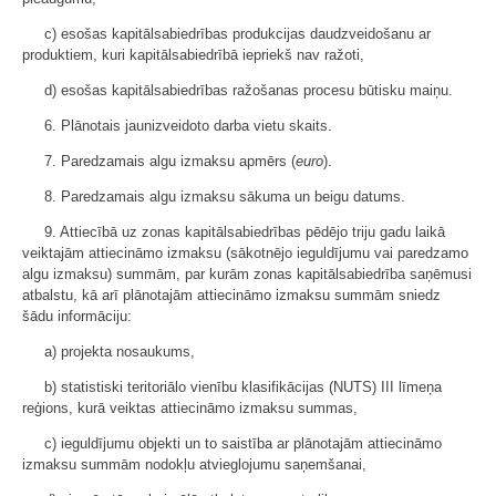
c) esošas kapitālsabiedrības produkcijas daudzveidošanu ar
produktiem, kuri kapitālsabiedrībā iepriekš nav ražoti,
d) esošas kapitālsabiedrības ražošanas procesu būtisku maiņu.
6. Plānotais jaunizveidoto darba vietu skaits.
7. Paredzamais algu izmaksu apmērs (
euro
).
8. Paredzamais algu izmaksu sākuma un beigu datums.
9. Attiecībā uz zonas kapitālsabiedrības pēdējo triju gadu laikā
veiktajām attiecināmo izmaksu (sākotnējo ieguldījumu vai paredzamo
algu izmaksu) summām, par kurām zonas kapitālsabiedrība saņēmusi
atbalstu, kā arī plānotajām attiecināmo izmaksu summām sniedz
šādu informāciju:
a) projekta nosaukums,
b) statistiski teritoriālo vienību klasifikācijas (NUTS) III līmeņa
reģions, kurā veiktas attiecināmo izmaksu summas,
c) ieguldījumu objekti un to saistība ar plānotajām attiecināmo
izmaksu summām nodokļu atvieglojumu saņemšanai,