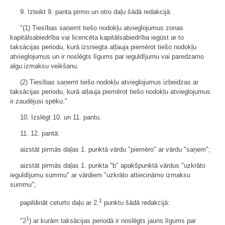
9. Izteikt 9. panta pirmo un otro daļu šādā redakcijā:
"(1) Tiesības saņemt tiešo nodokļu atvieglojumus zonas
kapitālsabiedrība vai licencēta kapitālsabiedrība iegūst ar to
taksācijas periodu, kurā izsniegta atļauja piemērot tiešo nodokļu
atvieglojumus un ir noslēgts līgums par ieguldījumu vai paredzamo
algu izmaksu veikšanu.
(2) Tiesības saņemt tiešo nodokļu atvieglojumus izbeidzas ar
taksācijas periodu, kurā atļauja piemērot tiešo nodokļu atvieglojumus
ir zaudējusi spēku."
10. Izslēgt 10. un 11. pantu.
11. 12. pantā:
aizstāt pirmās daļas 1. punktā vārdu "piemēro" ar vārdu "saņem";
aizstāt pirmās daļas 1. punkta "b" apakšpunktā vārdus "uzkrāto
ieguldījumu summu" ar vārdiem "uzkrāto attiecināmo izmaksu
summu";
1
papildināt ceturto daļu ar 2.
punktu šādā redakcijā:
1
"2
) ar kurām taksācijas periodā ir noslēgts jauns līgums par