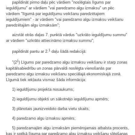
papildināt pirmo daļu pēc vārdiem "noslēgtais līgums par
ieguldījumu" ar vārdiem "vai paredzamo algu izmaksu" un pēc
vārdiem "līgumā par ieguldījumu veikšanu paredzētajiem
ieguldījumiem" - ar vārdiem "vai paredzamo algu izmaksu veikšanu
paredzētajām algu izmaksām";
aizstāt otrās daļas 7. punktā vārdus "uzkrāto ieguldījumu summu"
ar vārdiem "uzkrāto attiecināmo izmaksu summu";
1
papildināt pantu ar 2.
daļu šādā redakcijā:
1
"(2
) Līgums par paredzamo algu izmaksu veikšanu ir starp zonas
kapitālsabiedrību un zonas pārvaldi noslēgta vienošanās par
paredzamo algu izmaksu veikšanu speciālajā ekonomiskajā zonā.
Līgumā tiek iekļauta vismaz šāda informācija:
1) ieguldījumu projekta nosaukums;
2) ieguldījumu objekti un sākotnējo ieguldījumu apmērs;
3) plānotais jaunizveidoto darba vietu skaits;
4) paredzamo algu izmaksu apmērs;
5) paredzamajām algu izmaksām piemērojamais atbalsta procents,
kas ir spēkā līguma par paredzamo algu izmaksu veikšanu slēgšanas