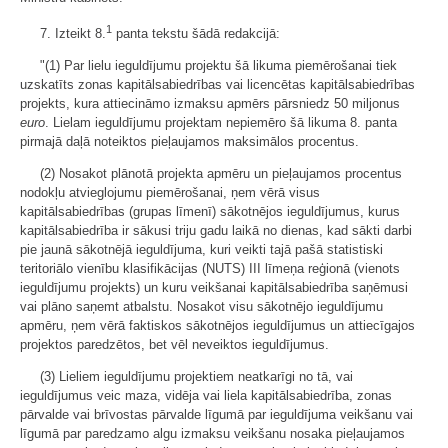
1
7. Izteikt 8.
panta tekstu šādā redakcijā:
"(1) Par lielu ieguldījumu projektu šā likuma piemērošanai tiek
uzskatīts zonas kapitālsabiedrības vai licencētas kapitālsabiedrības
projekts, kura attiecināmo izmaksu apmērs pārsniedz 50 miljonus
euro
. Lielam ieguldījumu projektam nepiemēro šā likuma 8. panta
pirmajā daļā noteiktos pieļaujamos maksimālos procentus.
(2) Nosakot plānotā projekta apmēru un pieļaujamos procentus
nodokļu atvieglojumu piemērošanai, ņem vērā visus
kapitālsabiedrības (grupas līmenī) sākotnējos ieguldījumus, kurus
kapitālsabiedrība ir sākusi triju gadu laikā no dienas, kad sākti darbi
pie jaunā sākotnējā ieguldījuma, kuri veikti tajā pašā statistiski
teritoriālo vienību klasifikācijas (NUTS) III līmeņa reģionā (vienots
ieguldījumu projekts) un kuru veikšanai kapitālsabiedrība saņēmusi
vai plāno saņemt atbalstu. Nosakot visu sākotnējo ieguldījumu
apmēru, ņem vērā faktiskos sākotnējos ieguldījumus un attiecīgajos
projektos paredzētos, bet vēl neveiktos ieguldījumus.
(3) Lieliem ieguldījumu projektiem neatkarīgi no tā, vai
ieguldījumus veic maza, vidēja vai liela kapitālsabiedrība, zonas
pārvalde vai brīvostas pārvalde līgumā par ieguldījuma veikšanu vai
līgumā par paredzamo algu izmaksu veikšanu nosaka pieļaujamos