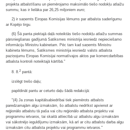
projekta atbalstīšanu un piemērojamo maksimālo tiešo nodokļu atlaižu
summu, kas ir lielāka par 26,25 miljoniem
euro
;
2) ir saņemts Eiropas Komisijas lēmums par atbalsta saderīgumu
ar Kopējo tirgu.
(6) Šā panta piektajā daļā noteiktās tiešo nodokļu atlaižu summas
pārsniegšanas gadījumā Satiksmes ministrija iesniedz nepieciešamo
informāciju Ministru kabinetam. Pēc tam kad saņemts Ministru
kabineta lēmums, Satiksmes ministrija iesniedz valsts atbalsta
paziņojumu Eiropas Komisijai normatīvajos aktos par komercdarbības
atbalsta kontroli noteiktajā kārtībā."
2
8. 8.
pantā:
izslēgt trešo daļu;
papildināt pantu ar ceturto daļu šādā redakcijā:
"(4) Ja zonas kapitālsabiedrībai tiek piemērots atbalsts
paredzamajām algu izmaksām, šo atbalstu nedrīkst apvienot ar
reģionālo atbalstu tā paša vai citu reģionālo atbalsta projektu vai
programmu ietvaros, tai skaitā attiecībā uz atbalstu algu izmaksām
vai sākotnējo ieguldījumu izmaksām, kā arī ar citu atbalstu darba algu
izmaksām citu atbalsta projektu vai programmu ietvaros."