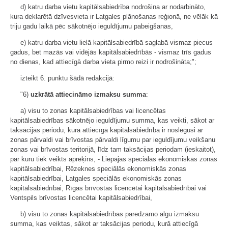
d) katru darba vietu kapitālsabiedrība nodrošina ar nodarbināto,
kura deklarētā dzīvesvieta ir Latgales plānošanas reģionā, ne vēlāk kā
triju gadu laikā pēc sākotnējo ieguldījumu pabeigšanas,
e) katru darba vietu lielā kapitālsabiedrībā saglabā vismaz piecus
gadus, bet mazās vai vidējās kapitālsabiedrībās - vismaz trīs gadus
no dienas, kad attiecīgā darba vieta pirmo reizi ir nodrošināta;";
izteikt 6. punktu šādā redakcijā:
"6)
uzkrātā attiecināmo izmaksu summa
:
a) visu to zonas kapitālsabiedrības vai licencētas
kapitālsabiedrības sākotnējo ieguldījumu summa, kas veikti, sākot ar
taksācijas periodu, kurā attiecīgā kapitālsabiedrība ir noslēgusi ar
zonas pārvaldi vai brīvostas pārvaldi līgumu par ieguldījumu veikšanu
zonas vai brīvostas teritorijā, līdz tam taksācijas periodam (ieskaitot),
par kuru tiek veikts aprēķins, - Liepājas speciālās ekonomiskās zonas
kapitālsabiedrībai, Rēzeknes speciālās ekonomiskās zonas
kapitālsabiedrībai, Latgales speciālās ekonomiskās zonas
kapitālsabiedrībai, Rīgas brīvostas licencētai kapitālsabiedrībai vai
Ventspils brīvostas licencētai kapitālsabiedrībai,
b) visu to zonas kapitālsabiedrības paredzamo algu izmaksu
summa, kas veiktas, sākot ar taksācijas periodu, kurā attiecīgā