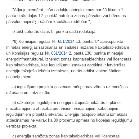
"Atļauju piemērot tiešo nodokļu atvieglojumus par šā likuma 1.
panta otrās daļas 12. punktā noteikto zonas pārvalde vai brīvostas
pārvalde nepiešķir šādām kapitālsabiedrībām:";
izteikt ceturtās daļas 8. punktu šādā redakcijā:
"8) Komisijas regulas Nr.
651/2014
13. panta "b" apakšpunktā
minētās enerģijas ražošanas un sadales nozares kapitālsabiedrībām
un Komisijas regulas Nr.
651/2014
2. panta 130. punktā minētajai
energoinfrastruktūrai, izņemot zonas kapitālsabiedrības vai licencētas
kapitālsabiedrības, kas ieguldījumu izmaksu aprēķinā ir ietvērušas
enerģiju ražojošo iekārtu izmaksas, un tās atbilst visiem šādiem
nosacījumiem:
a) ieguldījumu projekta galvenais mērķis nav vērsts uz enerģijas
ražošanu un tirdzniecību,
b) sākotnējie ieguldījumi enerģiju ražojošās iekārtās ir plānoti
mazākā apjomā attiecībā pret visiem veicamajiem sākotnējiem
ieguldījumiem projekta ietvaros. Enerģiju ražojošo iekārtu izmaksas
attiecināmas ne vairāk kā 30 procentu apmērā no kopējās ieguldījumu
vērtības projektā,
c) enerģija saražota zonas kapitālsabiedrības vai licencētas