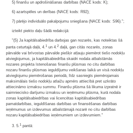
5) finanšu un apdrošināšanas darbības (NACE kods: K);
6) azartspēles un derības (NACE kods: R92);
7) pārējo individuālo pakalpojumu sniegšana (NACE kods: S96).";
izteikt piekto daļu šādā redakcijā:
"(5) Ja kapitālsabiedrība darbojas gan nozarēs, kas noteiktas šā
1
2
panta ceturtajā daļā, 4.
un 4.
daļā, gan citās nozarēs, zonas
pārvalde vai brīvostas pārvalde piešķir atļauju piemērot tiešo nodokļu
atvieglojumus, ja kapitālsabiedrība skaidri nodala atbalstāmās
nozares projekta īstenošanas finanšu plūsmas no citu darbības
nozaru finanšu plūsmas ieguldījumu veikšanas laikā un visā nodokļu
atvieglojumu piemērošanas periodā, līdz sasniegts piemērojamais
maksimālais tiešo nodokļu atlaižu apmērs attiecībā pret uzkrāto
attiecināmo izmaksu summu. Finanšu plūsma šā likuma izpratnē ir
saimniecisko darījumu izmaksu un ieņēmumu plūsma, kurā nodala
zonas kapitālsabiedrības vai licencētas kapitālsabiedrības
pamatdarbības, ieguldīšanas darbības un finansēšanas darbības
ieņēmumus un izdevumus atbalstāmajā nozarē no citu darbības
nozaru kapitālsabiedrības ieņēmumiem un izdevumiem."
1
3. 5.
pantā: