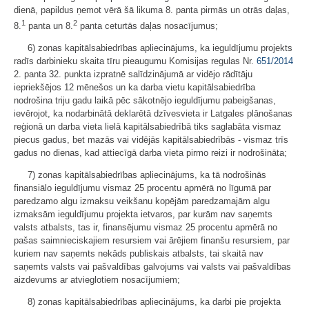
dienā, papildus ņemot vērā šā likuma 8. panta pirmās un otrās daļas,
1
2
8.
panta un 8.
panta ceturtās daļas nosacījumus;
6) zonas kapitālsabiedrības apliecinājums, ka ieguldījumu projekts
radīs darbinieku skaita tīru pieaugumu Komisijas regulas Nr.
651/2014
2. panta 32. punkta izpratnē salīdzinājumā ar vidējo rādītāju
iepriekšējos 12 mēnešos un ka darba vietu kapitālsabiedrība
nodrošina triju gadu laikā pēc sākotnējo ieguldījumu pabeigšanas,
ievērojot, ka nodarbinātā deklarētā dzīvesvieta ir Latgales plānošanas
reģionā un darba vieta lielā kapitālsabiedrībā tiks saglabāta vismaz
piecus gadus, bet mazās vai vidējās kapitālsabiedrībās - vismaz trīs
gadus no dienas, kad attiecīgā darba vieta pirmo reizi ir nodrošināta;
7) zonas kapitālsabiedrības apliecinājums, ka tā nodrošinās
finansiālo ieguldījumu vismaz 25 procentu apmērā no līgumā par
paredzamo algu izmaksu veikšanu kopējām paredzamajām algu
izmaksām ieguldījumu projekta ietvaros, par kurām nav saņemts
valsts atbalsts, tas ir, finansējumu vismaz 25 procentu apmērā no
pašas saimnieciskajiem resursiem vai ārējiem finanšu resursiem, par
kuriem nav saņemts nekāds publiskais atbalsts, tai skaitā nav
saņemts valsts vai pašvaldības galvojums vai valsts vai pašvaldības
aizdevums ar atvieglotiem nosacījumiem;
8) zonas kapitālsabiedrības apliecinājums, ka darbi pie projekta