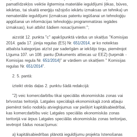
pamatlīdzekļos veiktie ilgtermiņa materiālie ieguldījumi (ēkas, būves,
iekārtas, tai skaitā enerģiju ražojošo iekārtu izmaksas un tehnika) un
nemateriālie ieguldījumi (izmaksas patentu iegūšanai un tehnoloģiju
apgūšanai un informācijas tehnoloģiju programmatūras iegādes
izmaksas), kuri atbilst šādiem nosacījumiem:";
aizstāt 12. punkta "c" apakšpunktā vārdus un skaitļus "Komisijas
2014. gada 17. jūnija regulas (ES) Nr.
651/2014
, ar ko noteiktas
atbalsta kategorijas atzīst par saderīgām ar iekšējo tirgu, piemērojot
Līguma 107. un 108. pantu (Dokuments attiecas uz EEZ) (turpmāk -
Komisijas regula Nr.
651/2014
)" ar vārdiem un skaitļiem " Komisijas
regulas Nr.
651/2014
".
2. 5. pantā:
izteikt otrās daļas 2. punktu šādā redakcijā:
"2) veic komercdarbību tikai speciālās ekonomiskās zonas vai
brīvostas teritorijā. Latgales speciālajā ekonomiskajā zonā atļauju
piemērot tiešo nodokļu atvieglojumus var piešķirt kapitālsabiedrībai,
kas komercdarbību veic Latgales speciālās ekonomiskās zonas
teritorijā vai ārpus Latgales speciālās ekonomiskās zonas teritorijas,
ievērojot šādus nosacījumus:
a) kapitālsabiedrības plānotā ieguldījumu projekta īstenošanas