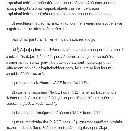
kapitālsabiedrības pašpatēriņam, un enerģijas ražošanas jaudai ir
jābūt pielāgotai zonas kapitālsabiedrības vai licencētas
kapitālsabiedrības ražošanas vai pakalpojumu nodrošināšanai,
d) ieguldījumi attiecināmi uz atjaunojamiem enerģijas avotiem vai
augstas efektivitātes koģenerāciju.";
1
2
papildināt pantu ar 4.
un 4.
daļu šādā redakcijā:
1
"(4
) Atļauju piemērot tiešo nodokļu atvieglojumus par šā likuma 1.
1
panta otrās daļas 4.
un 12. punktā noteikto Latgales speciālās
ekonomiskās zonas pārvalde papildus šā panta ceturtajā daļā
minētajam nepiešķir kapitālsabiedrībām, kas īsteno ieguldījumu
projektu šādās nozarēs:
1) tabakas audzēšana (NACE kods: A01.15);
2) dzērienu ražošana (NACE kods: C11), izņemot bezalkohola
dzērienu ražošanu; minerālūdeņu un pudelēs iepildītu citu ūdeņu
ražošana (NACE kods: 11.07);
3) tabakas izstrādājumu ražošana (NACE kods: C12);
4) mazumtirdzniecība (NACE kods: G), izņemot saražoto produktu
mazumtirdzniecību ražošanas teritorijās Latgales speciālajā