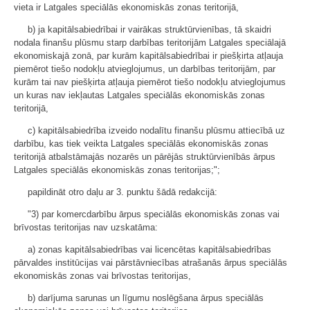
vieta ir Latgales speciālās ekonomiskās zonas teritorijā,
b) ja kapitālsabiedrībai ir vairākas struktūrvienības, tā skaidri
nodala finanšu plūsmu starp darbības teritorijām Latgales speciālajā
ekonomiskajā zonā, par kurām kapitālsabiedrībai ir piešķirta atļauja
piemērot tiešo nodokļu atvieglojumus, un darbības teritorijām, par
kurām tai nav piešķirta atļauja piemērot tiešo nodokļu atvieglojumus
un kuras nav iekļautas Latgales speciālās ekonomiskās zonas
teritorijā,
c) kapitālsabiedrība izveido nodalītu finanšu plūsmu attiecībā uz
darbību, kas tiek veikta Latgales speciālās ekonomiskās zonas
teritorijā atbalstāmajās nozarēs un pārējās struktūrvienībās ārpus
Latgales speciālās ekonomiskās zonas teritorijas;";
papildināt otro daļu ar 3. punktu šādā redakcijā:
"3) par komercdarbību ārpus speciālās ekonomiskās zonas vai
brīvostas teritorijas nav uzskatāma:
a) zonas kapitālsabiedrības vai licencētas kapitālsabiedrības
pārvaldes institūcijas vai pārstāvniecības atrašanās ārpus speciālās
ekonomiskās zonas vai brīvostas teritorijas,
b) darījuma sarunas un līgumu noslēgšana ārpus speciālās