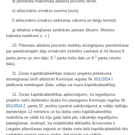
d) piemērotā maksimālā atbalsta procentu likme,
e) attiecināmo izmaksu summa (
euro
),
f) attiecināmo izmaksu veikšanas sākuma un beigu termiņš,
g) atbalsta sniegšanas juridiskais pamats (likums, Ministru
kabineta noteikumi u. c.).
10. Plānotais atbalsta procents nodokļu atvieglojumu piemērošanai
par paredzamajām algu izmaksām (noteikts saskaņā ar šā likuma 8.
1
2
panta pirmo un otro daļu, 8.
panta trešo daļu un 8.
panta ceturto
daļu).
11. Zonas kapitālsabiedrības statuss projekta pieteikuma
iesniegšanas brīdī atbilstoši Komisijas regulas Nr.
651/2014
I
pielikumā noteiktajam (liela, vidēja vai maza kapitālsabiedrība).
12. Zonas kapitālsabiedrības apliecinājums, ka ieguldījumu
projekts radīs darbinieku skaita tīru pieaugumu Komisijas regulas Nr.
651/2014
2. panta 32. punkta izpratnē salīdzinājumā ar vidējo rādītāju
iepriekšējos 12 mēnešos un ka darba vietu kapitālsabiedrība
nodrošina ne vēlāk kā triju gadu laikā pēc sākotnējo ieguldījumu
pabeigšanas, ievērojot, ka nodarbinātā deklarētā dzīvesvieta ir
Latgales plānošanas reģionā un darba vieta lielā kapitālsabiedrībā tiks
saglabāta vismaz piecus gadus, bet mazās vai vidējās