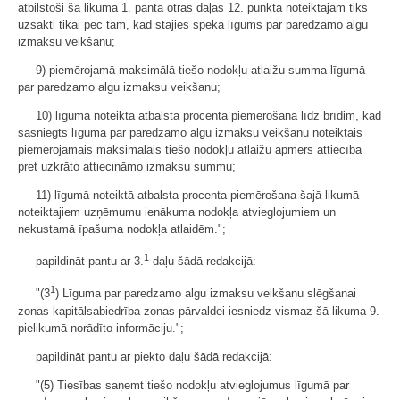
atbilstoši šā likuma 1. panta otrās daļas 12. punktā noteiktajam tiks
uzsākti tikai pēc tam, kad stājies spēkā līgums par paredzamo algu
izmaksu veikšanu;
9) piemērojamā maksimālā tiešo nodokļu atlaižu summa līgumā
par paredzamo algu izmaksu veikšanu;
10) līgumā noteiktā atbalsta procenta piemērošana līdz brīdim, kad
sasniegts līgumā par paredzamo algu izmaksu veikšanu noteiktais
piemērojamais maksimālais tiešo nodokļu atlaižu apmērs attiecībā
pret uzkrāto attiecināmo izmaksu summu;
11) līgumā noteiktā atbalsta procenta piemērošana šajā likumā
noteiktajiem uzņēmumu ienākuma nodokļa atvieglojumiem un
nekustamā īpašuma nodokļa atlaidēm.";
1
papildināt pantu ar 3.
daļu šādā redakcijā:
1
"(3
) Līguma par paredzamo algu izmaksu veikšanu slēgšanai
zonas kapitālsabiedrība zonas pārvaldei iesniedz vismaz šā likuma 9.
pielikumā norādīto informāciju.";
papildināt pantu ar piekto daļu šādā redakcijā:
"(5) Tiesības saņemt tiešo nodokļu atvieglojumus līgumā par