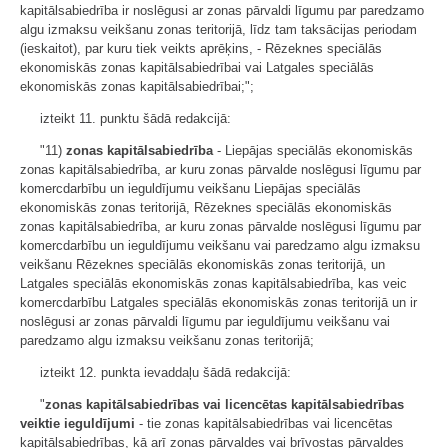
kapitālsabiedrība ir noslēgusi ar zonas pārvaldi līgumu par paredzamo
algu izmaksu veikšanu zonas teritorijā, līdz tam taksācijas periodam
(ieskaitot), par kuru tiek veikts aprēķins, - Rēzeknes speciālās
ekonomiskās zonas kapitālsabiedrībai vai Latgales speciālās
ekonomiskās zonas kapitālsabiedrībai;";
izteikt 11. punktu šādā redakcijā:
"11)
zonas kapitālsabiedrība
- Liepājas speciālās ekonomiskās
zonas kapitālsabiedrība, ar kuru zonas pārvalde noslēgusi līgumu par
komercdarbību un ieguldījumu veikšanu Liepājas speciālās
ekonomiskās zonas teritorijā, Rēzeknes speciālās ekonomiskās
zonas kapitālsabiedrība, ar kuru zonas pārvalde noslēgusi līgumu par
komercdarbību un ieguldījumu veikšanu vai paredzamo algu izmaksu
veikšanu Rēzeknes speciālās ekonomiskās zonas teritorijā, un
Latgales speciālās ekonomiskās zonas kapitālsabiedrība, kas veic
komercdarbību Latgales speciālās ekonomiskās zonas teritorijā un ir
noslēgusi ar zonas pārvaldi līgumu par ieguldījumu veikšanu vai
paredzamo algu izmaksu veikšanu zonas teritorijā;
izteikt 12. punkta ievaddaļu šādā redakcijā:
"
zonas kapitālsabiedrības vai licencētas kapitālsabiedrības
veiktie ieguldījumi
- tie zonas kapitālsabiedrības vai licencētas
kapitālsabiedrības, kā arī zonas pārvaldes vai brīvostas pārvaldes