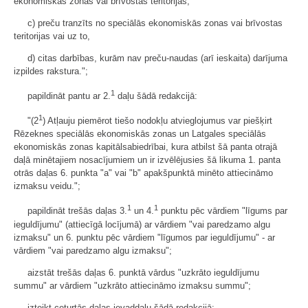
ekonomiskās zonas vai brīvostas teritorijas,
c) preču tranzīts no speciālās ekonomiskās zonas vai brīvostas
teritorijas vai uz to,
d) citas darbības, kurām nav preču-naudas (arī ieskaita) darījuma
izpildes rakstura.";
1
papildināt pantu ar 2.
daļu šādā redakcijā:
1
"(2
) Atļauju piemērot tiešo nodokļu atvieglojumus var piešķirt
Rēzeknes speciālās ekonomiskās zonas un Latgales speciālās
ekonomiskās zonas kapitālsabiedrībai, kura atbilst šā panta otrajā
daļā minētajiem nosacījumiem un ir izvēlējusies šā likuma 1. panta
otrās daļas 6. punkta "a" vai "b" apakšpunktā minēto attiecināmo
izmaksu veidu.";
1
1
papildināt trešās daļas 3.
un 4.
punktu pēc vārdiem "līgums par
ieguldījumu" (attiecīgā locījumā) ar vārdiem "vai paredzamo algu
izmaksu" un 6. punktu pēc vārdiem "līgumos par ieguldījumu" - ar
vārdiem "vai paredzamo algu izmaksu";
aizstāt trešās daļas 6. punktā vārdus "uzkrāto ieguldījumu
summu" ar vārdiem "uzkrāto attiecināmo izmaksu summu";
izteikt ceturtās daļas ievaddaļu šādā redakcijā: