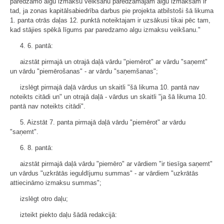
paredzamo algu izmaksu veikšanu paredzamajām algu izmaksām ir
tad, ja zonas kapitālsabiedrība darbus pie projekta atbilstoši šā likuma
1. panta otrās daļas 12. punktā noteiktajam ir uzsākusi tikai pēc tam,
kad stājies spēkā līgums par paredzamo algu izmaksu veikšanu."
4. 6. pantā:
aizstāt pirmajā un otrajā daļā vārdu "piemērot" ar vārdu "saņemt"
un vārdu "piemērošanas" - ar vārdu "saņemšanas";
izslēgt pirmajā daļā vārdus un skaitli "šā likuma 10. pantā nav
noteikts citādi un" un otrajā daļā - vārdus un skaitli "ja šā likuma 10.
pantā nav noteikts citādi".
5. Aizstāt 7. panta pirmajā daļā vārdu "piemērot" ar vārdu
"saņemt".
6. 8. pantā:
aizstāt pirmajā daļā vārdu "piemēro" ar vārdiem "ir tiesīga saņemt"
un vārdus "uzkrātās ieguldījumu summas" - ar vārdiem "uzkrātās
attiecināmo izmaksu summas";
izslēgt otro daļu;
izteikt piekto daļu šādā redakcijā: