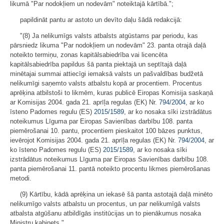
likumā "Par nodokļiem un nodevām" noteiktajā kārtībā.";
papildināt pantu ar astoto un devīto daļu šādā redakcijā:
"(8) Ja nelikumīgs valsts atbalsts atgūstams par periodu, kas
pārsniedz likuma "Par nodokļiem un nodevām" 23. panta otrajā daļā
noteikto termiņu, zonas kapitālsabiedrība vai licencēta
kapitālsabiedrība papildus šā panta piektajā un septītajā daļā
minētajai summai attiecīgi iemaksā valsts un pašvaldības budžetā
nelikumīgi saņemto valsts atbalstu kopā ar procentiem. Procentus
aprēķina atbilstoši to likmēm, kuras publicē Eiropas Komisija saskaņā
ar Komisijas 2004. gada 21. aprīļa regulas (EK) Nr.
794/2004
, ar ko
īsteno Padomes regulu (ES)
2015/1589
, ar ko nosaka sīki izstrādātus
noteikumus Līguma par Eiropas Savienības darbību 108. panta
piemērošanai 10. pantu, procentiem pieskaitot 100 bāzes punktus,
ievērojot Komisijas 2004. gada 21. aprīļa regulas (EK) Nr.
794/2004
, ar
ko īsteno Padomes regulu (ES)
2015/1589
, ar ko nosaka sīki
izstrādātus noteikumus Līguma par Eiropas Savienības darbību 108.
panta piemērošanai 11. pantā noteikto procentu likmes piemērošanas
metodi.
(9) Kārtību, kādā aprēķina un iekasē šā panta astotajā daļā minēto
nelikumīgo valsts atbalstu un procentus, un par nelikumīgā valsts
atbalsta atgūšanu atbildīgās institūcijas un to pienākumus nosaka
Ministru kabinets."