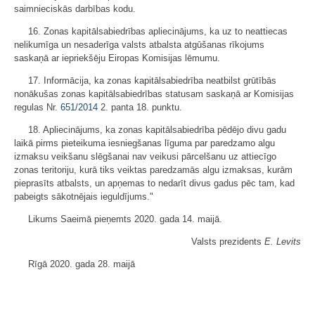
saimnieciskās darbības kodu.
16. Zonas kapitālsabiedrības apliecinājums, ka uz to neattiecas
nelikumīga un nesaderīga valsts atbalsta atgūšanas rīkojums
saskaņā ar iepriekšēju Eiropas Komisijas lēmumu.
17. Informācija, ka zonas kapitālsabiedrība neatbilst grūtībās
nonākušas zonas kapitālsabiedrības statusam saskaņā ar Komisijas
regulas Nr.
651/2014
2. panta 18. punktu.
18. Apliecinājums, ka zonas kapitālsabiedrība pēdējo divu gadu
laikā pirms pieteikuma iesniegšanas līguma par paredzamo algu
izmaksu veikšanu slēgšanai nav veikusi pārcelšanu uz attiecīgo
zonas teritoriju, kurā tiks veiktas paredzamās algu izmaksas, kurām
pieprasīts atbalsts, un apņemas to nedarīt divus gadus pēc tam, kad
pabeigts sākotnējais ieguldījums."
Likums Saeimā pieņemts 2020. gada 14. maijā.
Valsts prezidents
E. Levits
Rīgā 2020. gada 28. maijā