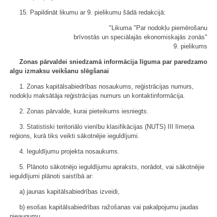
15. Papildināt likumu ar 9. pielikumu šādā redakcijā:
"Likuma "Par nodokļu piemērošanu
brīvostās un speciālajās ekonomiskajās zonās"
9. pielikums
Zonas pārvaldei sniedzamā informācija līguma par paredzamo
algu izmaksu veikšanu slēgšanai
1. Zonas kapitālsabiedrības nosaukums, reģistrācijas numurs,
nodokļu maksātāja reģistrācijas numurs un kontaktinformācija.
2. Zonas pārvalde, kurai pieteikums iesniegts.
3. Statistiski teritoriālo vienību klasifikācijas (NUTS) III līmeņa
reģions, kurā tiks veikti sākotnējie ieguldījumi.
4. Ieguldījumu projekta nosaukums.
5. Plānoto sākotnējo ieguldījumu apraksts, norādot, vai sākotnējie
ieguldījumi plānoti saistībā ar:
a) jaunas kapitālsabiedrības izveidi,
b) esošas kapitālsabiedrības ražošanas vai pakalpojumu jaudas
pieaugumu,