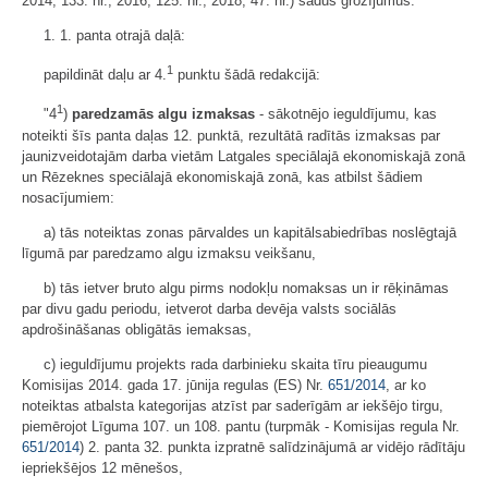
2014, 133. nr.; 2016, 125. nr.; 2018, 47. nr.) šādus grozījumus:
1. 1. panta otrajā daļā:
1
papildināt daļu ar 4.
punktu šādā redakcijā:
1
"4
)
paredzamās algu izmaksas
- sākotnējo ieguldījumu, kas
noteikti šīs panta daļas 12. punktā, rezultātā radītās izmaksas par
jaunizveidotajām darba vietām Latgales speciālajā ekonomiskajā zonā
un Rēzeknes speciālajā ekonomiskajā zonā, kas atbilst šādiem
nosacījumiem:
a) tās noteiktas zonas pārvaldes un kapitālsabiedrības noslēgtajā
līgumā par paredzamo algu izmaksu veikšanu,
b) tās ietver bruto algu pirms nodokļu nomaksas un ir rēķināmas
par divu gadu periodu, ietverot darba devēja valsts sociālās
apdrošināšanas obligātās iemaksas,
c) ieguldījumu projekts rada darbinieku skaita tīru pieaugumu
Komisijas 2014. gada 17. jūnija regulas (ES) Nr.
651/2014
, ar ko
noteiktas atbalsta kategorijas atzīst par saderīgām ar iekšējo tirgu,
piemērojot Līguma 107. un 108. pantu (turpmāk - Komisijas regula Nr.
651/2014
) 2. panta 32. punkta izpratnē salīdzinājumā ar vidējo rādītāju
iepriekšējos 12 mēnešos,