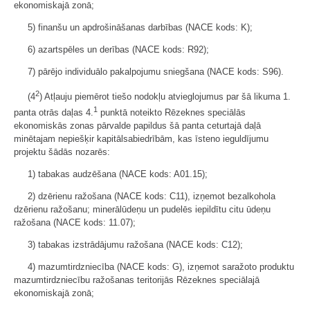
ekonomiskajā zonā;
5) finanšu un apdrošināšanas darbības (NACE kods: K);
6) azartspēles un derības (NACE kods: R92);
7) pārējo individuālo pakalpojumu sniegšana (NACE kods: S96).
2
(4
) Atļauju piemērot tiešo nodokļu atvieglojumus par šā likuma 1.
1
panta otrās daļas 4.
punktā noteikto Rēzeknes speciālās
ekonomiskās zonas pārvalde papildus šā panta ceturtajā daļā
minētajam nepiešķir kapitālsabiedrībām, kas īsteno ieguldījumu
projektu šādās nozarēs:
1) tabakas audzēšana (NACE kods: A01.15);
2) dzērienu ražošana (NACE kods: C11), izņemot bezalkohola
dzērienu ražošanu; minerālūdeņu un pudelēs iepildītu citu ūdeņu
ražošana (NACE kods: 11.07);
3) tabakas izstrādājumu ražošana (NACE kods: C12);
4) mazumtirdzniecība (NACE kods: G), izņemot saražoto produktu
mazumtirdzniecību ražošanas teritorijās Rēzeknes speciālajā
ekonomiskajā zonā;