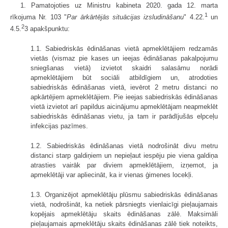
1. Pamatojoties uz Ministru kabineta 2020. gada 12. marta
1
rīkojuma Nr. 103 "
Par ārkārtējās situācijas izsludināšanu
" 4.22.
un
2
4.5.
3 apakšpunktu:
1.1. Sabiedriskās ēdināšanas vietā apmeklētājiem redzamās
vietās (vismaz pie kases un ieejas ēdināšanas pakalpojumu
sniegšanas vietā) izvietot skaidri salasāmu norādi
apmeklētājiem būt sociāli atbildīgiem un, atrodoties
sabiedriskās ēdināšanas vietā, ievērot 2 metru distanci no
apkārtējiem apmeklētājiem. Pie ieejas sabiedriskās ēdināšanas
vietā izvietot arī papildus aicinājumu apmeklētājam neapmeklēt
sabiedriskās ēdināšanas vietu, ja tam ir parādījušās elpceļu
infekcijas pazīmes.
1.2. Sabiedriskās ēdināšanas vietā nodrošināt divu metru
distanci starp galdiņiem un nepieļaut iespēju pie viena galdiņa
atrasties vairāk par diviem apmeklētājiem, izņemot, ja
apmeklētāji var apliecināt, ka ir vienas ģimenes locekļi.
1.3. Organizējot apmeklētāju plūsmu sabiedriskās ēdināšanas
vietā, nodrošināt, ka netiek pārsniegts vienlaicīgi pieļaujamais
kopējais apmeklētāju skaits ēdināšanas zālē. Maksimāli
pieļaujamais apmeklētāju skaits ēdināšanas zālē tiek noteikts,