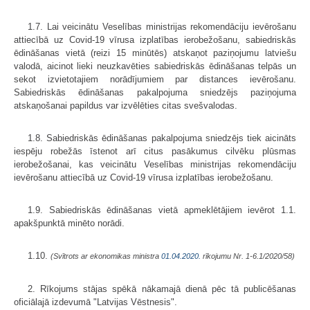
1.7. Lai veicinātu Veselības ministrijas rekomendāciju ievērošanu
attiecībā uz Covid-19 vīrusa izplatības ierobežošanu, sabiedriskās
ēdināšanas vietā (reizi 15 minūtēs) atskaņot paziņojumu latviešu
valodā, aicinot lieki neuzkavēties sabiedriskās ēdināšanas telpās un
sekot izvietotajiem norādījumiem par distances ievērošanu.
Sabiedriskās ēdināšanas pakalpojuma sniedzējs paziņojuma
atskaņošanai papildus var izvēlēties citas svešvalodas.
1.8. Sabiedriskās ēdināšanas pakalpojuma sniedzējs tiek aicināts
iespēju robežās īstenot arī citus pasākumus cilvēku plūsmas
ierobežošanai, kas veicinātu Veselības ministrijas rekomendāciju
ievērošanu attiecībā uz Covid-19 vīrusa izplatības ierobežošanu.
1.9. Sabiedriskās ēdināšanas vietā apmeklētājiem ievērot 1.1.
apakšpunktā minēto norādi.
1.10.
(Svītrots ar ekonomikas ministra
01.04.2020.
rīkojumu Nr. 1-6.1/2020/58)
2. Rīkojums stājas spēkā nākamajā dienā pēc tā publicēšanas
oficiālajā izdevumā "Latvijas Vēstnesis".