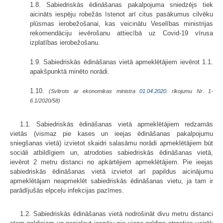
1.8. Sabiedriskās ēdināšanas pakalpojuma sniedzējs tiek
aicināts iespēju robežās īstenot arī citus pasākumus cilvēku
plūsmas ierobežošanai, kas veicinātu Veselības ministrijas
rekomendāciju ievērošanu attiecībā uz Covid-19 vīrusa
izplatības ierobežošanu.
1.9. Sabiedriskās ēdināšanas vietā apmeklētājiem ievērot 1.1.
apakšpunktā minēto norādi.
1.10.
(Svītrots ar ekonomikas ministra
01.04.2020.
rīkojumu Nr. 1-
6.1/2020/58)
1.1. Sabiedriskās ēdināšanas vietā apmeklētājiem redzamās
vietās (vismaz pie kases un ieejas ēdināšanas pakalpojumu
sniegšanas vietā) izvietot skaidri salasāmu norādi apmeklētājiem būt
sociāli atbildīgiem un, atrodoties sabiedriskās ēdināšanas vietā,
ievērot 2 metru distanci no apkārtējiem apmeklētājiem. Pie ieejas
sabiedriskās ēdināšanas vietā izvietot arī papildus aicinājumu
apmeklētājam neapmeklēt sabiedriskās ēdināšanas vietu, ja tam ir
parādījušās elpceļu infekcijas pazīmes.
1.2. Sabiedriskās ēdināšanas vietā nodrošināt divu metru distanci