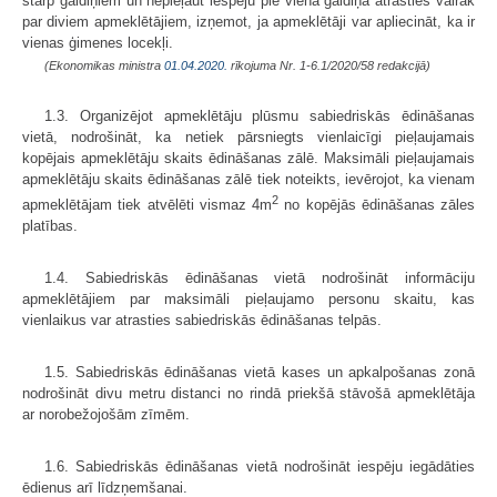
starp galdiņiem un nepieļaut iespēju pie viena galdiņa atrasties vairāk
par diviem apmeklētājiem, izņemot, ja apmeklētāji var apliecināt, ka ir
vienas ģimenes locekļi.
(Ekonomikas ministra
01.04.2020.
rīkojuma Nr. 1-6.1/2020/58 redakcijā)
1.3. Organizējot apmeklētāju plūsmu sabiedriskās ēdināšanas
vietā, nodrošināt, ka netiek pārsniegts vienlaicīgi pieļaujamais
kopējais apmeklētāju skaits ēdināšanas zālē. Maksimāli pieļaujamais
apmeklētāju skaits ēdināšanas zālē tiek noteikts, ievērojot, ka vienam
2
apmeklētājam tiek atvēlēti vismaz 4m
no kopējās ēdināšanas zāles
platības.
1.4. Sabiedriskās ēdināšanas vietā nodrošināt informāciju
apmeklētājiem par maksimāli pieļaujamo personu skaitu, kas
vienlaikus var atrasties sabiedriskās ēdināšanas telpās.
1.5. Sabiedriskās ēdināšanas vietā kases un apkalpošanas zonā
nodrošināt divu metru distanci no rindā priekšā stāvošā apmeklētāja
ar norobežojošām zīmēm.
1.6. Sabiedriskās ēdināšanas vietā nodrošināt iespēju iegādāties
ēdienus arī līdzņemšanai.