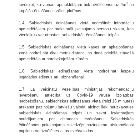
2
ievērojot, ka vienam apmeklētājam tiek atvēlēti vismaz 4m
no
kopējās ēdināšanas zāles platības.
1.4. Sabiedriskās ēdināšanas vietā nodrošināt informāciju
apmeklētājiem par maksimāli pieļaujamo personu skaitu, kas
vienlaikus var atrasties sabiedriskās ēdināšanas telpās.
1.5. Sabiedriskās ēdināšanas vietā kases un apkalpošanas
zonā nodrošināt divu metru distanci no rindā priekšā stāvošā
apmeklētāja ar norobežojošām zīmēm.
1.6. Sabiedriskās ēdināšanas vietā nodrošināt iespēju
iegādāties ēdienus arī līdzņemšanai.
1.7. Lai veicinātu Veselības ministrijas rekomendāciju
ievērošanu attiecībā uz Covid-19 vīrusa izplatības
ierobežošanu, sabiedriskās ēdināšanas vietā (reizi 15 minūtēs)
atskaņot paziņojumu latviešu valodā, aicinot lieki neuzkavēties
sabiedriskās ēdināšanas telpās un sekot izvietotajiem
norādījumiem par distances ievērošanu. Sabiedriskās
ēdināšanas pakalpojuma sniedzējs paziņojuma atskaņošanai
papildus var izvēlēties citas svešvalodas.