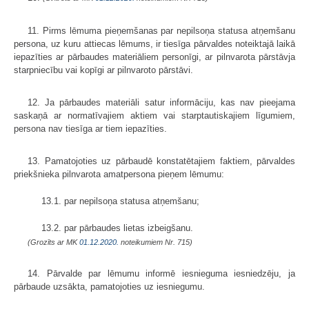
11. Pirms lēmuma pieņemšanas par nepilsoņa statusa atņemšanu
persona, uz kuru attiecas lēmums, ir tiesīga pārvaldes noteiktajā laikā
iepazīties ar pārbaudes materiāliem personīgi, ar pilnvarota pārstāvja
starpniecību vai kopīgi ar pilnvaroto pārstāvi.
12. Ja pārbaudes materiāli satur informāciju, kas nav pieejama
saskaņā ar normatīvajiem aktiem vai starptautiskajiem līgumiem,
persona nav tiesīga ar tiem iepazīties.
13. Pamatojoties uz pārbaudē konstatētajiem faktiem, pārvaldes
priekšnieka pilnvarota amatpersona pieņem lēmumu:
13.1. par nepilsoņa statusa atņemšanu;
13.2. par pārbaudes lietas izbeigšanu.
(Grozīts ar MK
01.12.2020.
noteikumiem Nr. 715)
14. Pārvalde par lēmumu informē iesnieguma iesniedzēju, ja
pārbaude uzsākta, pamatojoties uz iesniegumu.