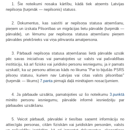
1. Šie noteikumi nosaka kārtību, kādā tiek atņemts Latvijas
nepilsoņa (turpmāk — nepilsonis) statuss.
2. Dokumentus, kas saistīti ar nepilsoņa statusa atņemšanu,
pieņem un izskata Pilsonības un migrācijas lietu pārvalde (turpmāk —
pārvalde), un lēmumu par nepilsoņa statusa atņemšanu pieņem
pārvaldes priekšnieks vai viņa pilnvarota amatpersona.
3. Pārbaudi nepilsoņa statusa atņemšanas lietā pārvalde uzsāk
pēc savas iniciatīvas vai pamatojoties uz valsts vai pašvaldības
institūciju, kā arī fizisko vai juridisko personu iesniegumu, ja ir pamats
uzskatīt, ka uz personu attiecas kāds no likuma "Par to bijušās PSRS
pilsoņu statusu, kuriem nav Latvijas vai citas valsts pilsonības"
(turpmāk — likums)
7.panta
pirmajā daļā minētajiem nosacījumiem.
4. Ja pārbaude uzsākta, pamatojoties uz šo noteikumu
3.punktā
minēto personu iesniegumu, pārvalde informē iesniedzēju par
pārbaudes uzsākšanu.
5. Veicot pārbaudi, pārvaldei ir tiesības saņemt informāciju no
attiecīgās personas, citām fiziskām vai juridiskām personām, valsts