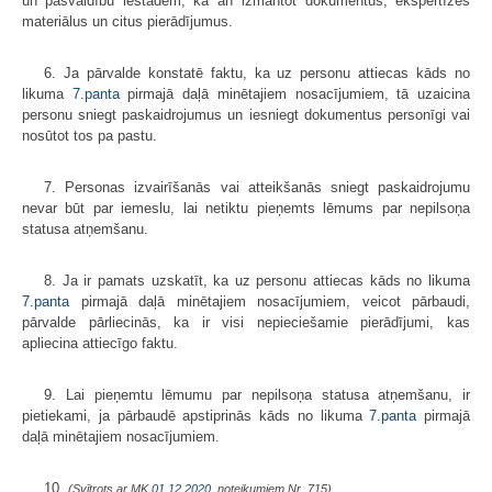
un pašvaldību iestādēm, kā arī izmantot dokumentus, ekspertīzes
materiālus un citus pierādījumus.
6. Ja pārvalde konstatē faktu, ka uz personu attiecas kāds no
likuma
7.panta
pirmajā daļā minētajiem nosacījumiem, tā uzaicina
personu sniegt paskaidrojumus un iesniegt dokumentus personīgi vai
nosūtot tos pa pastu.
7. Personas izvairīšanās vai atteikšanās sniegt paskaidrojumu
nevar būt par iemeslu, lai netiktu pieņemts lēmums par nepilsoņa
statusa atņemšanu.
8. Ja ir pamats uzskatīt, ka uz personu attiecas kāds no likuma
7.panta
pirmajā daļā minētajiem nosacījumiem, veicot pārbaudi,
pārvalde pārliecinās, ka ir visi nepieciešamie pierādījumi, kas
apliecina attiecīgo faktu.
9. Lai pieņemtu lēmumu par nepilsoņa statusa atņemšanu, ir
pietiekami, ja pārbaudē apstiprinās kāds no likuma
7.panta
pirmajā
daļā minētajiem nosacījumiem.
10.
(Svītrots ar MK
01.12.2020.
noteikumiem Nr. 715)