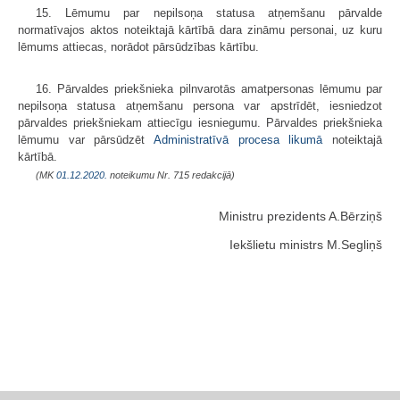
15. Lēmumu par nepilsoņa statusa atņemšanu pārvalde
normatīvajos aktos noteiktajā kārtībā dara zināmu personai, uz kuru
lēmums attiecas, norādot pārsūdzības kārtību.
16. Pārvaldes priekšnieka pilnvarotās amatpersonas lēmumu par
nepilsoņa statusa atņemšanu persona var apstrīdēt, iesniedzot
pārvaldes priekšniekam attiecīgu iesniegumu. Pārvaldes priekšnieka
lēmumu var pārsūdzēt
Administratīvā procesa likumā
noteiktajā
kārtībā.
(MK
01.12.2020.
noteikumu Nr. 715 redakcijā)
Ministru prezidents A.Bērziņš
Iekšlietu ministrs M.Segliņš