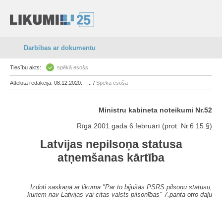
Darbības ar dokumentu
Tiesību akts:
spēkā esošs
Attēlotā redakcija: 08.12.2020. - ... /
Spēkā esošā
Ministru kabineta noteikumi Nr.52
Rīgā 2001.gada 6.februārī (prot. Nr.6 15.§)
Latvijas nepilsoņa statusa
atņemšanas kārtība
Izdoti saskaņā ar likuma "Par to bijušās PSRS pilsoņu statusu,
kuriem nav Latvijas vai citas valsts pilsonības" 7.panta otro daļu