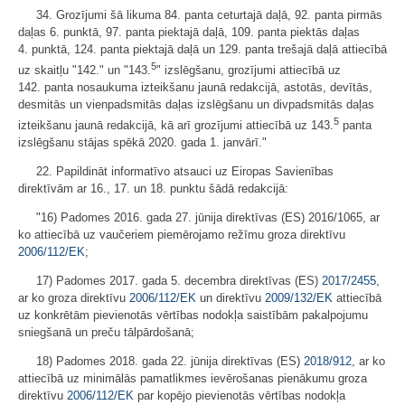
34. Grozījumi šā likuma 84. panta ceturtajā daļā, 92. panta pirmās
daļas 6. punktā, 97. panta piektajā daļā, 109. panta piektās daļas
4. punktā, 124. panta piektajā daļā un 129. panta trešajā daļā attiecībā
5
uz skaitļu "142." un "143.
" izslēgšanu, grozījumi attiecībā uz
142. panta nosaukuma izteikšanu jaunā redakcijā, astotās, devītās,
desmitās un vienpadsmitās daļas izslēgšanu un divpadsmitās daļas
5
izteikšanu jaunā redakcijā, kā arī grozījumi attiecībā uz 143.
panta
izslēgšanu stājas spēkā 2020. gada 1. janvārī."
22. Papildināt informatīvo atsauci uz Eiropas Savienības
direktīvām ar 16., 17. un 18. punktu šādā redakcijā:
"16) Padomes 2016. gada 27. jūnija direktīvas (ES) 2016/1065, ar
ko attiecībā uz vaučeriem piemērojamo režīmu groza direktīvu
2006/112/EK
;
17) Padomes 2017. gada 5. decembra direktīvas (ES)
2017/2455
,
ar ko groza direktīvu
2006/112/EK
un direktīvu
2009/132/EK
attiecībā
uz konkrētām pievienotās vērtības nodokļa saistībām pakalpojumu
sniegšanā un preču tālpārdošanā;
18) Padomes 2018. gada 22. jūnija direktīvas (ES)
2018/912
, ar ko
attiecībā uz minimālās pamatlikmes ievērošanas pienākumu groza
direktīvu
2006/112/EK
par kopējo pievienotās vērtības nodokļa