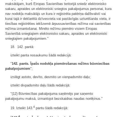
maksātājam, kurš Eiropas Savienības teritorijā sniedz elektronisko
sakaru, apraides un elektroniski sniegtos pakalpojumus personai, kura
nav nodokļa maksātājs un kura ir reģistrēta patēriņa dalībvalstī vai
kurai tajā ir deklarētā dzīvesvieta vai pastāvīgās uzturēšanās vieta, ir
tiesības reģistrēties iekšzemē ārpussavienības režīma vai savienības
režīma izmantošanai. Minēto režīmu piemēro visiem Eiropas
Savienībā sniegtajiem elektronisko sakaru, apraides un elektroniski
sniegtajiem pakalpojumiem."
18. 142. pantā:
izteikt panta nosaukumu šādā redakcijā:
"
142. pants. Īpašs nodokļa piemērošanas režīms būvniecības
pakalpojumiem
";
izslēgt astoto, devīto, desmito un vienpadsmito daļu;
izteikt divpadsmito daļu šādā redakcijā:
"(12) Būvniecības pakalpojuma saņēmējs par saņemto
pakalpojumu maksā, izmantojot bezskaidras naudas norēķinus."
4
19. Izteikt 143.
pantu šādā redakcijā:
4