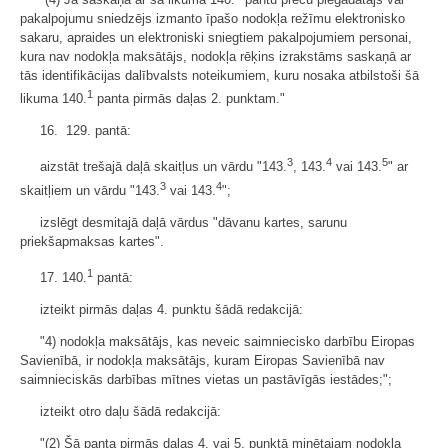
pakalpojumu sniedzējs izmanto īpašo nodokļa režīmu elektronisko
sakaru, apraides un elektroniski sniegtiem pakalpojumiem personai,
kura nav nodokļa maksātājs, nodokļa rēķins izrakstāms saskaņā ar
tās identifikācijas dalībvalsts noteikumiem, kuru nosaka atbilstoši šā
1
likuma 140.
panta pirmās daļas 2. punktam."
16. 129. pantā:
3
4
5
aizstāt trešajā daļā skaitļus un vārdu "143.
, 143.
vai 143.
" ar
3
4
skaitļiem un vārdu "143.
vai 143.
";
izslēgt desmitajā daļā vārdus "dāvanu kartes, sarunu
priekšapmaksas kartes".
1
17. 140.
pantā:
izteikt pirmās daļas 4. punktu šādā redakcijā:
"4) nodokļa maksātājs, kas neveic saimniecisko darbību Eiropas
Savienībā, ir nodokļa maksātājs, kuram Eiropas Savienībā nav
saimnieciskās darbības mītnes vietas un pastāvīgās iestādes;";
izteikt otro daļu šādā redakcijā:
"(2) Šā panta pirmās daļas 4. vai 5. punktā minētajam nodokļa