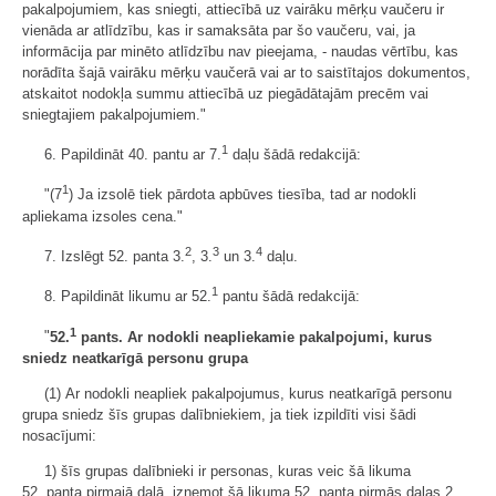
pakalpojumiem, kas sniegti, attiecībā uz vairāku mērķu vaučeru ir
vienāda ar atlīdzību, kas ir samaksāta par šo vaučeru, vai, ja
informācija par minēto atlīdzību nav pieejama, - naudas vērtību, kas
norādīta šajā vairāku mērķu vaučerā vai ar to saistītajos dokumentos,
atskaitot nodokļa summu attiecībā uz piegādātajām precēm vai
sniegtajiem pakalpojumiem."
1
6. Papildināt 40. pantu ar 7.
daļu šādā redakcijā:
1
"(7
) Ja izsolē tiek pārdota apbūves tiesība, tad ar nodokli
apliekama izsoles cena."
2
3
4
7. Izslēgt 52. panta 3.
, 3.
un 3.
daļu.
1
8. Papildināt likumu ar 52.
pantu šādā redakcijā:
1
"
52.
pants. Ar nodokli neapliekamie pakalpojumi, kurus
sniedz neatkarīgā personu grupa
(1) Ar nodokli neapliek pakalpojumus, kurus neatkarīgā personu
grupa sniedz šīs grupas dalībniekiem, ja tiek izpildīti visi šādi
nosacījumi:
1) šīs grupas dalībnieki ir personas, kuras veic šā likuma
52. panta pirmajā daļā, izņemot šā likuma 52. panta pirmās daļas 2.,