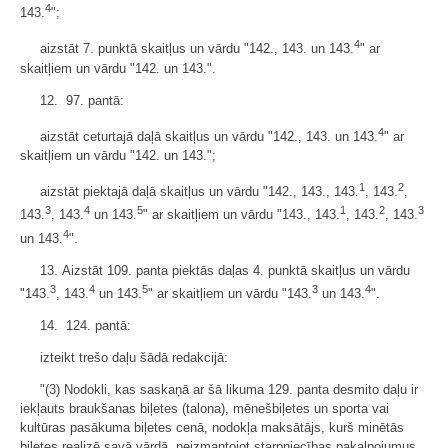
4
143.
";
4
aizstāt 7. punktā skaitļus un vārdu "142., 143. un 143.
" ar
skaitļiem un vārdu "142. un 143.".
12. 97. pantā:
4
aizstāt ceturtajā daļā skaitļus un vārdu "142., 143. un 143.
" ar
skaitļiem un vārdu "142. un 143.";
1
2
aizstāt piektajā daļā skaitļus un vārdu "142., 143., 143.
, 143.
,
3
4
5
1
2
3
143.
, 143.
un 143.
" ar skaitļiem un vārdu "143., 143.
, 143.
, 143.
4
un 143.
".
13. Aizstāt 109. panta piektās daļas 4. punktā skaitļus un vārdu
3
4
5
3
4
"143.
, 143.
un 143.
" ar skaitļiem un vārdu "143.
un 143.
".
14. 124. pantā:
izteikt trešo daļu šādā redakcijā:
"(3) Nodokli, kas saskaņā ar šā likuma 129. panta desmito daļu ir
iekļauts braukšanas biļetes (talona), mēnešbiļetes un sporta vai
kultūras pasākuma biļetes cenā, nodokļa maksātājs, kurš minētās
biļetes realizē savā vārdā, neizmantojot starpniecības pakalpojumus,