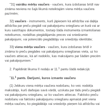
"31)
vairāku mērķu vaučers
- vaučers, kura izdošanas brīdī nav
zināma neviena no šajā likumā noteiktajām viena mērķa vaučera
pazīmēm;
32)
vaučers
- instruments, kurš jāpieņem kā atlīdzība vai daļēja
atlīdzība par preču piegādi vai pakalpojumu sniegšanu un kurā vai ar
kuru saistītajos dokumentos, tostarp šāda instrumenta izmantošanas
noteikumos, norādītas piegādājamās preces vai sniedzamie
pakalpojumi, vai potenciālo piegādātāju vai sniedzēju identitāte;
33)
viena mērķa vaučers
- vaučers, kura izdošanas brīdī ir
zināma to preču piegādes vai pakalpojumu sniegšanas vieta, uz ko
vaučers attiecas, kā arī nodoklis, kas maksājams par šādām precēm
vai pakalpojumiem."
1
2. Papildināt likuma II nodaļu ar 11.
pantu šādā redakcijā:
1
"
11.
pants. Darījumi, kuros izmanto vaučeru
(1) Jebkuru viena mērķa vaučera nodošanu, ko veic nodokļa
maksātājs, kurš darbojas savā vārdā, uzskata par tādu preču piegādi
vai pakalpojumu sniegšanu, uz ko vaučers attiecas. Faktisko preču
nodošanu vai faktisko pakalpojumu sniegšanu apmaiņā pret viena
mērķa vaučeru, ko piegādātājs vai sniedzējs pieņem kā atlīdzību vai