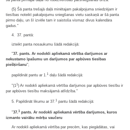
(5) Šā panta trešajā daļā minētajam pakalpojuma sniedzējam ir
tiesības noteikt pakalpojumu sniegšanas vietu saskaņā ar šā panta
pirmo daļu, un šī izvēle tam ir saistoša vismaz divus kalendāra
gadus."
4. 37. pantā:
izteikt panta nosaukumu šādā redakcijā:
"
37. pants. Ar nodokli apliekamā vērtība darījumos ar
nekustamo īpašumu un darījumos par apbūves tiesības
piešķiršanu
";
1
papildināt pantu ar 1.
daļu šādā redakcijā:
1
"(1
) Ar nodokli apliekamā vērtība darījumos par apbūves tiesību ir
par apbūves tiesību maksājamā atlīdzība."
1
5. Papildināt likumu ar 37.
pantu šādā redakcijā:
1
"
37.
pants. Ar nodokli apliekamā vērtība darījumos, kuros
izmanto vairāku mērķu vaučeru
Ar nodokli apliekamā vērtība par precēm, kas piegādātas, vai