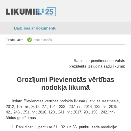
Darbības ar dokumentu
Tiesību akts:
spēkā esošs
Saeima ir pieņēmusi un Valsts
prezidents izsludina šādu likumu:
Grozījumi Pievienotās vērtības
nodokļa likumā
Izdarīt Pievienotās vērtības nodokļa likumā (Latvijas Vēstnesis,
2012, 197. nr.; 2013, 27., 194., 232., 237. nr.; 2014, 123. nr.; 2015,
42., 248., 251. nr.; 2016, 120., 241. nr.; 2017, 90., 156., 242. nr.)
šādus grozījumus:
1. Papildināt 1. pantu ar 31., 32. un 33. punktu šādā redakcijā: