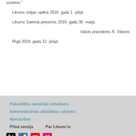
sistēmu."
Likums stājas spēkā 2019. gada 1. jūlijā.
Likums Saeimā pieņemts 2019. gada 30. maijā.
Valsts prezidents
R. Vējonis
Rīgā 2019. gada 12. jūnijā
Pašvaldību saistošie noteikumi
Administratīvās atbildības ceļvedis
Apmācības
Pilnā versija
Par Likumi.lv