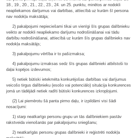
18., 19., 20., 21., 22., 23., 24. un 25. punktu, minētos ar nodokli
neapliekamos darījumus vai darbības, attiecībā uz kurām šī persona
nav nodokļa maksātāja;
2) pakalpojumi nepieciešami tikai un vienīgi šīs grupas dalībnieku
veikto ar nodokli neapliekamo darījumu nodrošināšanai vai tādu
darbību nodrošināšanai, attiecībā uz kurām šīs grupas dalībnieks nav
nodokļa maksātājs;
3) pakalpojumu vērtība ir to pašizmaksa;
4) pakalpojumu izmaksas sedz šīs grupas dalībnieki atbilstoši to
daļai kopējos izdevumos;
5) netiek būtiski ietekmēta konkurējošas darbības vai darījumus
veicošo tirgus dalībnieku (esošo vai potenciālo) situācija konkurences
jomā un tādējādi netiek radīti būtiski konkurences izkropļojumi.
(2) Lai piemērotu šā panta pirmo daļu, ir izpildāmi visi šādi
nosacījumi:
1) starp neatkarīgo personu grupu un tās dalībniekiem pastāv
rakstveida vienošanās par pakalpojumu sniegšanu;
2) neatkarīgās personu grupas dalībnieki ir reģistrēti nodokļa