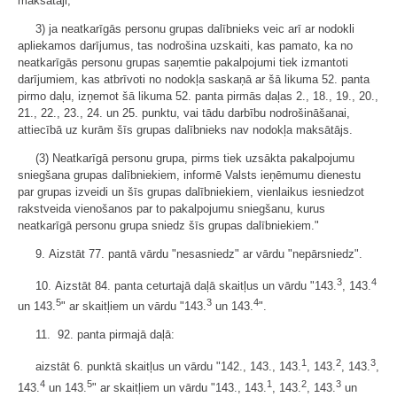
maksātāji;
3) ja neatkarīgās personu grupas dalībnieks veic arī ar nodokli
apliekamos darījumus, tas nodrošina uzskaiti, kas pamato, ka no
neatkarīgās personu grupas saņemtie pakalpojumi tiek izmantoti
darījumiem, kas atbrīvoti no nodokļa saskaņā ar šā likuma 52. panta
pirmo daļu, izņemot šā likuma 52. panta pirmās daļas 2., 18., 19., 20.,
21., 22., 23., 24. un 25. punktu, vai tādu darbību nodrošināšanai,
attiecībā uz kurām šīs grupas dalībnieks nav nodokļa maksātājs.
(3) Neatkarīgā personu grupa, pirms tiek uzsākta pakalpojumu
sniegšana grupas dalībniekiem, informē Valsts ieņēmumu dienestu
par grupas izveidi un šīs grupas dalībniekiem, vienlaikus iesniedzot
rakstveida vienošanos par to pakalpojumu sniegšanu, kurus
neatkarīgā personu grupa sniedz šīs grupas dalībniekiem."
9. Aizstāt 77. pantā vārdu "nesasniedz" ar vārdu "nepārsniedz".
3
4
10. Aizstāt 84. panta ceturtajā daļā skaitļus un vārdu "143.
, 143.
5
3
4
un 143.
" ar skaitļiem un vārdu "143.
un 143.
".
11. 92. panta pirmajā daļā:
1
2
3
aizstāt 6. punktā skaitļus un vārdu "142., 143., 143.
, 143.
, 143.
,
4
5
1
2
3
143.
un 143.
" ar skaitļiem un vārdu "143., 143.
, 143.
, 143.
un