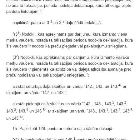
norāda tā taksācijas perioda nodokļa deklarācijā, kurā attiecīgā biļete
pārdota lietotājam.";
1
2
papildināt pantu ar 3.
un 3.
daļu šādā redakcijā:
1
"(3
) Nodokli, kas aprēķināms par darījumu, kurā izmanto viena
mērķa vaučeru, norāda tā taksācijas perioda nodokļa deklarācijā, kurā
šis vaučers ir nodots kā preču piegāde vai pakalpojumu sniegšana.
2
(3
) Nodokli, kas aprēķināms par darījumu, kurā izmanto vairāku
mērķu vaučeru, norāda tā taksācijas perioda nodokļa deklarācijā, kurā
šis vaučers ir pieņemts kā atlīdzība vai daļēja atlīdzība apmaiņā pret
preču nodošanu vai pakalpojumu sniegšanu.";
4
aizstāt ceturtajā daļā skaitļus un vārdu "142., 143. un 143.
" ar
skaitļiem un vārdu "142. un 143.";
1
2
aizstāt piektajā daļā skaitļus un vārdu "142., 143., 143.
, 143.
,
3
4
5
1
2
3
143.
, 143.
un 143.
" ar skaitļiem un vārdu "143., 143.
, 143.
, 143.
4
un 143.
".
15. Papildināt 128. pantu ar ceturto daļu šādā redakcijā:
1
"(4) Ja saskaņā ar šā likuma 140.
pantu preču piegādātājs vai