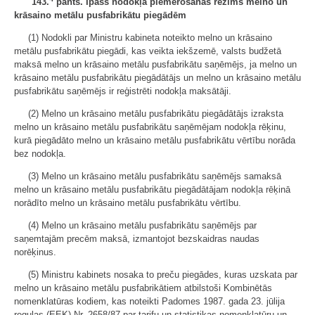
"
143.
pants. Īpašs nodokļa piemērošanas režīms melno un
krāsaino metālu pusfabrikātu piegādēm
(1) Nodokli par Ministru kabineta noteikto melno un krāsaino
metālu pusfabrikātu piegādi, kas veikta iekšzemē, valsts budžetā
maksā melno un krāsaino metālu pusfabrikātu saņēmējs, ja melno un
krāsaino metālu pusfabrikātu piegādātājs un melno un krāsaino metālu
pusfabrikātu saņēmējs ir reģistrēti nodokļa maksātāji.
(2) Melno un krāsaino metālu pusfabrikātu piegādātājs izraksta
melno un krāsaino metālu pusfabrikātu saņēmējam nodokļa rēķinu,
kurā piegādāto melno un krāsaino metālu pusfabrikātu vērtību norāda
bez nodokļa.
(3) Melno un krāsaino metālu pusfabrikātu saņēmējs samaksā
melno un krāsaino metālu pusfabrikātu piegādātājam nodokļa rēķinā
norādīto melno un krāsaino metālu pusfabrikātu vērtību.
(4) Melno un krāsaino metālu pusfabrikātu saņēmējs par
saņemtajām precēm maksā, izmantojot bezskaidras naudas
norēķinus.
(5) Ministru kabinets nosaka to preču piegādes, kuras uzskata par
melno un krāsaino metālu pusfabrikātiem atbilstoši Kombinētās
nomenklatūras kodiem, kas noteikti Padomes 1987. gada 23. jūlija
regulas (EEK) Nr. 2658/87 par tarifu un statistikas nomenklatūru un