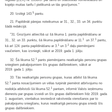
kopējo muitas tarifu I pielikumā un tās grozījumos."
5
20. Izslēgt 143.
pantu.
21. Papildināt pārejas noteikumus ar 31., 32., 33. un 34. punktu
šādā redakcijā:
"31. Grozījumi attiecībā uz šā likuma 1. panta papildināšanu ar
1
1
31., 32. un 33. punktu, šā likuma papildināšanu ar 11.
un 37.
pantu,
1
2
kā arī 124. panta papildināšanu ar 3.
un 3.
daļu piemērojami
vaučeriem, kas izsniegti, sākot ar 2019. gada 1. jūliju.
1
32. Šā likuma 52.
pants piemērojams neatkarīgās personu grupas
sniegtiem pakalpojumiem šīs grupas dalībniekiem, sākot ar
2019. gada 1. jūliju.
33. Tās neatkarīgās personu grupas, kuras atbilst šā likuma
1
52.
panta nosacījumiem un vēlas turpināt piemērot atbrīvojumu no
1
nodokļa atbilstoši šā likuma 52.
pantam, informē Valsts ieņēmumu
dienestu par grupas izveidi un šīs grupas dalībniekiem līdz 2019. gada
1. augustam, vienlaikus iesniedzot rakstveida vienošanos par to
pakalpojumu sniegšanu, kurus neatkarīgā personu grupa sniedz šīs
grupas dalībniekiem.