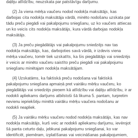
daļēju atlīdzību, neuzskata par patstāvīgu darījumu.
(2) Ja viena mērķa vaučeru nodod nodokļa maksātājs, kas
darbojas cita nodokļa maksātāja vārdā, minēto nodošanu uzskata par
tādu preču piegādi vai pakalpojumu sniegšanu, uz ko vaučers attiecas
un ko veicis cits nodokļa maksātājs, kura vārdā darbojas nodokļa
maksātājs.
(3) Ja preču piegādātājs vai pakalpojumu sniedzējs nav tas
nodokļa maksātājs, kas, darbojoties savā vārdā, ir izdevis viena
mērķa vaučeru, tomēr tiek uzskatīts, ka šis piegādātājs vai sniedzējs
ir veicis ar minēto vaučeru saistīto preču piegādi vai pakalpojumu
sniegšanu minētajam nodokļa maksātājam.
(4) Uzskatāms, ka faktiskā preču nodošana vai faktiskā
pakalpojumu sniegšana apmaiņā pret vairāku mērķu vaučeru, ko
piegādātājs vai sniedzējs pieņem kā atlīdzību vai daļēju atlīdzību, ir ar
nodokli apliekams darījums atbilstoši šā likuma 5. pantam, turpretim
nevienu iepriekšēju minētā vairāku mērķu vaučera nodošanu ar
nodokli neapliek.
(5) Ja vairāku mērķu vaučeru nodod nodokļa maksātājs, kas nav
nodokļa maksātājs, kurš veic ar nodokli apliekamu darījumu, ievērojot
šā panta ceturto daļu, jebkurai pakalpojumu sniegšanai, ko var
identificēt, piemēram, izplatīšanas vai veicināšanas pakalpojumiem,