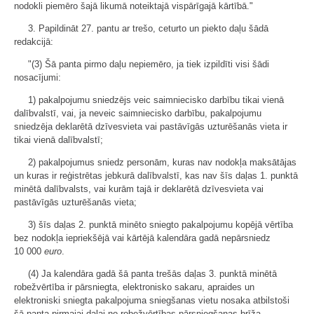
nodokli piemēro šajā likumā noteiktajā vispārīgajā kārtībā."
3. Papildināt 27. pantu ar trešo, ceturto un piekto daļu šādā
redakcijā:
"(3) Šā panta pirmo daļu nepiemēro, ja tiek izpildīti visi šādi
nosacījumi:
1) pakalpojumu sniedzējs veic saimniecisko darbību tikai vienā
dalībvalstī, vai, ja neveic saimniecisko darbību, pakalpojumu
sniedzēja deklarētā dzīvesvieta vai pastāvīgās uzturēšanās vieta ir
tikai vienā dalībvalstī;
2) pakalpojumus sniedz personām, kuras nav nodokļa maksātājas
un kuras ir reģistrētas jebkurā dalībvalstī, kas nav šīs daļas 1. punktā
minētā dalībvalsts, vai kurām tajā ir deklarētā dzīvesvieta vai
pastāvīgās uzturēšanās vieta;
3) šīs daļas 2. punktā minēto sniegto pakalpojumu kopējā vērtība
bez nodokļa iepriekšējā vai kārtējā kalendāra gadā nepārsniedz
10 000
euro
.
(4) Ja kalendāra gadā šā panta trešās daļas 3. punktā minētā
robežvērtība ir pārsniegta, elektronisko sakaru, apraides un
elektroniski sniegta pakalpojuma sniegšanas vietu nosaka atbilstoši
šā panta pirmajai daļai no robežvērtības pārsniegšanas brīža.