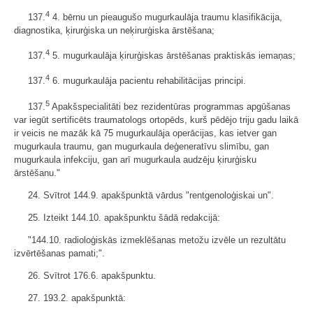
4
137.
4. bērnu un pieaugušo mugurkaulāja traumu klasifikācija,
diagnostika, ķirurģiska un neķirurģiska ārstēšana;
4
137.
5. mugurkaulāja ķirurģiskas ārstēšanas praktiskās iemaņas;
4
137.
6. mugurkaulāja pacientu rehabilitācijas principi.
5
137.
Apakšspecialitāti bez rezidentūras programmas apgūšanas
var iegūt sertificēts traumatologs ortopēds, kurš pēdējo triju gadu laikā
ir veicis ne mazāk kā 75 mugurkaulāja operācijas, kas ietver gan
mugurkaula traumu, gan mugurkaula deģeneratīvu slimību, gan
mugurkaula infekciju, gan arī mugurkaula audzēju ķirurģisku
ārstēšanu."
24. Svītrot 144.9. apakšpunktā vārdus "rentgenoloģiskai un".
25. Izteikt 144.10. apakšpunktu šādā redakcijā:
"144.10. radioloģiskās izmeklēšanas metožu izvēle un rezultātu
izvērtēšanas pamati;".
26. Svītrot 176.6. apakšpunktu.
27. 193.2. apakšpunktā: