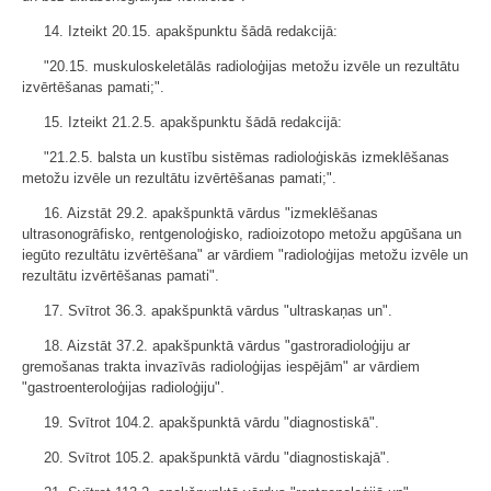
14. Izteikt 20.15. apakšpunktu šādā redakcijā:
"20.15. muskuloskeletālās radioloģijas metožu izvēle un rezultātu
izvērtēšanas pamati;".
15. Izteikt 21.2.5. apakšpunktu šādā redakcijā:
"21.2.5. balsta un kustību sistēmas radioloģiskās izmeklēšanas
metožu izvēle un rezultātu izvērtēšanas pamati;".
16. Aizstāt 29.2. apakšpunktā vārdus "izmeklēšanas
ultrasonogrāfisko, rentgenoloģisko, radioizotopo metožu apgūšana un
iegūto rezultātu izvērtēšana" ar vārdiem "radioloģijas metožu izvēle un
rezultātu izvērtēšanas pamati".
17. Svītrot 36.3. apakšpunktā vārdus "ultraskaņas un".
18. Aizstāt 37.2. apakšpunktā vārdus "gastroradioloģiju ar
gremošanas trakta invazīvās radioloģijas iespējām" ar vārdiem
"gastroenteroloģijas radioloģiju".
19. Svītrot 104.2. apakšpunktā vārdu "diagnostiskā".
20. Svītrot 105.2. apakšpunktā vārdu "diagnostiskajā".