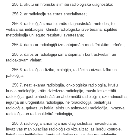
256.1. akūtu un hronisku slimību radioloģiskā diagnostika;
256.2. ar radioloģiju saistītās specialitātes;
256.3. radioloģijā izmantojamās diagnostiskās metodes, to
veikšanas indikācijas, klīniski radioloģiskā izvērtēšana, izpildes
metodoloģija un iegūto rezultātu izvērtēšana;
256.4. darbs ar radioloģijā izmantojamām medicīniskām ierīcēm;
256.5. darbs ar radioloģijā izmantojamām kontrastvielām un
radioaktīvām vielām;
256.6. radioloģijas fizika, bioloģija, radiācijas aizsardzība un
patoloģija;
256.7. neatliekamā radioloģija, onkoloģiskā radioloģija, krūšu
kurvja radioloģija, krūts dziedzera radioloģija, muskuloskeletālā
radioloģija, gastrointestinālā un abdominālā radioloģija, dzemdniecība,
iegurņa un uroģenitālā radioloģija, neiroradioloģija, pediatrijas
radioloģija, galvas un kakla, sirds un asinsvadu radioloģija, invazīvā
radioloģija un radionukleārā radioloģija;
256.8. radioloģijā izmantojamās diagnostiskās nevaskulārās
invazīvās manipulācijas radioloģisko vizualizācijas ierīču kontrolē,
lietošanas indikācijas, kontrindikācijas un izpildes metodoloģija;