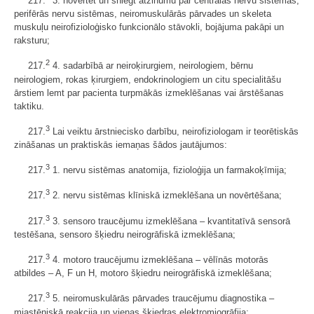
217.
3. novērtēt un sniegt atzinumu par centrālās nervu sistēmas,
perifērās nervu sistēmas, neiromuskulārās pārvades un skeleta
muskuļu neirofizioloģisko funkcionālo stāvokli, bojājuma pakāpi un
raksturu;
2
217.
4. sadarbībā ar neiroķirurgiem, neirologiem, bērnu
neirologiem, rokas ķirurgiem, endokrinologiem un citu specialitāšu
ārstiem lemt par pacienta turpmākās izmeklēšanas vai ārstēšanas
taktiku.
3
217.
Lai veiktu ārstniecisko darbību, neirofiziologam ir teorētiskās
zināšanas un praktiskās iemaņas šādos jautājumos:
3
217.
1. nervu sistēmas anatomija, fizioloģija un farmakoķīmija;
3
217.
2. nervu sistēmas klīniskā izmeklēšana un novērtēšana;
3
217.
3. sensoro traucējumu izmeklēšana – kvantitatīvā sensorā
testēšana, sensoro šķiedru neirogrāfiskā izmeklēšana;
3
217.
4. motoro traucējumu izmeklēšana – vēlīnās motorās
atbildes – A, F un H, motoro šķiedru neirogrāfiskā izmeklēšana;
3
217.
5. neiromuskulārās pārvades traucējumu diagnostika –
miastēniskā reakcija un vienas šķiedras elektromiogrāfija;