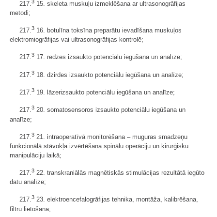
3
217.
15. skeleta muskuļu izmeklēšana ar ultrasonogrāfijas
metodi;
3
217.
16. botulīna toksīna preparātu ievadīšana muskuļos
elektromiogrāfijas vai ultrasonogrāfijas kontrolē;
3
217.
17. redzes izsaukto potenciālu iegūšana un analīze;
3
217.
18. dzirdes izsaukto potenciālu iegūšana un analīze;
3
217.
19. lāzerizsaukto potenciālu iegūšana un analīze;
3
217.
20. somatosensoros izsaukto potenciālu iegūšana un
analīze;
3
217.
21. intraoperatīvā monitorēšana – muguras smadzeņu
funkcionālā stāvokļa izvērtēšana spinālu operāciju un ķirurģisku
manipulāciju laikā;
3
217.
22. transkraniālās magnētiskās stimulācijas rezultātā iegūto
datu analīze;
3
217.
23. elektroencefalogrāfijas tehnika, montāža, kalibrēšana,
filtru lietošana;