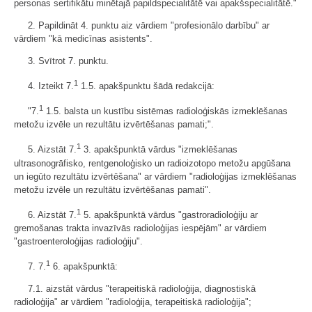
personas sertifikātu minētajā papildspecialitātē vai apakšspecialitātē."
2. Papildināt 4. punktu aiz vārdiem "profesionālo darbību" ar
vārdiem "kā medicīnas asistents".
3. Svītrot 7. punktu.
1
4. Izteikt 7.
1.5. apakšpunktu šādā redakcijā:
1
"7.
1.5. balsta un kustību sistēmas radioloģiskās izmeklēšanas
metožu izvēle un rezultātu izvērtēšanas pamati;".
1
5. Aizstāt 7.
3. apakšpunktā vārdus "izmeklēšanas
ultrasonogrāfisko, rentgenoloģisko un radioizotopo metožu apgūšana
un iegūto rezultātu izvērtēšana" ar vārdiem "radioloģijas izmeklēšanas
metožu izvēle un rezultātu izvērtēšanas pamati".
1
6. Aizstāt 7.
5. apakšpunktā vārdus "gastroradioloģiju ar
gremošanas trakta invazīvās radioloģijas iespējām" ar vārdiem
"gastroenteroloģijas radioloģiju".
1
7. 7.
6. apakšpunktā:
7.1. aizstāt vārdus "terapeitiskā radioloģija, diagnostiskā
radioloģija" ar vārdiem "radioloģija, terapeitiskā radioloģija";