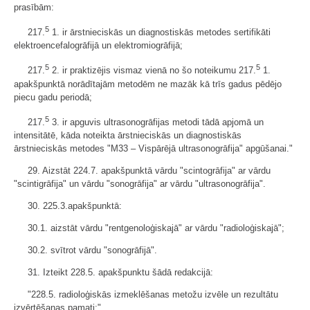
prasībām:
5
217.
1. ir ārstnieciskās un diagnostiskās metodes sertifikāti
elektroencefalogrāfijā un elektromiogrāfijā;
5
5
217.
2. ir praktizējis vismaz vienā no šo noteikumu 217.
1.
apakšpunktā norādītajām metodēm ne mazāk kā trīs gadus pēdējo
piecu gadu periodā;
5
217.
3. ir apguvis ultrasonogrāfijas metodi tādā apjomā un
intensitātē, kāda noteikta ārstnieciskās un diagnostiskās
ārstnieciskās metodes "M33 – Vispārējā ultrasonogrāfija" apgūšanai."
29. Aizstāt 224.7. apakšpunktā vārdu "scintogrāfija" ar vārdu
"scintigrāfija" un vārdu "sonogrāfija" ar vārdu "ultrasonogrāfija".
30. 225.3.apakšpunktā:
30.1. aizstāt vārdu "rentgenoloģiskajā" ar vārdu "radioloģiskajā";
30.2. svītrot vārdu "sonogrāfijā".
31. Izteikt 228.5. apakšpunktu šādā redakcijā:
"228.5. radioloģiskās izmeklēšanas metožu izvēle un rezultātu
izvērtēšanas pamati;".