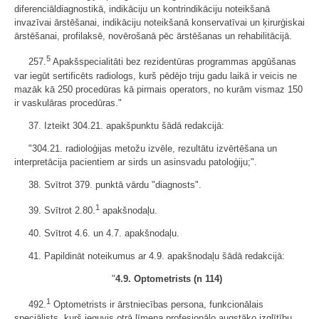
diferenciāldiagnostikā, indikāciju un kontrindikāciju noteikšanā
invazīvai ārstēšanai, indikāciju noteikšanā konservatīvai un ķirurģiskai
ārstēšanai, profilaksē, novērošanā pēc ārstēšanas un rehabilitācijā.
5
257.
Apakšspecialitāti bez rezidentūras programmas apgūšanas
var iegūt sertificēts radiologs, kurš pēdējo triju gadu laikā ir veicis ne
mazāk kā 250 procedūras kā pirmais operators, no kurām vismaz 150
ir vaskulāras procedūras."
37. Izteikt 304.21. apakšpunktu šādā redakcijā:
"304.21. radioloģijas metožu izvēle, rezultātu izvērtēšana un
interpretācija pacientiem ar sirds un asinsvadu patoloģiju;".
38. Svītrot 379. punktā vārdu "diagnosts".
1
39. Svītrot 2.80.
apakšnodaļu.
40. Svītrot 4.6. un 4.7. apakšnodaļu.
41. Papildināt noteikumus ar 4.9. apakšnodaļu šādā redakcijā:
"
4.9. Optometrists (n 114)
1
492.
Optometrists ir ārstniecības persona, funkcionālais
speciālists, kurš ieguvis otrā līmeņa profesionālo augstāko izglītību