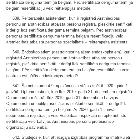
sertifikāta derīguma termiņa beigām. Pēc sertifikāta derīguma termiņa
beigām resertifikāciju veic reitterapijas metodē.
639. Reitterapeita asistentiem, kuri ir reģistrēti Ārstniecības
personu un ārstniecības atbalsta personu reģistrā, piešķirtie sertifikāti
ir derīgi līdz sertifikāta derīguma termiņa beigām. Pēc ārstniecības
personas sertifikāta derīguma termiņa beigām resertifikāciju veic
ārstniecības atbalsta personas specialitātē – reitterapeita asistents.
640. Endoskopistiem (gastrointestinālajiem endoskopistiem), kuri ir
reģistrēti Ārstniecības personu un ārstniecības atbalsta personu
reģistrā, piešķirtie sertifikāti ir derīgi līdz sertifikāta derīguma termiņa
beigām. Pēc sertifikāta derīguma termiņa beigām resertifikāciju veic
gastrointestinālās endoskopijas metodē.
641. Šo noteikumu 4.9. apakšnodaļa stājas spēkā 2020. gada 1.
janvārī. Optometristiem, kuri līdz 2019. gada 31. decembrim reģistrēti
Optometristu reģistrā, līdz 2019. gada 31. decembrim Latvijas
Optometristu un optiķu asociācijas piešķirtie sertifikāti ir derīgi līdz
sertifikāta derīguma termiņa beigām. Ar 2020. gada 1. janvāri
optometristu reģistrāciju veic Veselības inspekcija un optometristu
sertifikāciju veic Latvijas Ārstniecības personu profesionālo
organizāciju savienība.
642. Studējošie, kuri attiecīgajā izglītības programmā imatrikulēti