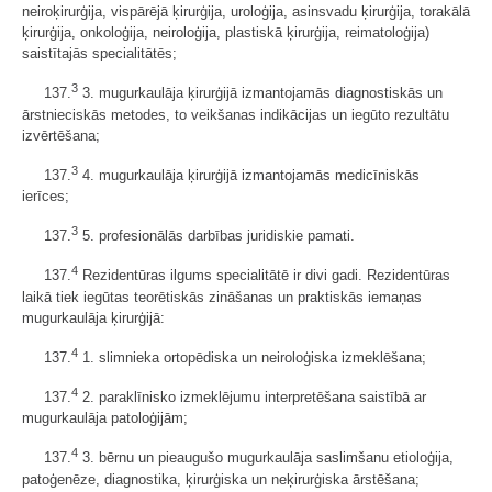
neiroķirurģija, vispārējā ķirurģija, uroloģija, asinsvadu ķirurģija, torakālā
ķirurģija, onkoloģija, neiroloģija, plastiskā ķirurģija, reimatoloģija)
saistītajās specialitātēs;
3
137.
3. mugurkaulāja ķirurģijā izmantojamās diagnostiskās un
ārstnieciskās metodes, to veikšanas indikācijas un iegūto rezultātu
izvērtēšana;
3
137.
4. mugurkaulāja ķirurģijā izmantojamās medicīniskās
ierīces;
3
137.
5. profesionālās darbības juridiskie pamati.
4
137.
Rezidentūras ilgums specialitātē ir divi gadi. Rezidentūras
laikā tiek iegūtas teorētiskās zināšanas un praktiskās iemaņas
mugurkaulāja ķirurģijā:
4
137.
1. slimnieka ortopēdiska un neiroloģiska izmeklēšana;
4
137.
2. paraklīnisko izmeklējumu interpretēšana saistībā ar
mugurkaulāja patoloģijām;
4
137.
3. bērnu un pieaugušo mugurkaulāja saslimšanu etioloģija,
patoģenēze, diagnostika, ķirurģiska un neķirurģiska ārstēšana;