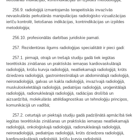
256.9. radioloģijā izmantojamās terapeitiskās invazīvās
nevaskulārās perkutānās manipulācijas radioloģisko vizualizācijas
ierīču kontrolē, lietošanas indikācijas, kontrindikācijas un izpildes
metodoloģija;
256.10. profesionālās darbības juridiskie pamati.
257. Rezidentūras ilgums radioloģijas specialitātē ir pieci gadi:
257.1. pirmajā, otrajā un trešajā studiju gadā tiek iegūtas
teorētiskās zināšanas un praktiskās iemaņas kardiovaskulārajā
radioloģijā, krūšu kurvja radioloģijā, neatliekamajā radioloģijā; krūts
dziedzera radioloģijā, gastrointestinālajā un abdominālajā radioloģijā,
neiroradioloģijā, galvas un kakla radioloģijā, invazīvajā radioloģijā,
muskuloskeletālajā radioloģijā, pediatrijas radioloģijā, uroģenitālajā
radioloģijā, radionukleārajā radioloģijā, radiācijas drošībā un
aizsardzībā, molekulārās attēldiagnostikas un tehnoloģiju principos,
komunikācijā un vadībā;
257.2. ceturtajā un piektajā studiju gadā padziļinātā apmācībā tiek
iegūtas teorētiskās zināšanas un praktiskās iemaņas neatliekamajā
radioloģijā, onkoloģiskajā radioloģijā, radionukleārajā radioloģijā,
neiroradioloģijā, pediatrijas radioloģijā, krūts dziedzera radioloģijā,
kardiovaskulārajā radioloģijā, krūšu kurvja radioloģijā,