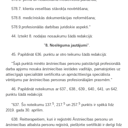
578.7. klienta veselības stāvokļa novērtēšana;
578.8. medicīniskās dokumentācijas noformēšana;
578.9.profesionālās darbības juridiskie aspekti."
44. Izteikt 8. nodaļas nosaukumu šādā redakcijā:
"
8. Noslēguma jautājumi
".
45. Papildināt 636. punktu ar otro teikumu šādā redakcijā:
"Šajā punktā minēto ārstniecības personu patstāvīgā profesionālā
darba apjomu nosaka ārstniecības iestādes vadītājs, pamatojoties uz
attiecīgajā specialitātē sertificēta un apmācīttiesīga speciālista
vērtējumu par ārstniecības personas profesionālajām prasmēm."
46. Papildināt noteikumus ar 637., 638., 639., 640., 641. un 642.
punktu šādā redakcijā:
5
5
5
"637. Šo noteikumu 137.
, 217.
un 257.
punkts ir spēkā līdz
2019. gada 30. aprīlim.
638. Reitterapeitiem, kuri ir reģistrēti Ārstniecības personu un
ārstniecības atbalsta personu reģistrā, piešķirtie sertifikāti ir derīgi līdz