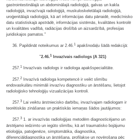
gastrointestinālajā un abdominālajā radioloģijā, galvas un kakla
radioloģijā, invazīvajā radioloģijā, muskuloskeletālajā radioloģijā,
uroģenitālajā radioloģijā, kā arī informācijas datu pārraidē, medicīnisko
datu statistiskajā apstrādē, informācijas sistēmās, kvalitātes kontrolē
un kvalitātes vadībā, radiācijas drošībā un aizsardzībā, profesijas
juridiskajos pamatos."
1
36. Papildināt noteikumus ar 2.46.
apakšnodaļu šādā redakcijā:
1
"
2.46.
Invazīvais radiologs (A 321)
1
257.
Invazīvais radiologs ir radiologa apakšspecialitāte.
2
257.
Invazīvā radiologa kompetencē ir veikt slimību
endovaskulāru minimāli invazīvu diagnostiku un ārstēšanu, lietojot
radioloģisko tehnoloģiju vizualizācijas kontroli.
3
257.
Lai veiktu ārstniecisko darbību, invazīvajam radiologam ir
teorētiskās zināšanas un praktiskās iemaņas šādos jautājumos:
3
257.
1. ar invazīvās radioloģijas metodēm diagnosticējamo un
ārstējamo iedzimto un iegūto slimību, kā arī traumatisko bojājumu
etioloģija, patoģenēze, simptomātika, diagnostika,
diferenciāldiagnostika un ārstēšana, profilakse un novērošana pēc