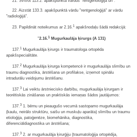
21. Svītrot 113.2. apakšpunktā vārdus "rentgenoloģijā un".
22. Aizstāt 133.3. apakšpunktā vārdu "rentgenoloģijā" ar vārdu
"radioloģijā".
1
23. Papildināt noteikumus ar 2.16.
apakšnodaļu šādā redakcijā:
1
"
2.16.
Mugurkaulāja ķirurgs (A 131)
1
137.
Mugurkaulāja ķirurgs ir traumatologa ortopēda
apakšspecialitāte.
2
137.
Mugurkaulāja ķirurga kompetencē ir mugurkaulāja slimību un
traumu diagnostika, ārstēšana un profilakse, izņemot spinālu
intradurālu veidojumu ārstēšanu.
3
137.
Lai veiktu ārstniecisko darbību, mugurkaulāja ķirurgam ir
teorētiskās zināšanas un praktiskās iemaņas šādos jautājumos:
3
137.
1. bērnu un pieaugušo vecumā sastopamo mugurkaulāja
(kaulu, neirālo struktūru, saišu un muskuļu aparāta) slimību un traumu
etioloģija, patoģenēze, biomehānika, diagnostika,
diferenciāldiagnostika un ārstēšana;
3
137.
2. ar mugurkaulāja ķirurģiju (traumatoloģija ortopēdija,