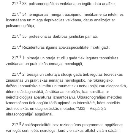
3
217.
33. polisomnogrāfijas veikšana un iegūto datu analīze;
3
217.
34. iemigšanas, miega traucējumu, medikamentu ietekmes
izvērtēšana un miega deprivācijas veikšana, datus analizējot ar
polisomnogrāfiju;
3
217.
35. profesionālās darbības juridiskie pamati.
4
217.
Rezidentūras ilgums apakšspecialitātē ir četri gadi:
4
217.
1. pirmajā un otrajā studiju gadā tiek iegūtas teorētiskās
zināšanas un praktiskās iemaņas neiroloģijā;
4
217.
2. trešajā un ceturtajā studiju gadā tiek iegūtas teorētiskās
zināšanas un praktiskās iemaņas neiroloģisko, neiroķirurģisko,
dažādu somatisko slimību un traumatisku nervu bojājumu diagnostikā,
diferenciāldiagnostikā, ārstēšanas iespējās, kas saistītas ar
neirofizioloģijas aparatūras izmantošanu. Ultrasonogrāfijas metodes
izmantošana tiek apgūta tādā apjomā un intensitātē, kāds noteikts
ārstnieciskās un diagnostiskās metodes "M33 – Vispārējā
ultrasonogrāfija" apgūšanai.
5
217.
Apakšspecialitāti bez rezidentūras programmas apgūšanas
var iegūt sertificēts neirologs, kurš vienlaikus atbilst visām šādām