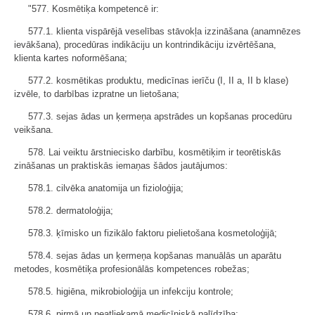
"577. Kosmētiķa kompetencē ir:
577.1. klienta vispārējā veselības stāvokļa izzināšana (anamnēzes
ievākšana), procedūras indikāciju un kontrindikāciju izvērtēšana,
klienta kartes noformēšana;
577.2. kosmētikas produktu, medicīnas ierīču (I, II a, II b klase)
izvēle, to darbības izpratne un lietošana;
577.3. sejas ādas un ķermeņa apstrādes un kopšanas procedūru
veikšana.
578. Lai veiktu ārstniecisko darbību, kosmētiķim ir teorētiskās
zināšanas un praktiskās iemaņas šādos jautājumos:
578.1. cilvēka anatomija un fizioloģija;
578.2. dermatoloģija;
578.3. ķīmisko un fizikālo faktoru pielietošana kosmetoloģijā;
578.4. sejas ādas un ķermeņa kopšanas manuālās un aparātu
metodes, kosmētiķa profesionālās kompetences robežas;
578.5. higiēna, mikrobioloģija un infekciju kontrole;
578.6. pirmā un neatliekamā medicīniskā palīdzība;