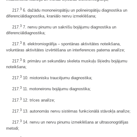
3
217.
6. dažādu mononeiropātiju un polineiropātiju diagnostika un
diferenciāldiagnostika, kraniālo nervu izmeklēšana;
3
217.
7. nervu pinumu un saknīšu bojājumu diagnostika un
diferenciāldiagnostika;
3
217.
8. elektromiogrāfija – spontānas aktivitātes noteikšana,
voluntāras aktivitātes izvērtēšana un interferences paterna analīze;
3
217.
9. primāru un sekundāru skeleta muskuļu šķiedru bojājumu
noteikšana;
3
217.
10. miotonisku traucējumu diagnostika;
3
217.
11. motoneironu bojājumu diagnostika;
3
217.
12. trīces analīze;
3
217.
13. autonomās nervu sistēmas funkcionālā stāvokļa analīze;
3
217.
14. nervu un nervu pinumu izmeklēšana ar ultrasonogrāfijas
metodi;