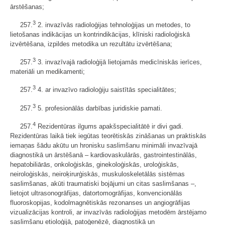
ārstēšanas;
3
257.
2. invazīvās radioloģijas tehnoloģijas un metodes, to
lietošanas indikācijas un kontrindikācijas, klīniski radioloģiskā
izvērtēšana, izpildes metodika un rezultātu izvērtēšana;
3
257.
3. invazīvajā radioloģijā lietojamās medicīniskās ierīces,
materiāli un medikamenti;
3
257.
4. ar invazīvo radioloģiju saistītās specialitātes;
3
257.
5. profesionālās darbības juridiskie pamati.
4
257.
Rezidentūras ilgums apakšspecialitātē ir divi gadi.
Rezidentūras laikā tiek iegūtas teorētiskās zināšanas un praktiskās
iemaņas šādu akūtu un hronisku saslimšanu minimāli invazīvajā
diagnostikā un ārstēšanā – kardiovaskulārās, gastrointestinālās,
hepatobiliārās, onkoloģiskās, ginekoloģiskās, uroloģiskās,
neiroloģiskās, neiroķirurģiskās, muskuloskeletālās sistēmas
saslimšanas, akūti traumatiski bojājumi un citas saslimšanas –,
lietojot ultrasonogrāfijas, datortomogrāfijas, konvencionālās
fluoroskopijas, kodolmagnētiskās rezonanses un angiogrāfijas
vizualizācijas kontroli, ar invazīvās radioloģijas metodēm ārstējamo
saslimšanu etioloģijā, patoģenēzē, diagnostikā un