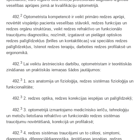
veselības aprūpes jomā ar kvalifikāciju optometrijā.
2
492.
Optometrista kompetencē ir veikt primāro redzes aprūpi,
novērtēt vispārējo pacienta veselības stāvokli, redzes funkcijas un
redzes orgānu struktūras, veikt redzes refraktīvo un funkcionālo
traucējumu diagnostiku, nozīmēt, izgatavot un pielāgot optiskos
redzes palīglīdzekļus (brilles un kontaktlēcas) vai speciālos redzes
palīglīdzekļus, īstenot redzes terapiju, darboties redzes profilaksē un
ergonomikā.
3
492.
Lai veiktu ārstniecisko darbību, optometristam ir teorētiskās
zināšanas un praktiskās iemaņas šādos jautājumos:
3
492.
1. acs anatomija un fizioloģija, redzes sistēmas fizioloģija un
funkcionalitāte;
3
492.
2. redzes optika, redzes korekcijas iespējas un palīglīdzekļi;
3
492.
3. optometrijā izmantojamo medicīnisko ierīču, tehnoloģiju
un metožu lietošana refraktīvo un funkcionālo redzes sistēmas
traucējumu novērtēšanā, korekcijā un profilaksē;
3
492.
4. redzes sistēmas traucējumi un to cēloņi, simptomi,
diagnostika, diferenciāldiagnostika, ārstēšanas iespējas, redzes