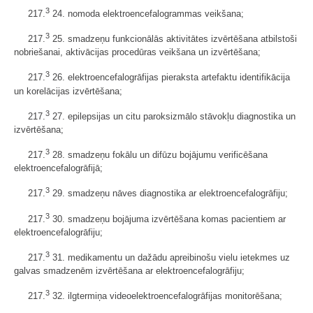
3
217.
24. nomoda elektroencefalogrammas veikšana;
3
217.
25. smadzeņu funkcionālās aktivitātes izvērtēšana atbilstoši
nobriešanai, aktivācijas procedūras veikšana un izvērtēšana;
3
217.
26. elektroencefalogrāfijas pieraksta artefaktu identifikācija
un korelācijas izvērtēšana;
3
217.
27. epilepsijas un citu paroksizmālo stāvokļu diagnostika un
izvērtēšana;
3
217.
28. smadzeņu fokālu un difūzu bojājumu verificēšana
elektroencefalogrāfijā;
3
217.
29. smadzeņu nāves diagnostika ar elektroencefalogrāfiju;
3
217.
30. smadzeņu bojājuma izvērtēšana komas pacientiem ar
elektroencefalogrāfiju;
3
217.
31. medikamentu un dažādu apreibinošu vielu ietekmes uz
galvas smadzenēm izvērtēšana ar elektroencefalogrāfiju;
3
217.
32. ilgtermiņa videoelektroencefalogrāfijas monitorēšana;