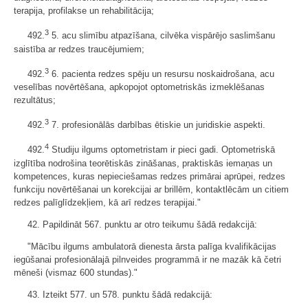
terapija, profilakse un rehabilitācija;
3
492.
5. acu slimību atpazīšana, cilvēka vispārējo saslimšanu
saistība ar redzes traucējumiem;
3
492.
6. pacienta redzes spēju un resursu noskaidrošana, acu
veselības novērtēšana, apkopojot optometriskās izmeklēšanas
rezultātus;
3
492.
7. profesionālās darbības ētiskie un juridiskie aspekti.
4
492.
Studiju ilgums optometristam ir pieci gadi. Optometriskā
izglītība nodrošina teorētiskās zināšanas, praktiskās iemaņas un
kompetences, kuras nepieciešamas redzes primārai aprūpei, redzes
funkciju novērtēšanai un korekcijai ar brillēm, kontaktlēcām un citiem
redzes palīglīdzekļiem, kā arī redzes terapijai."
42. Papildināt 567. punktu ar otro teikumu šādā redakcijā:
"Mācību ilgums ambulatorā dienesta ārsta palīga kvalifikācijas
iegūšanai profesionālajā pilnveides programmā ir ne mazāk kā četri
mēneši (vismaz 600 stundas)."
43. Izteikt 577. un 578. punktu šādā redakcijā: