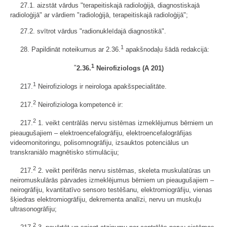
27.1. aizstāt vārdus "terapeitiskajā radioloģijā, diagnostiskajā
radioloģijā" ar vārdiem "radioloģijā, terapeitiskajā radioloģijā";
27.2. svītrot vārdus "radionukleīdajā diagnostikā".
1
28. Papildināt noteikumus ar 2.36.
apakšnodaļu šādā redakcijā:
1
"
2.36.
Neirofiziologs (A 201)
1
217.
Neirofiziologs ir neirologa apakšspecialitāte.
2
217.
Neirofiziologa kompetencē ir:
2
217.
1. veikt centrālās nervu sistēmas izmeklējumus bērniem un
pieaugušajiem – elektroencefalogrāfiju, elektroencefalogrāfijas
videomonitoringu, polisomnogrāfiju, izsauktos potenciālus un
transkraniālo magnētisko stimulāciju;
2
217.
2. veikt perifērās nervu sistēmas, skeleta muskulatūras un
neiromuskulārās pārvades izmeklējumus bērniem un pieaugušajiem –
neirogrāfiju, kvantitatīvo sensoro testēšanu, elektromiogrāfiju, vienas
šķiedras elektromiogrāfiju, dekrementa analīzi, nervu un muskuļu
ultrasonogrāfiju;
2