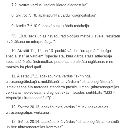
7.2. svītrot vārdus "radionukleīdā diagnostika".
1
8. Svītrot 7.
8. apakšpunktā vārdu "diagnostiskās".
1
9. Izteikt 7.
10.9. apakšpunktu šādā redakcijā:
1
"7.
10.9. sirds un asinsvadu radioloģijas metožu izvēle, rezultātu
izvērtēšana un interpretācija;".
10. Aizstāt 11., 12. un 13. punktā vārdus "un apmācīttiesīga
speciālista" ar vārdiem "speciālista, kura darba stāžs attiecīgajā
specialitātē pēc ārstniecības personas sertifikāta iegūšanas ir ne
mazāks kā pieci gadi".
11. Aizstāt 17.2. apakšpunktā vārdus "skrīninga
ultrasonogrāfiskajā izmeklēšanā" ar vārdiem "ultrasonogrāfiskajā
izmeklēšanā šīs metodes standarta prasību līmenī (ultrasonogrāfijas
veikšanai nepieciešams diagnostiskās metodes sertifikāts "M33 –
Vispārējā ultrasonogrāfija")".
12. Svītrot 20.13. apakšpunktā vārdus "muskuloskeletālās
ultrasonogrāfijas veikšana".
13. Svītrot 20.14. apakšpunktā vārdus "ultrasonogrāfijas kontrolē
un bez ultrasonogrāfijas kontroles".