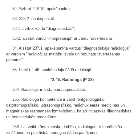
32. Svītrot 228.10. apakšpunktu.
33. 233.2. apakšpunktā:
33.1. svītrot vārdu "diagnostiskās";
33.2. aizstāt vārdu "interpretācijā" ar vārdu "izvērtēšanā".
34. Aizstāt 237.1. apakšpunktā vārdus "diagnostiskajā radioloģijā"
ar vārdiem "radioloģijas metožu izvēlē un rezultātu izvērtēšanas
pamatos".
35. Izteikt 2.46. apakšnodaļu šādā redakcijā:
"
2.46. Radiologs (P 32)
254. Radiologs ir ārsta pamatspecialitāte.
255. Radiologa kompetencē ir veikt rentgenoloģisko,
datortomogrāfisko, ultrasonogrāfisko, radionukleārās medicīnas un
magnētiskās rezonanses izmeklēšanu, kā arī invazīvās diagnostiskās
un ārstnieciskās procedūras.
256. Lai veiktu ārstniecisko darbību, radiologam ir teorētiskās
zināšanas un praktiskās iemaņas šādos jautājumos: