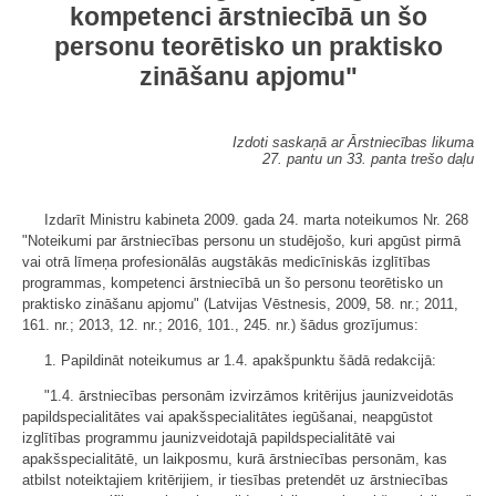
kompetenci ārstniecībā un šo
personu teorētisko un praktisko
zināšanu apjomu"
Izdoti saskaņā ar Ārstniecības likuma
27. pantu un 33. panta trešo daļu
Izdarīt Ministru kabineta 2009. gada 24. marta noteikumos Nr. 268
"Noteikumi par ārstniecības personu un studējošo, kuri apgūst pirmā
vai otrā līmeņa profesionālās augstākās medicīniskās izglītības
programmas, kompetenci ārstniecībā un šo personu teorētisko un
praktisko zināšanu apjomu" (Latvijas Vēstnesis, 2009, 58. nr.; 2011,
161. nr.; 2013, 12. nr.; 2016, 101., 245. nr.) šādus grozījumus:
1. Papildināt noteikumus ar 1.4. apakšpunktu šādā redakcijā:
"1.4. ārstniecības personām izvirzāmos kritērijus jaunizveidotās
papildspecialitātes vai apakšspecialitātes iegūšanai, neapgūstot
izglītības programmu jaunizveidotajā papildspecialitātē vai
apakšspecialitātē, un laikposmu, kurā ārstniecības personām, kas
atbilst noteiktajiem kritērijiem, ir tiesības pretendēt uz ārstniecības