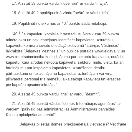
17. Aizstāt 39.punktā vārdu "novembrī" ar vārdu "maijā".
18. Aizstāt 40.2.apakšpunktā vārdu "sešu" ar vārdu "trīs".
1
19. Papildināt noteikumus ar 40.
punktu šādā redakcijā:
1
"40.
Ja kapavietu komisija ir sastādījusi Noteikumu 39.punktā
minēto aktu un nav iespējams identificēt kapavietas uzturētāju,
kapavietu komisija ievieto oficiālajā izdevumā "Latvijas Vēstnesis",
laikrakstā "Jelgavas Vēstnesis" un publicē portālos www.jelgava.lv un
www.pilsetsaimnieciba.lv sludinājumu par nekoptu kapavietu, norādot
kapsētu, kurā atrodas nekoptā kapavieta, sektoru, rindu, vietu, kā arī
brīdinājumu par iespējamo kapavietas uzturēšanas tiesību
pārtraukšanu un uzaicinājumu kapavietas uzturētājam vai viņa
pilnvarotai personai trīs mēnešu laikā sakopt kapavietu un ierasties
pie kapsētu apsaimniekotāja."
20. Aizstāt 45.punktā vārdu "trīs" ar vārdu "desmit".
21. Aizstāt 49.punktā vārdus "domes Informācijas aģentūras" ar
vārdiem "pašvaldības administrācijas Administratīvās pārvaldes
Klientu apkalpošanas centrā".
Jelgavas pilsētas domes priekšsēdētāja vietniece
R.Vectirāne