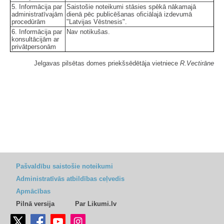
5. Informācija par
Saistošie noteikumi stāsies spēkā nākamajā
administratīvajām
dienā pēc publicēšanas oficiālajā izdevumā
procedūrām
"Latvijas Vēstnesis".
6. Informācija par
Nav notikušas.
konsultācijām ar
privātpersonām
Jelgavas pilsētas domes priekšsēdētāja vietniece
R.Vectirāne
Pašvaldību saistošie noteikumi
Administratīvās atbildības ceļvedis
Apmācības
Pilnā versija
Par Likumi.lv