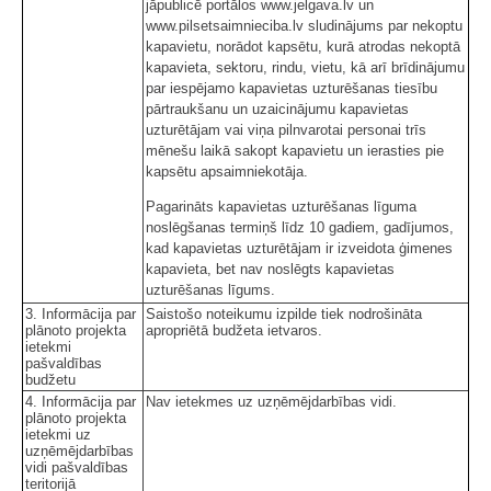
jāpublicē portālos www.jelgava.lv un
www.pilsetsaimnieciba.lv sludinājums par nekoptu
kapavietu, norādot kapsētu, kurā atrodas nekoptā
kapavieta, sektoru, rindu, vietu, kā arī brīdinājumu
par iespējamo kapavietas uzturēšanas tiesību
pārtraukšanu un uzaicinājumu kapavietas
uzturētājam vai viņa pilnvarotai personai trīs
mēnešu laikā sakopt kapavietu un ierasties pie
kapsētu apsaimniekotāja.
Pagarināts kapavietas uzturēšanas līguma
noslēgšanas termiņš līdz 10 gadiem, gadījumos,
kad kapavietas uzturētājam ir izveidota ģimenes
kapavieta, bet nav noslēgts kapavietas
uzturēšanas līgums.
3. Informācija par
Saistošo noteikumu izpilde tiek nodrošināta
plānoto projekta
apropriētā budžeta ietvaros.
ietekmi
pašvaldības
budžetu
4. Informācija par
Nav ietekmes uz uzņēmējdarbības vidi.
plānoto projekta
ietekmi uz
uzņēmējdarbības
vidi pašvaldības
teritorijā