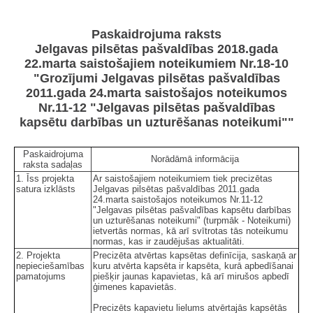
Paskaidrojuma raksts
Jelgavas pilsētas pašvaldības 2018.gada
22.marta saistošajiem noteikumiem Nr.18-10
"Grozījumi Jelgavas pilsētas pašvaldības
2011.gada 24.marta saistošajos noteikumos
Nr.11-12 "Jelgavas pilsētas pašvaldības
kapsētu darbības un uzturēšanas noteikumi""
Paskaidrojuma
Norādāmā informācija
raksta sadaļas
1. Īss projekta
Ar saistošajiem noteikumiem tiek precizētas
satura izklāsts
Jelgavas pilsētas pašvaldības 2011.gada
24.marta saistošajos noteikumos Nr.11-12
"Jelgavas pilsētas pašvaldības kapsētu darbības
un uzturēšanas noteikumi" (turpmāk - Noteikumi)
ietvertās normas, kā arī svītrotas tās noteikumu
normas, kas ir zaudējušas aktualitāti.
2. Projekta
Precizēta atvērtas kapsētas definīcija, saskaņā ar
nepieciešamības
kuru atvērta kapsēta ir kapsēta, kurā apbedīšanai
pamatojums
piešķir jaunas kapavietas, kā arī mirušos apbedī
ģimenes kapavietās.
Precizēts kapavietu lielums atvērtajās kapsētās