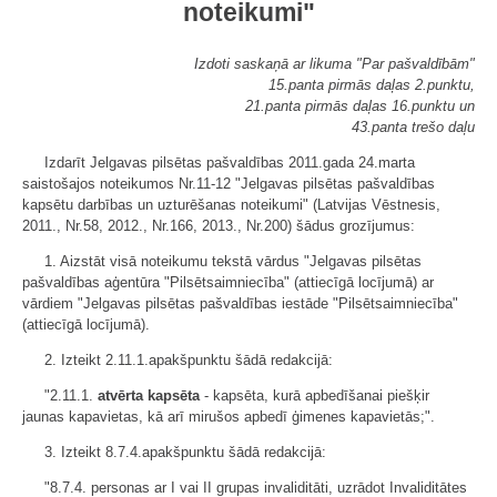
noteikumi"
Izdoti saskaņā ar likuma "Par pašvaldībām"
15.panta pirmās daļas 2.punktu,
21.panta pirmās daļas 16.punktu un
43.panta trešo daļu
Izdarīt Jelgavas pilsētas pašvaldības 2011.gada 24.marta
saistošajos noteikumos Nr.11-12 "Jelgavas pilsētas pašvaldības
kapsētu darbības un uzturēšanas noteikumi" (Latvijas Vēstnesis,
2011., Nr.58, 2012., Nr.166, 2013., Nr.200) šādus grozījumus:
1. Aizstāt visā noteikumu tekstā vārdus "Jelgavas pilsētas
pašvaldības aģentūra "Pilsētsaimniecība" (attiecīgā locījumā) ar
vārdiem "Jelgavas pilsētas pašvaldības iestāde "Pilsētsaimniecība"
(attiecīgā locījumā).
2. Izteikt 2.11.1.apakšpunktu šādā redakcijā:
"2.11.1.
atvērta kapsēta
- kapsēta, kurā apbedīšanai piešķir
jaunas kapavietas, kā arī mirušos apbedī ģimenes kapavietās;".
3. Izteikt 8.7.4.apakšpunktu šādā redakcijā:
"8.7.4. personas ar I vai II grupas invaliditāti, uzrādot Invaliditātes