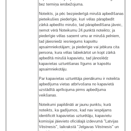
bez termiņa ierobežojuma.
Noteikts, ja pēc bezpiederīgā mirušā apbedīšanas
pieteikušies piederīgie, kuri vēlas pārapbedīt
zārkā apbedīto mirušo, tad pārapbedīšana jāveic,
ņemot vērā Noteikumu 24.punktā noteikto; ja
piederīgie vēlas saņemt urnu ar mirušā pelniem,
tad jāiesniedz iesniegums kapsētu
apsaimniekotājam; ja piederīgie vai jebkura cita
persona, kura vēlas labiekārtot un kopt zārkā
apbedītā mirušā kapavietu, tad jānoslēdz
kapavietas uzturēšanas līgums ar kapsētu
apsaimniekotāju.
Par kapavietas uzturētāja pienākumu ir noteikta
apbedījuma vietas atbrīvošana no kapavietā
uzstādītā aprīkojuma pirms apbedījuma
veikšanas.
Noteikumi papildināti ar jaunu punktu, kurā
noteikts, ka gadījumos, kad nav iespējams
identificēt kapavietas uzturētāju, kapavietu
komisijai jāievieto oficiālajā izdevumā "Latvijas
Vēstnesis", laikrakstā "Jelgavas Vēstnesis" un