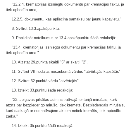
"12.2.4. krematorijas izsniegtu dokumentu par kremācijas faktu, ja
tiek apbedīta urna;
12.2.5. dokumentu, kas apliecina samaksu par jaunu kapavietu.".
8. Svītrot 13.3.apakšpunktu.
9. Papildināt noteikumus ar 13.4.apakšpunktu šādā redakcijā:
"13.4. krematorijas izsniegtu dokumentu par kremācijas faktu, ja
tiek apbedīta urna.".
10. Aizstāt 29.punktā skaitli "5" ar skaitli "2".
11. Svītrot VII nodaļas nosaukumā vārdus "atvērtajās kapsētās".
12. Svītrot 32.punktā vārdu "atvērtajās".
13. Izteikt 33.punktu šādā redakcijā:
"33. Jelgavas pilsētas administratīvajā teritorijā mirušais, kurš
atzīts par bezpiederīgo mirušo, tiek kremēts. Bezpiederīgais mirušais,
kurš saskaņā ar normatīvajiem aktiem netiek kremēts, tiek apbedīts
zārkā."
14. Izteikt 35.punktu šādā redakcijā: