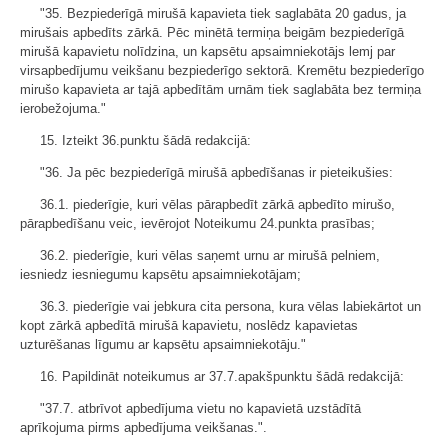
"35. Bezpiederīgā mirušā kapavieta tiek saglabāta 20 gadus, ja
mirušais apbedīts zārkā. Pēc minētā termiņa beigām bezpiederīgā
mirušā kapavietu nolīdzina, un kapsētu apsaimniekotājs lemj par
virsapbedījumu veikšanu bezpiederīgo sektorā. Kremētu bezpiederīgo
mirušo kapavieta ar tajā apbedītām urnām tiek saglabāta bez termiņa
ierobežojuma."
15. Izteikt 36.punktu šādā redakcijā:
"36. Ja pēc bezpiederīgā mirušā apbedīšanas ir pieteikušies:
36.1. piederīgie, kuri vēlas pārapbedīt zārkā apbedīto mirušo,
pārapbedīšanu veic, ievērojot Noteikumu 24.punkta prasības;
36.2. piederīgie, kuri vēlas saņemt urnu ar mirušā pelniem,
iesniedz iesniegumu kapsētu apsaimniekotājam;
36.3. piederīgie vai jebkura cita persona, kura vēlas labiekārtot un
kopt zārkā apbedītā mirušā kapavietu, noslēdz kapavietas
uzturēšanas līgumu ar kapsētu apsaimniekotāju."
16. Papildināt noteikumus ar 37.7.apakšpunktu šādā redakcijā:
"37.7. atbrīvot apbedījuma vietu no kapavietā uzstādītā
aprīkojuma pirms apbedījuma veikšanas.".