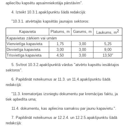
apliecību kapsētu apsaimniekotāja pārstāvim".
4. Izteikt 10.3.1.apakšpunktu šādā redakcijā:
"10.3.1. atvērtajās kapsētās jaunajos sektoros:
2
Kapavieta
Platums, m
Garums, m
Laukums, m
Kapavietas zārkiem vai urnām
Vienvietīga kapavieta
1,75
3,00
5,25
Divvietīga kapavieta
3,00
3,00
9,00
Trīsvietīga kapavieta
4,50
3,00
13,50"
5. Svītrot 10.3.2.apakšpunktā vārdus "atvērto kapsētu iesāktajos
sektoros".
6. Papildināt noteikumus ar 11.3. un 11.4.apakšpunktu šādā
redakcijā:
"11.3. krematorijas izsniegtu dokumentu par kremācijas faktu, ja
tiek apbedīta urna;
11.4. dokumentu, kas apliecina samaksu par jaunu kapavietu.".
7. Papildināt noteikumus ar 12.2.4. un 12.2.5.apakšpunktu šādā
redakcijā: