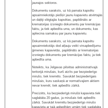
jaunajos sektoros.
Dokumentu saraksts, uz kā pamata kapsētu
apsaimniekotājs piešķir jaunu kapavietu atvērtajās
un daļēji slēgtajās kapsētas, papildināts ar
krematorijas izsniegto dokumentu par kremācijas
faktu, ja tiek apbedīta urna, un dokumentu, kas
apliecina samaksu par jaunu kapavietu.
Dokumentu saraksts, uz kā pamata kapsētu
apsaimniekotājs dod atļauju veikt virsapbedījumu
ģimenes kapavietās, papildināts ar krematorijas
izsniegtu dokumentu par kremācijas faktu, ja tiek
apbedīta urna.
Noteikts, ka Jelgavas pilsētas administratīvajā
teritorijā mirušais, kurš atzīts par bezpiederīgo
mirušo, tiek kremēts. Savukārt bezpiederīgais
mirušais, kuru saskaņā ar normatīvajiem aktiem
nevar kremēt, tiek apbedīts zārkā.
Precizēts, ka bezpiederīgā mirušā kapavieta tiek
saglabāta 20 gadus, ja mirušais tiek apbedīts
zārkā. Savukārt kremētu bezpiederīgo mirušo
kapavieta ar tajā apbedītām urnām tiek saglabāta