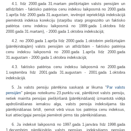
4.1. līdz 2000.gada 31.martam piešķirtajām valsts pensijām un
atlīdzībām - faktisko patēriņa cenu indeksu laikposmā no 2000.gada
1.aprīļa līdz 2000.gada 31.augustam, ievērojot iepriekšējā indeksācijā
piemērotā indeksa korekciju (starpību starp prognozēto un faktisko
patēriņa cenu indeksu laikposmā no 1999.gada 1.oktobra līdz
2000.gada 31.martam), - 2000.gada 1.oktobra indeksācijā;
4.2. no 2000.gada 1.aprīļa līdz 2000.gada 1.oktobrim piešķirtajām
(pārrēķinātajām) valsts pensijām un atlīdzībām - faktisko patēriņa
cenu indeksu laikposmā no 2000.gada 1.aprīļa līdz 2000.gada
31.augustam - 2000.gada 1.oktobra indeksācijā;
4.3. faktisko patēriņa cenu indeksu laikposmā no 2000.gada
1.septembra līdz 2001.gada 31.augustam - 2001.gada 1.oktobra
indeksācijā.
5. Ja valsts pensiju pārrēķina saskaņā ar likuma "
Par valsts
pensijām
" pārejas noteikumu 23.punktu vai, pārrēķinot valsts pensiju,
netiek mainīta pensijas piešķiršanā (pārrēķināšanā) izmantotā vidējā
apdrošināšanas iemaksu alga, valsts pensija indeksējama tās
pārrēķināšanas brīdī, ņemot vērā visus tos patēriņa cenu indeksus,
kuri attiecīgajai pensijai piemēroti pirms tās pārrēķināšanas.
6. Ja indeksē laikposmā no 1997.gada 1.janvāra līdz 1998.gada
1.decembrim pārrēķinātās valsts pensijas, indeksējams pensijas