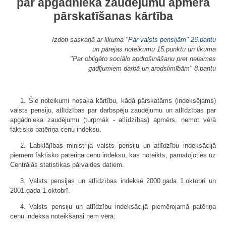
par apgādnieka zaudējumu apmēra
pārskatīšanas kārtība
Izdoti saskaņā ar likuma "
Par valsts pensijām
"
26.pantu
un pārejas noteikumu 15.punktu un likuma
"Par obligāto sociālo apdrošināšanu pret nelaimes
gadījumiem darbā un arodslimībām" 8.pantu
1. Šie noteikumi nosaka kārtību, kādā pārskatāms (indeksējams)
valsts pensiju, atlīdzības par darbspēju zaudējumu un atlīdzības par
apgādnieka zaudējumu (turpmāk - atlīdzības) apmērs, ņemot vērā
faktisko patēriņa cenu indeksu.
2. Labklājības ministrija valsts pensiju un atlīdzību indeksācijā
piemēro faktisko patēriņa cenu indeksu, kas noteikts, pamatojoties uz
Centrālās statistikas pārvaldes datiem.
3. Valsts pensijas un atlīdzības indeksē 2000.gada 1.oktobrī un
2001.gada 1.oktobrī.
4. Valsts pensiju un atlīdzību indeksācijā piemērojamā patēriņa
cenu indeksa noteikšanai ņem vērā: