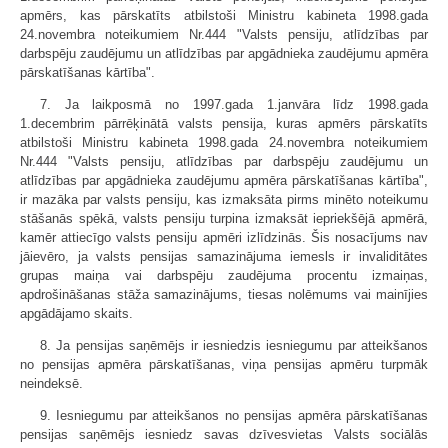
apmērs, kas pārskatīts atbilstoši Ministru kabineta 1998.gada
24.novembra noteikumiem Nr.444 "Valsts pensiju, atlīdzības par
darbspēju zaudējumu un atlīdzības par apgādnieka zaudējumu apmēra
pārskatīšanas kārtība".
7. Ja laikposmā no 1997.gada 1.janvāra līdz 1998.gada
1.decembrim pārrēķinātā valsts pensija, kuras apmērs pārskatīts
atbilstoši Ministru kabineta 1998.gada 24.novembra noteikumiem
Nr.444 "Valsts pensiju, atlīdzības par darbspēju zaudējumu un
atlīdzības par apgādnieka zaudējumu apmēra pārskatīšanas kārtība",
ir mazāka par valsts pensiju, kas izmaksāta pirms minēto noteikumu
stāšanās spēkā, valsts pensiju turpina izmaksāt iepriekšējā apmērā,
kamēr attiecīgo valsts pensiju apmēri izlīdzinās. Šis nosacījums nav
jāievēro, ja valsts pensijas samazinājuma iemesls ir invaliditātes
grupas maiņa vai darbspēju zaudējuma procentu izmaiņas,
apdrošināšanas stāža samazinājums, tiesas nolēmums vai mainījies
apgādājamo skaits.
8. Ja pensijas saņēmējs ir iesniedzis iesniegumu par atteikšanos
no pensijas apmēra pārskatīšanas, viņa pensijas apmēru turpmāk
neindeksē.
9. Iesniegumu par atteikšanos no pensijas apmēra pārskatīšanas
pensijas saņēmējs iesniedz savas dzīvesvietas Valsts sociālās