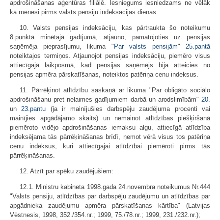
apdrošināšanas aģentūras filiālē. Iesniegums iesniedzams ne vēlāk
kā mēnesi pirms valsts pensiju indeksācijas dienas.
10. Valsts pensijas indeksāciju, kas pārtraukta šo noteikumu
8.punktā minētajā gadījumā, atjauno, pamatojoties uz pensijas
saņēmēja pieprasījumu, likuma "
Par valsts pensijām
"
25.pantā
noteiktajos termiņos. Atjaunojot pensijas indeksāciju, piemēro visus
attiecīgajā laikposmā, kad pensijas saņēmējs bija atteicies no
pensijas apmēra pārskatīšanas, noteiktos patēriņa cenu indeksus.
11. Pārrēķinot atlīdzību saskaņā ar likuma "Par obligāto sociālo
apdrošināšanu pret nelaimes gadījumiem darbā un arodslimībām"
20.
un
23.pantu
(ja ir mainījušies darbspēju zaudējuma procenti vai
mainījies apgādājamo skaits) un nemainot atlīdzības piešķiršanā
piemēroto vidējo apdrošināšanas iemaksu algu, attiecīgā atlīdzība
indeksējama tās pārrēķināšanas brīdī, ņemot vērā visus tos patēriņa
cenu indeksus, kuri attiecīgajai atlīdzībai piemēroti pirms tās
pārrēķināšanas.
12. Atzīt par spēku zaudējušiem:
12.1. Ministru kabineta 1998.gada 24.novembra noteikumus Nr.444
"Valsts pensiju, atlīdzības par darbspēju zaudējumu un atlīdzības par
apgādnieka zaudējumu apmēra pārskatīšanas kārtība" (Latvijas
Vēstnesis, 1998, 352./354.nr.; 1999, 75./78.nr.; 1999, 231./232.nr.);