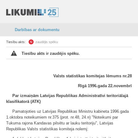
Darbības ar dokumentu
Tiesību akts:
zaudējis spēku
Tiesību akts ir zaudējis spēku.
Valsts statistikas komitejas lēmums nr.28
Rīgā 1996.gada 22.novembrī
Par izmaiņām Latvijas Republikas Administratīvi teritoriālajā
klasifikatorā (ATK)
Pamatojoties uz Latvijas Republikas Ministru kabineta 1996.gada
1.oktobra noteikumiem nr.375 (prot. nr.48, 24.¤) "Noteikumi par
Tukuma rajona Kandavas pilsētu ar lauku teritoriju", Latvijas
Republikas Valsts statistikas komiteja nolemj: