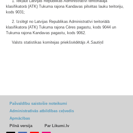
1. Iekļaut Latvijas Republikas Administratīvi teritoriālajā
klasifikatorā (ATK) Tukuma rajona Kandavas pilsētas lauku teritoriju,
kods 9031;
2. Izslēgt no Latvijas Republikas Administratīvi teritoriālā
klasifikatora (ATK) Tukuma rajona Cēres pagastu, kods 9044 un
Tukuma rajona Kandavas pagastu, kods 9062.
Valsts statistikas komitejas priekšsēdētājs
A.Sautiņš
Pašvaldību saistošie noteikumi
Administratīvās atbildības ceļvedis
Apmācības
Pilnā versija
Par Likumi.lv