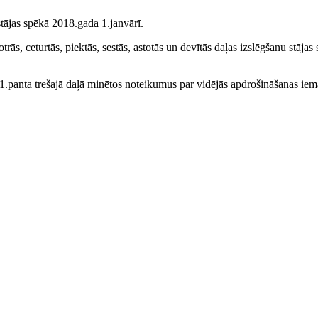
stājas spēkā 2018.gada 1.janvārī.
rās, ceturtās, piektās, sestās, astotās un devītās daļas izslēgšanu stājas
1.panta trešajā daļā minētos noteikumus par vidējās apdrošināšanas ie