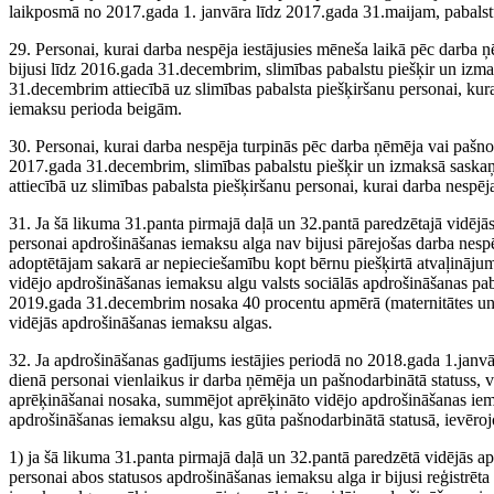
laikposmā no 2017.gada 1. janvāra līdz 2017.gada 31.maijam, pabalst
29. Personai, kurai darba nespēja iestājusies mēneša laikā pēc darba 
bijusi līdz 2016.gada 31.decembrim, slimības pabalstu piešķir un izma
31.decembrim attiecībā uz slimības pabalsta piešķiršanu personai, kura
iemaksu perioda beigām.
30. Personai, kurai darba nespēja turpinās pēc darba ņēmēja vai pašno
2017.gada 31.decembrim, slimības pabalstu piešķir un izmaksā saskaņ
attiecībā uz slimības pabalsta piešķiršanu personai, kurai darba nespē
31. Ja šā likuma 31.panta pirmajā daļā un 32.pantā paredzētajā vidējā
personai apdrošināšanas iemaksu alga nav bijusi pārejošas darba nesp
adoptētājam sakarā ar nepieciešamību kopt bērnu piešķirtā atvaļināju
vidējo apdrošināšanas iemaksu algu valsts sociālās apdrošināšanas pab
2019.gada 31.decembrim nosaka 40 procentu apmērā (maternitātes un p
vidējās apdrošināšanas iemaksu algas.
32. Ja apdrošināšanas gadījums iestājies periodā no 2018.gada 1.jan
dienā personai vienlaikus ir darba ņēmēja un pašnodarbinātā statuss, 
aprēķināšanai nosaka, summējot aprēķināto vidējo apdrošināšanas iema
apdrošināšanas iemaksu algu, kas gūta pašnodarbinātā statusā, ievēro
1) ja šā likuma 31.panta pirmajā daļā un 32.pantā paredzētā vidējās 
personai abos statusos apdrošināšanas iemaksu alga ir bijusi reģistr