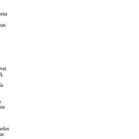
iena
nas
vai
ļ,
ša
s
sta
nešos
as