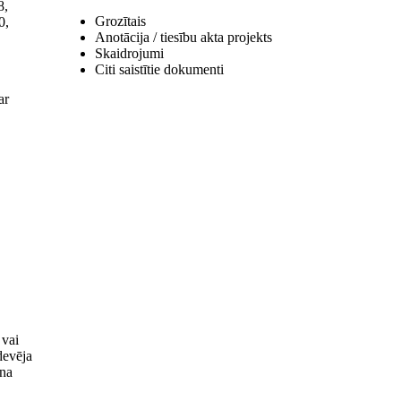
8,
Grozītais
0,
Anotācija / tiesību akta projekts
Skaidrojumi
Citi saistītie dokumenti
ar
 vai
devēja
rna