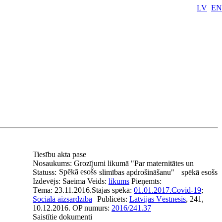
LV
EN
Tiesību akta pase
Nosaukums:
Grozījumi likumā "Par maternitātes un
Spēkā esošs
Statuss:
slimības apdrošināšanu"
spēkā esošs
Izdevējs:
Saeima
Veids:
likums
Pieņemts:
Tēma:
23.11.2016.
Stājas spēkā:
01.01.2017.
Covid-19
;
Sociālā aizsardzība
Publicēts:
Latvijas Vēstnesis
, 241,
10.12.2016.
OP numurs:
2016/241.37
Saistītie dokumenti