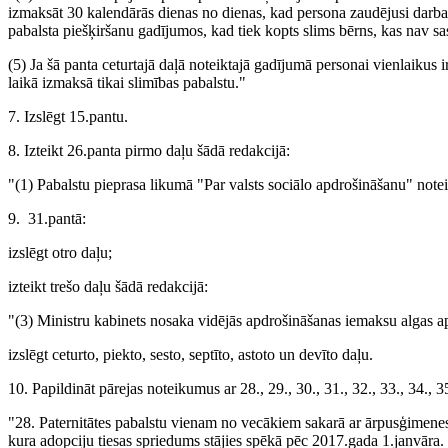
izmaksāt 30 kalendārās dienas no dienas, kad persona zaudējusi darba 
pabalsta piešķiršanu gadījumos, kad tiek kopts slims bērns, kas nav 
(5) Ja šā panta ceturtajā daļā noteiktajā gadījumā personai vienlaikus i
laikā izmaksā tikai slimības pabalstu."
7. Izslēgt 15.pantu.
8. Izteikt 26.panta pirmo daļu šādā redakcijā:
"(1) Pabalstu pieprasa likumā "Par valsts sociālo apdrošināšanu" notei
9. 31.pantā:
izslēgt otro daļu;
izteikt trešo daļu šādā redakcijā:
"(3) Ministru kabinets nosaka vidējās apdrošināšanas iemaksu algas a
izslēgt ceturto, piekto, sesto, septīto, astoto un devīto daļu.
10. Papildināt pārejas noteikumus ar 28., 29., 30., 31., 32., 33., 34., 
"28. Paternitātes pabalstu vienam no vecākiem sakarā ar ārpusģimenes
kura adopciju tiesas spriedums stājies spēkā pēc 2017.gada 1.janvāra. Š