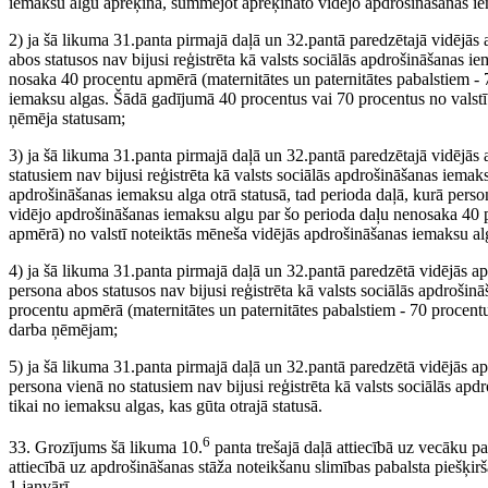
iemaksu algu aprēķina, summējot aprēķināto vidējo apdrošināšanas iem
2) ja šā likuma 31.panta pirmajā daļā un 32.pantā paredzētajā vidējās
abos statusos nav bijusi reģistrēta kā valsts sociālās apdrošināšanas 
nosaka 40 procentu apmērā (maternitātes un paternitātes pabalstiem -
iemaksu algas. Šādā gadījumā 40 procentus vai 70 procentus no valstī
ņēmēja statusam;
3) ja šā likuma 31.panta pirmajā daļā un 32.pantā paredzētajā vidējās
statusiem nav bijusi reģistrēta kā valsts sociālās apdrošināšanas iemaksu
apdrošināšanas iemaksu alga otrā statusā, tad perioda daļā, kurā person
vidējo apdrošināšanas iemaksu algu par šo perioda daļu nenosaka 40 p
apmērā) no valstī noteiktās mēneša vidējās apdrošināšanas iemaksu al
4) ja šā likuma 31.panta pirmajā daļā un 32.pantā paredzētā vidējās 
persona abos statusos nav bijusi reģistrēta kā valsts sociālās apdroš
procentu apmērā (maternitātes un paternitātes pabalstiem - 70 procent
darba ņēmējam;
5) ja šā likuma 31.panta pirmajā daļā un 32.pantā paredzētā vidējās 
persona vienā no statusiem nav bijusi reģistrēta kā valsts sociālās a
tikai no iemaksu algas, kas gūta otrajā statusā.
6
33. Grozījums šā likuma 10.
panta trešajā daļā attiecībā uz vecāku p
attiecībā uz apdrošināšanas stāža noteikšanu slimības pabalsta piešķir
1.janvārī.