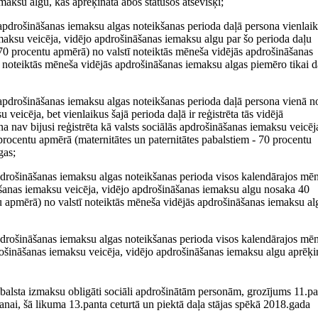
aksu algu, kas aprēķināta abos statusos atsevišķi;
 apdrošināšanas iemaksu algas noteikšanas perioda daļā persona vienlai
iemaksu veicēja, vidējo apdrošināšanas iemaksu algu par šo perioda daļu
 70 procentu apmērā) no valstī noteiktās mēneša vidējās apdrošināšanas
 noteiktās mēneša vidējās apdrošināšanas iemaksu algas piemēro tikai 
 apdrošināšanas iemaksu algas noteikšanas perioda daļā persona vienā n
 veicēja, bet vienlaikus šajā perioda daļā ir reģistrēta tās vidējā
a nav bijusi reģistrēta kā valsts sociālās apdrošināšanas iemaksu veicēj
rocentu apmērā (maternitātes un paternitātes pabalstiem - 70 procentu
gas;
apdrošināšanas iemaksu algas noteikšanas perioda visos kalendārajos mē
ināšanas iemaksu veicēja, vidējo apdrošināšanas iemaksu algu nosaka 40
u apmērā) no valstī noteiktās mēneša vidējās apdrošināšanas iemaksu al
apdrošināšanas iemaksu algas noteikšanas perioda visos kalendārajos mē
pdrošināšanas iemaksu veicēja, vidējo apdrošināšanas iemaksu algu aprēķi
abalsta izmaksu obligāti sociāli apdrošinātām personām, grozījums 11.pa
šanai, šā likuma 13.panta ceturtā un piektā daļa stājas spēkā 2018.gada