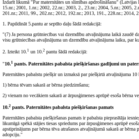
Izdarīt likumā "Par maternitātes un slimības apdrošināšanu" (Latvijas
15.nr.; 2001, 1.nr.; 2002, 22.nr.; 2003, 2., 23.nr.; 2004, 5.nr.; 2005, 2
201.nr.; 2011, 99., 202.nr.; 2012, 192.nr.; 2013, 191., 228.nr.; 2014, 
1. Papildināt 5.pantu ar septīto daļu šādā redakcijā:
"(7) Ja persona grūtniecības vai dzemdību atvaļinājuma laikā zaudē da
visu grūtniecības atvaļinājuma un dzemdību atvaļinājuma laiku, par ku
1
2
2. Izteikt 10.
un 10.
pantu šādā redakcijā:
1
"
10.
pants. Paternitātes pabalsta piešķiršanas gadījumi un pater
Paternitātes pabalstu piešķir un izmaksā par piešķirtā atvaļinājuma 1
1) bērna tēvam sakarā ar bērna piedzimšanu;
2) vienam no vecākiem sakarā ar ārpusģimenes aprūpē esoša bērna ve
2
10.
pants. Paternitātes pabalsta piešķiršanas pamats
Paternitātes pabalsta piešķiršanas pamats ir pabalsta pieprasītāja iesni
likumīgā spēkā stājies tiesas spriedums par ārpusģimenes aprūpē esoša
apstiprinājums par bērna tēva atrašanos atvaļinājumā sakarā ar bērna
adopciju."