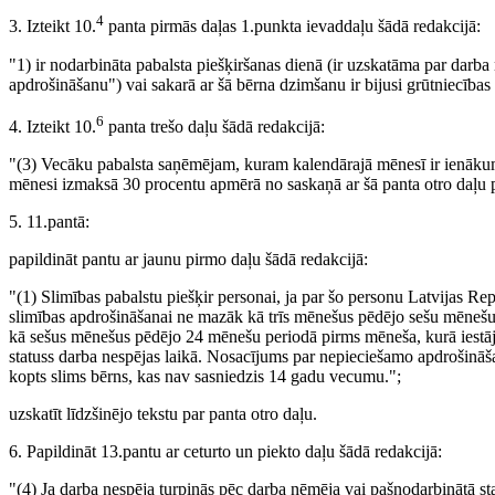
4
3. Izteikt 10.
panta pirmās daļas 1.punkta ievaddaļu šādā redakcijā:
"1) ir nodarbināta pabalsta piešķiršanas dienā (ir uzskatāma par darb
apdrošināšanu") vai sakarā ar šā bērna dzimšanu ir bijusi grūtniecība
6
4. Izteikt 10.
panta trešo daļu šādā redakcijā:
"(3) Vecāku pabalsta saņēmējam, kuram kalendārajā mēnesī ir ienāku
mēnesi izmaksā 30 procentu apmērā no saskaņā ar šā panta otro daļu p
5. 11.pantā:
papildināt pantu ar jaunu pirmo daļu šādā redakcijā:
"(1) Slimības pabalstu piešķir personai, ja par šo personu Latvijas Rep
slimības apdrošināšanai ne mazāk kā trīs mēnešus pēdējo sešu mēnešu
kā sešus mēnešus pēdējo 24 mēnešu periodā pirms mēneša, kurā iestāj
statuss darba nespējas laikā. Nosacījums par nepieciešamo apdrošināša
kopts slims bērns, kas nav sasniedzis 14 gadu vecumu.";
uzskatīt līdzšinējo tekstu par panta otro daļu.
6. Papildināt 13.pantu ar ceturto un piekto daļu šādā redakcijā:
"(4) Ja darba nespēja turpinās pēc darba ņēmēja vai pašnodarbinātā st