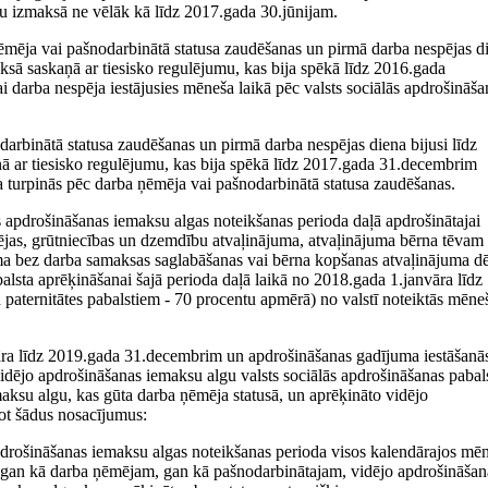
u izmaksā ne vēlāk kā līdz 2017.gada 30.jūnijam.
ņēmēja vai pašnodarbinātā statusa zaudēšanas un pirmā darba nespējas d
ksā saskaņā ar tiesisko regulējumu, kas bija spēkā līdz 2016.gada
i darba nespēja iestājusies mēneša laikā pēc valsts sociālās apdrošināša
darbinātā statusa zaudēšanas un pirmā darba nespējas diena bijusi līdz
ā ar tiesisko regulējumu, kas bija spēkā līdz 2017.gada 31.decembrim
ja turpinās pēc darba ņēmēja vai pašnodarbinātā statusa zaudēšanas.
s apdrošināšanas iemaksu algas noteikšanas perioda daļā apdrošinātajai
ējas, grūtniecības un dzemdību atvaļinājuma, atvaļinājuma bērna tēvam 
ma bez darba samaksas saglabāšanas vai bērna kopšanas atvaļinājuma dē
alsta aprēķināšanai šajā perioda daļā laikā no 2018.gada 1.janvāra līdz
aternitātes pabalstiem - 70 procentu apmērā) no valstī noteiktās mēne
vāra līdz 2019.gada 31.decembrim un apdrošināšanas gadījuma iestāšanā
vidējo apdrošināšanas iemaksu algu valsts sociālās apdrošināšanas pabal
ksu algu, kas gūta darba ņēmēja statusā, un aprēķināto vidējo
jot šādus nosacījumus:
apdrošināšanas iemaksu algas noteikšanas perioda visos kalendārajos mē
ēta gan kā darba ņēmējam, gan kā pašnodarbinātajam, vidējo apdrošināšan