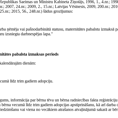
 Republikas Saeimas un Ministru Kabineta Ziņotājs, 1996, 1., 4.nr.; 199
.nr.; 2007, 24.nr.; 2009, 2., 15.nr.; Latvijas Vēstnesis, 2009, 200.nr.; 201
225.nr.; 2015, 56., 248.nr.) šādus grozījumus:
rba ņēmēja vai pašnodarbinātā statusu, maternitātes pabalstu izmaksā p
ru izsniegta darbnespējas lapa."
nitātes pabalsta izmaksas periods
0 kalendārajām dienām:
cumā līdz trim gadiem adopciju.
egums, informācija par bērna tēva un bērna radniecības fakta reģistrāciju
 bērna vecumā līdz trim gadiem adopcijas apstiprināšanu, kā arī darba 
 piedzimšanu vai viena no vecākiem atrašanos atvaļinājumā sakarā ar bē