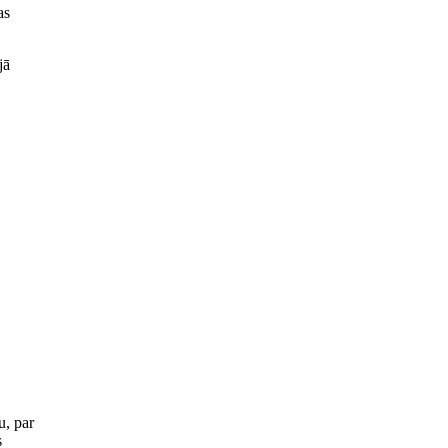
as
jā
u, par
s