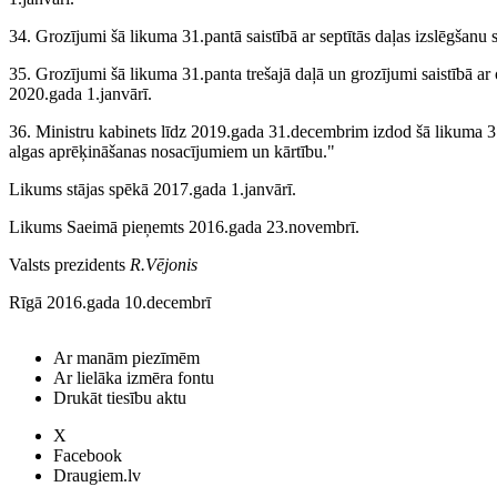
34. Grozījumi šā likuma 31.pantā saistībā ar septītās daļas izslēgšanu 
35. Grozījumi šā likuma 31.panta trešajā daļā un grozījumi saistībā ar ot
2020.gada 1.janvārī.
36. Ministru kabinets līdz 2019.gada 31.decembrim izdod šā likuma 3
algas aprēķināšanas nosacījumiem un kārtību."
Likums stājas spēkā 2017.gada 1.janvārī.
Likums Saeimā pieņemts 2016.gada 23.novembrī.
Valsts prezidents
R.Vējonis
Rīgā 2016.gada 10.decembrī
Ar manām piezīmēm
Ar lielāka izmēra fontu
Drukāt tiesību aktu
X
Facebook
Draugiem.lv