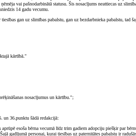
ņēmēja vai pašnodarbinātā statusu. Šis nosacījums neattiecas uz slimīb
sasniedzis 14 gadu vecumu.
r tiesības gan uz slimības pabalstu, gan uz bezdarbnieka pabalstu, tad ša
ktajā kārtībā."
prēķināšanas nosacījumus un kārtību.";
35. un 36.punktu šādā redakcijā:
 aprūpē esoša bērna vecumā līdz trim gadiem adopciju piešķir par bērn
ajā gadījumā personai, kurai tiesības uz paternitātes pabalstu ir radušā