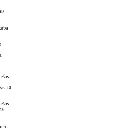
kus
darba
o
a,
nešos
gas kā
nešos
na
ntā