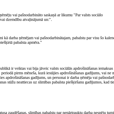
a ņēmēju vai pašnodarbināto saskaņā ar likumu "Par valsts sociālo
s vai dzemdību atvaļinājumā un:".
mi kā darba ņēmējam vai pašnodarbinātajam, pabalstu par visu šo kalen
iešķirtā pabalsta apmēra."
ublikā ir veiktas vai bija jāveic valsts sociālās apdrošināšanas iemaksas
 periodā pirms mēneša, kurā iestājies apdrošināšanas gadījums, vai ne
ies apdrošināšanas gadījums, un personai ir darba ņēmēja vai pašnodar
nas stāžu neattiecas uz slimības pabalsta piešķiršanu gadījumos, kad ti
atusa zaudēšanas, slimības pabalstu par nepārtrauktu darba nespēju turp