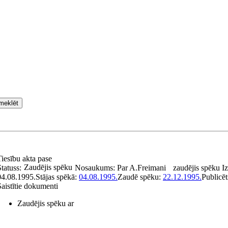
meklēt
Tiesību akta pase
Zaudējis spēku
tatuss:
Nosaukums:
Par A.Freimani
zaudējis spēku
I
04.08.1995.
Stājas spēkā:
04.08.1995.
Zaudē spēku:
22.12.1995.
Publicēt
Saistītie dokumenti
Zaudējis spēku ar