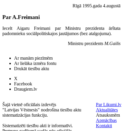
Rīgā 1995.gada 4.augustā
Par A.Freimani
Iecelt Aigaru Freimani par Ministru prezidenta ārštata
padomnieku sociālpolitiskajos jautājumos (bez atalgojuma).
Ministru prezidents
M.Gailis
Ar manām piezīmēm
Ar lielāka izmēra fontu
Drukāt tiesību aktu
X
Facebook
Draugiem.lv
Šajā vietnē oficiālais izdevējs
Par Likumi.lv
"Latvijas Vēstnesis" nodrošina tiesību aktu
Aktualitātes
sistematizācijas funkciju.
Atsauksmēm
Apmācības
Sistematizēti tiesību akti ir informatīvi.
Kontakti
Pretrunu gadījumā vadās pēc oficiālās