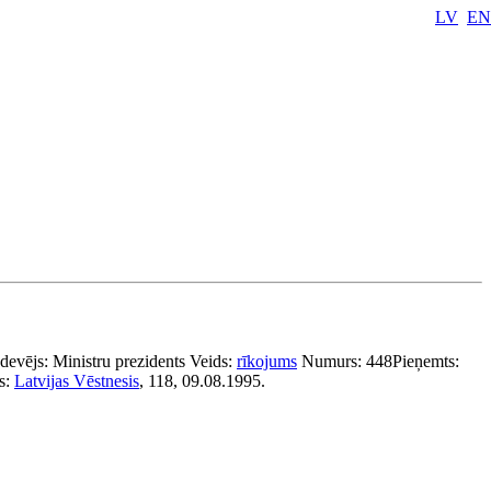
LV
EN
zdevējs:
Ministru prezidents
Veids:
rīkojums
Numurs:
448
Pieņemts:
s:
Latvijas Vēstnesis
, 118, 09.08.1995.