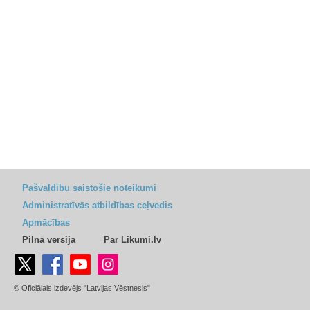
Pašvaldību saistošie noteikumi
Administratīvās atbildības ceļvedis
Apmācības
Pilnā versija
Par Likumi.lv
© Oficiālais izdevējs "Latvijas Vēstnesis"