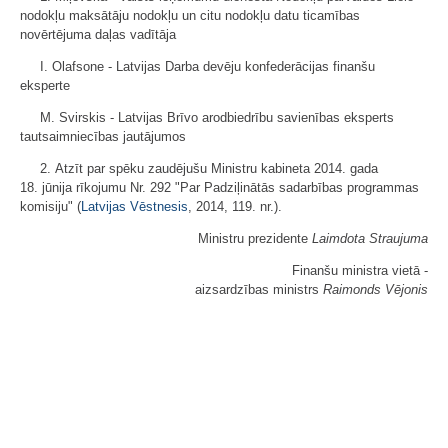
nodokļu maksātāju nodokļu un citu nodokļu datu ticamības
novērtējuma daļas vadītāja
I. Olafsone - Latvijas Darba devēju konfederācijas finanšu
eksperte
M. Svirskis - Latvijas Brīvo arodbiedrību savienības eksperts
tautsaimniecības jautājumos
2. Atzīt par spēku zaudējušu Ministru kabineta 2014. gada
18. jūnija rīkojumu Nr. 292 "Par Padziļinātās sadarbības programmas
komisiju" (
Latvijas Vēstnesis
, 2014, 119. nr.).
Ministru prezidente
Laimdota Straujuma
Finanšu ministra vietā -
aizsardzības ministrs
Raimonds Vējonis