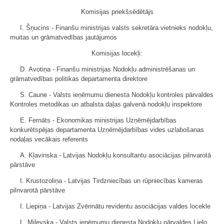
Komisijas priekšsēdētājs
I. Šņucins - Finanšu ministrijas valsts sekretāra vietnieks nodokļu,
muitas un grāmatvedības jautājumos
Komisijas locekļi:
D. Avotiņa - Finanšu ministrijas Nodokļu administrēšanas un
grāmatvedības politikas departamenta direktore
S. Caune - Valsts ieņēmumu dienesta Nodokļu kontroles pārvaldes
Kontroles metodikas un atbalsta daļas galvenā nodokļu inspektore
E. Fernāts - Ekonomikas ministrijas Uzņēmējdarbības
konkurētspējas departamenta Uzņēmējdarbības vides uzlabošanas
nodaļas vecākais referents
A. Kļavinska - Latvijas Nodokļu konsultantu asociācijas pilnvarotā
pārstāve
I. Krustozoliņa - Latvijas Tirdzniecības un rūpniecības kameras
pilnvarotā pārstāve
I. Liepiņa - Latvijas Zvērinātu revidentu asociācijas valdes locekle
L. Miļevska - Valsts ieņēmumu dienesta Nodokļu pārvaldes Lielo