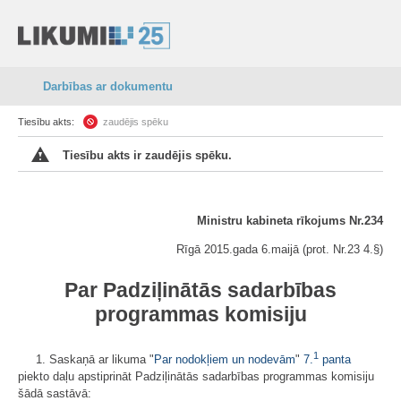
Darbības ar dokumentu
Tiesību akts:
zaudējis spēku
Tiesību akts ir zaudējis spēku.
Ministru kabineta rīkojums Nr.234
Rīgā 2015.gada 6.maijā (prot. Nr.23 4.§)
Par Padziļinātās sadarbības
programmas komisiju
1
1. Saskaņā ar likuma "
Par nodokļiem un nodevām
"
7.
panta
piekto daļu apstiprināt Padziļinātās sadarbības programmas komisiju
šādā sastāvā: