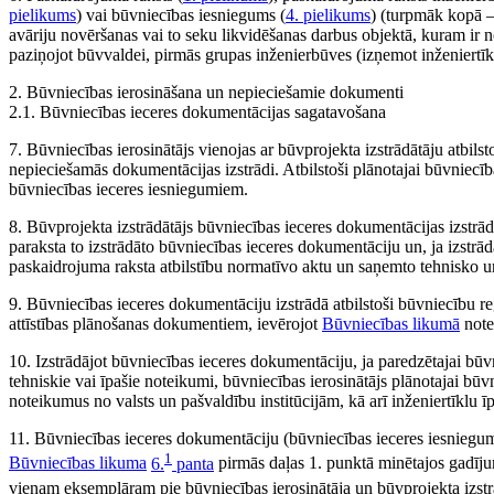
pielikums
) vai būvniecības iesniegums (
4. pielikums
) (turpmāk kopā –
avāriju novēršanas vai to seku likvidēšanas darbus objektā, kuram ir not
paziņojot būvvaldei, pirmās grupas inženierbūves (izņemot inženiertīk
2. Būvniecības ierosināšana un nepieciešamie dokumenti
2.1. Būvniecības ieceres dokumentācijas sagatavošana
7. Būvniecības ierosinātājs vienojas ar būvprojekta izstrādātāju atbils
nepieciešamās dokumentācijas izstrādi. Atbilstoši plānotajai būvniecī
būvniecības ieceres iesniegumiem.
8. Būvprojekta izstrādātājs būvniecības ieceres dokumentācijas izstrādā
paraksta to izstrādāto būvniecības ieceres dokumentāciju un, ja izstrā
paskaidrojuma raksta atbilstību normatīvo aktu un saņemto tehnisko 
9. Būvniecības ieceres dokumentāciju izstrādā atbilstoši būvniecību re
attīstības plānošanas dokumentiem, ievērojot
Būvniecības likumā
note
10. Izstrādājot būvniecības ieceres dokumentāciju, ja paredzētajai būvn
tehniskie vai īpašie noteikumi, būvniecības ierosinātājs plānotajai bū
noteikumus no valsts un pašvaldību institūcijām, kā arī inženiertīklu ī
11. Būvniecības ieceres dokumentāciju (būvniecības ieceres iesniegumu
1
Būvniecības likuma
6.
panta
pirmās daļas 1. punktā minētajos gadīj
vienam eksemplāram pie būvniecības ierosinātāja un būvprojekta izst