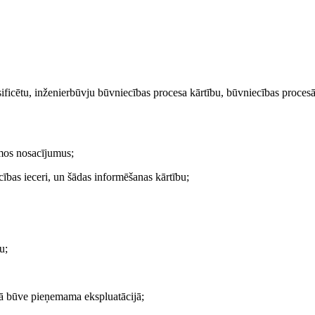
asificētu, inženierbūvju būvniecības procesa kārtību, būvniecības proces
amos nosacījumus;
ības ieceri, un šādas informēšanas kārtību;
u;
dā būve pieņemama ekspluatācijā;