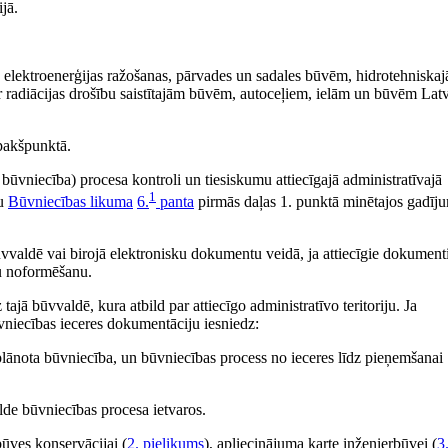
jā.
 elektroenerģijas ražošanas, pārvades un sadales būvēm, hidrotehniska
 radiācijas drošību saistītajām būvēm, autoceļiem, ielām un būvēm Latv
apakšpunktā.
ūvniecība) procesa kontroli un tiesiskumu attiecīgajā administratīvajā
1
mu
Būvniecības likuma
6.
panta
pirmās daļas 1. punktā minētajos gadīj
vvaldē vai birojā elektronisku dokumentu veidā, ja attiecīgie dokument
tu noformēšanu.
jā būvvaldē, kura atbild par attiecīgo administratīvo teritoriju. Ja
ūvniecības ieceres dokumentāciju iesniedz:
ā plānota būvniecība, un būvniecības process no ieceres līdz pieņemšanai
lde būvniecības procesa ietvaros.
būves konservācijai (
2. pielikums
), apliecinājuma karte inženierbūvei (
3