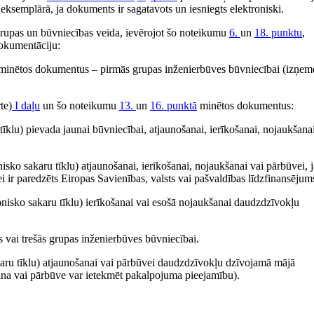
eksemplārā, ja dokuments ir sagatavots un iesniegts elektroniski.
grupas un būvniecības veida, ievērojot šo noteikumu
6.
un
18. punktu
,
dokumentāciju:
inētos dokumentus – pirmās grupas inženierbūves būvniecībai (izņem
te)
I daļu
un šo noteikumu
13.
un
16. punktā
minētos dokumentus:
 tīklu) pievada jaunai būvniecībai, atjaunošanai, ierīkošanai, nojaukšana
nisko sakaru tīklu) atjaunošanai, ierīkošanai, nojaukšanai vai pārbūvei, j
ei ir paredzēts Eiropas Savienības, valsts vai pašvaldības līdzfinansējum
ronisko sakaru tīklu) ierīkošanai vai esošā nojaukšanai daudzdzīvokļu
 vai trešās grupas inženierbūves būvniecībai.
akaru tīklu) atjaunošanai vai pārbūvei daudzdzīvokļu dzīvojamā mājā
ana vai pārbūve var ietekmēt pakalpojuma pieejamību).