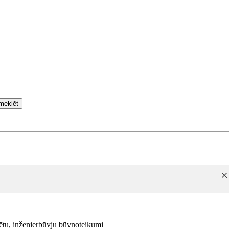
meklēt
icētu, inženierbūvju būvnoteikumi