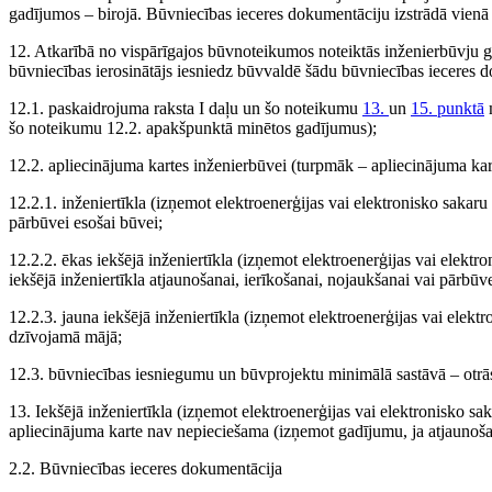
gadījumos – birojā. Būvniecības ieceres dokumentāciju izstrādā vienā 
12. Atkarībā no vispārīgajos būvnoteikumos noteiktās inženierbūvju 
būvniecības ierosinātājs iesniedz būvvaldē šādu būvniecības ieceres 
12.1. paskaidrojuma raksta I daļu un šo noteikumu
13.
un
15. punktā
m
šo noteikumu 12.2. apakšpunktā minētos gadījumus);
12.2. apliecinājuma kartes inženierbūvei (turpmāk – apliecinājuma kar
12.2.1. inženiertīkla (izņemot elektroenerģijas vai elektronisko sakaru
pārbūvei esošai būvei;
12.2.2. ēkas iekšējā inženiertīkla (izņemot elektroenerģijas vai elektro
iekšējā inženiertīkla atjaunošanai, ierīkošanai, nojaukšanai vai pārbūv
12.2.3. jauna iekšējā inženiertīkla (izņemot elektroenerģijas vai elekt
dzīvojamā mājā;
12.3. būvniecības iesniegumu un būvprojektu minimālā sastāvā – otrās
13. Iekšējā inženiertīkla (izņemot elektroenerģijas vai elektronisko s
apliecinājuma karte nav nepieciešama (izņemot gadījumu, ja atjaunoš
2.2. Būvniecības ieceres dokumentācija