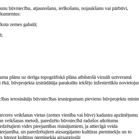
jaunu būvniecību, atjaunošanu, ierīkošanu, nojaukšanu vai pārbūvi,
okumentus:
rīkota zemes gabalā;
ā;
;
ojuma plānu uz derīga topogrāfiskā plāna atbilstošā vizuāli uztveramā
 ēkā, būvprojekta izstrādātāja parakstītu iekšējo inženiertīklu novietoj
iecības ierosinātājs būvniecības iesniegumam pievieno būvprojektu mini
 ieceres veikšanas vietas (zemes vienība vai būve) kadastra apzīmējumu
un veikšanas metodi, paredzēto būvniecībā radušos atkritumu
dzētajiem vides pieejamības risinājumiem, ja attiecīgā veida
ieejamība, un paredzētajiem aizsargājamo kultūras pieminekļu un to
s īstenot kultūras pieminekļa aizsargjoslā;