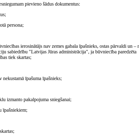
s iesniegumam pievieno šādus dokumentus:
us;
rotā persona;
vniecības ierosinātājs nav zemes gabala īpašnieks, ostas pārvaldi un – 
ciju sabiedrību "Latvijas Jūras administrācija", ja būvniecība paredzēta
bas tiek skartas;
av nekustamā īpašuma īpašnieks;
tīklu izmanto pakalpojuma sniegšanai;
lu īpašniekiem;
skartas;