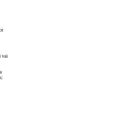
ot
i vai
a
s;