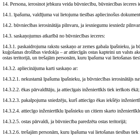
14. Persona, ierosinot jebkura veida būvniecību, būvniecības iecere
14.1. īpašuma, valdījuma vai lietojuma tiesības apliecinošus dokument
14.2. būvniecības ierosinātāja pilnvaru, ja iesniegumu iesniedz pilnva
14.3. saskaņojumus atkarībā no būvniecības ieceres:
14.3.1. paskaidrojuma rakstu saskaņo ar zemes gabala īpašnieku, ja bū
kuģošanas drošības viedokļa – ar attiecīgās ostas kapteini un valsts ak
ostas teritorijā, un trešajām personām, kuru īpašuma vai lietošanas tiesī
14.3.2. apliecinājuma karti saskaņo ar:
14.3.2.1. nekustamā īpašuma īpašnieku, ja būvniecības ierosinātājs n
14.3.2.2. ēkas pārvaldītāju, ja attiecīgais inženiertīkls tiek ierīkots ēkā;
14.3.2.3. pakalpojuma sniedzēju, kurš attiecīgo ēkas iekšējo inženier
14.3.2.4. attiecīgo inženiertīklu īpašnieku un citiem skarto inženiertīk
14.3.2.5. ostas pārvaldi, ja būvniecība paredzēta ostas teritorijā;
14.3.2.6. trešajām personām, kuru īpašuma vai lietošanas tiesības tiek 