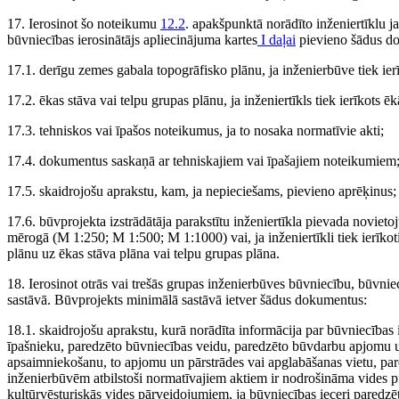
17. Ierosinot šo noteikumu
12.2
. apakšpunktā norādīto inženiertīklu 
būvniecības ierosinātājs apliecinājuma kartes
I daļai
pievieno šādus d
17.1. derīgu zemes gabala topogrāfisko plānu, ja inženierbūve tiek ie
17.2. ēkas stāva vai telpu grupas plānu, ja inženiertīkls tiek ierīkots ēk
17.3. tehniskos vai īpašos noteikumus, ja to nosaka normatīvie akti;
17.4. dokumentus saskaņā ar tehniskajiem vai īpašajiem noteikumiem
17.5. skaidrojošu aprakstu, kam, ja nepieciešams, pievieno aprēķinus;
17.6. būvprojekta izstrādātāja parakstītu inženiertīkla pievada noviet
mērogā (M 1:250; M 1:500; M 1:1000) vai, ja inženiertīkli tiek ierīkoti
plānu uz ēkas stāva plāna vai telpu grupas plāna.
18. Ierosinot otrās vai trešās grupas inženierbūves būvniecību, būvn
sastāvā. Būvprojekts minimālā sastāvā ietver šādus dokumentus:
18.1. skaidrojošu aprakstu, kurā norādīta informācija par būvniecības
īpašnieku, paredzēto būvniecības veidu, paredzēto būvdarbu apjomu 
apsaimniekošanu, to apjomu un pārstrādes vai apglabāšanas vietu, pare
inženierbūvēm atbilstoši normatīvajiem aktiem ir nodrošināma vides p
kultūrvēsturiskās vides pārveidojumiem, ja būvniecības ieceri paredzēt