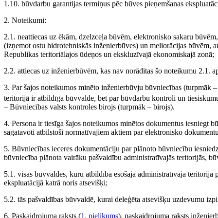
1.10. būvdarbu garantijas termiņus pēc būves pieņemšanas ekspluatāci
2. Noteikumi:
2.1. neattiecas uz ēkām, dzelzceļa būvēm, elektronisko sakaru būvēm,
(izņemot ostu hidrotehniskās inženierbūves) un meliorācijas būvēm, ar
Republikas teritoriālajos ūdeņos un ekskluzīvajā ekonomiskajā zonā;
2.2. attiecas uz inženierbūvēm, kas nav norādītas šo noteikumu 2.1. 
3. Par šajos noteikumos minēto inženierbūvju būvniecības (turpmāk – b
teritorijā ir atbildīga būvvalde, bet par būvdarbu kontroli un tiesisku
– Būvniecības valsts kontroles birojs (turpmāk – birojs).
4. Persona ir tiesīga šajos noteikumos minētos dokumentus iesniegt bū
sagatavoti atbilstoši normatīvajiem aktiem par elektronisko dokumen
5. Būvniecības ieceres dokumentāciju par plānoto būvniecību iesniedz ta
būvniecība plānota vairāku pašvaldību administratīvajās teritorijās, b
5.1. visās būvvaldēs, kuru atbildībā esošajā administratīvajā teritorij
ekspluatācijā katrā noris atsevišķi;
5.2. tās pašvaldības būvvaldē, kurai deleģēta atsevišķu uzdevumu izpi
6. Paskaidrojuma raksts (
1. pielikums
), paskaidrojuma raksts inženier