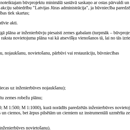
 noteiktajam būvprojektu minimālā sastāvā saskaņo ar ostas pārvaldi un
 akciju sabiedrību "Latvijas Jūras administrācija", ja būvniecība paredzē
bas tiek skartas;
īvie akti.
īgā plāna ar inženierbūvju piesaisti zemes gabalam (turpmāk – būvproje
aksta novietojuma plāna vai kā atsevišķu vienošanos tā, lai no tās izrie
u, nojaukšanu, novietošanu, pārbūvi vai restaurāciju, būvniecības
tiecas uz inženierbūves nojaukšanu);
ītu zemes robežu plānu;
0; M 1:500; M 1:1000), kurā norādīts paredzētās inženierbūves novieto
tās un ciemos, bet ārpus pilsētām un ciemiem uz instrumentāli uzmērīta z
 inženierbūves novietošanu).