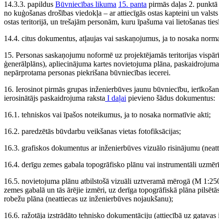
14.3.3. papildus
Būvniecības likuma
15. panta
pirmās daļas 2. punktā
no kuģošanas drošības viedokļa – ar attiecīgās ostas kapteini un valsts
ostas teritorijā, un trešajām personām, kuru īpašuma vai lietošanas tiesī
14.4. citus dokumentus, atļaujas vai saskaņojumus, ja to nosaka normat
15. Personas saskaņojumu noformē uz projektējamās teritorijas vispār
ģenerālplāns), apliecinājuma kartes novietojuma plāna, paskaidrojuma r
nepārprotama personas piekrišana būvniecības iecerei.
16. Ierosinot pirmās grupas inženierbūves jaunu būvniecību, ierīkošan
ierosinātājs paskaidrojuma raksta
I daļai
pievieno šādus dokumentus:
16.1. tehniskos vai īpašos noteikumus, ja to nosaka normatīvie akti;
16.2. paredzētās būvdarbu veikšanas vietas fotofiksācijas;
16.3. grafiskos dokumentus ar inženierbūves vizuālo risinājumu (neat
16.4. derīgu zemes gabala topogrāfisko plānu vai instrumentāli uzmēr
16.5. novietojuma plānu atbilstošā vizuāli uztveramā mērogā (M 1:25
zemes gabalā un tās ārējie izmēri, uz derīga topogrāfiskā plāna pilsē
robežu plāna (neattiecas uz inženierbūves nojaukšanu);
16.6. ražotāja izstrādāto tehnisko dokumentāciju (attiecībā uz gatavas