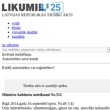
LATVIJAS REPUBLIKAS TIESĪBU AKTI
veidi
tēmas
visvairāk skatītie
jaunākie
uz sākumu
Izvērstā meklēšana
Autorizēties savā kontā
Kādēļ autorizēties vai reģistrēties?
Tiesību akts ir zaudējis spēku.
Ministru kabineta noteikumi Nr.551
Rīgā 2014.gada 16.septembrī (prot. Nr.49 5.§)
Ostu hidrotehnisko, siltumenerģijas, gāzes un citu, atsevišķi neklasif