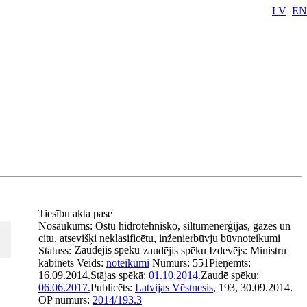
LV
EN
Tiesību akta pase
Nosaukums:
Ostu hidrotehnisko, siltumenerģijas, gāzes un
citu, atsevišķi neklasificētu, inženierbūvju būvnoteikumi
Zaudējis spēku
Statuss:
zaudējis spēku
Izdevējs:
Ministru
kabinets
Veids:
noteikumi
Numurs:
551
Pieņemts:
16.09.2014.
Stājas spēkā:
01.10.2014.
Zaudē spēku:
06.06.2017.
Publicēts:
Latvijas Vēstnesis
, 193, 30.09.2014.
OP numurs:
2014/193.3