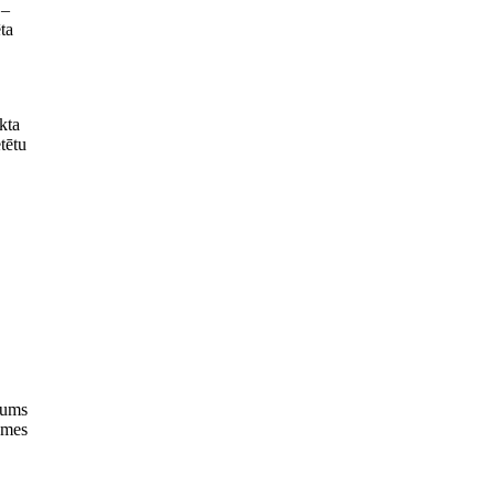
 –
ta
kta
tētu
jums
emes