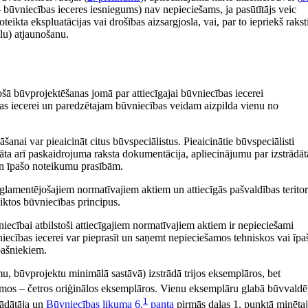
 būvniecības ieceres iesniegums) nav nepieciešams, ja pasūtītājs veic
eikta ekspluatācijas vai drošības aizsargjosla, vai, par to iepriekš rakst
lu) atjaunošanu.
tošā būvprojektēšanas jomā par attiecīgajai būvniecības iecerei
bas iecerei un paredzētajam būvniecības veidam aizpilda vienu no
šanai var pieaicināt citus būvspeciālistus. Pieaicinātie būvspeciālisti
dāta arī paskaidrojuma raksta dokumentācija, apliecinājumu par izstrādāt
un īpašo noteikumu prasībām.
glamentējošajiem normatīvajiem aktiem un attiecīgās pašvaldības teritor
iktos būvniecības principus.
iecībai atbilstoši attiecīgajiem normatīvajiem aktiem ir nepieciešami
vniecības iecerei var pieprasīt un saņemt nepieciešamos tehniskos vai īpa
pašniekiem.
, būvprojektu minimālā sastāvā) izstrādā trijos eksemplāros, bet
umos – četros oriģinālos eksemplāros. Vienu eksemplāru glabā būvvaldē
1
rādātāja un
Būvniecības likuma
6.
panta
pirmās daļas 1. punktā minēta