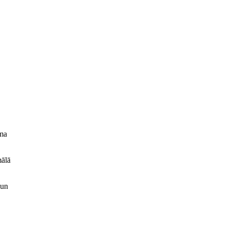
uma
mālā
 un