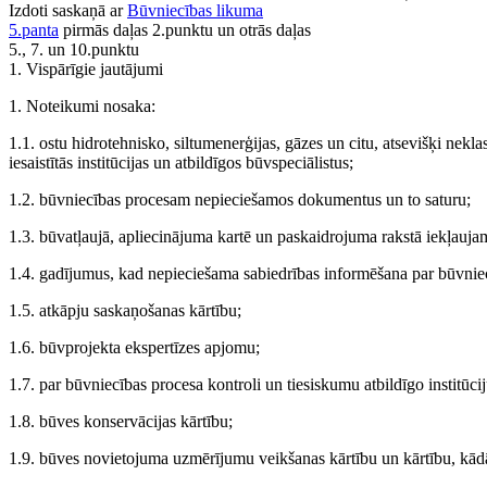
Izdoti saskaņā ar
Būvniecības likuma
5.panta
pirmās daļas 2.punktu un otrās daļas
5., 7. un 10.punktu
1. Vispārīgie jautājumi
1. Noteikumi nosaka:
1.1. ostu hidrotehnisko, siltumenerģijas, gāzes un citu, atsevišķi nekl
iesaistītās institūcijas un atbildīgos būvspeciālistus;
1.2. būvniecības procesam nepieciešamos dokumentus un to saturu;
1.3. būvatļaujā, apliecinājuma kartē un paskaidrojuma rakstā iekļauj
1.4. gadījumus, kad nepieciešama sabiedrības informēšana par būvniec
1.5. atkāpju saskaņošanas kārtību;
1.6. būvprojekta ekspertīzes apjomu;
1.7. par būvniecības procesa kontroli un tiesiskumu atbildīgo institūcij
1.8. būves konservācijas kārtību;
1.9. būves novietojuma uzmērījumu veikšanas kārtību un kārtību, kā