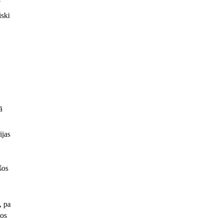
iski
ā
ijas
šos
, pa
jos