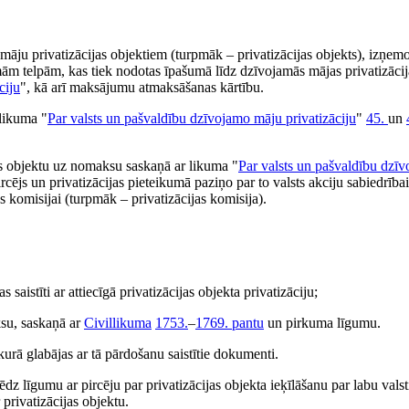
ju privatizācijas objektiem (turpmāk – privatizācijas objekts), izņemo
 telpām, kas tiek nodotas īpašumā līdz dzīvojamās mājas privatizācij
ciju
", kā arī maksājumu atmaksāšanas kārtību.
likuma "
Par valsts un pašvaldību dzīvojamo māju privatizāciju
"
45.
un
ijas objektu uz nomaksu saskaņā ar likuma "
Par valsts un pašvaldību dzī
ējs un privatizācijas pieteikumā paziņo par to valsts akciju sabiedrībai
s komisijai (turpmāk – privatizācijas komisija).
saistīti ar attiecīgā privatizācijas objekta privatizāciju;
ksu, saskaņā ar
Civillikuma
1753.
–
1769. pantu
un pirkuma līgumu.
 kurā glabājas ar tā pārdošanu saistītie dokumenti.
ēdz līgumu ar pircēju par privatizācijas objekta ieķīlāšanu par labu valsti
privatizācijas objektu.