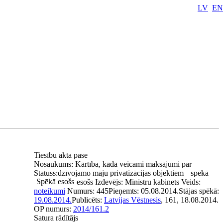
LV
EN
Tiesību akta pase
Nosaukums:
Kārtība, kādā veicami maksājumi par
Statuss:
dzīvojamo māju privatizācijas objektiem
spēkā
Spēkā esošs
esošs
Izdevējs:
Ministru kabinets
Veids:
noteikumi
Numurs:
445
Pieņemts:
05.08.2014.
Stājas spēkā:
19.08.2014.
Publicēts:
Latvijas Vēstnesis
, 161, 18.08.2014.
OP numurs:
2014/161.2
Satura rādītājs