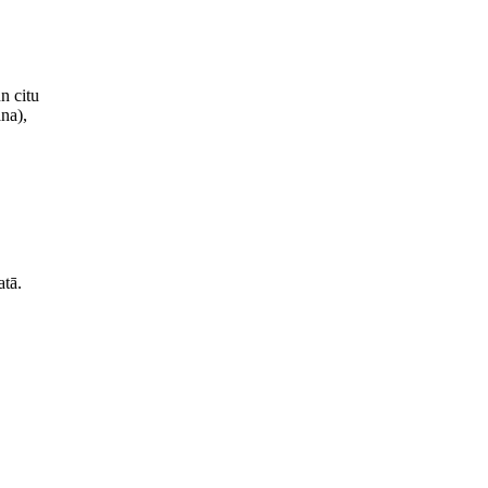
n citu
na),
atā.