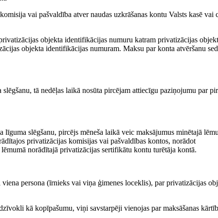
komisija vai pašvaldība atver naudas uzkrāšanas kontu Valsts kasē vai c
o privatizācijas objekta identifikācijas numuru katram privatizācijas obje
atizācijas objekta identifikācijas numuram. Maksu par konta atvēršanu se
 slēgšanu, tā nedēļas laikā nosūta pircējam attiecīgu paziņojumu par p
ma līguma slēgšanu, pircējs mēneša laikā veic maksājumus minētajā lē
ādītajos privatizācijas komisijas vai pašvaldības kontos, norādot
ā lēmumā norādītajā privatizācijas sertifikātu kontu turētāja kontā.
i viena persona (īrnieks vai viņa ģimenes loceklis), par privatizācijas ob
t dzīvokli kā kopīpašumu, viņi savstarpēji vienojas par maksāšanas kārtī