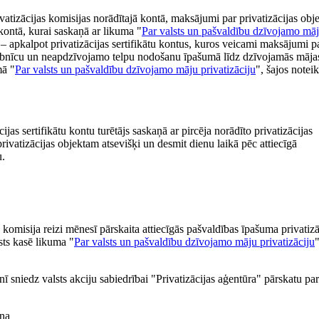
ivatizācijas komisijas norādītajā kontā, maksājumi par privatizācijas obj
s kontā, kurai saskaņā ar likuma "
Par valsts un pašvaldību dzīvojamo mā
– apkalpot privatizācijas sertifikātu kontus, kuros veicami maksājumi p
arbnīcu un neapdzīvojamo telpu nodošanu īpašumā līdz dzīvojamās māja
mā "
Par valsts un pašvaldību dzīvojamo māju privatizāciju
", šajos note
ijas sertifikātu kontu turētājs saskaņā ar pircēja norādīto privatizācijas
ivatizācijas objektam atsevišķi un desmit dienu laikā pēc attiecīgā
u.
s komisija reizi mēnesī pārskaita attiecīgās pašvaldības īpašuma privatizā
sts kasē likuma "
Par valsts un pašvaldību dzīvojamo māju privatizāciju
nī sniedz valsts akciju sabiedrībai "Privatizācijas aģentūra" pārskatu par
ana