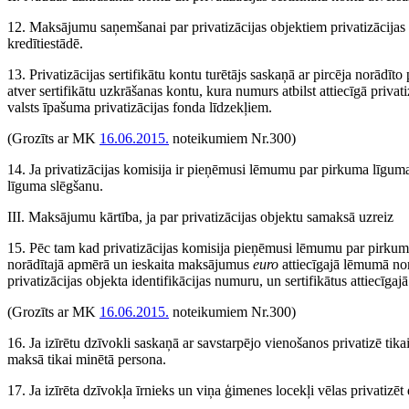
12. Maksājumu saņemšanai par privatizācijas objektiem privatizācijas 
kredītiestādē.
13. Privatizācijas sertifikātu kontu turētājs saskaņā ar pircēja norādīt
atver sertifikātu uzkrāšanas kontu, kura numurs atbilst attiecīgā priv
valsts īpašuma privatizācijas fonda līdzekļiem.
(Grozīts ar MK
16.06.2015.
noteikumiem Nr.300)
14. Ja privatizācijas komisija ir pieņēmusi lēmumu par pirkuma līguma
līguma slēgšanu.
III. Maksājumu kārtība, ja par privatizācijas objektu samaksā uzreiz
15. Pēc tam kad privatizācijas komisija pieņēmusi lēmumu par pirku
norādītajā apmērā un ieskaita maksājumus
euro
attiecīgajā lēmumā nor
privatizācijas objekta identifikācijas numuru, un sertifikātus attiecīgaj
(Grozīts ar MK
16.06.2015.
noteikumiem Nr.300)
16. Ja izīrētu dzīvokli saskaņā ar savstarpējo vienošanos privatizē tika
maksā tikai minētā persona.
17. Ja izīrēta dzīvokļa īrnieks un viņa ģimenes locekļi vēlas privatizē