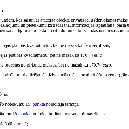
em
ojumiem, kas saistīti ar attiecīgā objekta privatizāciju (dzīvojamās mājas
 paziņojumu un pieteikumu izstrādāšana, informācijas izplatīšana, pasta u
mšanai, līguma projekta un citu dokumentu izstrādāšana un saskaņoša
opējās platības kvadrātmetru, bet ne mazāk kā četri sertifikāti;
pējās platības kvadrātmetru, bet ne mazāk kā 170,74
euro
;
iens procents no pirkuma maksas, bet ne mazāk kā 170,74
euro
.
as saistīti ar privatizējamās dzīvojamās mājas nostiprināšanu zemesgrām
šanu:
rā šo noteikumu
15. punktā
norādītajā termiņā;
teikumu
18. punktā
norādītā brīdinājuma saņemšanas dienas;
ādītajā termiņā;