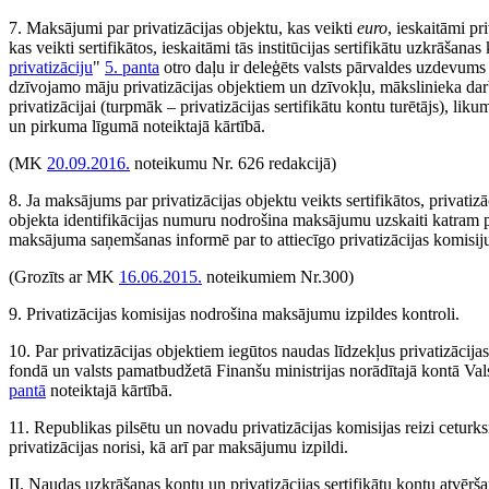
7. Maksājumi par privatizācijas objektu, kas veikti
euro
, ieskaitāmi pr
kas veikti sertifikātos, ieskaitāmi tās institūcijas sertifikātu uzkrāšana
privatizāciju
"
5. panta
otro daļu ir deleģēts valsts pārvaldes uzdevums 
dzīvojamo māju privatizācijas objektiem un dzīvokļu, mākslinieka d
privatizācijai (turpmāk – privatizācijas sertifikātu kontu turētājs), liku
un pirkuma līgumā noteiktajā kārtībā.
(MK
20.09.2016.
noteikumu Nr. 626 redakcijā)
8. Ja maksājums par privatizācijas objektu veikts sertifikātos, privatizāc
objekta identifikācijas numuru nodrošina maksājumu uzskaiti katram pr
maksājuma saņemšanas informē par to attiecīgo privatizācijas komisij
(Grozīts ar MK
16.06.2015.
noteikumiem Nr.300)
9. Privatizācijas komisijas nodrošina maksājumu izpildes kontroli.
10. Par privatizācijas objektiem iegūtos naudas līdzekļus privatizācija
fondā un valsts pamatbudžetā Finanšu ministrijas norādītajā kontā Val
pantā
noteiktajā kārtībā.
11. Republikas pilsētu un novadu privatizācijas komisijas reizi ceturks
privatizācijas norisi, kā arī par maksājumu izpildi.
II. Naudas uzkrāšanas kontu un privatizācijas sertifikātu kontu atvērš