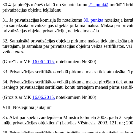
30.4. ja pircējs mēneša laikā no šo noteikumu
21. punktā
norādītā brī
privatizācijas objekta ieķīlāšanu.
31. Ja privatizācijas komisija šo noteikumu
30. punktā
noteiktajā kārt
jau samaksātā privatizācijas objekta pirkuma maksa. Maksa par privatizā
privatizācijas objekta privatizāciju, netiek atmaksāta.
32. Samaksātā privatizācijas objekta pirkuma maksa tiek atmaksāta pirc
turētājam, ja samaksa par privatizācijas objektu veikta sertifikātos, va
veikta
euro
.
(Grozīts ar MK
16.06.2015.
noteikumiem Nr.300)
33. Privatizācijas sertifikātos veiktā pirkuma maksa tiek atmaksāta tā p
34. Privatizācijas sertifikātos veiktā pirkuma maksa pircējam tiek at
iesniegts privatizācijas sertifikātu kontu turētājam mēnesi pirms serti
(Grozīts ar MK
16.06.2015.
noteikumiem Nr.300)
VIII. Noslēguma jautājumi
35. Atzīt par spēku zaudējušiem Ministru kabineta 2003. gada 2. se
māju privatizācijas objektiem" (Latvijas Vēstnesis, 2003, 121. nr.; 2004
36. Privatizācijas sertifikātu kontu turētājs, saņemot privatizācijas ko