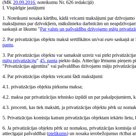
(MK
20.09.2016.
noteikumu Nr. 626 redakcijā)
I. Vispārīgie jautājumi
1. Noteikumi nosaka kārtību, kādā veicami maksājumi par dzīvojamo mā
maksājumus par dzīvokļiem, mākslinieku darbnīcām un neapdzīvojamām
saskaņā ar likumu "
Par valsts un pašvaldību dzīvojamo māju privatizā
2. Par privatizācijas objektu maksā sertifikātos un/vai
euro
saskaņā ar 
pantu
.
3. Par privatizācijas objektu var samaksāt uzreiz vai pirkt privatizāc
māju privatizāciju
"
45. panta
piekto daļu. Attiecīgo lēmumu pieņem pirc
"Privatizācijas aģentūra" vai pašvaldības dzīvojamo māju privatizācija
4. Par privatizācijas objektu veicami šādi maksājumi:
4.1. privatizācijas objekta pirkuma maksa;
4.2. maksa par privatizācijas tehnisko izpildi un par pakalpojumiem, kas 
4.3. procenti, kas tiek maksāti, ja privatizācijas objektu pērk uz noma
5. Privatizācijas komisija katram privatizācijas objektam iekārto lietu,
6. Ja privatizācijas objektu pērk uz nomaksu, privatizācijas komisija sl
attiecīgajai pašvaldībai (
pielikums
) un nosaka ierobežojumus rīcībai ar 