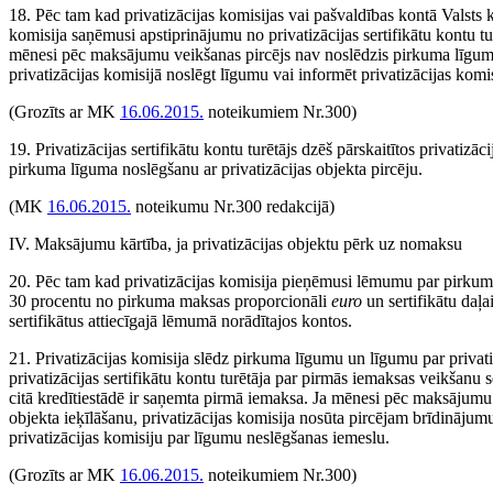
18. Pēc tam kad privatizācijas komisijas vai pašvaldības kontā Valsts k
komisija saņēmusi apstiprinājumu no privatizācijas sertifikātu kontu t
mēnesi pēc maksājumu veikšanas pircējs nav noslēdzis pirkuma līgumu,
privatizācijas komisijā noslēgt līgumu vai informēt privatizācijas kom
(Grozīts ar MK
16.06.2015.
noteikumiem Nr.300)
19. Privatizācijas sertifikātu kontu turētājs dzēš pārskaitītos privatizā
pirkuma līguma noslēgšanu ar privatizācijas objekta pircēju.
(MK
16.06.2015.
noteikumu Nr.300 redakcijā)
IV. Maksājumu kārtība, ja privatizācijas objektu pērk uz nomaksu
20. Pēc tam kad privatizācijas komisija pieņēmusi lēmumu par pirkum
30 procentu no pirkuma maksas proporcionāli
euro
un sertifikātu daļa
sertifikātus attiecīgajā lēmumā norādītajos kontos.
21. Privatizācijas komisija slēdz pirkuma līgumu un līgumu par privati
privatizācijas sertifikātu kontu turētāja par pirmās iemaksas veikšanu s
citā kredītiestādē ir saņemta pirmā iemaksa. Ja mēnesi pēc maksājumu
objekta ieķīlāšanu, privatizācijas komisija nosūta pircējam brīdinājumu
privatizācijas komisiju par līgumu neslēgšanas iemeslu.
(Grozīts ar MK
16.06.2015.
noteikumiem Nr.300)