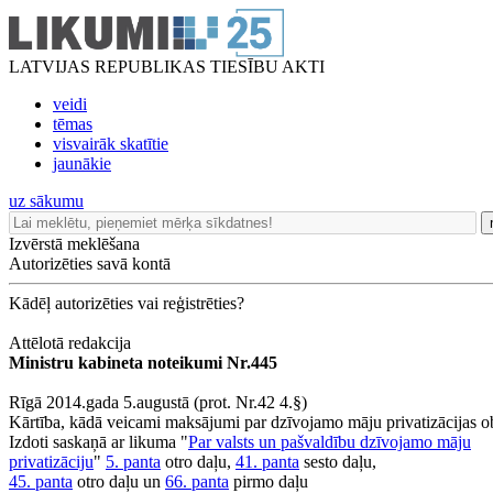
LATVIJAS REPUBLIKAS TIESĪBU AKTI
veidi
tēmas
visvairāk skatītie
jaunākie
uz sākumu
Izvērstā meklēšana
Autorizēties savā kontā
Kādēļ autorizēties vai reģistrēties?
Attēlotā redakcija
Ministru kabineta noteikumi Nr.445
Rīgā 2014.gada 5.augustā (prot. Nr.42 4.§)
Kārtība, kādā veicami maksājumi par dzīvojamo māju privatizācijas o
Izdoti saskaņā ar likuma "
Par valsts un pašvaldību dzīvojamo māju
privatizāciju
"
5. panta
otro daļu,
41. panta
sesto daļu,
45. panta
otro daļu un
66. panta
pirmo daļu