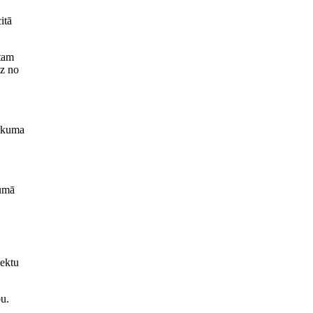
itā
ktam
dz no
irkuma
mumā
jektu
bu.