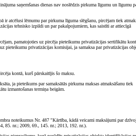
dinājuma saņemšanas dienas nav noslēdzis pirkuma līgumu un līgumu p
ībā ir atcēlusi lēmumu par pirkuma līguma slēgšanu, pircējam tiek atmak
cijas tehnisko izpildi un par pakalpojumiem, kas saistīti ar attiecīgā
ējam, pamatojoties uz pircēja pieteikumu privatizācijas sertifikātu kon
i uz pieteikumu privatizācijas komisijai, ja samaksa par privatizācijas ob
ircēja kontā, kurš pārskaitījis šo maksu.
maksāta, ja pieteikums par samaksātās pirkuma maksas atmaksāšanu tiek
fikātu izmantošanas termiņa beigām.
ptembra noteikumus Nr. 487 "Kārtība, kādā veicami maksājumi par dzīv
, 85. nr.; 2009, 69., 145. nr.; 2013, 192. nr.).
misijas pieprasījumu, kurā norādīts privatizācijas objekta identifikācijas 