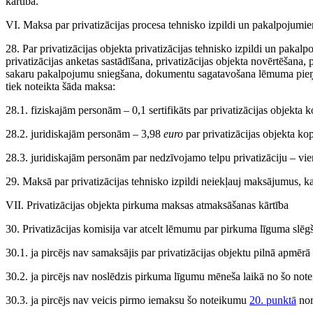
kārtībā.
VI. Maksa par privatizācijas procesa tehnisko izpildi un pakalpojumi
28. Par privatizācijas objekta privatizācijas tehnisko izpildi un pakalp
privatizācijas anketas sastādīšana, privatizācijas objekta novērtēšana,
sakaru pakalpojumu sniegšana, dokumentu sagatavošana lēmuma pieņe
tiek noteikta šāda maksa:
28.1. fiziskajām personām – 0,1 sertifikāts par privatizācijas objekta k
28.2. juridiskajām personām – 3,98
euro
par privatizācijas objekta ko
28.3. juridiskajām personām par nedzīvojamo telpu privatizāciju – v
29. Maksā par privatizācijas tehnisko izpildi neiekļauj maksājumus, k
VII. Privatizācijas objekta pirkuma maksas atmaksāšanas kārtība
30. Privatizācijas komisija var atcelt lēmumu par pirkuma līguma slēg
30.1. ja pircējs nav samaksājis par privatizācijas objektu pilnā apmē
30.2. ja pircējs nav noslēdzis pirkuma līgumu mēneša laikā no šo no
30.3. ja pircējs nav veicis pirmo iemaksu šo noteikumu
20. punktā
nor