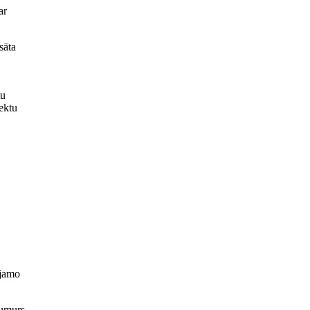
ar
sāta
tu
jektu
ojamo
numurs