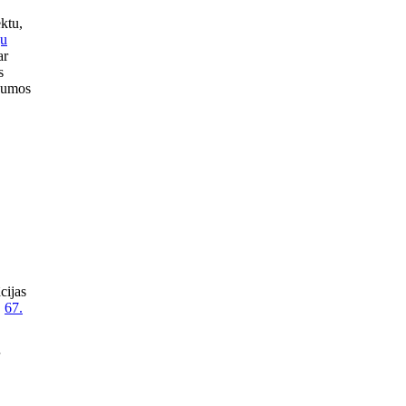
ektu,
ju
ar
s
ikumos
cijas
"
67.