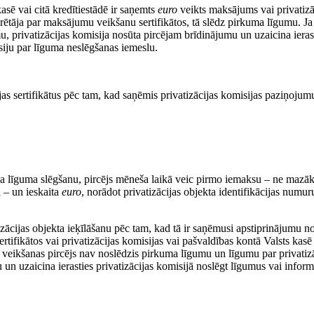
asē vai citā kredītiestādē ir saņemts
euro
veikts maksājums vai privatizā
urētāja par maksājumu veikšanu sertifikātos, tā slēdz pirkuma līgumu. Ja
 privatizācijas komisija nosūta pircējam brīdinājumu un uzaicina ieras
isiju par līguma neslēgšanas iemeslu.
cijas sertifikātus pēc tam, kad saņēmis privatizācijas komisijas paziņojum
a līguma slēgšanu, pircējs mēneša laikā veic pirmo iemaksu – ne mazā
i – un ieskaita
euro
, norādot privatizācijas objekta identifikācijas numur
zācijas objekta ieķīlāšanu pēc tam, kad tā ir saņēmusi apstiprinājumu n
ertifikātos vai privatizācijas komisijas vai pašvaldības kontā Valsts kasē
 veikšanas pircējs nav noslēdzis pirkuma līgumu un līgumu par privatiz
 un uzaicina ierasties privatizācijas komisijā noslēgt līgumus vai inform