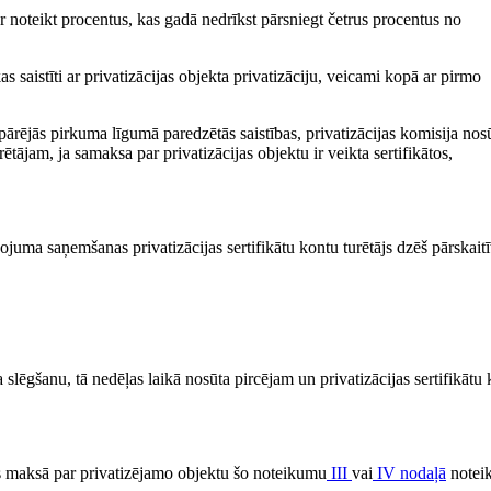
 noteikt procentus, kas gadā nedrīkst pārsniegt četrus procentus no
 saistīti ar privatizācijas objekta privatizāciju, veicami kopā ar pirmo
ārējās pirkuma līgumā paredzētās saistības, privatizācijas komisija nos
ētājam, ja samaksa par privatizācijas objektu ir veikta sertifikātos,
ojuma saņemšanas privatizācijas sertifikātu kontu turētājs dzēš pārskaitī
slēgšanu, tā nedēļas laikā nosūta pircējam un privatizācijas sertifikātu
js maksā par privatizējamo objektu šo noteikumu
III
vai
IV nodaļā
noteik