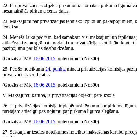
22. Par privatizācijas objekta pirkumu uz nomaksu pirkuma līgumā var
nesamaksātās pirkuma cenas daļas.
23. Maksājumi par privatizācijas tehnisko izpildi un pakalpojumiem, kas
iemaksu.
24. Mēneša laikā pēc tam, kad samaksāti visi maksājumi un izpildītas p
attiecīgajai zemesgrāmatu nodaļai un privatizācijas sertifikātu kontu tur
paziņojumu par ķīlas tiesību dzēšanu.
(Grozīts ar MK
16.06.2015.
noteikumiem Nr.300)
25. Pēc šo noteikumu
24. punktā
minētā privatizācijas komisijas paziņ
privatizācijas sertifikātus.
(Grozīts ar MK
16.06.2015.
noteikumiem Nr.300)
V. Maksājumu kārtība, ja privatizācijas objektu pērk izsolē
26. Ja privatizācijas komisija ir pieņēmusi lēmumu par pirkuma līguma 
turētājam attiecīgu paziņojumu par pirkuma līguma slēgšanu.
(Grozīts ar MK
16.06.2015.
noteikumiem Nr.300)
27. Saskaņā ar izsoles noteikumos noteikto maksāšanas kārtību pircē