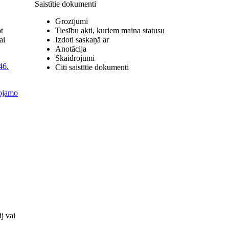
Saistītie dokumenti
Grozījumi
t
Tiesību akti, kuriem maina statusu
ai
Izdoti saskaņā ar
Anotācija
Skaidrojumi
46.
Citi saistītie dokumenti
vojamo
j vai