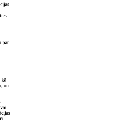
cijas
ties
u par
k kā
u, un
o
 vai
ācijas
ēt