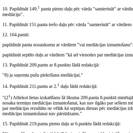
1
10. Papildināt 149.
panta pirmo daļu pēc vārda "samierināt" ar vārdiem
mediāciju".
11. Papildināt 151.panta trešo daļu pēc vārda "samierināt" ar vārdiem "
12. 164.pantā:
papildināt panta nosaukumu ar vārdiem "vai mediācijas izmantošanu"
papildināt septīto daļu ar vārdiem "kā arī vienoties par mediācijas iz
13. Papildināt 209.pantu ar 8.punktu šādā redakcijā:
"8) ja saņemta pušu piekrišana mediācijai."
1
14. Papildināt 211.pantu ar 2.
daļu šādā redakcijā:
1
"(2
) Atliekot lietas izskatīšanu šā likuma 209.panta 8.punktā minētajā
nosaka termiņu mediācijas izmantošanai, kas nav ilgāks par sešiem m
par mediācijas rezultātu ne vēlāk kā septiņas dienas pēc mediācijas izb
mediācijas izmantošanai nav pārsūdzams."
15. Papildināt 219.panta pirmo daļu ar 6.punktu šādā redakcijā: