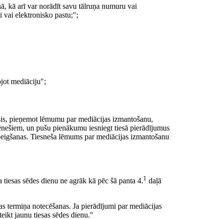
nā, kā arī var norādīt savu tālruņa numuru vai
ni vai elektronisko pastu;";
ojot mediāciju";
snesis, pieņemot lēmumu par mediācijas izmantošanu,
ēnešiem, un pušu pienākumu iesniegt tiesā pierādījumus
izbeigšanas. Tiesneša lēmums par mediācijas izmantošanu
1
 tiesas sēdes dienu ne agrāk kā pēc šā panta 4.
daļā
as termiņa notecēšanas. Ja pierādījumi par mediācijas
teikt jaunu tiesas sēdes dienu."