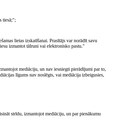
 tiesā;";
ešamas lietas izskatīšanai. Prasītājs var norādīt savu
tiesu izmantot tālruni vai elektronisko pastu."
izmantojot mediāciju, un nav iesniegti pierādījumi par to,
ediācijas līgums nav noslēgts, vai mediācija izbeigusies,
risināt strīdu, izmantojot mediāciju, un par pienākumu