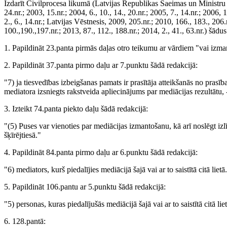
Izdarīt Civilprocesa likumā (Latvijas Republikas Saeimas un Ministru 
24.nr.; 2003, 15.nr.; 2004, 6., 10., 14., 20.nr.; 2005, 7., 14.nr.; 2006, 1
2., 6., 14.nr.; Latvijas Vēstnesis, 2009, 205.nr.; 2010, 166., 183., 206.
100.,190.,197.nr.; 2013, 87., 112., 188.nr.; 2014, 2., 41., 63.nr.) šādu
1. Papildināt 23.panta pirmās daļas otro teikumu ar vārdiem "vai izma
2. Papildināt 37.panta pirmo daļu ar 7.punktu šādā redakcijā:
"7) ja tiesvedības izbeigšanas pamats ir prasītāja atteikšanās no prasīb
mediatora izsniegts rakstveida apliecinājums par mediācijas rezultātu
3. Izteikt 74.panta piekto daļu šādā redakcijā:
"(5) Puses var vienoties par mediācijas izmantošanu, kā arī noslēgt izl
šķīrējtiesā."
4. Papildināt 84.panta pirmo daļu ar 6.punktu šādā redakcijā:
"6) mediators, kurš piedalījies mediācijā šajā vai ar to saistītā citā lietā
5. Papildināt 106.pantu ar 5.punktu šādā redakcijā:
"5) personas, kuras piedalījušās mediācijā šajā vai ar to saistītā citā lie
6. 128.pantā: