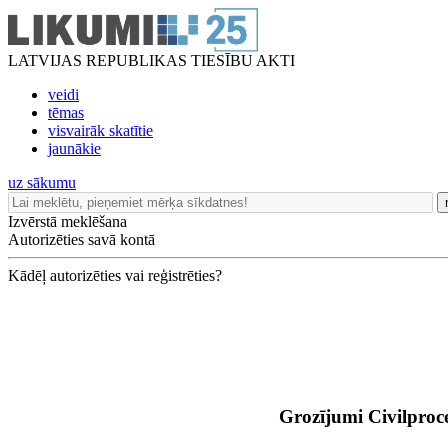
LATVIJAS REPUBLIKAS TIESĪBU AKTI
veidi
tēmas
visvairāk skatītie
jaunākie
uz sākumu
Izvērstā meklēšana
Autorizēties savā kontā
Kādēļ autorizēties vai reģistrēties?
Grozījumi Civilproc