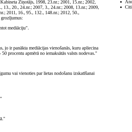
Anot
Kabineta Ziņotājs, 1998, 23.nr.; 2001, 15.nr.; 2002,
Citi
., 13., 20., 24.nr.; 2007, 3., 24.nr.; 2008, 13.nr.; 2009,
nr.; 2011, 16., 95., 132., 148.nr.; 2012, 50.,
s grozījumus:
ntot mediāciju".
as, jo ir panākta mediācijas vienošanās, kuru apliecina
, - 50 procentu apmērā no iemaksātās valsts nodevas."
īgumu vai vienoties par lietas nodošanu izskatīšanai
."
tā."