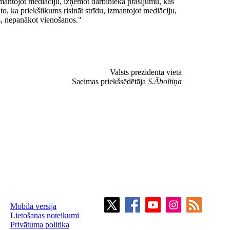
izmantojot mediāciju, izņemot darbinieka prasījumu, kas
 to, ka priekšlikums risināt strīdu, izmantojot mediāciju,
es, nepanākot vienošanos."
Valsts prezidenta vietā
Saeimas priekšsēdētāja
S.Āboltiņa
Mobilā versija
Lietošanas noteikumi
Privātuma politika