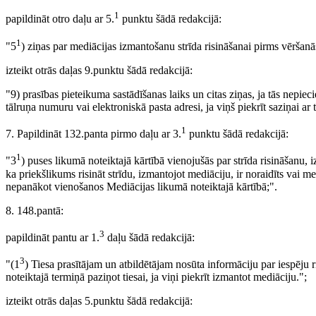
1
papildināt otro daļu ar 5.
punktu šādā redakcijā:
1
"5
) ziņas par mediācijas izmantošanu strīda risināšanai pirms vēršanās
izteikt otrās daļas 9.punktu šādā redakcijā:
"9) prasības pieteikuma sastādīšanas laiks un citas ziņas, ja tās nepieci
tālruņa numuru vai elektroniskā pasta adresi, ja viņš piekrīt saziņai ar 
1
7. Papildināt 132.panta pirmo daļu ar 3.
punktu šādā redakcijā:
1
"3
) puses likumā noteiktajā kārtībā vienojušās par strīda risināšanu, 
ka priekšlikums risināt strīdu, izmantojot mediāciju, ir noraidīts vai m
nepanākot vienošanos Mediācijas likumā noteiktajā kārtībā;".
8. 148.pantā:
3
papildināt pantu ar 1.
daļu šādā redakcijā:
3
"(1
) Tiesa prasītājam un atbildētājam nosūta informāciju par iespēju 
noteiktajā termiņā paziņot tiesai, ja viņi piekrīt izmantot mediāciju.";
izteikt otrās daļas 5.punktu šādā redakcijā: