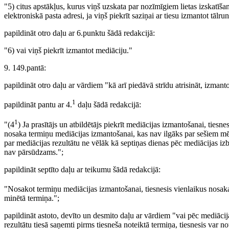
"5) citus apstākļus, kurus viņš uzskata par nozīmīgiem lietas izskatīša
elektroniskā pasta adresi, ja viņš piekrīt saziņai ar tiesu izmantot tālru
papildināt otro daļu ar 6.punktu šādā redakcijā:
"6) vai viņš piekrīt izmantot mediāciju."
9. 149.pantā:
papildināt otro daļu ar vārdiem "kā arī piedāvā strīdu atrisināt, izmant
1
papildināt pantu ar 4.
daļu šādā redakcijā:
1
"(4
) Ja prasītājs un atbildētājs piekrīt mediācijas izmantošanai, tie
nosaka termiņu mediācijas izmantošanai, kas nav ilgāks par sešiem m
par mediācijas rezultātu ne vēlāk kā septiņas dienas pēc mediācijas 
nav pārsūdzams.";
papildināt septīto daļu ar teikumu šādā redakcijā:
"Nosakot termiņu mediācijas izmantošanai, tiesnesis vienlaikus nosaka
minētā termiņa.";
papildināt astoto, devīto un desmito daļu ar vārdiem "vai pēc mediācij
rezultātu tiesā saņemti pirms tiesneša noteiktā termiņa, tiesnesis var no