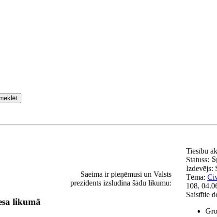
meklēt
Tiesību a
S
Statuss:
Izdevējs:
Saeima ir pieņēmusi un Valsts
Tēma:
Civ
prezidents izsludina šādu likumu:
108, 04.0
Saistītie 
esa likumā
Gro