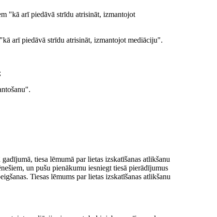
 "kā arī piedāvā strīdu atrisināt, izmantojot
kā arī piedāvā strīdu atrisināt, izmantojot mediāciju".
;
mantošanu".
 gadījumā, tiesa lēmumā par lietas izskatīšanas atlikšanu
ēnešiem, un pušu pienākumu iesniegt tiesā pierādījumus
eigšanas. Tiesas lēmums par lietas izskatīšanas atlikšanu