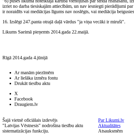
"6) puses likumā noteiktajā kārtībā vienojušās par strīda risināšanu, 
izriet no darba tiesiskajām attiecībām, un nav iesniegti pierādījumi par
ir noraidīts vai mediācijas līgums nav noslēgts, vai mediācija beigusi
16. Izslēgt 247.panta otrajā daļā vārdus "ja viņa vecāki ir miruši".
Likums Saeimā pieņemts 2014.gada 22.maijā.
Rīgā 2014.gada 4.jūnijā
Ar manām piezīmēm
Ar lielāka izmēra fontu
Drukāt tiesību aktu
X
Facebook
Draugiem.lv
Šajā vietnē oficiālais izdevējs
Par Likumi.lv
"Latvijas Vēstnesis" nodrošina tiesību aktu
Aktualitātes
sistematizācijas funkciju.
Atsauksmēm