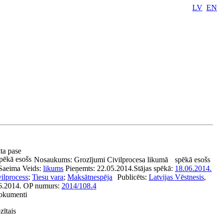
LV
EN
kta pase
pēkā esošs
Nosaukums:
Grozījumi Civilprocesa likumā
spēkā esošs
Saeima
Veids:
likums
Pieņemts:
22.05.2014.
Stājas spēkā:
18.06.2014.
ilprocess
;
Tiesu vara
;
Maksātnespēja
Publicēts:
Latvijas Vēstnesis
,
6.2014.
OP numurs:
2014/108.4
dokumenti
zītais