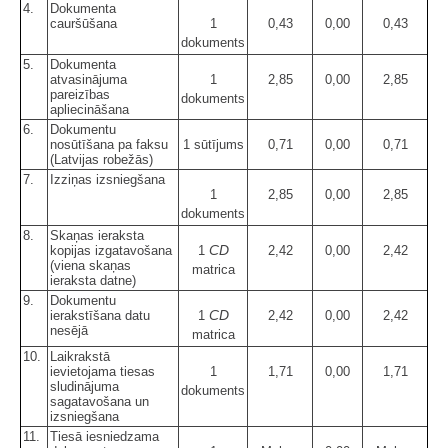
4.
Dokumenta
cauršūšana
1
0,43
0,00
0,43
dokuments
5.
Dokumenta
atvasinājuma
1
2,85
0,00
2,85
pareizības
dokuments
apliecināšana
6.
Dokumentu
nosūtīšana pa faksu
1 sūtījums
0,71
0,00
0,71
(Latvijas robežās)
7.
Izziņas izsniegšana
1
2,85
0,00
2,85
dokuments
8.
Skaņas ieraksta
CD
kopijas izgatavošana
1
2,42
0,00
2,42
(viena skaņas
matrica
ieraksta datne)
9.
Dokumentu
CD
ierakstīšana datu
1
2,42
0,00
2,42
nesējā
matrica
10.
Laikrakstā
ievietojama tiesas
1
1,71
0,00
1,71
sludinājuma
dokuments
sagatavošana un
izsniegšana
11.
Tiesā iesniedzama