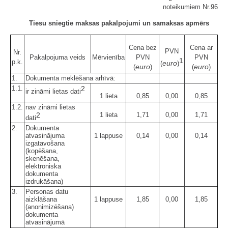
noteikumiem Nr.96
Tiesu sniegtie maksas pakalpojumi un samaksas apmērs
Cena bez
Cena ar
PVN
Nr.
Pakalpojuma veids
Mērvienība
PVN
PVN
1
p.k.
euro
(
)
euro
euro
(
)
(
)
1.
Dokumenta meklēšana arhīvā:
1.1.
2
ir zināmi lietas dati
1 lieta
0,85
0,00
0,85
1.2.
nav zināmi lietas
2
1 lieta
1,71
0,00
1,71
dati
2.
Dokumenta
atvasinājuma
1 lappuse
0,14
0,00
0,14
izgatavošana
(kopēšana,
skenēšana,
elektroniska
dokumenta
izdrukāšana)
3.
Personas datu
aizklāšana
1 lappuse
1,85
0,00
1,85
(anonimizēšana)
dokumenta
atvasinājumā