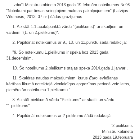
Izdarīt Ministru kabineta 2013.gada 19.februāra noteikumos Nr.96
"Noteikumi par tiesas sniegtajiem maksas pakalpojumiem" (Latvijas
Vēstnesis, 2013, 37.nr.) šādus grozījumus:
1. Aizstāt 1.1.apakšpunktā vārdu "(pielikums)" ar skaitļiem un
vārdiem "(1. un 2.pielikums)".
2. Papildināt noteikumus ar 9., 10. un 11.punktu šādā redakcijā:
"9. Šo noteikumu 1.pielikums ir spēkā līdz 2013.gada
31.decembrim.
10. Šo noteikumu 2.pielikums stājas spēkā 2014.gada 1.janvārī.
11. Skaidras naudas maksājumiem, kurus
Euro
ieviešanas
kārtības likumā noteiktajā vienlaicīgas apgrozības periodā veic latos,
piemēro šo noteikumu 1.pielikumu."
3. Aizstāt pielikumā vārdu "Pielikums" ar skaitli un vārdu
"1.pielikums".
4. Papildināt noteikumus ar 2.pielikumu šādā redakcijā:
"2.pielikums
Ministru kabineta
2013.gada 19.februāra