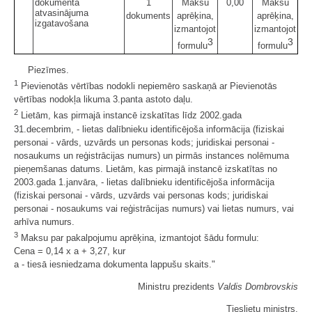
dokumenta
1
Maksu
0,00
Maksu
atvasinājuma
dokuments
aprēķina,
aprēķina,
izgatavošana
izmantojot
izmantojot
3
3
formulu
formulu
Piezīmes.
1
Pievienotās vērtības nodokli nepiemēro saskaņā ar Pievienotās
vērtības nodokļa likuma 3.panta astoto daļu.
2
Lietām, kas pirmajā instancē izskatītas līdz 2002.gada
31.decembrim, - lietas dalībnieku identificējoša informācija (fiziskai
personai - vārds, uzvārds un personas kods; juridiskai personai -
nosaukums un reģistrācijas numurs) un pirmās instances nolēmuma
pieņemšanas datums. Lietām, kas pirmajā instancē izskatītas no
2003.gada 1.janvāra, - lietas dalībnieku identificējoša informācija
(fiziskai personai - vārds, uzvārds vai personas kods; juridiskai
personai - nosaukums vai reģistrācijas numurs) vai lietas numurs, vai
arhīva numurs.
3
Maksu par pakalpojumu aprēķina, izmantojot šādu formulu:
Cena = 0,14 x a + 3,27, kur
a - tiesā iesniedzama dokumenta lappušu skaits."
Ministru prezidents
Valdis Dombrovskis
Tieslietu ministrs,