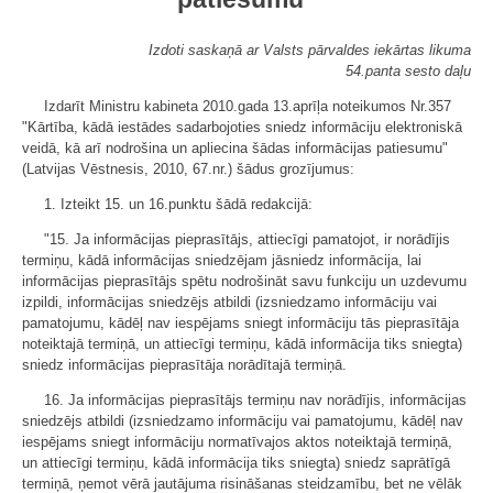
Izdoti saskaņā ar Valsts pārvaldes iekārtas likuma
54.panta sesto daļu
Izdarīt Ministru kabineta 2010.gada 13.aprīļa noteikumos Nr.357
"Kārtība, kādā iestādes sadarbojoties sniedz informāciju elektroniskā
veidā, kā arī nodrošina un apliecina šādas informācijas patiesumu"
(Latvijas Vēstnesis, 2010, 67.nr.) šādus grozījumus:
1. Izteikt 15. un 16.punktu šādā redakcijā:
"15. Ja informācijas pieprasītājs, attiecīgi pamatojot, ir norādījis
termiņu, kādā informācijas sniedzējam jāsniedz informācija, lai
informācijas pieprasītājs spētu nodrošināt savu funkciju un uzdevumu
izpildi, informācijas sniedzējs atbildi (izsniedzamo informāciju vai
pamatojumu, kādēļ nav iespējams sniegt informāciju tās pieprasītāja
noteiktajā termiņā, un attiecīgi termiņu, kādā informācija tiks sniegta)
sniedz informācijas pieprasītāja norādītajā termiņā.
16. Ja informācijas pieprasītājs termiņu nav norādījis, informācijas
sniedzējs atbildi (izsniedzamo informāciju vai pamatojumu, kādēļ nav
iespējams sniegt informāciju normatīvajos aktos noteiktajā termiņā,
un attiecīgi termiņu, kādā informācija tiks sniegta) sniedz saprātīgā
termiņā, ņemot vērā jautājuma risināšanas steidzamību, bet ne vēlāk