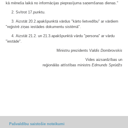
kā mēneša laikā no informācijas pieprasījuma saņemšanas dienas."
2. Svītrot 17.punktu.
3. Aizstāt 20.2.apakšpunktā vārdus "kārto lietvedību" ar vārdiem
"reģistrē ziņas iestādes dokumentu sistēmā".
4. Aizstāt 21.2. un 21.3.apakšpunktā vārdu "persona" ar vārdu
"iestāde".
Ministru prezidents
Valdis Dombrovskis
Vides aizsardzības un
reģionālās attīstības ministrs
Edmunds Sprūdžs
Pašvaldību saistošie noteikumi